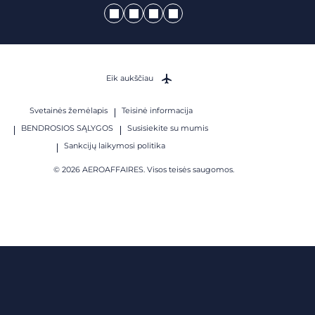
Eik aukščiau
Svetainės žemėlapis
Teisinė informacija
BENDROSIOS SĄLYGOS
Susisiekite su mumis
Sankcijų laikymosi politika
© 2026 AEROAFFAIRES. Visos teisės saugomos.