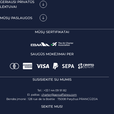
GERIAUSI PRIVATŪS
LĖKTUVAI
MŪSŲ PASLAUGOS
MŪSŲ SERTIFIKATAI
SAUGŪS MOKĖJIMAI PER
SUSISIEKITE SU MUMIS
Tel. : +33 1 44 09 91 82
El. paštas :
charter@aeroaffaires.com
Bendra įmonė : 128 rue de la Boétie 75008 Paryžius PRANCŪZIJA
SEKITE MUS!