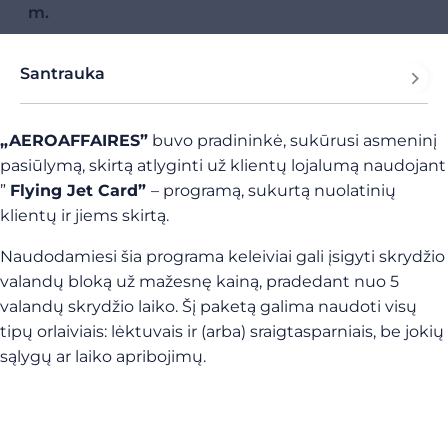
m.
Santrauka
„AEROAFFAIRES”
buvo pradininkė, sukūrusi asmeninį
pasiūlymą, skirtą atlyginti už klientų lojalumą naudojant
”
Flying Jet Card”
– programą, sukurtą nuolatinių
klientų ir jiems skirtą.
Naudodamiesi šia programa keleiviai gali įsigyti skrydžio
valandų bloką už mažesnę kainą, pradedant nuo 5
valandų skrydžio laiko. Šį paketą galima naudoti visų
tipų orlaiviais: lėktuvais ir (arba) sraigtasparniais, be jokių
sąlygų ar laiko apribojimų.