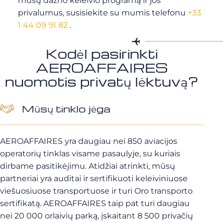
mūsų dažno keleivio programą ir jos
privalumus, susisiekite su mumis telefonu
+33
1 44 09 91 82
.
Kodėl pasirinkti
AEROAFFAIRES
nuomotis privatų lėktuvą?
Mūsų tinklo jėga
AEROAFFAIRES yra daugiau nei 850 aviacijos
operatorių tinklas visame pasaulyje, su kuriais
dirbame pasitikėjimu. Atidžiai atrinkti, mūsų
partneriai yra auditai ir sertifikuoti keleiviniuose
viešuosiuose transportuose ir turi Oro transporto
sertifikatą. AEROAFFAIRES taip pat turi daugiau
nei 20 000 orlaivių parką, įskaitant 8 500 privačių