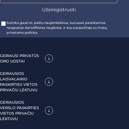
Sutinku gauti el. paštu naujienlaiškius, kuriuose pateikiamos
naujausios AeroAffaires naujienos, ir esu susipažinęs su mūsų
privatumo politika.
GERIAUSI PRIVATŪS
ORO UOSTAI
GERIAUSIOS
LAISVALAIKIO
PASKIRTIES VIETOS
PRIVAČIU LĖKTUVU
GERIAUSIOS
VERSLO PASKIRTIES
VIETOS PRIVAČIU
LĖKTUVU