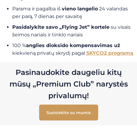
Parama ir pagalba iš
vieno langelio
24 valandas
per parą, 7 dienas per savaitę
Pasidalykite savo „Flying Jet” kortele
su visais
šeimos nariais ir tinklo nariais
100 %
anglies dioksido kompensavimas už
kiekvieną privatų skrydį pagal
SKYCO2 programą
Pasinaudokite daugeliu kitų
mūsų „Premium Club” narystės
privalumų!
Susisiekite su mumis