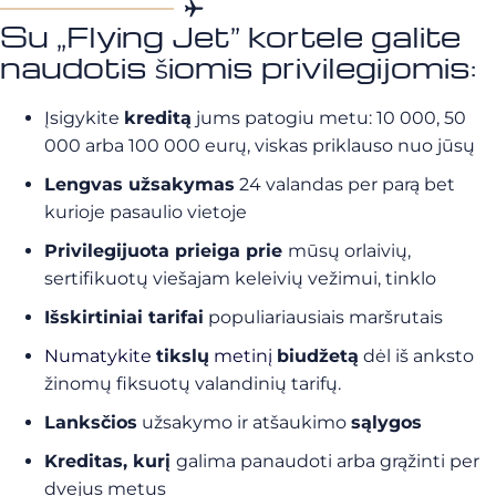
Su „Flying Jet” kortele galite
naudotis šiomis privilegijomis:
Įsigykite
kreditą
jums patogiu metu: 10 000, 50
000 arba 100 000 eurų, viskas priklauso nuo jūsų
Lengvas užsakymas
24 valandas per parą bet
kurioje pasaulio vietoje
Privilegijuota prieiga prie
mūsų orlaivių,
sertifikuotų viešajam keleivių vežimui, tinklo
Išskirtiniai tarifai
populiariausiais maršrutais
Numatykite
tikslų
metinį
biudžetą
dėl iš anksto
žinomų fiksuotų valandinių tarifų.
Lanksčios
užsakymo ir atšaukimo
sąlygos
Kreditas, kurį
galima panaudoti arba grąžinti per
dvejus metus