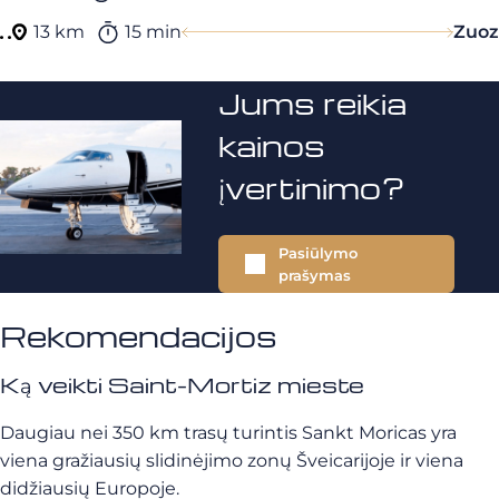
13 km
15 min
Zuoz
Jums reikia
kainos
įvertinimo?
Pasiūlymo
prašymas
Rekomendacijos
Ką veikti Saint-Mortiz mieste
Daugiau nei 350 km trasų turintis Sankt Moricas yra
viena gražiausių slidinėjimo zonų Šveicarijoje ir viena
didžiausių Europoje.