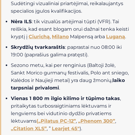
Sudėtingi vizualiniai priartėjimai, reikalaujantys
specialios įgulos kvalifikacijos.
Nėra ILS
: tik vizualūs artėjimai tūpti (VFR). Tai
reiškia, kad esant blogam orui dažnai tenka keisti
kryptį į
Ciurichą
,
Milano
Malpensą arba
Luganą
.
Skrydžių tvarkaraštis
: paprastai nuo 08:00 iki
19:00 (paprašius galima pratęsti).
Sezono metu, kai per renginius (Baltoji žolė,
Sankt Morico gurmanų festivalis, Polo ant sniego,
Kalėdos ir Naujieji metai) yra daug žmonių,
laiko
tarpsniai privalomi
.
Vienas 1 800 m ilgio kilimo ir tūpimo takas
,
pritaikytas turbosraigtiniams lėktuvams ir
lengviems bei vidutinio dydžio privatiems
lėktuvams
(„Pilatus PC-12”
,
„Phenom 300”
,
„Citation XLS”
, ”
Learjet 45″
).