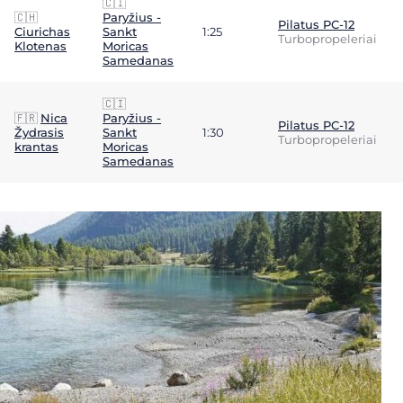
🇨🇮
🇨🇭
Paryžius -
Pilatus PC-12
Ciurichas
Sankt
1:25
Turbopropeleriai
Klotenas
Moricas
Samedanas
🇨🇮
🇫🇷
Nica
Paryžius -
Pilatus PC-12
Žydrasis
Sankt
1:30
Turbopropeleriai
krantas
Moricas
Samedanas