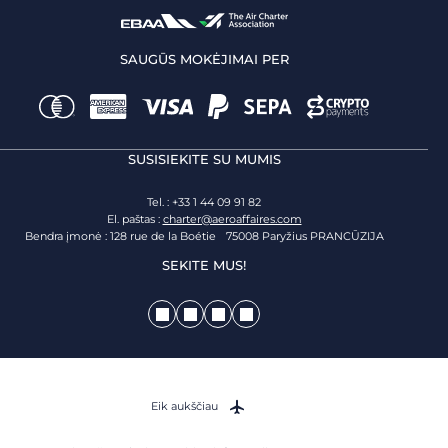
SAUGŪS MOKĖJIMAI PER
SUSISIEKITE SU MUMIS
Tel. : +33 1 44 09 91 82
El. paštas :
charter@aeroaffaires.com
Bendra įmonė : 128 rue de la Boétie 75008 Paryžius PRANCŪZIJA
SEKITE MUS!
Eik aukščiau