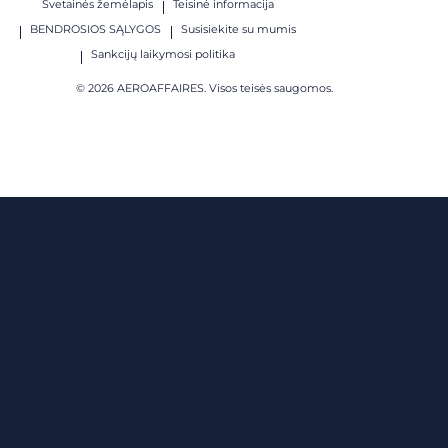
Svetainės žemėlapis
Teisinė informacija
BENDROSIOS SĄLYGOS
Susisiekite su mumis
Sankcijų laikymosi politika
© 2026 AEROAFFAIRES. Visos teisės saugomos.