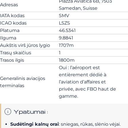
Plazza Aviatica 6B, 7503
Adresas
Samedan, Suisse
IATA kodas
SMV
ICAO kodas
LSZS
Platuma
46.5341
Ilguma
9.8841
Aukštis virš jūros lygio
1707m
Trasų skaičius
1
Trasos ilgis
1800m
Oui : l’aéroport est
entièrement dédié à
Generalinis aviacijos
l’aviation d’affaires et
terminalas
privée, avec FBO haut de
gamme.
Ypatumai :
Sudėtingi kalnų orai
: sniegas, rūkas, slėnio vėjai.