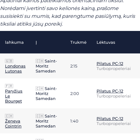
Apatiniai kainos pateikiamos orientaciniam tikslui.
Norėdami įvertinti savo kelionės kainą, prašome
susisiekti su mumis, kad parengtume pasiūlymą, kuris
tiksliai atitiks jūsų poreikį.
lahkuma
Į
Trukmė
Lėktuvas
🇬🇧
🇨🇭
Saint-
Pilatus PC-12
Londonas
Moritz
2:15
Turbopropeleriai
Lutonas
Samedan
🇫🇷
🇨🇭
Saint-
Paryžius
Pilatus PC-12
Moritz
2:00
Le
Turbopropeleriai
Samedan
Bourget
🇨🇭
🇨🇭
Saint-
Pilatus PC-12
Ženeva
Moritz
1:40
Turbopropeleriai
Cointrin
Samedan