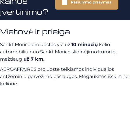
kainos
Pasiūlymo prašymas
įvertinimo?
Vietovė ir prieiga
Sankt Morico oro uostas yra už
10 minučių
kelio
automobiliu nuo Sankt Morico slidinėjimo kurorto,
maždaug
už 7 km.
AEROAFFAIRES oro uoste teikiamos individualios
antžeminio pervežimo paslaugos. Mėgaukitės išskirtine
kelione.