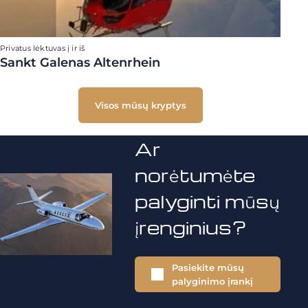
Privatus lėktuvas į ir iš
Sankt Galenas Altenrhein
Visos mūsų kryptys
Ar
norėtumėte
palyginti mūsų
įrenginius?
Pasiekite mūsų
palyginimo įrankį