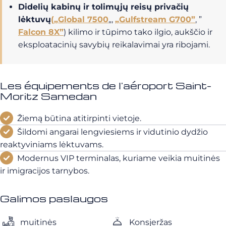
Didelių kabinų ir tolimųjų reisų privačių
lėktuvų
(„Global 7500
„,
„Gulfstream G700”
, ”
Falcon 8X”
) kilimo ir tūpimo tako ilgio, aukščio ir
eksploatacinių savybių reikalavimai yra ribojami.
Les équipements de l'aéroport Saint-
Moritz Samedan
Žiemą būtina atitirpinti vietoje.
Šildomi angarai lengviesiems ir vidutinio dydžio
reaktyviniams lėktuvams.
Modernus VIP terminalas, kuriame veikia muitinės
ir imigracijos tarnybos.
Galimos paslaugos
muitinės
Konsjeržas