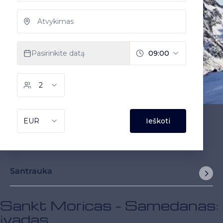
Santrauka
Sankt Moricas - Samedanas:
įvadas