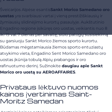
Šveicarijos Alpėse esantis
Sankt Morico Samedano oro
uostas
yra svarbiausi vartai į vieną prestižiškiausių ir
žymiausių slidinėjimo kurortų pasaulyje. Aukštutinio
Engadino regione įsikūręs oro uostas, veikiantis nuo 8
iki 19 val. 7 dienas per savaitę, siūlo patogų susisiekimą
su garsiuoju Sankt Morico žiemos sporto kurortu.
Būdamas mėgstamiausia žiemos sporto entuziastų
atvykimo vieta, Engadino Sent Morico Samedano oro
uostas įkūnija tobulą Alpių prabangos ir oro
rafinuotumo derinį. Sužinokite
daugiau apie Sankt
Morico oro uostą su AEROAFFAIRES
.
Privataus lėktuvo nuomos
kainos įvertinimas Saint-
Moritz Samedan