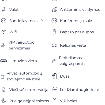
Valet
Antžeminis valdymas
Sandėliavimo salė
Konferencijų salė
Wifi
Bagažo paslaugos
VIP vairuotojo
Kelionės vieta
pervežimas
Perkeliamas
Limuzino vieta
sraigtasparnis
Privati ​​automobilių
Dušai
stovėjimo aikštelė
Viešbučio rezervacija
Leidžiami augintiniai
Prieiga neįgaliesiems
VIP holas