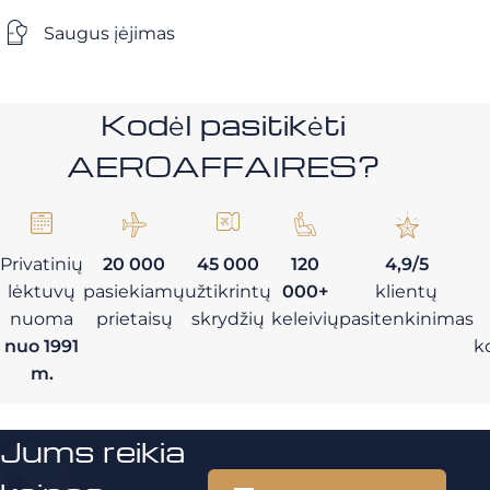
Saugus įėjimas
Kodėl pasitikėti
AEROAFFAIRES?
Privatinių
20 000
45 000
120
4,9/5
lėktuvų
pasiekiamų
užtikrintų
000+
klientų
nuoma
prietaisų
skrydžių
keleivių
pasitenkinimas
nuo 1991
k
m.
Jums reikia