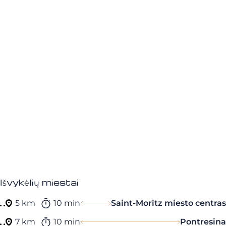
Išvykėlių miestai
5 km
10 min
Saint-Moritz miesto centras
7 km
10 min
Pontresina