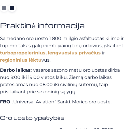
Praktinė informacija
Samedano oro uosto 1 800 m ilgio asfaltuotas kilimo ir
tūpimo takas gali priimti įvairių tipų orlaivius, įskaitant
turbopropelerinius,
lengvuosius privačius
ir
regioninius lėktu
vus.
Darbo laikas:
vasaros sezono metu oro uostas dirba
nuo 8:00 iki 19:00 vietos laiku. Žiemą darbo laikas
pratęsiamas nuo 08:00 iki civilinių sutemų, taip
prisitaikant prie sezoninių sąlygų.
FBO
„Universal Aviation” Sankt Morico oro uoste.
Oro uosto ypatybės: