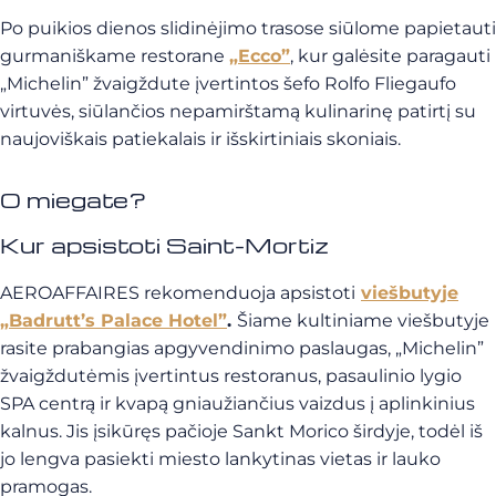
Po puikios dienos slidinėjimo trasose siūlome papietauti
gurmaniškame restorane
„Ecco”
, kur galėsite paragauti
„Michelin” žvaigždute įvertintos šefo Rolfo Fliegaufo
virtuvės, siūlančios nepamirštamą kulinarinę patirtį su
naujoviškais patiekalais ir išskirtiniais skoniais.
O miegate?
Kur apsistoti Saint-Mortiz
AEROAFFAIRES rekomenduoja apsistoti
viešbutyje
„Badrutt’s Palace Hotel”
.
Šiame kultiniame viešbutyje
rasite prabangias apgyvendinimo paslaugas, „Michelin”
žvaigždutėmis įvertintus restoranus, pasaulinio lygio
SPA centrą ir kvapą gniaužiančius vaizdus į aplinkinius
kalnus. Jis įsikūręs pačioje Sankt Morico širdyje, todėl iš
jo lengva pasiekti miesto lankytinas vietas ir lauko
pramogas.