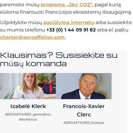
paremsite mūsų
programą „Sky CO2”,
pagal kurią
siūloma finansuoti Prancūzijos ekosistemų išsaugojimą.
Užpildykite mūsų
pasiūlymą internetu
arba susisiekite
su mumis telefonu
+33 (0) 1 44 09 91 82
arba el. paštu
charter@aeroaffaires.com
.
Klausimas? Susisiekite su
mūsų komanda
Izabelė Klerk
Francois-Xavier
Clerc
AEROAFFAIRES generalinis
direktorius
AEROAFFAIRES įkūrėjas