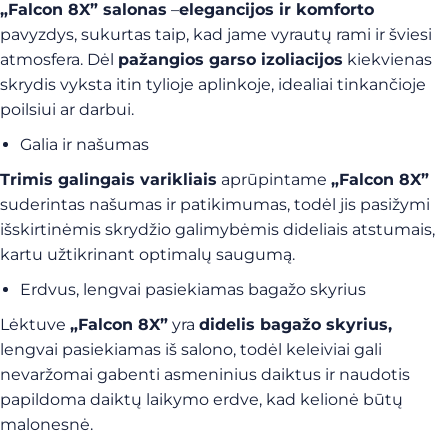
„Falcon 8X” salonas
–
elegancijos ir komforto
pavyzdys, sukurtas taip, kad jame vyrautų rami ir šviesi
atmosfera. Dėl
pažangios garso izoliacijos
kiekvienas
skrydis vyksta itin tylioje aplinkoje, idealiai tinkančioje
poilsiui ar darbui.
Galia ir našumas
Trimis galingais varikliais
aprūpintame
„Falcon 8X”
suderintas našumas ir patikimumas, todėl jis pasižymi
išskirtinėmis skrydžio galimybėmis dideliais atstumais,
kartu užtikrinant optimalų saugumą.
Erdvus, lengvai pasiekiamas bagažo skyrius
Lėktuve
„Falcon 8X”
yra
didelis bagažo skyrius,
lengvai pasiekiamas iš salono, todėl keleiviai gali
nevaržomai gabenti asmeninius daiktus ir naudotis
papildoma daiktų laikymo erdve, kad kelionė būtų
malonesnė.