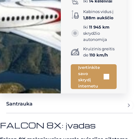
Iki
14 keleiviai
Kabinos vidus į
1,88m aukščio
Iki
11 945 km
skrydžio
autonomija
Kruizinis greitis
de
110 km/h
Įvertinkite
savo
skrydį
internetu
Santrauka
FALCON 8X: įvadas