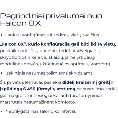
Pagrindiniai privalumai nuo
Falcon 8X
Lanksti konfigūracija ir sėdimų vietų skaičius
„Falcon 8X”, kurio
konfigūracija gali būti iki 14 vietų,
prisitaiko prie jūsų poreikių, todėl, atsižvelgiant į
skrydžio tipą ir keleivių skaičių, jame yra daug
modulinės erdvės, užtikrinančios optimalų komfortą.
Išskirtinis našumas tolimiems skrydžiams
Šis privatus lėktuvas pasiekia
didelį kreiserinį greitį
ir
įspūdingą
6 450 jūrmylių
atstumą
be sustojimo, todėl
galima greitai ir tiesiogiai keliauti tarpžemyniniais
maršrutais nesumažinant komforto.
Neprilygstamas salono komfortas