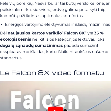
keleivių poreikių. Nesvarbu, ar tai būtų verslo kelionė, ar
poilsio akimirka, kiekvieną erdvę galima pritaikyti taip,
kad būtų užtikrintas optimalus komfortas.
Energijos vartojimo efektyvumas ir išlaidų mažinimas
Dėl
naujausios kartos variklio
”
Falcon 8X”
yra
35 %
ekologiškesnis
nei kiti šios kategorijos lėktuvai. Toks
degalų sąnaudų sumažinimas
padeda sumažinti
eksploatavimo išlaidas, kartu išlaikant aukštus našumo
standartus.
Le Falcon 8X video formatu