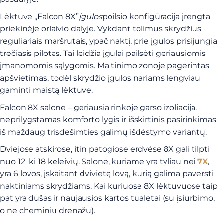
Lėktuve „Falcon 8X”
įgulos
poilsio konfigūracija
įrengta
priekinėje orlaivio dalyje. Vykdant tolimus skrydžius
reguliariais maršrutais, ypač naktį, prie įgulos prisijungia
trečiasis pilotas. Tai leidžia įgulai pailsėti geriausiomis
įmanomomis sąlygomis. Maitinimo zonoje pagerintas
apšvietimas, todėl skrydžio įgulos nariams lengviau
gaminti maistą lėktuve.
Falcon 8X salone – geriausia rinkoje garso izoliacija,
neprilygstamas komforto lygis ir išskirtinis pasirinkimas
iš maždaug trisdešimties galimų išdėstymo variantų.
Dviejose atskirose, itin patogiose erdvėse 8X gali tilpti
nuo 12 iki 18 keleivių. Salone, kuriame yra tyliau nei
7X
,
yra 6 lovos, įskaitant dvivietę lovą, kurią galima paversti
naktiniams skrydžiams. Kai kuriuose 8X lėktuvuose taip
pat yra dušas ir naujausios kartos tualetai (su įsiurbimo,
o ne cheminiu drenažu).