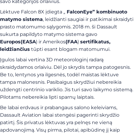
savo kategorijos orlaivius.
Lėktuve Falcon 8X įdiegta „
FalconEye” kombinuoto
matymo sistema
, leidžianti saugiai ir patikimai skraidyti
prasto matomumo sąlygomis. 2018 m. ši Dassault
sukurta papildyto matymo sistema gavo
Europos
(EASA
) ir Amerikos
(FAA
)
sertifikatus,
leidžiančius
tūpti esant blogam matomumui.
Įgulos labai vertina 3D meteorologinį radarą
skraidydamos orlaiviu. Dėl jo skrydis tampa patogesnis.
Be to, lentynos yra ilgesnės, todėl maistas lėktuve
tampa malonesnis. Pasibaigus skrydžiui nebereikia
uždengti centrinio variklio. Jis turi savo laikymo sistemą.
Pilotams nebereikia lipti sparnų laiptais.
Be labai erdvaus ir prabangaus salono keleiviams,
Dassault Aviation labai stengėsi pagerinti skrydžio
patirtį. Šis privatus lėktuvas yra pelnęs ne vieną
apdovanojimą. Visų pirma, pilotai, apibūdinę jį kaip