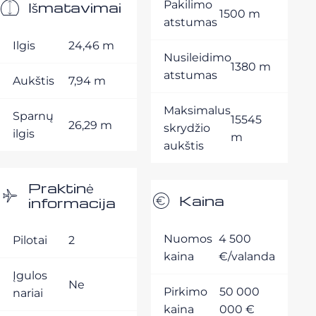
Išmatavimai
Pakilimo
1500 m
atstumas
Ilgis
24,46 m
Nusileidimo
1380 m
atstumas
Aukštis
7,94 m
Maksimalus
Sparnų
15545
26,29 m
skrydžio
ilgis
m
aukštis
Praktinė
Kaina
informacija
Nuomos
4 500
Pilotai
2
kaina
€/valanda
Įgulos
Ne
Pirkimo
50 000
nariai
kaina
000 €