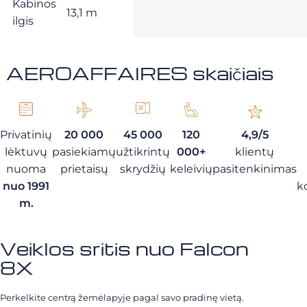
Kabinos
13,1 m
ilgis
AEROAFFAIRES skaičiais
Privatinių
20 000
45 000
120
4,9/5
lėktuvų
pasiekiamų
užtikrintų
000+
klientų
nuoma
prietaisų
skrydžių
keleivių
pasitenkinimas
nuo 1991
k
m.
Veiklos sritis nuo Falcon
8X
Perkelkite centrą žemėlapyje pagal savo pradinę vietą.