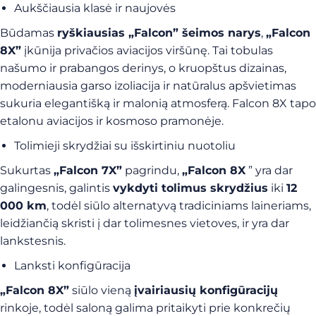
Aukščiausia klasė ir naujovės
Būdamas
ryškiausias „Falcon” šeimos narys
,
„Falcon
8X”
įkūnija privačios aviacijos viršūnę. Tai tobulas
našumo ir prabangos derinys, o kruopštus dizainas,
moderniausia garso izoliacija ir natūralus apšvietimas
sukuria elegantišką ir malonią atmosferą. Falcon 8X tapo
etalonu aviacijos ir kosmoso pramonėje.
Tolimieji skrydžiai su išskirtiniu nuotoliu
Sukurtas
„Falcon 7X”
pagrindu,
„Falcon 8X
” yra dar
galingesnis, galintis
vykdyti tolimus skrydžius
iki
12
000 km
, todėl siūlo alternatyvą tradiciniams laineriams,
leidžiančią skristi į dar tolimesnes vietoves, ir yra dar
lankstesnis.
Lanksti konfigūracija
„Falcon 8X”
siūlo vieną
įvairiausių konfigūracijų
rinkoje, todėl saloną galima pritaikyti prie konkrečių