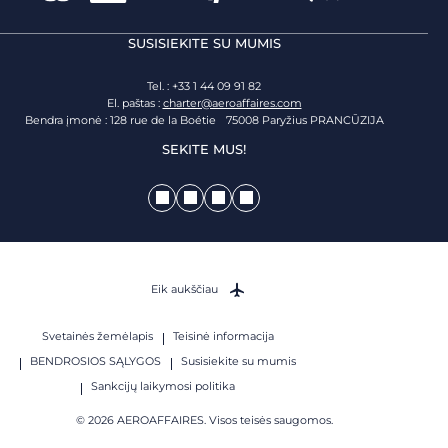
SUSISIEKITE SU MUMIS
Tel. : +33 1 44 09 91 82
El. paštas :
charter@aeroaffaires.com
Bendra įmonė : 128 rue de la Boétie 75008 Paryžius PRANCŪZIJA
SEKITE MUS!
Eik aukščiau
Svetainės žemėlapis
Teisinė informacija
BENDROSIOS SĄLYGOS
Susisiekite su mumis
Sankcijų laikymosi politika
© 2026 AEROAFFAIRES. Visos teisės saugomos.