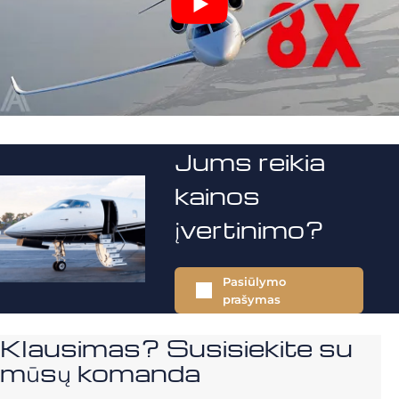
Jums reikia
kainos
įvertinimo?
Pasiūlymo
prašymas
Klausimas? Susisiekite su
mūsų komanda