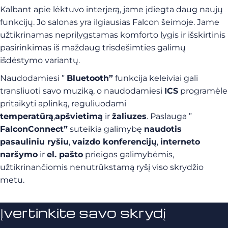
Kalbant apie lėktuvo interjerą, jame įdiegta daug naujų
funkcijų. Jo salonas yra ilgiausias Falcon šeimoje. Jame
užtikrinamas neprilygstamas komforto lygis ir išskirtinis
pasirinkimas iš maždaug trisdešimties galimų
išdėstymo variantų.
Naudodamiesi ”
Bluetooth”
funkcija keleiviai gali
transliuoti savo muziką, o naudodamiesi
ICS
programėle
pritaikyti aplinką, reguliuodami
temperatūrą
,
apšvietimą
ir
žaliuzes
. Paslauga ”
FalconConnect”
suteikia galimybę
naudotis
pasauliniu ryšiu
,
vaizdo konferencijų
,
interneto
naršymo
ir
el. pašto
prieigos galimybėmis,
užtikrinančiomis nenutrūkstamą ryšį viso skrydžio
metu.
Įvertinkite savo skrydį