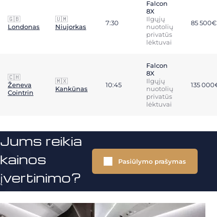
Falcon
8X
🇬🇧
🇺🇲
Ilgųjų
7:30
85 500€
Londonas
Niujorkas
nuotolių
privatūs
lėktuvai
Falcon
8X
🇨🇭
🇲🇽
Ilgųjų
Ženeva
10:45
135 000
Kankūnas
nuotolių
Cointrin
privatūs
lėktuvai
Jums reikia
kainos
Pasiūlymo prašymas
įvertinimo?