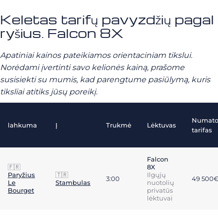
Keletas tarifų pavyzdžių pagal
ryšius. Falcon 8X
Apatiniai kainos pateikiamos orientaciniam tikslui.
Norėdami įvertinti savo kelionės kainą, prašome
susisiekti su mumis, kad parengtume pasiūlymą, kuris
tiksliai atitiks jūsų poreikį.
Numat
lahkuma
Į
Trukmė
Lėktuvas
tarifas
Falcon
🇫🇷
8X
Paryžius
🇹🇷
Ilgųjų
3:00
49 500
Le
Stambulas
nuotolių
Bourget
privatūs
lėktuvai