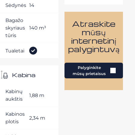
Sėdynės
14
Bagažo
Atraskite
skyriaus
140 m³
mūsų
tūris
internetinį
palygintuvą
Tualetai
Palyginkite
Kabina
mūsų prietaisus
Kabinų
1,88 m
aukštis
Kabinos
2,34 m
plotis