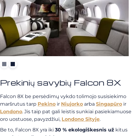
Prekinių savybių Falcon 8X
Falcon 8X be persėdimų vykdo tolimojo susisiekimo
maršrutus tarp
Pekino
ir
Niujorko
arba
Singapūro
ir
Londono
. Jis taip pat gali leistis sunkiai pasiekiamuose
oro uostuose, pavyzdžiui,
Londono Sityje
.
Be to, Falcon 8X yra iki
30 % ekologiškesnis už
kitus