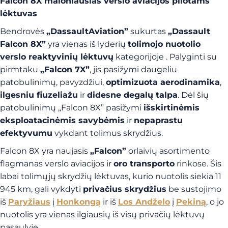
Falcon 8X
maloniausias
verslo aviacijos pilotams
lėktuvas
Bendrovės
„Dassault
Aviation”
sukurtas
„Dassault
Falcon 8X”
yra vienas iš lyderių
tolimojo nuotolio
verslo reaktyvinių lėktuvų
kategorijoje
.
Palyginti su
pirmtaku
„Falcon 7X”
, jis pasižymi daugeliu
patobulinimų, pavyzdžiui,
optimizuota aerodinamika
,
ilgesniu fiuzeliažu
ir
didesne degalų talpa
.
Dėl šių
patobulinimų „Falcon 8X” pasižymi
išskirtinėmis
eksploatacinėmis savybėmis
ir
nepaprastu
efektyvumu
vykdant tolimus skrydžius.
Falcon 8X yra naujasis
„Falcon”
orlaivių asortimento
flagmanas verslo aviacijos ir
oro transporto
rinkose. Šis
labai tolimųjų skrydžių lėktuvas, kurio nuotolis siekia 11
945 km, gali vykdyti
privačius skrydžius
be sustojimo
iš
Paryžiaus
į
Honkongą
ir iš
Los Andželo
į
Pekiną
, o jo
nuotolis yra vienas ilgiausių iš visų privačių lėktuvų
pasaulyje.