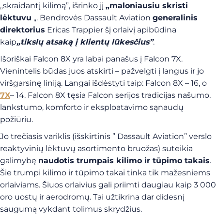
„skraidantį kilimą”, išrinko jį
„maloniausiu skristi
lėktuvu
„. Bendrovės Dassault Aviation
generalinis
direktorius
Ericas Trappier šį orlaivį apibūdina
kaip
„tikslų atsaką į klientų lūkesčius”
.
Išoriškai Falcon 8X yra labai panašus į Falcon 7X.
Vienintelis būdas juos atskirti – pažvelgti į langus ir jo
viršgarsinę liniją. Langai išdėstyti taip: Falcon 8X – 16, o
7X
– 14. Falcon 8X tęsia Falcon serijos tradicijas našumo,
lankstumo, komforto ir eksploatavimo sąnaudų
požiūriu.
Jo trečiasis variklis (išskirtinis ” Dassault Aviation” verslo
reaktyvinių lėktuvų asortimento bruožas) suteikia
galimybę
naudotis trumpais kilimo ir tūpimo takais
.
Šie trumpi kilimo ir tūpimo takai tinka tik mažesniems
orlaiviams. Šiuos orlaivius gali priimti daugiau kaip 3 000
oro uostų ir aerodromų. Tai užtikrina dar didesnį
saugumą vykdant tolimus skrydžius.