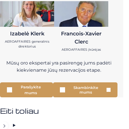
Izabelė Klerk
Francois-Xavier
Clerc
AEROAFFAIRES generalinis
direktorius
AEROAFFAIRES įkūrėjas
Mūsų oro ekspertai yra pasirengę jums padėti
kiekviename jūsų rezervacijos etape.
Parašykite
Skambinkite
mums
mums
Eiti toliau