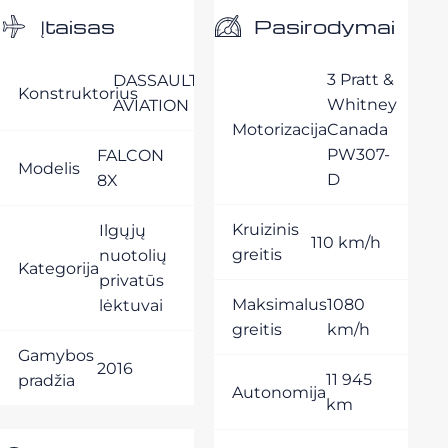
Pasirodymai
Įtaisas
3 Pratt &
DASSAULT
Konstruktorius
Whitney
AVIATION
Motorizacija
Canada
PW307-
FALCON
Modelis
D
8X
Kruizinis
Ilgųjų
110 km/h
greitis
nuotolių
Kategorija
privatūs
Maksimalus
1080
lėktuvai
greitis
km/h
Gamybos
2016
11 945
pradžia
Autonomija
km