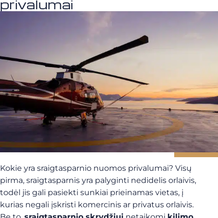
privalumai
Kokie yra sraigtasparnio nuomos privalumai? Visų
pirma, sraigtasparnis yra palyginti nedidelis orlaivis,
todėl jis gali pasiekti sunkiai prieinamas vietas, į
kurias negali įskristi komercinis ar privatus orlaivis.
Be to,
sraigtasparnio skrydžiui
netaikomi
kilimo