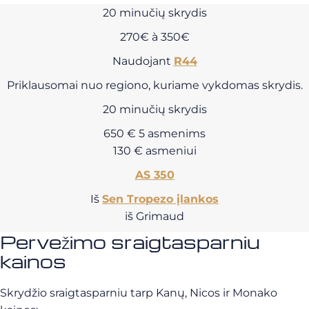
20 minučių skrydis
270€ à 350€
Naudojant
R44
Priklausomai nuo regiono, kuriame vykdomas skrydis.
20 minučių skrydis
650 € 5 asmenims
130 € asmeniui
AS 350
Iš
Sen Tropezo įlankos
iš Grimaud
Pervežimo sraigtasparniu
kainos
Skrydžio sraigtasparniu tarp Kanų, Nicos ir Monako