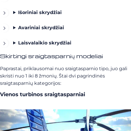
Išoriniai skrydžiai
Avariniai skrydžiai
Laisvalaikio skrydžiai
Skirtingi sraigtasparnių modeliai
Paprastai, priklausomai nuo sraigtasparnio tipo, juo gali
skristi nuo 1 iki 8 žmonių. Štai dvi pagrindinės
sraigtasparnių kategorijos:
Vienos turbinos sraigtasparniai