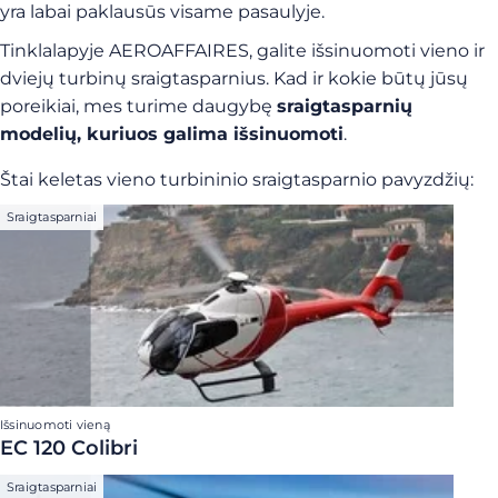
yra labai paklausūs visame pasaulyje.
Tinklalapyje AEROAFFAIRES, galite išsinuomoti vieno ir
dviejų turbinų sraigtasparnius. Kad ir kokie būtų jūsų
poreikiai, mes turime daugybę
sraigtasparnių
modelių, kuriuos galima išsinuomoti
.
Štai keletas vieno turbininio sraigtasparnio pavyzdžių:
Sraigtasparniai
Išsinuomoti vieną
EC 120 Colibri
Sraigtasparniai