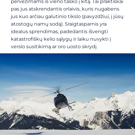
pervežimams iš vieno taško į kitą. Tai praktiškai
pas jus atskrendantis orlaivis, kuris nugabens
jus kuo arčiau galutinio tikslo (pavyzdžiui, į jūsų
atostogų namų sodą). Sraigtasparnis yra
idealus sprendimas, padedantis išvengti
katastrofiškų kelio sąlygų ir laiku nuvykti į
verslo susitikimą ar oro uosto skrydį.