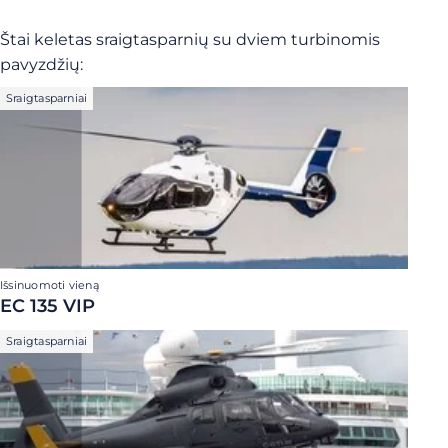
Štai keletas sraigtasparnių su dviem turbinomis
pavyzdžių:
Sraigtasparniai
Išsinuomoti vieną
EC 135 VIP
Sraigtasparniai