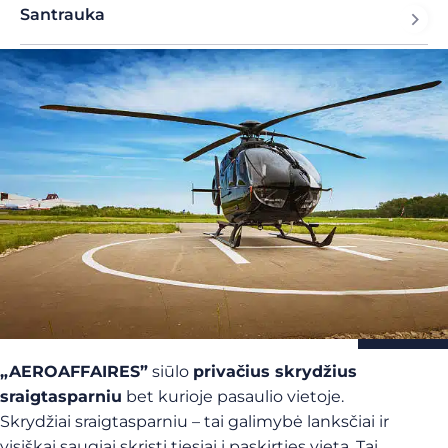
Santrauka
„AEROAFFAIRES”
siūlo
privačius skrydžius
sraigtasparniu
bet kurioje pasaulio vietoje.
Skrydžiai sraigtasparniu – tai galimybė lanksčiai ir
visiškai saugiai skristi tiesiai į paskirties vietą. Tai