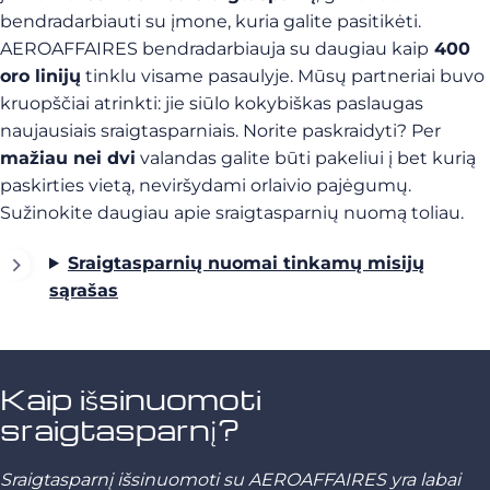
bendradarbiauti su įmone, kuria galite pasitikėti.
AEROAFFAIRES bendradarbiauja su daugiau kaip
400
oro linijų
tinklu visame pasaulyje. Mūsų partneriai buvo
kruopščiai atrinkti: jie siūlo kokybiškas paslaugas
naujausiais sraigtasparniais. Norite paskraidyti? Per
mažiau nei dvi
valandas galite būti pakeliui į bet kurią
paskirties vietą, neviršydami orlaivio pajėgumų.
Sužinokite daugiau apie sraigtasparnių nuomą toliau.
Sraigtasparnių nuomai tinkamų misijų
sąrašas
Kaip išsinuomoti
sraigtasparnį?
Sraigtasparnį išsinuomoti su AEROAFFAIRES yra labai