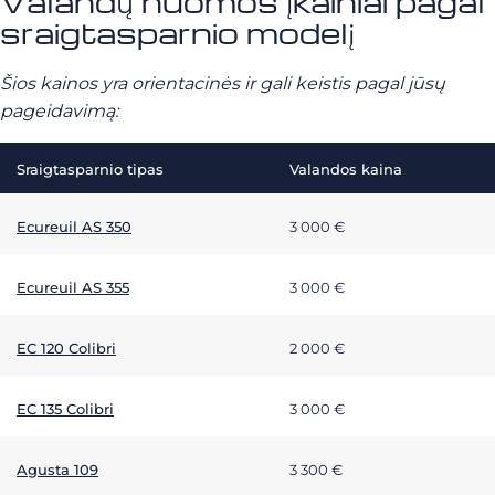
Valandų nuomos įkainiai pagal
sraigtasparnio modelį
Šios kainos yra orientacinės ir gali keistis pagal jūsų
pageidavimą:
Sraigtasparnio tipas
Valandos kaina
Ecureuil AS 350
3 000 €
Ecureuil AS 355
3 000 €
EC 120 Colibri
2 000 €
EC 135 Colibri
3 000 €
Agusta 109
3 300 €