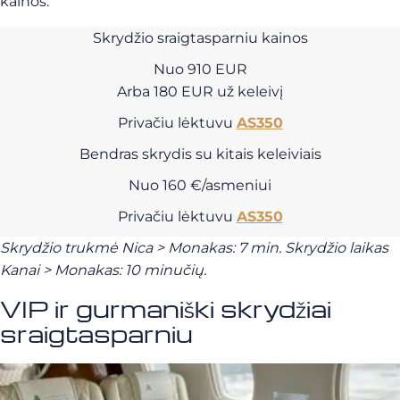
kainos:
Skrydžio sraigtasparniu kainos
Nuo 910 EUR
Arba 180 EUR už keleivį
Privačiu lėktuvu
AS350
Bendras skrydis su kitais keleiviais
Nuo 160 €/asmeniui
Privačiu lėktuvu
AS350
Skrydžio trukmė Nica > Monakas: 7 min. Skrydžio laikas
Kanai > Monakas: 10 minučių.
VIP ir gurmaniški skrydžiai
sraigtasparniu