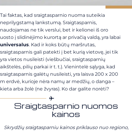
Tai faktas, kad sraigtasparnio nuoma suteikia
neprilygstamą lankstumą. Sraigtasparnis,
naudojamas ne tik verslui, bet ir kelionei iš oro
uosto į slidinėjimo kurortą ar privačią valdą, yra labai
universalus
. Kad ir koks būtų maršrutas,
sraigtasparnis gali patekti į bet kurią vietovę, jei tik
yra vietos nusileisti (viešbučiai, sraigtasparnių
aikštelės, pilių parkai ir t. t.). Vienintelė sąlyga, kad
sraigtasparnis galėtų nusileisti, yra laisva 200 x 200
m erdvė, kurioje nėra namų ar medžių, o danga –
kieta arba žolė (ne žvyras). Ko dar galite norėti?
Sraigtasparnio nuomos
kainos
Skrydžių sraigtasparniu kainos priklauso nuo regiono,