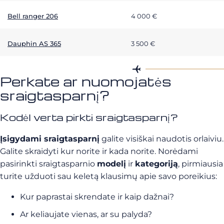
Bell ranger 206
4 000 €
Dauphin AS 365
3 500 €
Perkate ar nuomojatės
sraigtasparnį?
Kodėl verta pirkti sraigtasparnį?
Įsigydami sraigtasparnį
galite visiškai naudotis orlaiviu.
Galite skraidyti kur norite ir kada norite. Norėdami
pasirinkti sraigtasparnio
modelį
ir
kategoriją
, pirmiausia
turite užduoti sau keletą klausimų apie savo poreikius:
Kur paprastai skrendate ir kaip dažnai?
Ar keliaujate vienas, ar su palyda?