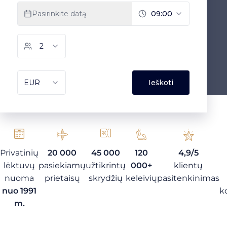
Privatinių
20 000
45 000
120
4,9/5
lėktuvų
pasiekiamų
užtikrintų
000+
klientų
nuoma
prietaisų
skrydžių
keleivių
pasitenkinimas
nuo 1991
k
m.