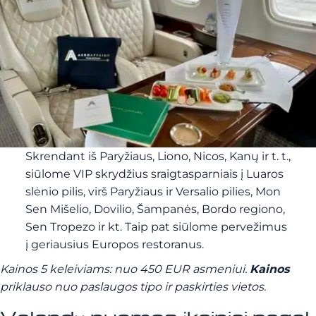
Skrendant iš Paryžiaus, Liono, Nicos, Kanų ir t. t.,
siūlome VIP skrydžius sraigtasparniais į Luaros
slėnio pilis, virš Paryžiaus ir Versalio pilies, Mon
Sen Mišelio, Dovilio, Šampanės, Bordo regiono,
Sen Tropezo ir kt. Taip pat siūlome pervežimus
į geriausius Europos restoranus.
Kainos 5 keleiviams: nuo 450 EUR asmeniui.
Kainos
priklauso nuo paslaugos tipo ir paskirties vietos.