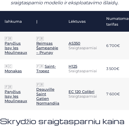
sraigtasparnio modelio ir eksploatavimo išlaidų.
Numatoma
lahkuma
Į
Lėktuvas
tarifas
🇫🇷
🇫🇷
Paryžius
Reimsas
AS350
6 700€
Issy les
Šampanėje
Sraigtasparniai
Moulineaux
– Prunay
🇲🇨
🇫🇷
Saint-
H125
3 500€
Monakas
Tropez
Sraigtasparniai
🇫🇷
🇫🇷
Deauville
Paryžius
EC 120 Colibri
Saint
7 600€
Issy les
Sraigtasparniai
Gatien
Moulineaux
Normandija
Skrydžio sraigtasparniu kaina