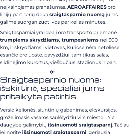
neįkainojamas pranašumas.
AEROAFFAIRES
oro
linijų partnerių dėka
sraigtasparnio nuomą
jums
galime suorganizuoti vos per kelias minutes.
Sraigtasparniai yra ideali oro transporto priemonė
trumpiems skrydžiams, trumpesniems
nei 300
km, ir skrydžiams į vietoves, kuriose nėra netoliese
esančio oro uosto, pavyzdžiui, tam tikras salas,
slidinėjimo kurortus, viešbučius, stadionus ir pan.
Sraigtasparnio nuoma:
išskirtinė, specialiai jums
pritaikyta patirtis
Verslo kelionės, siuntinių gabenimas, ekskursijos,
grožėjimasis vasaros saulėlydžiu virš miesto… Yra
daugybė galimybių
išsinuomoti sraigtasparnį
. Tačiau
jei norite
išsinuomoti sraigtasparnį
, geriausia