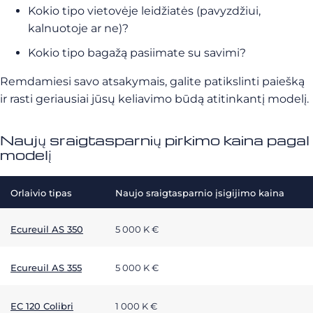
Kokio tipo vietovėje leidžiatės (pavyzdžiui,
kalnuotoje ar ne)?
Kokio tipo bagažą pasiimate su savimi?
Remdamiesi savo atsakymais, galite patikslinti paiešką
ir rasti geriausiai jūsų keliavimo būdą atitinkantį modelį.
Naujų sraigtasparnių pirkimo kaina pagal
modelį
Orlaivio tipas
Naujo sraigtasparnio įsigijimo kaina
Ecureuil AS 350
5 000 K €
Ecureuil AS 355
5 000 K €
EC 120 Colibri
1 000 K €