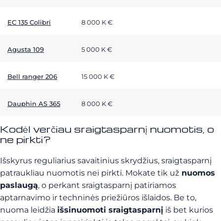
EC 135 Colibri
8 000 K €
Agusta 109
5 000 K €
Bell ranger 206
15 000 K €
Dauphin AS 365
8 000 K €
Kodėl verčiau sraigtasparnį nuomotis, o
ne pirkti?
Išskyrus reguliarius savaitinius skrydžius, sraigtasparnį
patraukliau nuomotis nei pirkti. Mokate tik už
nuomos
paslaugą
, o perkant sraigtasparnį patiriamos
aptarnavimo ir techninės priežiūros išlaidos. Be to,
nuoma leidžia
išsinuomoti sraigtasparnį
iš bet kurios