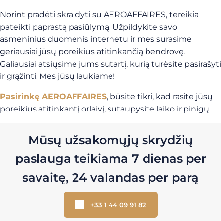
Norint pradėti skraidyti su AEROAFFAIRES, tereikia
pateikti paprastą pasiūlymą. Užpildykite savo
asmeninius duomenis internetu ir mes surasime
geriausiai jūsų poreikius atitinkančią bendrovę.
Galiausiai atsiųsime jums sutartį, kurią turėsite pasirašyti
ir grąžinti. Mes jūsų laukiame!
Pasirinkę
AEROAFFAIRES
, būsite tikri, kad rasite jūsų
poreikius atitinkantį orlaivį, sutaupysite laiko ir pinigų.
Mūsų užsakomųjų skrydžių
paslauga teikiama 7 dienas per
savaitę, 24 valandas per parą
+33 1 44 09 91 82