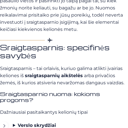
pasaulio vietos ir pasirinkti jo talpą pagal tai, su kiek
žmonių norite keliauti, su bagažu ar be jo. Nuomos
reikalavimai prisitaiko prie jūsų poreikių, todėl neverta
investuoti į sraigtasparnio įsigijimą, kai šie elementai
keičiasi kiekvienos kelionės metu.
Sraigtasparnis: specifinės
savybės
Sraigtasparnis – tai orlaivis, kuriuo galima atlikti įvairias
keliones iš
sraigtasparnių aikštelės
arba privačios
žemės, iš kurios atsiveria nevaržomas dangaus vaizdas.
Sraigtasparnio nuoma: kokioms
progoms?
Dažniausiai pasitaikantys kelionių tipai
Verslo skrydžiai