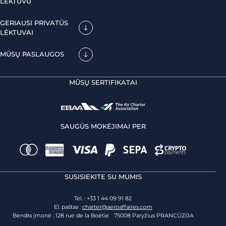
LĖKTUVU
GERIAUSI PRIVATŪS
LĖKTUVAI
MŪSŲ PASLAUGOS
MŪSŲ SERTIFIKATAI
SAUGŪS MOKĖJIMAI PER
SUSISIEKITE SU MUMIS
Tel. : +33 1 44 09 91 82
El. paštas :
charter@aeroaffaires.com
Bendra įmonė : 128 rue de la Boétie 75008 Paryžius PRANCŪZIJA