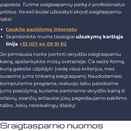
paprasta. Turime sraigtasparnių parką ir profesionalius
pilotus. Yra keli būdai užsisakyti skrydį sraigtasparniu
taksi:
Gaukite pasiūlymą internetu
Skambinkite mums tiesiogiai
užsakymų karštąja
linija
+33 (0)1 44 09 91 82
Jei pirmiausia norite įvertinti skrydžio sraigtasparniu
kainą, apsilankykite mūsų svetainėje. Čia rasite formą,
kurią galėsite užpildyti. Įvedę visus kriterijus, mes
surasime jums tinkamą sraigtasparnį. Naudodamiesi
kompiuterine programa, realiuoju laiku pateiksime
jums pasiūlymą, kuriame įvertinsime skrydžio kainą iš
orlaivių, esančių arčiausiai jūsų pageidaujamo pakilimo
taško. Jokių nereikalingų išlaidų!
Sraigtasparnio nuomos