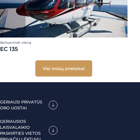
Išsinuomoti vieną
EC 135
Visi mūsų prietaisai
GERIAUSI PRIVATŪS
ORO UOSTAI
GERIAUSIOS
LAISVALAIKIO
PASKIRTIES VIETOS
PRIVAČIU LĖKTUVU