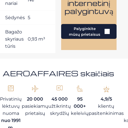
internetinį
nariai
palygintuvą
Sėdynės
5
Palyginkite
Bagažo
mūsų prietaisus
skyriaus
0,93 m³
tūris
AEROAFFAIRES skaičiais
Privatinių
20 000
45 000
95
4,9/5
lėktuvų
pasiekiamų
užtikrintų
000+
klientų
nuoma
prietaisų
skrydžių
keleivių
pasitenkinimas
nuo 1991
k
m.