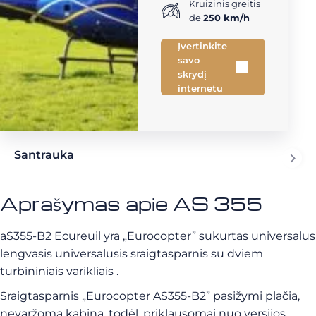
Kruizinis greitis
de
250 km/h
Įvertinkite
savo
skrydį
internetu
Santrauka
Aprašymas apie AS 355
aS355-B2 Ecureuil yra „Eurocopter” sukurtas universalus
lengvasis universalusis sraigtasparnis su dviem
turbininiais varikliais
.
Sraigtasparnis „Eurocopter AS355-B2” pasižymi plačia,
nevaržoma kabina, todėl, priklausomai nuo versijos,