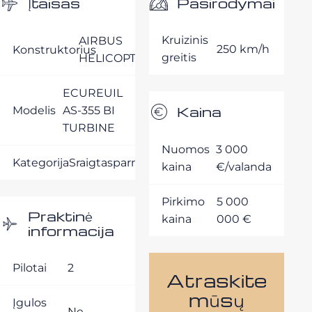
Pasirodymai
Įtaisas
Kruizinis
AIRBUS
250 km/h
Konstruktorius
greitis
HELICOPTERE
ECUREUIL
Kaina
Modelis
AS-355 BI
TURBINE
Nuomos
3 000
Kategorija
Sraigtasparniai
kaina
€/valanda
Pirkimo
5 000
Praktinė
kaina
000 €
informacija
Pilotai
2
Atraskite
mūsų
Įgulos
Ne