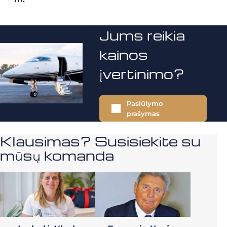
Jums reikia
kainos
įvertinimo?
Pasiūlymo
prašymas
Klausimas? Susisiekite su
mūsų komanda