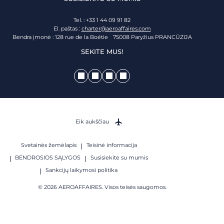
Tel. : +33 1 44 09 91 82
El. paštas :
charter@aeroaffaires.com
Bendra įmonė : 128 rue de la Boétie 75008 Paryžius PRANCŪZIJA
SEKITE MUS!
Eik aukščiau
Svetainės žemėlapis
Teisinė informacija
BENDROSIOS SĄLYGOS
Susisiekite su mumis
Sankcijų laikymosi politika
© 2026 AEROAFFAIRES. Visos teisės saugomos.