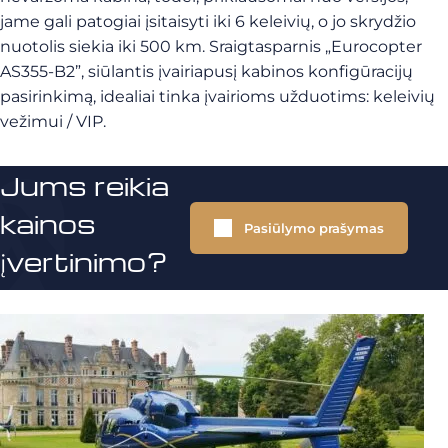
jame gali patogiai įsitaisyti iki 6 keleivių, o jo skrydžio
nuotolis siekia iki 500 km. Sraigtasparnis „Eurocopter
AS355-B2”, siūlantis įvairiapusį kabinos konfigūracijų
pasirinkimą, idealiai tinka įvairioms užduotims: keleivių
vežimui / VIP.
Jums reikia
kainos
Pasiūlymo prašymas
įvertinimo?