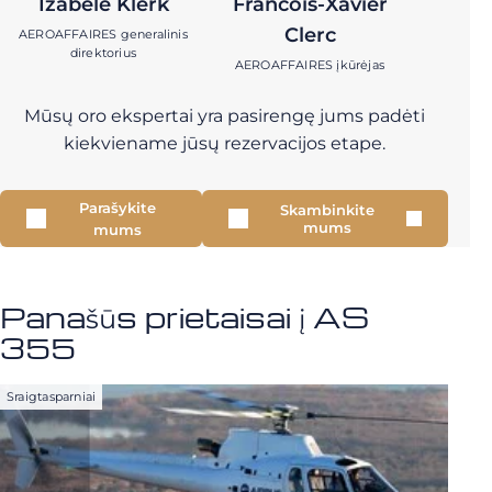
Izabelė Klerk
Francois-Xavier
Clerc
AEROAFFAIRES generalinis
direktorius
AEROAFFAIRES įkūrėjas
Mūsų oro ekspertai yra pasirengę jums padėti
kiekviename jūsų rezervacijos etape.
Parašykite
Skambinkite
mums
mums
Panašūs prietaisai į AS
355
Sraigtasparniai