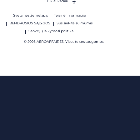
Eik aukščiau
Svetainės žemėlapis
Teisinė informacija
BENDROSIOS SĄLYGOS
Susisiekite su mumis
Sankcijų laikymosi politika
© 2026 AEROAFFAIRES. Visos teisės saugomos.