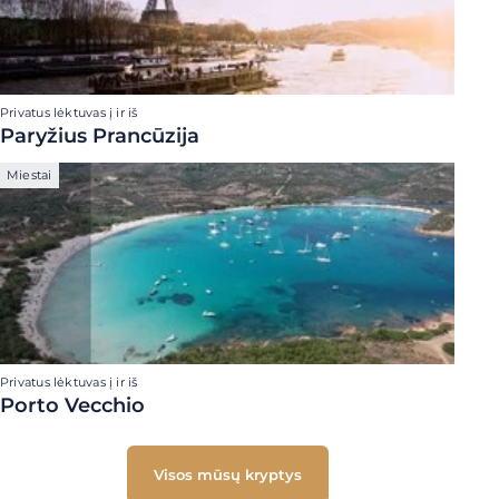
Privatus lėktuvas į ir iš
Paryžius Prancūzija
Miestai
Privatus lėktuvas į ir iš
Porto Vecchio
Visos mūsų kryptys