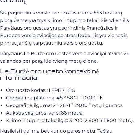
Šis pagrindinis verslo oro uostas užima 553 hektarų
plotą. Jame yra trys kilimo ir tūpimo takai. Šiandien šis
Paryžiaus oro uostas yra pagrindinis Prancūzijos ir
Europos verslo aviacijos centras. Dabar jis yra vienas iš
pirmaujančių tarptautinių verslo oro uostų.
Paryžiaus Le Buržė oro uostas verslo aviacijai atviras 24
valandas per parą, kiekvieną metų dieną.
Le Buržė oro uosto kontaktinė
informacija
Oro uosto kodas : LFPB / LBG
Geografinė platuma: 48 ° 58 ‘-1 ” 10.00 ” N
Geografinė ilguma: 2 ° 26′-1 ” 29.00 ” rytų ilgumos
Aukštis virš jūros lygio: 66 metrai
Kilimo ir tūpimo tako ilgis: 3 200, 2 600 ir 1 800 metrų.
Nusileisti galima bet kuriuo paros metu. Tačiau