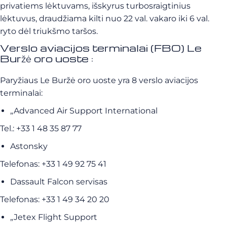
privatiems lėktuvams, išskyrus turbosraigtinius
lėktuvus, draudžiama kilti nuo 22 val. vakaro iki 6 val.
ryto dėl triukšmo taršos.
Verslo aviacijos terminalai (FBO) Le
Buržė oro uoste :
Paryžiaus Le Buržė oro uoste yra 8 verslo aviacijos
terminalai:
„Advanced Air Support International
Tel.: +33 1 48 35 87 77
Astonsky
Telefonas: +33 1 49 92 75 41
Dassault Falcon servisas
Telefonas: +33 1 49 34 20 20
„Jetex Flight Support