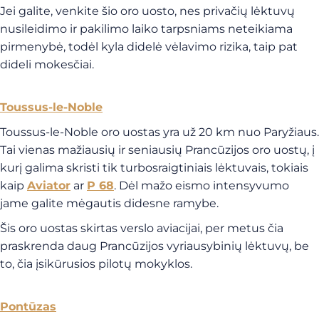
Jei galite, venkite šio oro uosto, nes privačių lėktuvų
nusileidimo ir pakilimo laiko tarpsniams neteikiama
pirmenybė, todėl kyla didelė vėlavimo rizika, taip pat
dideli mokesčiai.
Toussus-le-Noble
Toussus-le-Noble oro uostas yra už 20 km nuo Paryžiaus.
Tai vienas mažiausių ir seniausių Prancūzijos oro uostų, į
kurį galima skristi tik turbosraigtiniais lėktuvais, tokiais
kaip
Aviator
ar
P 68
. Dėl mažo eismo intensyvumo
jame galite mėgautis didesne ramybe.
Šis oro uostas skirtas verslo aviacijai, per metus čia
praskrenda daug Prancūzijos vyriausybinių lėktuvų, be
to, čia įsikūrusios pilotų mokyklos.
Pontūzas