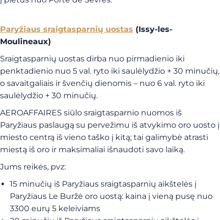
Paryžiaus sraigtasparnių uostas
(Issy-les-
Moulineaux)
Sraigtasparnių uostas dirba nuo pirmadienio iki
penktadienio nuo 5 val. ryto iki saulėlydžio + 30 minučių,
o savaitgaliais ir švenčių dienomis – nuo 6 val. ryto iki
saulėlydžio + 30 minučių.
AEROAFFAIRES siūlo sraigtasparnio nuomos iš
Paryžiaus paslaugą su pervežimu iš atvykimo oro uosto į
miesto centrą iš vieno taško į kitą; tai galimybė atrasti
miestą iš oro ir maksimaliai išnaudoti savo laiką.
Jums reikės, pvz:
15 minučių iš Paryžiaus sraigtasparnių aikštelės į
Paryžiaus Le Buržė oro uostą: kaina į vieną pusę nuo
3300 eurų 5 keleiviams