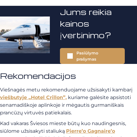
Jums reikia
kainos
įvertinimo?
Pasiūlymo
prašymas
Rekomendacijos
Viešnagės metu rekomenduojame užsisakyti kambarį
viešbutyje „Hotel Crillon”,
kuriame galėsite apsistoti
senamadiškoje aplinkoje ir mėgautis gurmaniškais
prancūzų virtuvės patiekalais.
Kad vakaras Šviesos mieste būtų kuo naudingesnis,
siūlome užsisakyti staliuką
Pierre’o Gagnaire’o