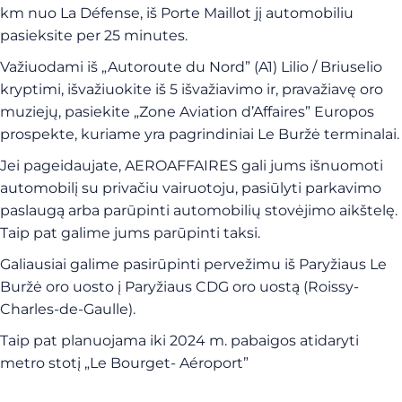
km nuo La Défense, iš Porte Maillot jį automobiliu
pasieksite per 25 minutes.
Važiuodami iš „Autoroute du Nord” (A1) Lilio / Briuselio
kryptimi, išvažiuokite iš 5 išvažiavimo ir, pravažiavę oro
muziejų, pasiekite „Zone Aviation d’Affaires” Europos
prospekte, kuriame yra pagrindiniai Le Buržė terminalai.
Jei pageidaujate, AEROAFFAIRES gali jums išnuomoti
automobilį su privačiu vairuotoju, pasiūlyti parkavimo
paslaugą arba parūpinti automobilių stovėjimo aikštelę.
Taip pat galime jums parūpinti taksi.
Galiausiai galime pasirūpinti pervežimu iš Paryžiaus Le
Buržė oro uosto į Paryžiaus CDG oro uostą (Roissy-
Charles-de-Gaulle).
Taip pat planuojama iki 2024 m. pabaigos atidaryti
metro stotį „Le Bourget- Aéroport”