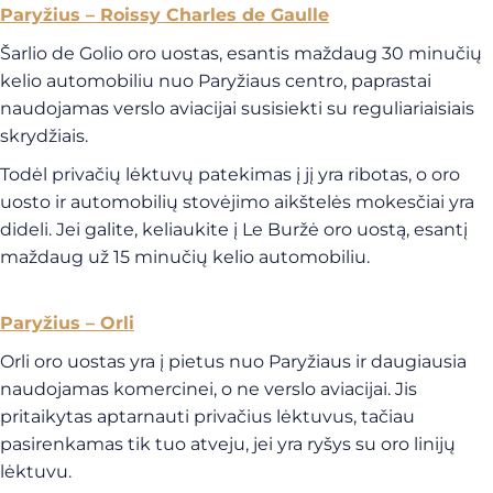
Paryžius – Roissy Charles de Gaulle
Šarlio de Golio oro uostas, esantis maždaug 30 minučių
kelio automobiliu nuo Paryžiaus centro, paprastai
naudojamas verslo aviacijai susisiekti su reguliariaisiais
skrydžiais.
Todėl privačių lėktuvų patekimas į jį yra ribotas, o oro
uosto ir automobilių stovėjimo aikštelės mokesčiai yra
dideli. Jei galite, keliaukite į Le Buržė oro uostą, esantį
maždaug už 15 minučių kelio automobiliu.
Paryžius – Orli
Orli oro uostas yra į pietus nuo Paryžiaus ir daugiausia
naudojamas komercinei, o ne verslo aviacijai. Jis
pritaikytas aptarnauti privačius lėktuvus, tačiau
pasirenkamas tik tuo atveju, jei yra ryšys su oro linijų
lėktuvu.