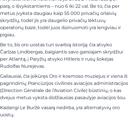
parą, o išvykstantiems – nuo 6 iki 22 val. Be to, čia per
metus įvyksta daugiau kaip 55 000 privačių orlaivių
skrydžių, todėl jis yra daugelio privačių lėktuvų
operatorių bazė, todėl juos išsinuomoti yra lengviau ir
pigiau.
Be to, šis oro uostas turi svarbią istoriją: čia atvyko
Čarlzas Lindbergas, baigiantis savo garsiajam skrydžiui
per Atlantą, į Paryžių atvyko Hitleris ir rusų šokėjas
Rudolfas Nurejevas.
Galiausiai, čia įsikūręs Oro ir kosmoso muziejus ir viena iš
pagrindinių Prancūzijos civilinės aviacijos administracijos
(Direction Générale de l’Aviation Civile) būstinių, o kas
dvejus metus vyksta didžiausias pasaulyje aviacijos šou.
Kadangi Le Buržė vasarą nedirba, yra alternatyvių oro
uostų.