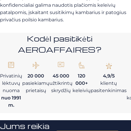
konfidencialiai galima naudotis plačiomis keleivių
patalpomis, įskaitant susitikimų kambarius ir patogius
privačius poilsio kambarius.
Kodėl pasitikėti
AEROAFFAIRES?
Privatinių
20 000
45 000
120
4,9/5
lėktuvų
pasiekiamų
užtikrintų
000+
klientų
nuoma
prietaisų
skrydžių
keleivių
pasitenkinimas
nuo 1991
k
m.
Jums reikia