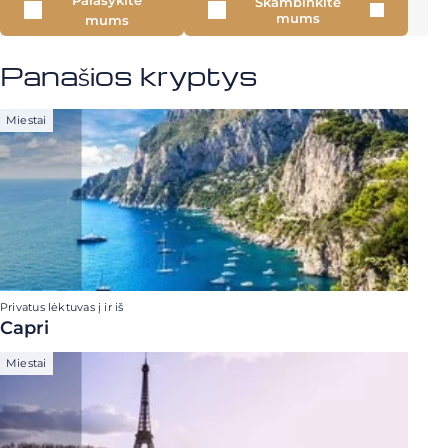
Parašykite
Skambinkite
mums
mums
Panašios kryptys
Miestai
Privatus lėktuvas į ir iš
Capri
Miestai