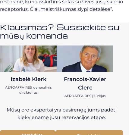
restorane, kurio išskirtinis šefas sužavės jūsų skonio
receptorius. Čia „meistriškumas slypi detalėse”.
Klausimas? Susisiekite su
mūsų komanda
Izabelė Klerk
Francois-Xavier
Clerc
AEROAFFAIRES generalinis
direktorius
AEROAFFAIRES įkūrėjas
Mūsų oro ekspertai yra pasirengę jums padėti
kiekviename jūsų rezervacijos etape.