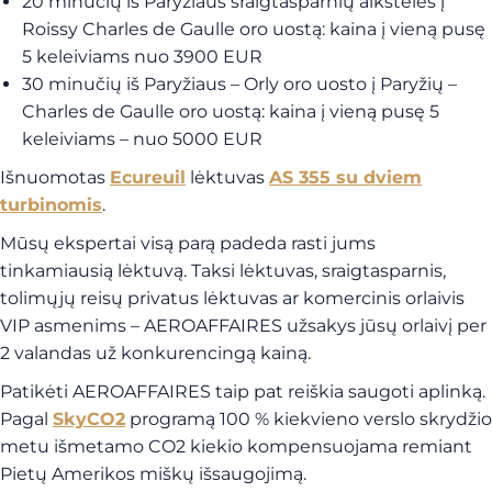
20 minučių iš Paryžiaus sraigtasparnių aikštelės į
Roissy Charles de Gaulle oro uostą: kaina į vieną pusę
5 keleiviams nuo 3900 EUR
30 minučių iš Paryžiaus – Orly oro uosto į Paryžių –
Charles de Gaulle oro uostą: kaina į vieną pusę 5
keleiviams – nuo 5000 EUR
Išnuomotas
Ecureuil
lėktuvas
AS 355 su dviem
turbinomis
.
Mūsų ekspertai visą parą padeda rasti jums
tinkamiausią lėktuvą. Taksi lėktuvas, sraigtasparnis,
tolimųjų reisų privatus lėktuvas ar komercinis orlaivis
VIP asmenims – AEROAFFAIRES užsakys jūsų orlaivį per
2 valandas už konkurencingą kainą.
Patikėti AEROAFFAIRES taip pat reiškia saugoti aplinką.
Pagal
SkyCO2
programą 100 % kiekvieno verslo skrydžio
metu išmetamo CO2 kiekio kompensuojama remiant
Pietų Amerikos miškų išsaugojimą.