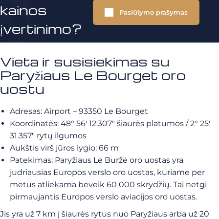
kainos
Pasiūlymo prašymas
įvertinimo?
Vieta ir susisiekimas su
Paryžiaus Le Bourget oro
uostu
Adresas: Airport – 93350 Le Bourget
Koordinatės: 48° 56′ 12.307″ šiaurės platumos / 2° 25′
31.357″ rytų ilgumos
Aukštis virš jūros lygio: 66 m
Patekimas: Paryžiaus Le Buržė oro uostas yra
judriausias Europos verslo oro uostas, kuriame per
metus atliekama beveik 60 000 skrydžių. Tai netgi
pirmaujantis Europos verslo aviacijos oro uostas.
Jis yra už 7 km į šiaurės rytus nuo Paryžiaus arba už 20