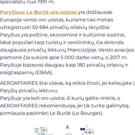
specialistu nuo 1991 m.
Paryžiaus Le Buržė oro uostas
yra didžiausias
Europoje verslo oro uostas, kuriame tais metais
užregistruoti 50 684 privačių orlaivių skrydžiai.
Paryžius yra politinė, ekonominė ir kultūrinė sostinė,
labai populiari tarp turistų ir verslininkų, čia skrenda
daugiausia privačių lėktuvų Prancūzijoje. Verslo aviacijos
pramonė čia sukūrė apie 5 000 darbo vietų, o 2017 m.
Paryžiuje bazavosi daugiau kaip 180 privačių orlaivių ir
sraigtasparnių (EBAA).
AEROAFFAIRES štai viskas, ką reikia žinoti, jei keliaujate į
Paryžių privačiu lėktuvu.
Paryžiuje yra keli oro uostai, iš kurių galite rinktis, o
AEROAFFAIRES rekomenduoja, jei tik turite galimybę,
pirmiausia pasirinkti Le Buržė (Le Bourget).