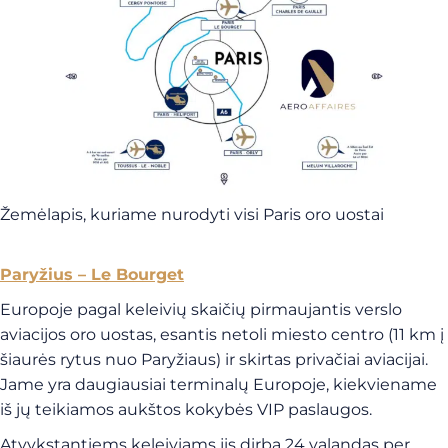
Žemėlapis, kuriame nurodyti visi Paris oro uostai
Paryžius – Le Bourget
Europoje pagal keleivių skaičių pirmaujantis verslo
aviacijos oro uostas, esantis netoli miesto centro (11 km į
šiaurės rytus nuo Paryžiaus) ir skirtas privačiai aviacijai.
Jame yra daugiausiai terminalų Europoje, kiekviename
iš jų teikiamos aukštos kokybės VIP paslaugos.
Atvykstantiems keleiviams jis dirba 24 valandas per