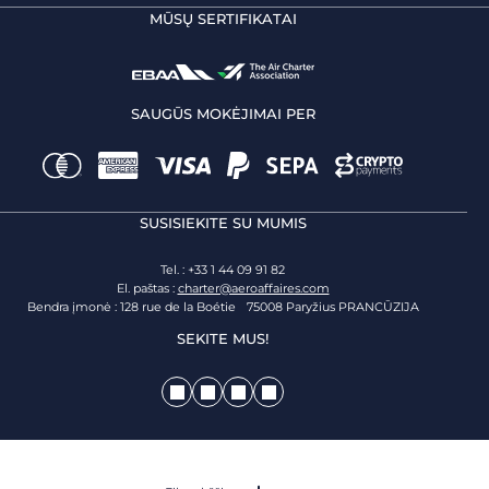
MŪSŲ SERTIFIKATAI
SAUGŪS MOKĖJIMAI PER
SUSISIEKITE SU MUMIS
Tel. : +33 1 44 09 91 82
El. paštas :
charter@aeroaffaires.com
Bendra įmonė : 128 rue de la Boétie 75008 Paryžius PRANCŪZIJA
SEKITE MUS!