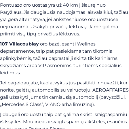
Pontuazo oro uostas yra už 40 km į šiaurę nuo
Paryžiaus. Jis daugiausia naudojamas laisvalaikiui, tačiau
yra gera alternatyva, jei ankstesniuose oro uostuose
neįmanoma užsakyti privačių lėktuvų. Jame galima
priimti visų tipų privačius lėktuvus.
107 Villacoublay
oro bazė, esanti Yvelines
departamente, taip pat pasiekiama tam tikromis
aplinkybėmis, tačiau paprastai ji skirta tik kariniams
skrydžiams arba VIP asmenims, turintiems specialius
leidimus.
Jei pageidaujate, kad atvykus jus pasitikti ir nuvežti, kur
norite, galėtų automobilis su vairuotoju, AEROAFFAIRES
gali užsakyti jums tinkamiausią automobilį (pavyzdžiui,
„Mercedes S Class”, VIANO arba limuziną).
Į daugelį oro uostų taip pat galima skristi sraigtasparniu
iš Issy-les-Moulineaux sraigtasparnių aikštelės, esančios
į pietus nuo Porte de Sèvres.