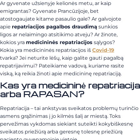
Ar gyvenate užsienyje kelionės metu, ar kaip
emigrantas? Gyvenate Prancūzijoje, bet
atostogaujate kitame pasaulio gale? Ar galvojote
apie
repatriacijos pagalbos draudimą
sunkios
ligos ar nelaimingo atsitikimo atveju? Ar žinote,
kokios yra
medicininės repatriacijos
sąlygos?
Kokia yra medicininės repatriacijos iš
Covid-19
tvarka? Jei neturite lėšų, kaip galite gauti pagalbą
repatrijavimui? Pateikiame vadovą, kuriame rasite
viską, ką reikia žinoti apie medicininę repatriaciją.
Kas yra medicininė repatriacija
arba RAPASAN?
Repatriacija – tai ankstyvas sveikatos problemų turinčio
asmens grąžinimas į jo kilmės šalį ar miestą. Toks
pervežimas vykdomas siekiant suteikti kokybiškesnę
sveikatos priežiūrą arba geresnę tolesnę priežiūrą
paciento gyvenamojoje vietoje.