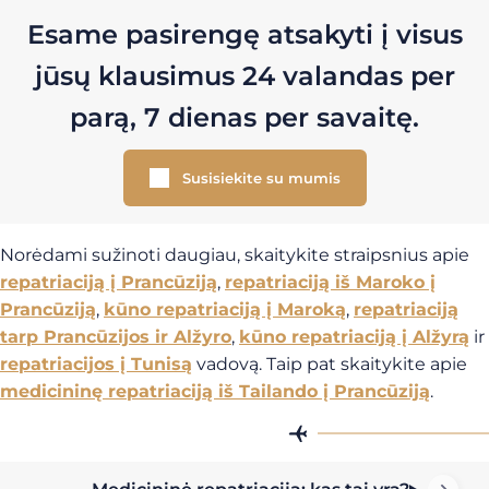
Esame pasirengę atsakyti į visus
jūsų klausimus 24 valandas per
parą, 7 dienas per savaitę.
Susisiekite su mumis
Norėdami sužinoti daugiau, skaitykite straipsnius apie
repatriaciją į Prancūziją
,
repatriaciją iš Maroko į
Prancūziją
,
kūno repatriaciją į Maroką
,
repatriaciją
tarp Prancūzijos ir Alžyro
,
kūno repatriaciją į Alžyrą
ir
repatriacijos į Tunisą
vadovą. Taip pat skaitykite apie
medicininę repatriaciją iš Tailando į Prancūziją
.