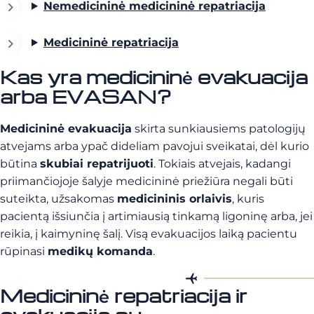
Nemedicininė medicininė repatriacija
Medicininė repatriacija
Kas yra medicininė evakuacija
arba EVASAN?
Medicininė evakuacija
skirta sunkiausiems patologijų
atvejams arba ypač dideliam pavojui sveikatai, dėl kurio
būtina
skubiai repatrijuoti
. Tokiais atvejais, kadangi
priimančiojoje šalyje medicininė priežiūra negali būti
suteikta, užsakomas
medicininis orlaivis
, kuris
pacientą išsiunčia į artimiausią tinkamą ligoninę arba, jei
reikia, į kaimyninę šalį. Visą evakuacijos laiką pacientu
rūpinasi
medikų komanda
.
Medicininė repatriacija ir