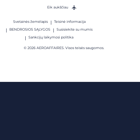
Eik aukščiau
Svetainės žemėlapis
Teisinė informacija
BENDROSIOS SĄLYGOS
Susisiekite su mumis
Sankcijų laikymosi politika
© 2026 AEROAFFAIRES. Visos teisės saugomos.