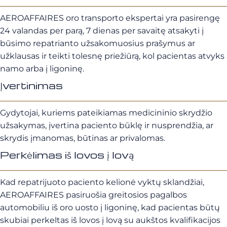
AEROAFFAIRES oro transporto ekspertai yra pasirengę
24 valandas per parą, 7 dienas per savaitę atsakyti į
būsimo repatrianto užsakomuosius prašymus ar
užklausas ir teikti tolesnę priežiūrą, kol pacientas atvyks
namo arba į ligoninę.
Įvertinimas
Gydytojai, kuriems pateikiamas medicininio skrydžio
užsakymas, įvertina paciento būklę ir nusprendžia, ar
skrydis įmanomas, būtinas ar privalomas.
Perkėlimas iš lovos į lovą
Kad repatrijuoto paciento kelionė vyktų sklandžiai,
AEROAFFAIRES pasiruošia greitosios pagalbos
automobiliu iš oro uosto į ligoninę, kad pacientas būtų
skubiai perkeltas iš lovos į lovą su aukštos kvalifikacijos