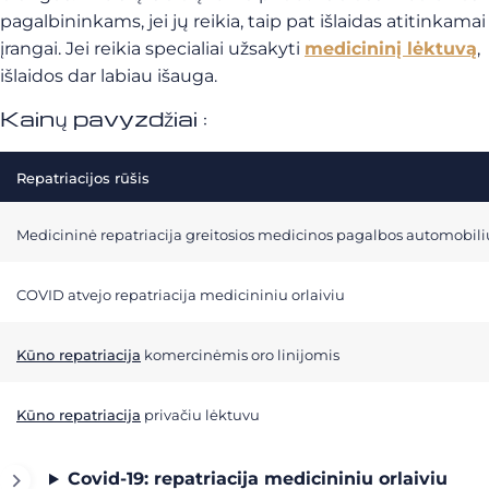
pagalbininkams, jei jų reikia, taip pat išlaidas atitinkamai
įrangai. Jei reikia specialiai užsakyti
medicininį lėktuvą
,
išlaidos dar labiau išauga.
Kainų pavyzdžiai :
Repatriacijos rūšis
Medicininė repatriacija greitosios medicinos pagalbos automobili
COVID atvejo repatriacija medicininiu orlaiviu
Kūno repatriacija
komercinėmis oro linijomis
Kūno repatriacija
privačiu lėktuvu
Covid-19: repatriacija medicininiu orlaiviu