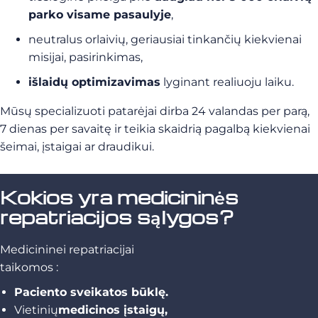
parko visame pasaulyje
,
neutralus orlaivių, geriausiai tinkančių kiekvienai
misijai, pasirinkimas,
išlaidų optimizavimas
lyginant realiuoju laiku.
Mūsų specializuoti patarėjai dirba 24 valandas per parą,
7 dienas per savaitę ir teikia skaidrią pagalbą kiekvienai
šeimai, įstaigai ar draudikui.
Kokios yra medicininės
repatriacijos sąlygos?
Medicininei repatriacijai
taikomos :
Paciento sveikatos būklę.
Vietinių
medicinos įstaigų,