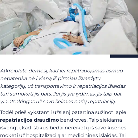
Atkreipkite dėmesį, kad jei repatrijuojamas asmuo
nepatenka nė į vieną iš pirmiau išvardytų
kategorijų, už transportavimo ir repatriacijos išlaidas
turi sumokėti jis pats. Jei jis yra lydimas, jis taip pat
yra atsakingas už savo šeimos narių repatriaciją.
Todėl prieš vykstant į užsienį patartina sužinoti apie
repatriacijos draudimo
bendroves. Taip siekiama
išvengti, kad ištikus bėdai nereikėtų iš savo kišenės
mokėti už hospitalizaciją ar medicinines išlaidas. Tai