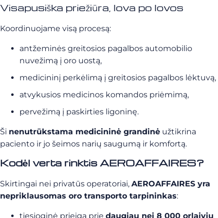
Visapusiška priežiūra, lova po lovos
Koordinuojame visą procesą:
antžeminės greitosios pagalbos automobilio
nuvežimą į oro uostą,
medicininį perkėlimą į greitosios pagalbos lėktuvą,
atvykusios medicinos komandos priėmimą,
pervežimą į paskirties ligoninę.
Ši
nenutrūkstama medicininė grandinė
užtikrina
paciento ir jo šeimos narių saugumą ir komfortą.
Kodėl verta rinktis AEROAFFAIRES?
Skirtingai nei privatūs operatoriai,
AEROAFFAIRES yra
nepriklausomas oro transporto tarpininkas
:
tiesioginė prieiga prie
daugiau nei 8 000 orlaivių