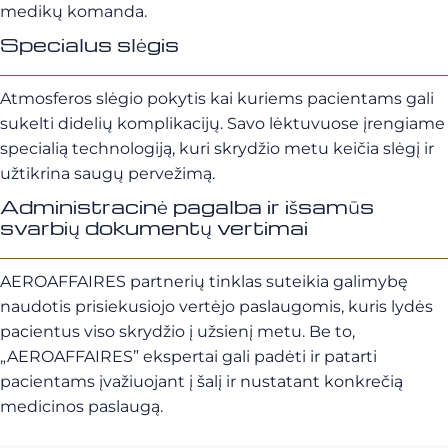
medikų komanda.
Specialus slėgis
Atmosferos slėgio pokytis kai kuriems pacientams gali
sukelti didelių komplikacijų. Savo lėktuvuose įrengiame
specialią technologiją, kuri skrydžio metu keičia slėgį ir
užtikrina saugų pervežimą.
Administracinė pagalba ir išsamūs
svarbių dokumentų vertimai
AEROAFFAIRES partnerių tinklas suteikia galimybę
naudotis prisiekusiojo vertėjo paslaugomis, kuris lydės
pacientus viso skrydžio į užsienį metu. Be to,
„AEROAFFAIRES” ekspertai gali padėti ir patarti
pacientams įvažiuojant į šalį ir nustatant konkrečią
medicinos paslaugą.