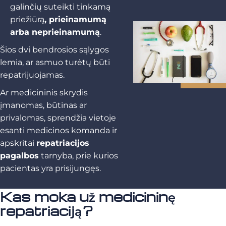
galinčių suteikti tinkamą
priežiūrą
, prieinamumą
arba neprieinamumą
.
Šios dvi bendrosios sąlygos
lemia, ar asmuo turėtų būti
repatrijuojamas.
Ar medicininis skrydis
įmanomas, būtinas ar
privalomas, sprendžia vietoje
esanti medicinos komanda ir
apskritai
repatriacijos
pagalbos
tarnyba, prie kurios
pacientas yra prisijungęs.
Kas moka už medicininę
repatriaciją?