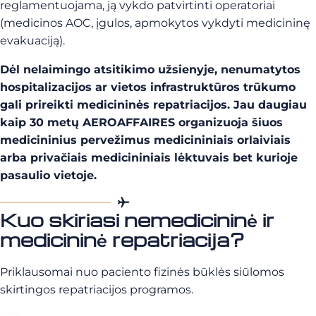
reglamentuojama, ją vykdo patvirtinti operatoriai
(medicinos AOC, įgulos, apmokytos vykdyti medicininę
evakuaciją).
Dėl nelaimingo atsitikimo užsienyje, nenumatytos
hospitalizacijos ar vietos infrastruktūros trūkumo
gali prireikti medicininės repatriacijos. Jau daugiau
kaip 30 metų AEROAFFAIRES organizuoja šiuos
medicininius pervežimus medicininiais orlaiviais
arba privačiais medicininiais lėktuvais bet kurioje
pasaulio vietoje.
Kuo skiriasi nemedicininė ir
medicininė repatriacija?
Priklausomai nuo paciento fizinės būklės siūlomos
skirtingos repatriacijos programos.