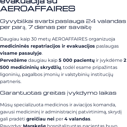
evakuacija su
AEROAFFAIRES
Gyvybiškai svarbi paslauga 24 valandas
per parą, 7 dienas per savaitę
Daugiau kaip 30 metų AEROAFFAIRES organizuoja
medicininės repatriacijos ir evakuacijos
paslaugas
visame pasaulyje
.
Pervežėme
daugiau kaip
5 000 pacientų
ir įvykdėme
2
500 medicininių skrydžių
, todėl esame pripažintas
ligoninių, pagalbos įmonių ir valstybinių institucijų
partneris.
Garantuotas greitas įvykdymo laikas
Mūsų specializuota medicinos ir aviacijos komanda,
gavusi medicininį ir administracinį patvirtinimą, skrydį
gali pradėti
greičiau nei
per
4 valandas
.
Pavyzdys:
Marakeše
hospitalizuotas pacientas buvo