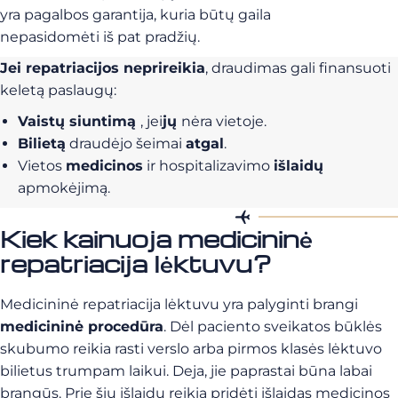
yra pagalbos garantija, kuria būtų gaila
nepasidomėti iš pat pradžių.
Jei repatriacijos neprireikia
, draudimas gali finansuoti
keletą paslaugų:
Vaistų siuntimą
, jei
jų
nėra vietoje.
Bilietą
draudėjo šeimai
atgal
.
Vietos
medicinos
ir hospitalizavimo
išlaidų
apmokėjimą.
Kiek kainuoja medicininė
repatriacija lėktuvu?
Medicininė repatriacija lėktuvu yra palyginti brangi
medicininė procedūra
. Dėl paciento sveikatos būklės
skubumo reikia rasti verslo arba pirmos klasės lėktuvo
bilietus trumpam laikui. Deja, jie paprastai būna labai
brangūs. Prie šių išlaidų reikia pridėti išlaidas medicinos