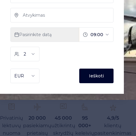
Privatinių
20 000
45 000
95
4,9/5
lėktuvų
pasiekiamų
užtikrintų
000+
klientų
nuoma
prietaisų
skrydžių
keleivių
pasitenkinimas