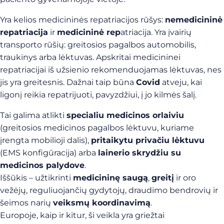
Yra kelios medicininės repatriacijos rūšys:
nemedicininė
repatriacija
ir
medicininė rep
atriacija. Yra įvairių
transporto rūšių: greitosios pagalbos automobilis,
traukinys arba lėktuvas. Apskritai medicininei
repatriacijai iš užsienio rekomenduojamas lėktuvas, nes
jis yra greitesnis. Dažnai taip būna
Covid
atveju, kai
ligonį reikia repatrijuoti, pavyzdžiui, į jo kilmės šalį.
Tai galima atlikti
specialiu medicinos orlaiviu
(greitosios medicinos pagalbos lėktuvu, kuriame
įrengta mobilioji dalis),
pritaikytu privačiu lėktuvu
(EMS konfigūracija) arba
lainerio skrydžiu su
medicinos palydove
.
Iššūkis – užtikrinti
medicininę saugą
,
greitį
ir oro
vežėjų, reguliuojančių gydytojų, draudimo bendrovių ir
šeimos narių
veiksmų koordinavimą
.
Europoje, kaip ir kitur, ši veikla yra griežtai