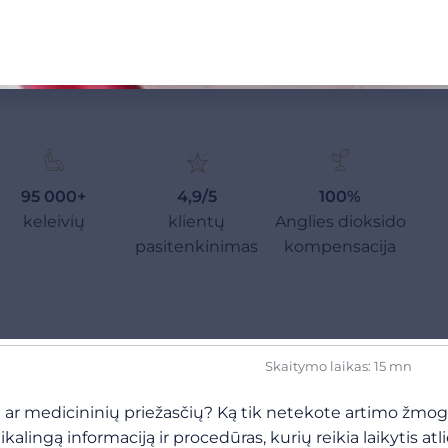
95 000+
4,9/5
100%
keleivių
klientų
Anglies dioksido
pasitenkinimas
kompensacija
Skaitymo laikas: 15 mn
ar medicininių priežasčių? Ką tik netekote artimo žmogaus
alingą informaciją ir procedūras, kurių reikia laikytis atli