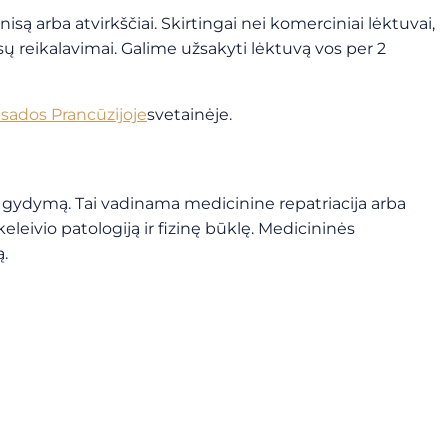
ą arba atvirkščiai. Skirtingai nei komerciniai lėktuvai,
ūsų reikalavimai. Galime užsakyti lėktuvą vos per 2
sados Prancūzijoje
svetainėje
.
ną gydymą. Tai vadinama medicinine repatriacija arba
eleivio patologiją ir fizinę būklę. Medicininės
ą.