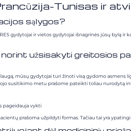
rancūzija-Tunisas ir atvir
acijos sąlygos?
gydytojai ir vietos gydytojai išnagrinės jūsų bylą ir ka
ti norint užsisakyti greitosios
ugą, mūsų gydytojai turi žinoti visą gydomo asmens ligos i
rmojo susitikimo metu prašome pateikti toliau nurodytą in
as pageidauja vykti
cientų prašoma užpildyti formas. Tačiau tai yra ypatingi 
trijuojant dėl medicininių priež