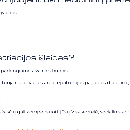
įvairios:
riacijos išlaidas?
i padengiamos įvairiais būdais.
rantuoja repatriacijos arba repatriacijos pagalbos draudimą
.
iežasčių gali kompensuoti: jūsų Visa kortelė, socialinis ar