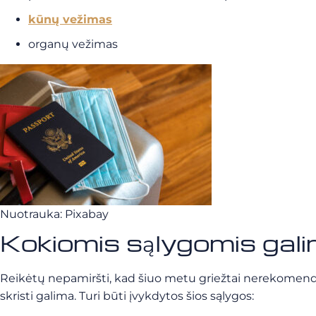
kūnų vežimas
organų vežimas
Nuotrauka: Pixabay
Kokiomis sąlygomis galima
Reikėtų nepamiršti, kad šiuo metu griežtai nerekomenduo
skristi galima. Turi būti įvykdytos šios sąlygos: