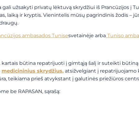
 užsakyti privatų lėktuvą skrydžiui iš Prancūzijos į Tunis
, laiką ir kryptis. Vienintelis mūsų pagrindinis žodis – j
 draugų.
ancūzijos ambasados Tunise
svetainėje
arba
Tuniso amba
rtais būtina repatrijuoti į gimtąją šalį ir suteikti būti
o
medicininius skrydžius,
atsižvelgiant į repatrijuojamo k
ūra, teikiama prieš atvykstant į galutinės priežiūros centr
ūlome be RAPASAN, sąrašą: