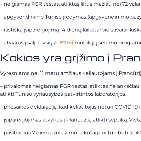
– neigiamas PGR testas, atliktas likus mažiau nei 72 vala
– apgyvendinimo Tunise įrodymas (apgyvendinimo pažyma
– raštišką įsipareigojimą 14 dienų laikotarpiu savarankišk
– atvykus į šalį atsisiųsti
E7mi
mobiliąją sekimo programėl
Kokios yra grįžimo į Pran
Vyresniems nei 11 metų amžiaus keliautojams į Prancūziją įv
– privalomas neigiamas PGR testas, atliktas ne anksčiau ka
atlikti Tuniso vyriausybės patvirtintos laboratorijos.
– priesaikos deklaraciją, kad keliautojas neturi COVID 19 
– įsipareigojimas atvykus į Prancūziją atlikti septiką. Vieta
– pasibaigus 7 dienų izoliavimo laikotarpiui turi būti atl