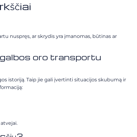
kščiai
rtu nuspręs, ar skrydis yra įmanomas, būtinas ar
 pagalbos oro transportu
storiją. Taip jie gali įvertinti situacijos skubumą ir
formaciją:
atvejai.
asčių?