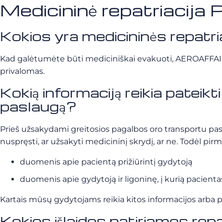
Medicininė repatriacija P
Kokios yra medicininės repatri
Kad galėtumėte būti mediciniškai evakuoti, AEROAFFAIRES 
privalomas.
Kokią informaciją reikia pateik
paslaugą?
Prieš užsakydami greitosios pagalbos oro transportu pasla
nuspręsti, ar užsakyti medicininį skrydį, ar ne. Todėl pi
duomenis apie pacientą prižiūrintį gydytoją
duomenis apie gydytoją ir ligoninę, į kurią pacient
Kartais mūsų gydytojams reikia kitos informacijos arba pa
Kokios išlaidos patiriamos repa