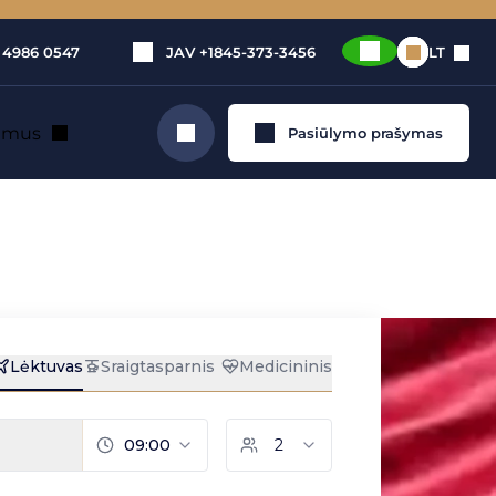
 4986 0547
JAV
+1845-373-3456
LT
e mus
Pasiūlymo prašymas
Ieškoti
nos ir