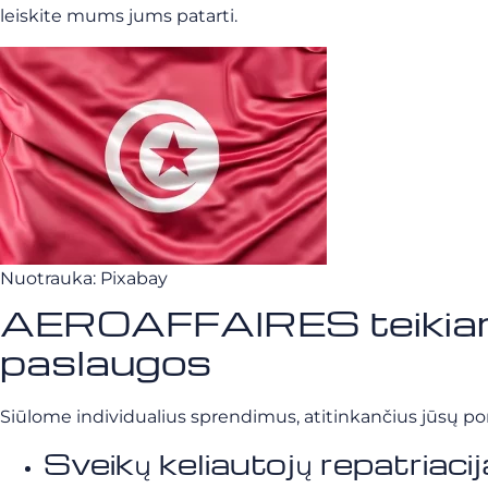
leiskite mums jums patarti.
Nuotrauka: Pixabay
AEROAFFAIRES teikiamos 
paslaugos
Siūlome individualius sprendimus, atitinkančius jūsų por
Sveikų keliautojų repatriacij