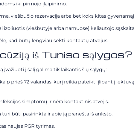
ndoms iki pirmojo įlaipinimo.
, viešbučio rezervacija arba bet koks kitas gyvenamąją
ai izoliuotis (viešbutyje arba namuose) keliautojo sąskaita
ę, kad būtų lengviau sekti kontaktų atvejus.
cūziją iš Tuniso sąlygos?
ažiuoti į šalį galima tik laikantis šių sąlygų:
ip prieš 72 valandas, kurį reikia pateikti įlipant į lėktuv
infekcijos simptomų ir nėra kontaktinis atvejis.
 turi būti pasirinkta ir apie ją pranešta iš anksto.
iktas naujas PGR tyrimas.