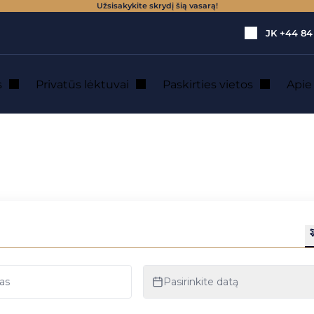
Užsisakykite skrydį šią vasarą!
JK
+44 84
s
Privatūs lėktuvai
Paskirties vietos
Api
s, kainos ir individualūs sprendimai
są: procedūros, kai
dimai