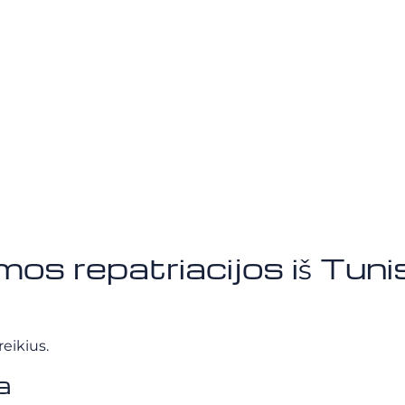
repatriacijos iš Tuniso
eikius.
a