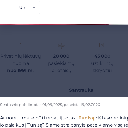
Privatinių lėktuvų
20 000
45 000
nuoma
pasiekiamų
užtikrintų
nuo 1991 m.
prietaisų
skrydžių
Santrauka
Straipsnis publikuotas
01/09/2025
, pakeista
19/02/2026
Ar norėtumėte būti repatrijuotas į
Tunisą
dėl asmeninių 
jo palaikus į Tunisą? Šiame straipsnyje pateikiame visą reik