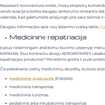
Nepaisant koronaviruso krizės, mūsų ekspertų komanda gali
verslo aviacija suteikia daugiau lankstumo renkantis datas
valandas, kad galėtumėte prisijungti prie savo šeimos ir
Daugiau informacijos apie vizų išdavimo tvarką rasite
Pr
Medicininė repatriacija
Įvykus nelaimingam atsitikimui buvimo užsienyje metu, ka
RAPASAN. Šiuo konkrečiu atveju AEROAFFAIRES užsak
repatriacijos privalumai? Pervežimo greitis ir puiki prieži
Čia pateikiame įvairių medicininių skrydžių, kuriuos si
medicininę evakuaciją
(EVASAN)
medicininis transportas
medicininis turizmas
pediatrinis arba inkubatorinis transportas