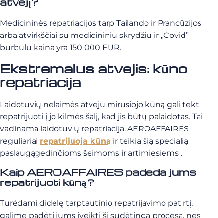
atvejį?
Medicininės repatriacijos tarp Tailando ir Prancūzijos
arba atvirkščiai su medicininiu skrydžiu ir „Covid”
burbulu kaina yra 150 000 EUR.
Ekstremalus atvejis: kūno
repatriacija
Laidotuvių nelaimės atveju mirusiojo kūną gali tekti
repatrijuoti į jo kilmės šalį, kad jis būtų palaidotas. Tai
vadinama laidotuvių repatriacija. AEROAFFAIRES
reguliariai
repatrijuoja kūną
ir teikia šią specialią
paslaugą
gedinčioms šeimoms ir artimiesiems
.
Kaip AEROAFFAIRES padeda jums
repatrijuoti kūną?
Turėdami didelę tarptautinio repatrijavimo patirtį,
galime padėti jums įveikti šį sudėtingą procesą, nes