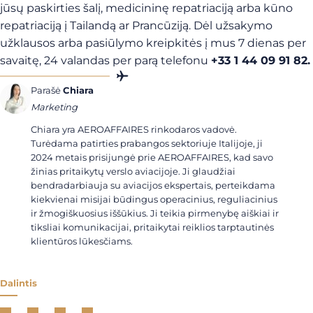
jūsų paskirties šalį, medicininę repatriaciją arba kūno
repatriaciją į Tailandą ar Prancūziją. Dėl užsakymo
užklausos arba pasiūlymo kreipkitės į mus 7 dienas per
savaitę, 24 valandas per parą telefonu
+33 1 44 09 91 82
.
Parašė
Chiara
Marketing
Chiara yra AEROAFFAIRES rinkodaros vadovė.
Turėdama patirties prabangos sektoriuje Italijoje, ji
2024 metais prisijungė prie AEROAFFAIRES, kad savo
žinias pritaikytų verslo aviacijoje. Ji glaudžiai
bendradarbiauja su aviacijos ekspertais, perteikdama
kiekvienai misijai būdingus operacinius, reguliacinius
ir žmogiškuosius iššūkius. Ji teikia pirmenybę aiškiai ir
tiksliai komunikacijai, pritaikytai reiklios tarptautinės
klientūros lūkesčiams.
Dalintis