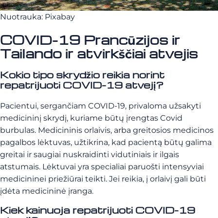
Nuotrauka: Pixabay
COVID-19 Prancūzijos ir
Tailando ir atvirkščiai atvejis
Kokio tipo skrydžio reikia norint
repatrijuoti COVID-19 atvejį?
Pacientui, sergančiam COVID-19, privaloma užsakyti
medicininį skrydį, kuriame būtų įrengtas Covid
burbulas. Medicininis orlaivis, arba greitosios medicinos
pagalbos lėktuvas, užtikrina, kad pacientą būtų galima
greitai ir saugiai nuskraidinti vidutiniais ir ilgais
atstumais. Lėktuvai yra specialiai paruošti intensyviai
medicininei priežiūrai teikti. Jei reikia, į orlaivį gali būti
įdėta medicininė įranga.
Kiek kainuoja repatrijuoti COVID-19