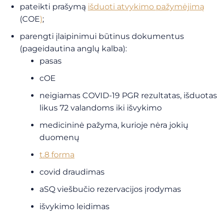
pateikti prašymą
išduoti atvykimo pažymėjimą
(COE
)
;
parengti įlaipinimui būtinus dokumentus
(pageidautina anglų kalba):
pasas
cOE
neigiamas COVID-19 PGR rezultatas, išduotas
likus 72 valandoms iki išvykimo
medicininė pažyma, kurioje nėra jokių
duomenų
t.8 forma
covid draudimas
aSQ viešbučio rezervacijos įrodymas
išvykimo leidimas