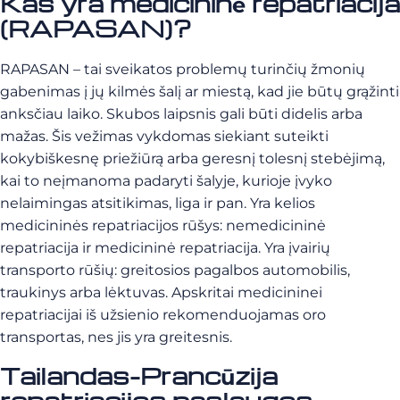
Kas yra medicininė repatriacija
(RAPASAN)?
RAPASAN – tai sveikatos problemų turinčių žmonių
gabenimas į jų kilmės šalį ar miestą, kad jie būtų grąžinti
anksčiau laiko. Skubos laipsnis gali būti didelis arba
mažas. Šis vežimas vykdomas siekiant suteikti
kokybiškesnę priežiūrą arba geresnį tolesnį stebėjimą,
kai to neįmanoma padaryti šalyje, kurioje įvyko
nelaimingas atsitikimas, liga ir pan. Yra kelios
medicininės repatriacijos rūšys: nemedicininė
repatriacija ir medicininė repatriacija. Yra įvairių
transporto rūšių: greitosios pagalbos automobilis,
traukinys arba lėktuvas. Apskritai medicininei
repatriacijai iš užsienio rekomenduojamas oro
transportas, nes jis yra greitesnis.
Tailandas-Prancūzija