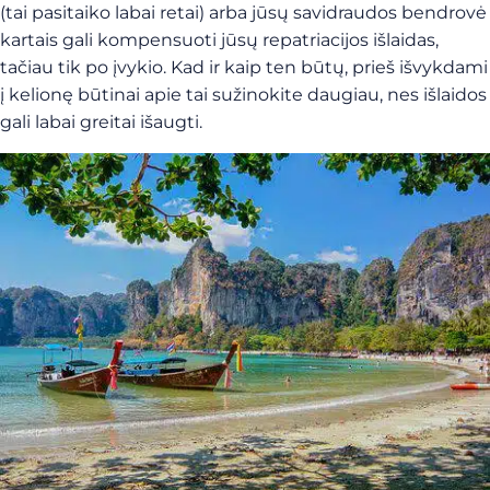
(tai pasitaiko labai retai) arba jūsų savidraudos bendrovė
kartais gali kompensuoti jūsų repatriacijos išlaidas,
tačiau tik po įvykio. Kad ir kaip ten būtų, prieš išvykdami
į kelionę būtinai apie tai sužinokite daugiau, nes išlaidos
gali labai greitai išaugti.