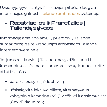
Užsienyje gyvenantys Prancūzijos piliečiai daugiau
informacijos gali rasti
Tailando ambasados
svetainėje
.
Repatriacijos iš Prancūzijos į
Tailandą sąlygos
Informaciją apie ribojamųjų priemonių Tailande
sumažinimą rasite Prancūzijos ambasados Tailande
interneto svetainėje.
Jei jums reikia vykti į Tailandą, pavyzdžiui, grįžti į
komandiruotę, čia pateikiamas veiksmų, kuriuos turite
atlikti, sąrašas:
pateikti prašymą išduoti vizą ;
užsisakykite lėktuvo bilietą, alternatyvaus
valstybinio karantino (ASQ) viešbutį ir apsidrauskite
„Covid” draudimu;