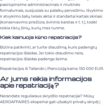
pasirūpinsime administraciniais ir muitinės
formalumais, susijusiais su palaikų pervežimu. Išvykimo
ir atvykimo šalių teisės aktai ir standartai kartais skiriasi
(konservavimo priežiūra, švininis karstas ir t. t.), todėl
reikia tikrų žinių, kurių mes turime.
Kiek kainuoja kūno repatriacija?
Būtina patikrinti, ar turite draudimą, kuris padengtų
repatriacijos išlaidas. Jei tokio draudimo nėra,
repatriacijos išlaidas padengs šeima.
Repatriacijos iš Tailando į Prancūziją kaina: 150 000 EUR.
Ar jums reikia informacijos
apie repatriaciją?
Nerandate reguliaraus skrydžio repatriacijai? Mūsų
AEROAFFAIRES ekspertai gali užsakyti privatų skrydį į