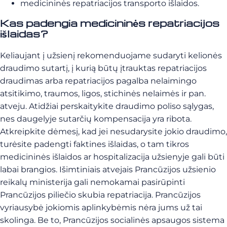
medicininės repatriacijos transporto išlaidos.
Kas padengia medicininės repatriacijos
išlaidas?
Keliaujant į užsienį rekomenduojame sudaryti kelionės
draudimo sutartį, į kurią būtų įtrauktas repatriacijos
draudimas arba repatriacijos pagalba nelaimingo
atsitikimo, traumos, ligos, stichinės nelaimės ir pan.
atveju. Atidžiai perskaitykite draudimo poliso sąlygas,
nes daugelyje sutarčių kompensacija yra ribota.
Atkreipkite dėmesį, kad jei nesudarysite jokio draudimo,
turėsite padengti faktines išlaidas, o tam tikros
medicininės išlaidos ar hospitalizacija užsienyje gali būti
labai brangios. Išimtiniais atvejais Prancūzijos užsienio
reikalų ministerija gali nemokamai pasirūpinti
Prancūzijos piliečio skubia repatriacija. Prancūzijos
vyriausybė jokiomis aplinkybėmis nėra jums už tai
skolinga. Be to, Prancūzijos socialinės apsaugos sistema