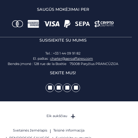
SAUGŪS MOKĖJIMAI PER
SUSISIEKITE SU MUMIS
Tel. : +33 1 44 09 91 82
El. paštas :
charter@aeroaffaires.com
Bendra įmonė : 128 rue de la Boétie 75008 Paryžius PRANCŪZIJA
SEKITE MUS!
Eik aukščiau
Svetainės žemėlapis
Teisinė informacija
BENDROSIOS SĄLYGOS
Susisiekite su mumis