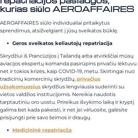
repatriacijos paslaugos,
kurias siūlo AEROAFFAIRES
AEROAFFAIRES siūlo individualiai pritaikytus
sprendimus, atsižvelgiant į jūsų sveikatos būklę.
Geros sveikatos keliautojų repatriacija
Skrydžiui iš Prancūzijos į Tailandą arba atvirkščiai mūsų
aviacijos ekspertų komanda pasirūpins privačiu lėktuvu
net ir tokios krizės, kaip COVID-19, metu. Skirtingai nuo
tradicinių komercinių skrydžių,
privačius
užsakomuosius
skrydžius lengviausia suderinti su
vietos valdžios institucijomis. Nereikia naudotis
tarptautiniu oro uostu. Prireikus išvykimo laiką ir kryptį
galima bet kada pakeisti, ir net jei vėluosite, galėsite
prisijungti prie savo šeimos ir draugų.
Medicininė repatriacija