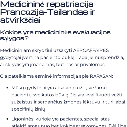
Medicininė repatriacija
Prancūzija-Tailandas ir
atvirkščiai
Kokios yra medicininės evakuacijos
sąlygos?
Medicininiam skrydžiui užsakyti AEROAFFAIRES
gydytojai įvertina paciento būklę. Tada jie nusprendžia,
ar skrydis yra įmanomas, būtinas ar privalomas.
Čia pateikiama esminė informacija apie RAPASAN:
Mūsų gydytojai yra atsakingi už jų vežamų
pacientų sveikatos būklę. Jie yra kvalifikuoti vežti
sužeistus ir sergančius žmones lėktuvu ir turi labai
specifinių žinių.
Ligoninės, kurioje yra pacientas, specialistas
atleidžiamas nuo bet kokios atsakomybės. Dėl šios