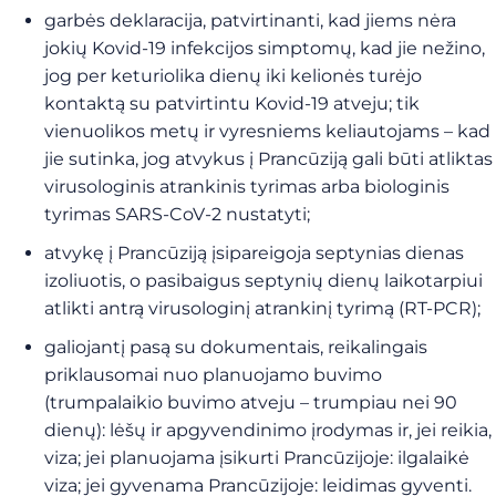
garbės deklaracija, patvirtinanti, kad jiems nėra
jokių Kovid-19 infekcijos simptomų, kad jie nežino,
jog per keturiolika dienų iki kelionės turėjo
kontaktą su patvirtintu Kovid-19 atveju; tik
vienuolikos metų ir vyresniems keliautojams – kad
jie sutinka, jog atvykus į Prancūziją gali būti atliktas
virusologinis atrankinis tyrimas arba biologinis
tyrimas SARS-CoV-2 nustatyti;
atvykę į Prancūziją įsipareigoja septynias dienas
izoliuotis, o pasibaigus septynių dienų laikotarpiui
atlikti antrą virusologinį atrankinį tyrimą (RT-PCR);
galiojantį pasą su dokumentais, reikalingais
priklausomai nuo planuojamo buvimo
(trumpalaikio buvimo atveju – trumpiau nei 90
dienų): lėšų ir apgyvendinimo įrodymas ir, jei reikia,
viza; jei planuojama įsikurti Prancūzijoje: ilgalaikė
viza; jei gyvenama Prancūzijoje: leidimas gyventi.