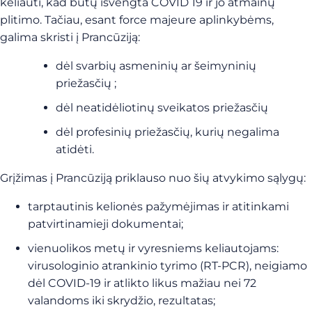
keliauti, kad būtų išvengta COVID 19 ir jo atmainų
plitimo. Tačiau, esant force majeure aplinkybėms,
galima skristi į Prancūziją:
dėl svarbių asmeninių ar šeimyninių
priežasčių ;
dėl neatidėliotinų sveikatos priežasčių
dėl profesinių priežasčių, kurių negalima
atidėti.
Grįžimas į Prancūziją priklauso nuo šių atvykimo sąlygų:
tarptautinis kelionės pažymėjimas ir atitinkami
patvirtinamieji dokumentai;
vienuolikos metų ir vyresniems keliautojams:
virusologinio atrankinio tyrimo (RT-PCR), neigiamo
dėl COVID-19 ir atlikto likus mažiau nei 72
valandoms iki skrydžio, rezultatas;