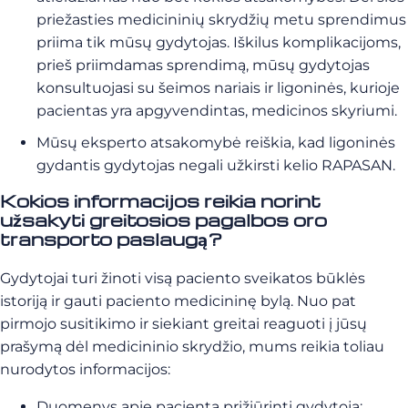
priežasties medicininių skrydžių metu sprendimus
priima tik mūsų gydytojas. Iškilus komplikacijoms,
prieš priimdamas sprendimą, mūsų gydytojas
konsultuojasi su šeimos nariais ir ligoninės, kurioje
pacientas yra apgyvendintas, medicinos skyriumi.
Mūsų eksperto atsakomybė reiškia, kad ligoninės
gydantis gydytojas negali užkirsti kelio RAPASAN.
Kokios informacijos reikia norint
užsakyti greitosios pagalbos oro
transporto paslaugą?
Gydytojai turi žinoti visą paciento sveikatos būklės
istoriją ir gauti paciento medicininę bylą. Nuo pat
pirmojo susitikimo ir siekiant greitai reaguoti į jūsų
prašymą dėl medicininio skrydžio, mums reikia toliau
nurodytos informacijos:
Duomenys apie pacientą prižiūrintį gydytoją;