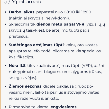
Ypatumai :
Darbo laikas
: paprastai nuo 08:00 iki 18:00
(naktiniai skrydžiai nevykdomi).
Skraidoma tik
dienos metu pagal VFR
(vizualiųjų
skrydžių taisykles), be artėjimo tūpti pagal
prietaisus.
Sudėtingas artėjimas tūpti
: kalnų oro uostas,
apsuptas reljefo, todėl pilotams reikia specialios
kvalifikacijos.
Nėra ILS
: tik vizualinis artėjimas tūpti (VFR), dažni
nukrypimai esant blogoms oro sąlygoms (rūkas,
sniegas, vėjas).
Žiemos sezonas
: didelė paklausa gruodžio-
vasario mėn., laiko tarpsnius ir stovėjimo vietas
reikia rezervuoti iš anksto.
Pirmenybė teikiama
lengviesiems