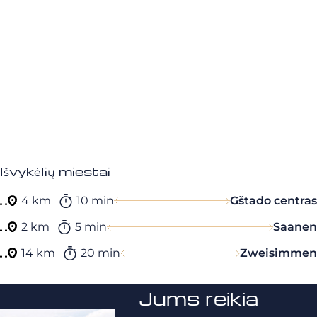
Išvykėlių miestai
4 km
10 min
Gštado centras
2 km
5 min
Saanen
14 km
20 min
Zweisimmen
Jums reikia