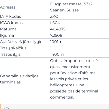
Flugplatzstrasse, 3792
Adresas
Saanen, Suisse
IATA kodas
ZKC
ICAO kodas
LSGK
Platuma
46.4875
Ilguma
7.2508
Aukštis virš jūros lygio
1001m
Trasų skaičius
1
Trasos ilgis
1400m
Oui : l’aéroport est utilisé
quasi exclusivement
pour l’aviation d’affaires,
Generalinis aviacijos
les vols privés et les
terminalas
hélicoptères. Il ne
possède pas de terminal
commercial.