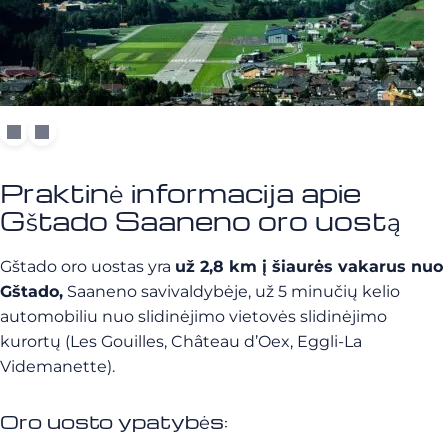
Praktinė informacija apie
Gštado Saaneno oro uostą
Gštado oro uostas yra
už 2,8 km į šiaurės vakarus nuo
Gštado,
Saaneno savivaldybėje, už 5 minučių kelio
automobiliu nuo slidinėjimo vietovės slidinėjimo
kurortų (Les Gouilles, Château d’Oex, Eggli-La
Videmanette).
Oro uosto ypatybės: