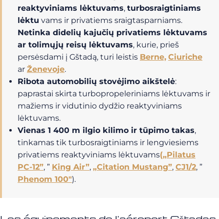
reaktyviniams lėktuvams
,
turbosraigtiniams
lėktu
vams ir privatiems sraigtasparniams.
Netinka didelių kajučių privatiems lėktuvams
ar tolimųjų reisų lėktuvams
, kurie, prieš
persėsdami į Gštadą, turi leistis
Berne,
Ciuriche
ar
Ženevoje
.
Ribota automobilių stovėjimo aikštelė
:
paprastai skirta turbopropeleriniams lėktuvams ir
mažiems ir vidutinio dydžio reaktyviniams
lėktuvams.
Vienas 1 400 m ilgio kilimo ir tūpimo takas
,
tinkamas tik turbosraigtiniams ir lengviesiems
privatiems reaktyviniams lėktuvams
(„Pilatus
PC-12”
, ”
King Air”
,
„Citation Mustang”
,
CJ1/2
, ”
Phenom 100″
).
Les équipements de l'aéroport Gštadas