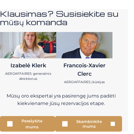
Klausimas? Susisiekite su
mūsų komanda
Izabelė Klerk
Francois-Xavier
Clerc
AEROAFFAIRES generalinis
direktorius
AEROAFFAIRES įkūrėjas
Mūsų oro ekspertai yra pasirengę jums padėti
kiekviename jūsų rezervacijos etape.
Parašykite
Skambinkite
mums
mums