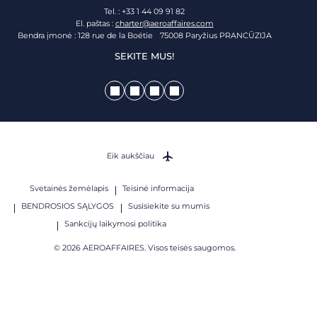
Tel. : +33 1 44 09 91 82
El. paštas :
charter@aeroaffaires.com
Bendra įmonė : 128 rue de la Boétie 75008 Paryžius PRANCŪZIJA
SEKITE MUS!
Eik aukščiau
Svetainės žemėlapis
Teisinė informacija
BENDROSIOS SĄLYGOS
Susisiekite su mumis
Sankcijų laikymosi politika
© 2026 AEROAFFAIRES. Visos teisės saugomos.