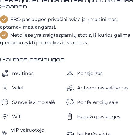
Saanen
FBO paslaugos privačiai aviacijai (maitinimas,
aptarnavimas, angaras).
Netoliese yra sraigtasparnių stotis, iš kurios galima
greitai nuvykti į namelius ir kurortus.
Galimos paslaugos
muitinės
Konsjeržas
Valet
Antžeminis valdymas
Sandėliavimo salė
Konferencijų salė
Wifi
Bagažo paslaugos
VIP vairuotojo
Kelionės vieta