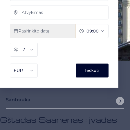
Santrauka
Gštadas Saanenas : įvadas