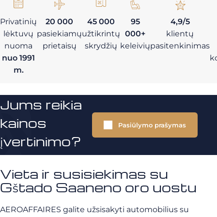
Privatinių
20 000
45 000
95
4,9/5
lėktuvų
pasiekiamų
užtikrintų
000+
klientų
nuoma
prietaisų
skrydžių
keleivių
pasitenkinimas
nuo 1991
k
m.
Jums reikia
kainos
Pasiūlymo prašymas
įvertinimo?
Vieta ir susisiekimas su
Gštado Saaneno oro uostu
AEROAFFAIRES galite užsisakyti automobilius su