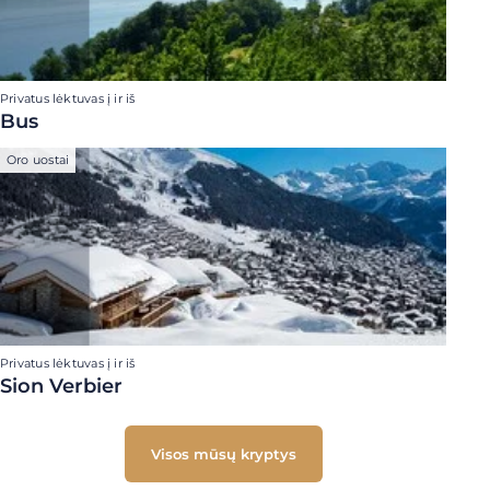
Privatus lėktuvas į ir iš
Bus
Oro uostai
Privatus lėktuvas į ir iš
Sion Verbier
Visos mūsų kryptys