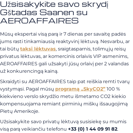
Užsisakykite savo skrydį
Gštadas Saanen su
AEROAFFAIRES
Mūsų ekspertai visą parą ir 7 dienas per savaitę padės
jums rasti tinkamiausią reaktyvinį lėktuvą. Nesvarbu, ar
tai būtų
taksi lėktuvas
, sraigtasparnis, tolimųjų reisų
privatus lėktuvas, ar komercinis orlaivis VIP asmenims,
AEROAFFAIRES gali užsakyti jūsų orlaivį per 2 valandas
už konkurencingą kainą.
Skraidyti su AEROAFFAIRES taip pat reiškia remti tvarų
vystymąsi. Pagal mūsų
programą „SkyCO2”
100 %
kiekvieno verslo skrydžio metu išmetamo CO2 kiekio
kompensuojama remiant pirminių miškų išsaugojimą
Pietų Amerikoje.
Užsisakykite savo privatų lėktuvą susisiekę su mumis
visą parą veikiančiu telefonu
+33 (0) 1 44 09 91 82
.