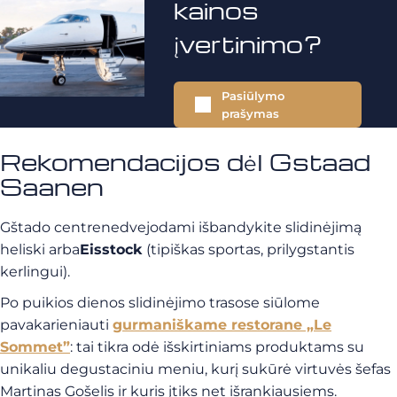
kainos
įvertinimo?
Pasiūlymo
prašymas
Rekomendacijos dėl Gstaad
Saanen
Gštado centre
nedvejodami išbandykite slidinėjimą
heliski
arba
Eisstock
(tipiškas sportas, prilygstantis
kerlingui)
.
Po puikios dienos slidinėjimo trasose siūlome
pavakarieniauti
gurmaniškame restorane „Le
Sommet”
: tai tikra odė išskirtiniams produktams su
unikaliu degustaciniu meniu, kurį sukūrė virtuvės šefas
Martinas Gošelis ir kuris įtiks net išrankiausiems.