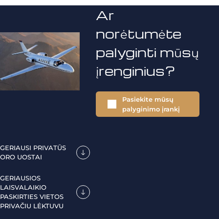
Ar
norėtumėte
palyginti mūsų
įrenginius?
Pasiekite mūsų
palyginimo įrankį
GERIAUSI PRIVATŪS
ORO UOSTAI
GERIAUSIOS
LAISVALAIKIO
PASKIRTIES VIETOS
PRIVAČIU LĖKTUVU