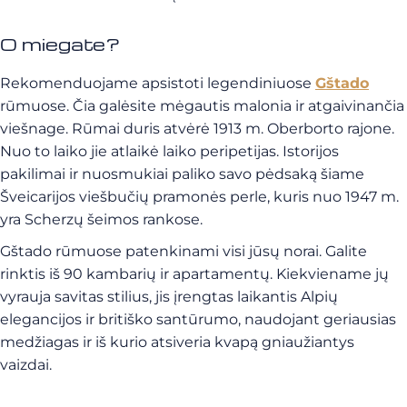
O miegate?
Rekomenduojame apsistoti legendiniuose
Gštado
rūmuose. Čia galėsite mėgautis malonia ir atgaivinančia
viešnage. Rūmai duris atvėrė 1913 m. Oberborto rajone.
Nuo to laiko jie atlaikė laiko peripetijas. Istorijos
pakilimai ir nuosmukiai paliko savo pėdsaką šiame
Šveicarijos viešbučių pramonės perle, kuris nuo 1947 m.
yra Scherzų šeimos rankose.
Gštado rūmuose patenkinami visi jūsų norai. Galite
rinktis iš 90 kambarių ir apartamentų. Kiekviename jų
vyrauja savitas stilius, jis įrengtas laikantis Alpių
elegancijos ir britiško santūrumo, naudojant geriausias
medžiagas ir iš kurio atsiveria kvapą gniaužiantys
vaizdai.