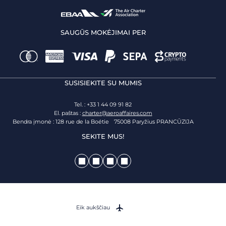
SAUGŪS MOKĖJIMAI PER
SUSISIEKITE SU MUMIS
Tel. : +33 1 44 09 91 82
El. paštas :
charter@aeroaffaires.com
Bendra įmonė : 128 rue de la Boétie 75008 Paryžius PRANCŪZIJA
SEKITE MUS!
Eik aukščiau