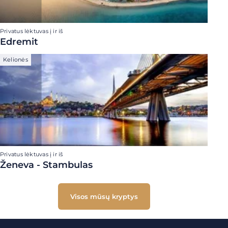
Privatus lėktuvas į ir iš
Edremit
Kelionės
Privatus lėktuvas į ir iš
Ženeva - Stambulas
Visos mūsų kryptys