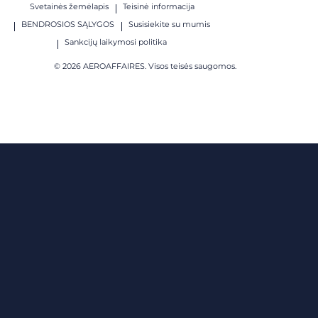
Svetainės žemėlapis
Teisinė informacija
BENDROSIOS SĄLYGOS
Susisiekite su mumis
Sankcijų laikymosi politika
© 2026 AEROAFFAIRES. Visos teisės saugomos.