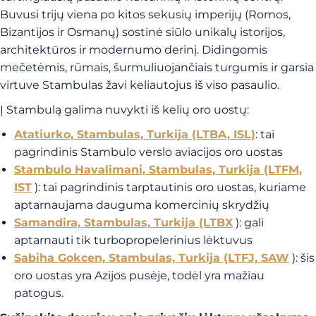
Buvusi trijų viena po kitos sekusių imperijų (Romos,
Bizantijos ir Osmanų) sostinė siūlo unikalų istorijos,
architektūros ir modernumo derinį. Didingomis
mečetėmis, rūmais, šurmuliuojančiais turgumis ir garsia
virtuve Stambulas žavi keliautojus iš viso pasaulio.
Į Stambulą galima nuvykti iš kelių oro uostų:
Atatiurko, Stambulas, Turkija (LTBA, ISL)
: tai
pagrindinis Stambulo verslo aviacijos oro uostas
Stambulo Havalimani, Stambulas, Turkija (LTFM,
IST
): tai pagrindinis tarptautinis oro uostas, kuriame
aptarnaujama dauguma komercinių skrydžių
Samandira, Stambulas, Turkija (LTBX
): gali
aptarnauti tik turbopropelerinius lėktuvus
Sabiha Gokcen, Stambulas, Turkija (LTFJ, SAW
): šis
oro uostas yra Azijos pusėje, todėl yra mažiau
patogus.