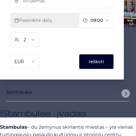
Santrauka
Stambulas : įvadas
Stambulas
– du žemynus skiriantis miestas – yra vienas
turtingiausių pasaulio kultūrinių ir istorinių centrų.