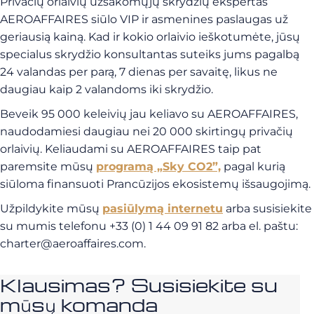
Privačių orlaivių užsakomųjų skrydžių ekspertas
AEROAFFAIRES siūlo VIP ir asmenines paslaugas už
geriausią kainą. Kad ir kokio orlaivio ieškotumėte, jūsų
specialus skrydžio konsultantas suteiks jums pagalbą
24 valandas per parą, 7 dienas per savaitę, likus ne
daugiau kaip 2 valandoms iki skrydžio.
Beveik 95 000 keleivių jau keliavo su AEROAFFAIRES,
naudodamiesi daugiau nei 20 000 skirtingų privačių
orlaivių. Keliaudami su AEROAFFAIRES taip pat
paremsite mūsų
programą „Sky CO2”,
pagal kurią
siūloma finansuoti Prancūzijos ekosistemų išsaugojimą.
Užpildykite mūsų
pasiūlymą internetu
arba susisiekite
su mumis telefonu +33 (0) 1 44 09 91 82 arba el. paštu:
charter@aeroaffaires.com
.
Klausimas? Susisiekite su
mūsų komanda