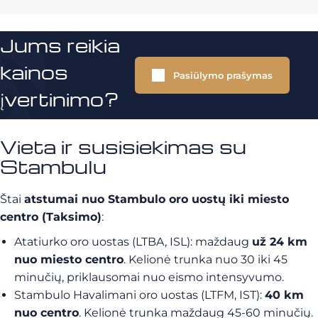
Jums reikia
kainos
Pasiūlymo prašymas
įvertinimo?
Vieta ir susisiekimas su
Stambulu
Štai
atstumai nuo Stambulo oro uostų iki miesto
centro (Taksimo)
:
Atatiurko oro uostas (LTBA, ISL): maždaug
už 24 km
nuo miesto centro
. Kelionė trunka nuo 30 iki 45
minučių, priklausomai nuo eismo intensyvumo.
Stambulo Havalimani oro uostas (LTFM, IST):
40 km
nuo centro
. Kelionė trunka maždaug 45-60 minučių.