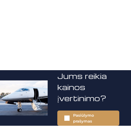
Jums reikia
kainos
įvertinimo?
Pasiūlymo
prašymas