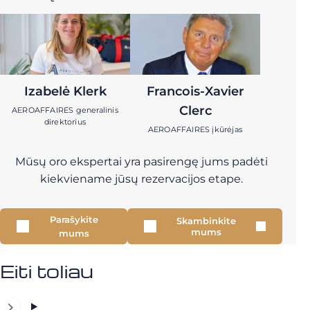
Izabelė Klerk
Francois-Xavier
Clerc
AEROAFFAIRES generalinis
direktorius
AEROAFFAIRES įkūrėjas
Mūsų oro ekspertai yra pasirengę jums padėti
kiekviename jūsų rezervacijos etape.
Parašykite
Skambinkite
mums
mums
Eiti toliau