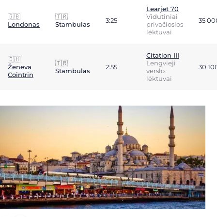
Learjet 70
🇬🇧
🇹🇷
Vidutiniai
3:25
35 0
Londonas
Stambulas
privačiosios
lėktuvai
Citation III
🇨🇭
🇹🇷
Lengvieji
Ženeva
2:55
30 10
Stambulas
verslo
Cointrin
lėktuvai