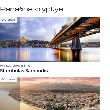
Panašios kryptys
Oro uostai
Privatus lėktuvas į ir iš
Stambulas Samandira
Oro uostai