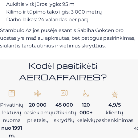
Aukštis virš jūros lygio: 95 m
Kilimo ir tūpimo tako ilgis: 3 000 metrų
Darbo laikas: 24 valandas per parą
Stambulo Azijos pusėje esantis Sabiha Gokcen oro
uostas yra mažiau apkrautas, bet patogus pasirinkimas,
siūlantis tarptautinius ir vietinius skrydžius.
Kodėl pasitikėti
AEROAFFAIRES?
Privatinių
20 000
45 000
120
4,9/5
lėktuvų
pasiekiamų
užtikrintų
000+
klientų
nuoma
prietaisų
skrydžių
keleivių
pasitenkinimas
nuo 1991
k
m.