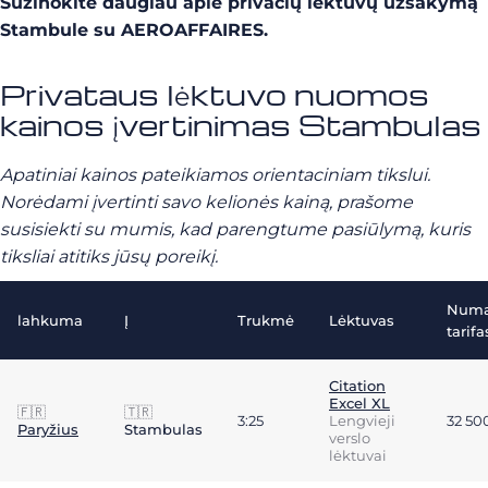
Sužinokite daugiau apie privačių lėktuvų užsakymą
Stambule su AEROAFFAIRES.
Privataus lėktuvo nuomos
kainos įvertinimas Stambulas
Apatiniai kainos pateikiamos orientaciniam tikslui.
Norėdami įvertinti savo kelionės kainą, prašome
susisiekti su mumis, kad parengtume pasiūlymą, kuris
tiksliai atitiks jūsų poreikį.
Numa
lahkuma
Į
Trukmė
Lėktuvas
tarifa
Citation
Excel XL
🇫🇷
🇹🇷
3:25
Lengvieji
32 50
Paryžius
Stambulas
verslo
lėktuvai