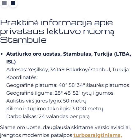
Praktinė informacija apie
privataus lėktuvo nuomą
Stambule
Atatiurko oro uostas, Stambulas, Turkija (LTBA,
ISL)
Adresas: Yeşilköy, 34149 Bakırköy/İstanbul, Turkija
Koordinatės:
Geografinė platuma: 40° 58′ 34″ šiaurės platumos
Geografinė ilguma: 28° 48′ 52″ rytų ilgumos
Aukštis virš jūros lygio: 50 metrų
Kilimo ir tūpimo tako ilgis: 3 000 metrų
Darbo laikas: 24 valandas per parą
Šiame oro uoste, daugiausia skirtame verslo aviacijai,
įrengtos modernios patalpos
turbosraigtiniams,