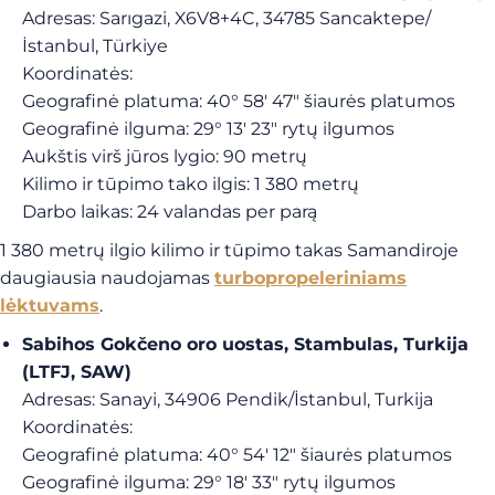
Adresas: Sarıgazi, X6V8+4C, 34785 Sancaktepe/
İstanbul, Türkiye
Koordinatės:
Geografinė platuma: 40° 58′ 47″ šiaurės platumos
Geografinė ilguma: 29° 13′ 23″ rytų ilgumos
Aukštis virš jūros lygio: 90 metrų
Kilimo ir tūpimo tako ilgis: 1 380 metrų
Darbo laikas: 24 valandas per parą
1 380 metrų ilgio kilimo ir tūpimo takas Samandiroje
daugiausia naudojamas
turbopropeleriniams
lėktuvams
.
Sabihos Gokčeno oro uostas, Stambulas, Turkija
(LTFJ, SAW)
Adresas: Sanayi, 34906 Pendik/İstanbul, Turkija
Koordinatės:
Geografinė platuma: 40° 54′ 12″ šiaurės platumos
Geografinė ilguma: 29° 18′ 33″ rytų ilgumos