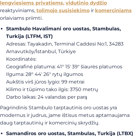
lengviesiems privatiems,
vidutinio dydžio
reaktyviniams,
tolimojo susisiekimo
ir
komerciniams
orlaiviams priimti.
Stambulo Havalimani oro uostas, Stambulas,
Turkija (LTFM, IST)
Adresas: Tayakadın, Terminal Caddesi No:1, 34283
Arnavutköy/İstanbul, Türkiye
Koordinatės:
Geografinė platuma: 41° 15′ 39″ šiaurės platumos
Ilguma: 28° 44′ 26″ rytų ilgumos
Aukštis virš jūros lygio: 99 metrai
Kilimo ir tūpimo tako ilgis: 3750 metrų
Darbo laikas: 24 valandas per parą
Pagrindinis Stambulo tarptautinis oro uostas yra
modernus ir judrus, jame ištisus metus aptarnaujama
daug tarptautinių ir komercinių skrydžių.
Samandiros oro uostas, Stambulas, Turkija (LTBX)