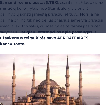
Samandiros oro uostas
(LTBX
), esantis maždaug už 45
minučių kelio į rytus nuo Stambulo, yra viena iš
galimybių skristi į miestą privačiu lėktuvu. Nors jame
galima priimti tik nedidelius orlaivius, jame yra privačiai
aviacijai skirtos salės, kuriose galėsite ramiai pasiruošti
skrydžiui.
Daugiau informacijos apie paslaugas ir
užsakymus teiraukitės savo AEROAFFAIRES
konsultanto.