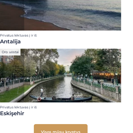
Privatus lėktuvas į ir iš
Antalija
Oro uostai
Privatus lėktuvas į ir iš
Eskişehir
Visos mūsų kryptys