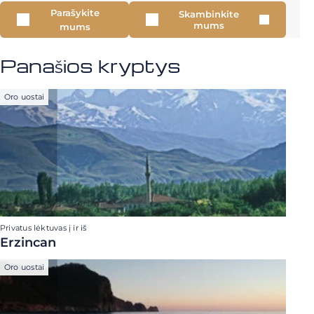
Parašykite
Skambinkite
mums
mums
Panašios kryptys
Oro uostai
Privatus lėktuvas į ir iš
Erzincan
Oro uostai