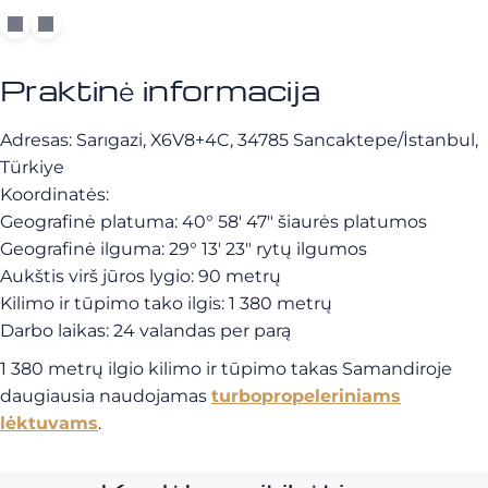
Praktinė informacija
Adresas: Sarıgazi, X6V8+4C, 34785 Sancaktepe/İstanbul,
Türkiye
Koordinatės:
Geografinė platuma: 40° 58′ 47″ šiaurės platumos
Geografinė ilguma: 29° 13′ 23″ rytų ilgumos
Aukštis virš jūros lygio: 90 metrų
Kilimo ir tūpimo tako ilgis: 1 380 metrų
Darbo laikas: 24 valandas per parą
1 380 metrų ilgio kilimo ir tūpimo takas Samandiroje
daugiausia naudojamas
turbopropeleriniams
lėktuvams
.