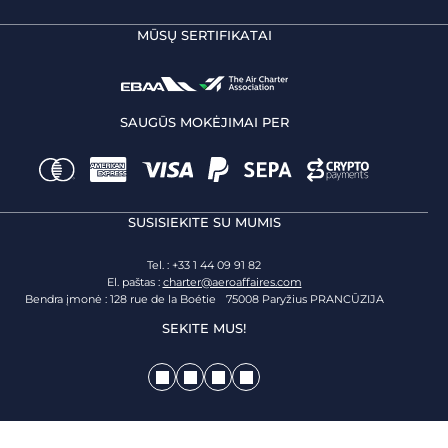
MŪSŲ SERTIFIKATAI
SAUGŪS MOKĖJIMAI PER
SUSISIEKITE SU MUMIS
Tel. : +33 1 44 09 91 82
El. paštas :
charter@aeroaffaires.com
Bendra įmonė : 128 rue de la Boétie 75008 Paryžius PRANCŪZIJA
SEKITE MUS!