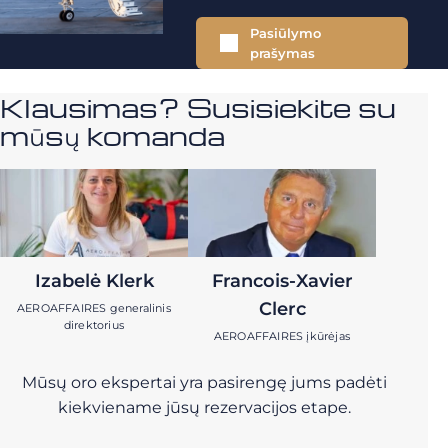
Pasiūlymo
prašymas
Klausimas? Susisiekite su
mūsų komanda
Izabelė Klerk
Francois-Xavier
Clerc
AEROAFFAIRES generalinis
direktorius
AEROAFFAIRES įkūrėjas
Mūsų oro ekspertai yra pasirengę jums padėti
kiekviename jūsų rezervacijos etape.