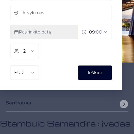
Santrauka
Stambulo Samandira : įvadas