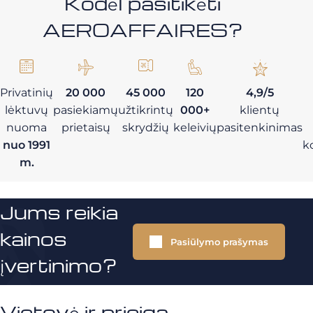
Kodėl pasitikėti
AEROAFFAIRES?
Privatinių
20 000
45 000
120
4,9/5
lėktuvų
pasiekiamų
užtikrintų
000+
klientų
nuoma
prietaisų
skrydžių
keleivių
pasitenkinimas
nuo 1991
k
m.
Jums reikia
kainos
Pasiūlymo prašymas
įvertinimo?
Vietovė ir prieiga