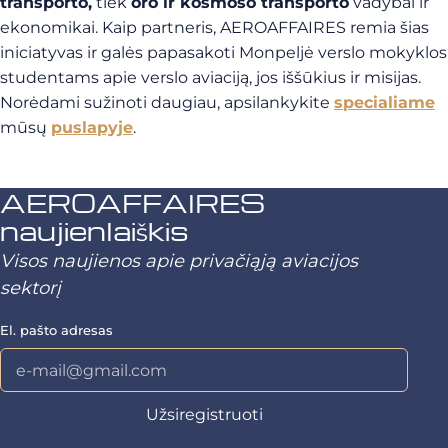
transporto,
tiek
oro ir kosmoso transporto
vadybai ir
ekonomikai. Kaip partneris, AEROAFFAIRES remia šias
iniciatyvas ir galės papasakoti Monpeljė verslo mokyklos
studentams apie verslo aviaciją, jos iššūkius ir misijas.
Norėdami sužinoti daugiau, apsilankykite
specialiame
mūsų
puslapyje
.
AEROAFFAIRES
naujienlaiškis
Visos naujienos apie privačiąją aviacijos
sektorį
El. pašto adresas