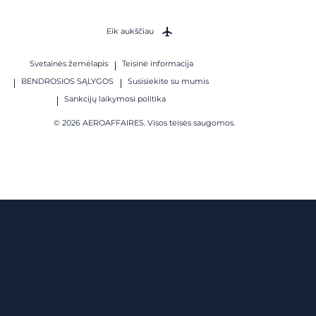
Eik aukščiau
Svetainės žemėlapis
Teisinė informacija
BENDROSIOS SĄLYGOS
Susisiekite su mumis
Sankcijų laikymosi politika
© 2026 AEROAFFAIRES. Visos teisės saugomos.