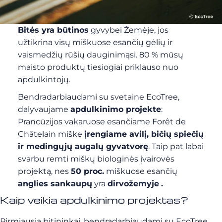
Bitės yra būtinos
gyvybei Žemėje, jos
užtikrina visų miškuose esančių gėlių ir
vaismedžių rūšių dauginimąsi. 80 % mūsų
maisto produktų tiesiogiai priklauso nuo
apdulkintojų.
Bendradarbiaudami su svetaine EcoTree,
dalyvaujame
apdulkinimo projekte
:
Prancūzijos vakaruose esančiame Forêt de
Châtelain miške
įrengiame avilį, bičių spiečių
ir medingųjų augalų gyvatvorę
. Taip pat labai
svarbu remti miškų biologinės įvairovės
projektą, nes
50 proc.
miškuose esančių
anglies sankaupų
yra
dirvožemyje
.
Kaip veikia apdulkinimo projektas?
Pirmiausia bitininkai, bendradarbiaudami su EcoTree,