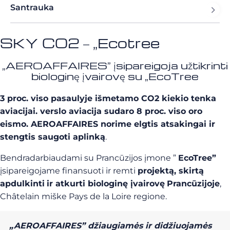
Santrauka
SKY CO2 – „Ecotree
„AEROAFFAIRES” įsipareigoja užtikrinti
biologinę įvairovę su „EcoTree
3 proc. viso pasaulyje išmetamo CO2 kiekio tenka
aviacijai. verslo aviacija sudaro 8 proc. viso oro
eismo. AEROAFFAIRES norime elgtis atsakingai ir
stengtis saugoti aplinką
.
Bendradarbiaudami su Prancūzijos įmone ”
EcoTree”
įsipareigojame finansuoti ir remti
projektą, skirtą
apdulkinti
ir atkurti biologinę įvairovę
Prancūzijoje
,
Châtelain miške Pays de la Loire regione.
„AEROAFFAIRES” džiaugiamės ir didžiuojamės