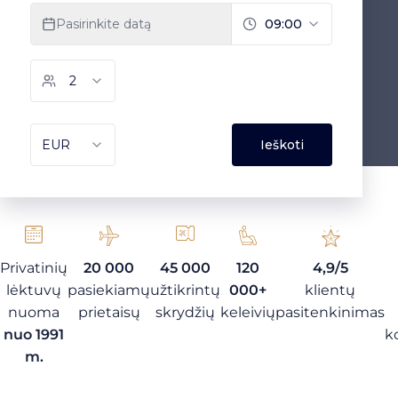
Privatinių
20 000
45 000
120
4,9/5
lėktuvų
pasiekiamų
užtikrintų
000+
klientų
nuoma
prietaisų
skrydžių
keleivių
pasitenkinimas
nuo 1991
k
m.