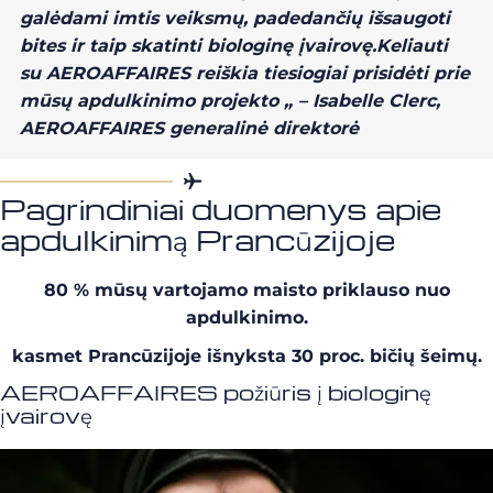
galėdami imtis veiksmų, padedančių išsaugoti
bites ir taip skatinti biologinę įvairovę.
Keliauti
su AEROAFFAIRES reiškia tiesiogiai prisidėti prie
mūsų apdulkinimo projekto
„
– Isabelle Clerc,
AEROAFFAIRES generalinė direktorė
Pagrindiniai duomenys apie
apdulkinimą Prancūzijoje
80 % mūsų vartojamo maisto priklauso nuo
apdulkinimo.
kasmet Prancūzijoje išnyksta 30 proc. bičių šeimų.
AEROAFFAIRES požiūris į biologinę
įvairovę