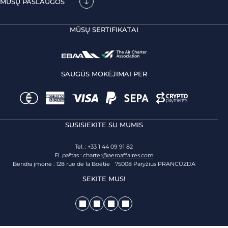
MŪSŲ PASLAUGOS
MŪSŲ SERTIFIKATAI
SAUGŪS MOKĖJIMAI PER
SUSISIEKITE SU MUMIS
Tel. : +33 1 44 09 91 82
El. paštas :
charter@aeroaffaires.com
Bendra įmonė : 128 rue de la Boétie 75008 Paryžius PRANCŪZIJA
SEKITE MUS!