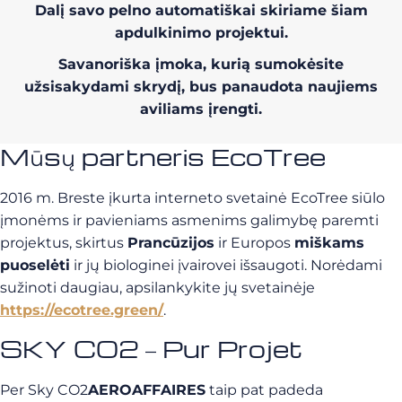
Dalį savo pelno automatiškai skiriame šiam
apdulkinimo projektui.
Savanoriška įmoka, kurią sumokėsite
užsisakydami skrydį, bus panaudota naujiems
aviliams įrengti.
Mūsų partneris EcoTree
2016 m. Breste įkurta interneto svetainė EcoTree siūlo
įmonėms ir pavieniams asmenims galimybę paremti
projektus, skirtus
Prancūzijos
ir Europos
miškams
puoselėti
ir jų biologinei įvairovei išsaugoti. Norėdami
sužinoti daugiau, apsilankykite jų svetainėje
https://ecotree.green/
.
SKY CO2 – Pur Projet
Per Sky CO2
AEROAFFAIRES
taip pat padeda