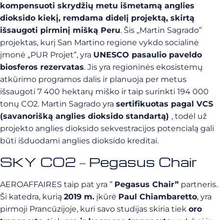
kompensuoti skrydžių metu išmetamą anglies
dioksido kiekį, remdama didelį projektą, skirtą
išsaugoti pirminį mišką Peru
. Šis „Martin Sagrado”
projektas, kurį San Martino regione vykdo socialinė
įmonė „PUR Projet”, yra
UNESCO pasaulio paveldo
biosferos rezervatas
. Jis yra regioninės ekosistemų
atkūrimo programos dalis ir planuoja per metus
išsaugoti 7 400 hektarų miško ir taip surinkti 194 000
tonų CO2. Martin Sagrado yra
sertifikuotas pagal VCS
(savanorišką anglies dioksido standartą)
, todėl už
projekto anglies dioksido sekvestracijos potencialą gali
būti išduodami anglies dioksido kreditai.
SKY CO2 – Pegasus Chair
AEROAFFAIRES taip pat yra ”
Pegasus Chair”
partneris.
Ši katedra, kurią
2019 m.
įkūrė
Paul Chiambaretto
, yra
pirmoji Prancūzijoje, kuri savo studijas skiria tiek
oro