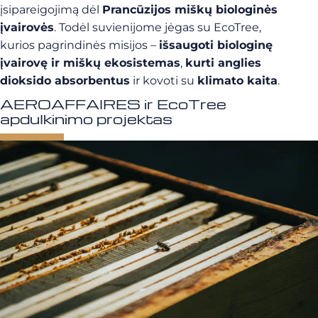
įsipareigojimą dėl
Prancūzijos miškų biologinės
įvairovės
. Todėl suvienijome jėgas su EcoTree,
kurios pagrindinės misijos –
išsaugoti biologinę
įvairovę ir miškų ekosistemas
,
kurti anglies
dioksido absorbentus
ir kovoti su
klimato kaita
.
AEROAFFAIRES ir EcoTree
apdulkinimo projektas