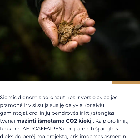
Šiomis dienomis aeronautikos ir verslo aviacijos
pramonė ir visi su ja susiję dalyviai (orlaivių
gamintojai, oro linijų bendrovės ir kt.) stengiasi
tvariai
mažinti išmetamo CO2 kiekį
. Kaip oro linijų
brokeris, AEROAFFAIRES nori paremti šį anglies
dioksido perėjimo projektą, prisiimdamas asmeninį