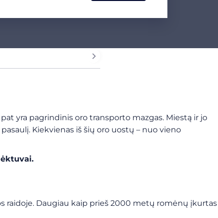
p pat yra pagrindinis oro transporto mazgas. Miestą ir jo
asaulį. Kiekvienas iš šių oro uostų – nuo vieno
lėktuvai.
cijos raidoje. Daugiau kaip prieš 2000 metų romėnų įkurtas