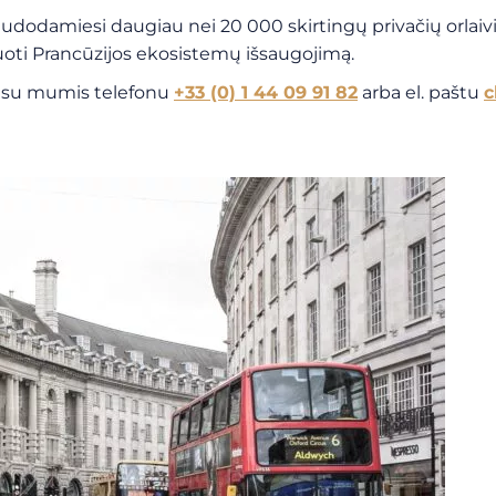
udodamiesi daugiau nei 20 000 skirtingų privačių orlai
uoti Prancūzijos ekosistemų išsaugojimą.
e su mumis telefonu
+33 (0) 1 44 09 91 82
arba el. paštu
c