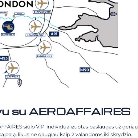
tuvu su AEROAFFAIRES
AIRES siūlo VIP, individualizuotas paslaugas už geriausi
ą parą, likus ne daugiau kaip 2 valandoms iki skrydžio.