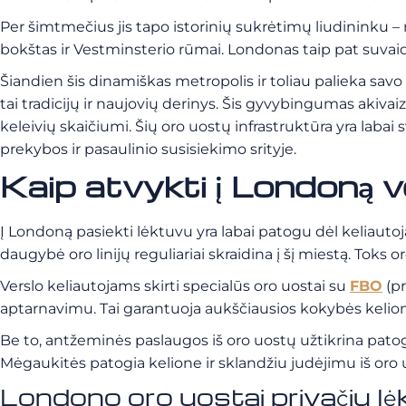
Per šimtmečius jis tapo istorinių sukrėtimų liudininku –
bokštas ir Vestminsterio rūmai. Londonas taip pat suva
Šiandien šis dinamiškas metropolis ir toliau palieka savo pė
tai tradicijų ir naujovių derinys. Šis gyvybingumas akivaiz
keleivių skaičiumi. Šių oro uostų infrastruktūra yra laba
prekybos ir pasaulinio susisiekimo srityje.
Kaip atvykti į Londoną v
Į Londoną pasiekti lėktuvu yra labai patogu dėl keliauto
daugybė oro linijų reguliariai skraidina į šį miestą. Toks 
Verslo keliautojams skirti specialūs oro uostai su
FBO
(pr
aptarnavimu. Tai garantuoja aukščiausios kokybės kelionių 
Be to, antžeminės paslaugos iš oro uostų užtikrina patog
Mėgaukitės patogia kelione ir sklandžiu judėjimu iš oro uo
Londono oro uostai privačiu l