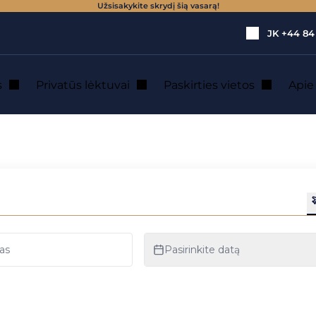
Užsisakykite skrydį šią vasarą!
JK
+44 84
s
Privatūs lėktuvai
Paskirties vietos
Api
u lėktuvu nuoma