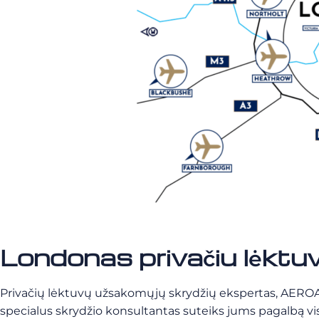
Londonas privačiu lėk
Privačių lėktuvų užsakomųjų skrydžių ekspertas, AEROAFF
specialus skrydžio konsultantas suteiks jums pagalbą vis