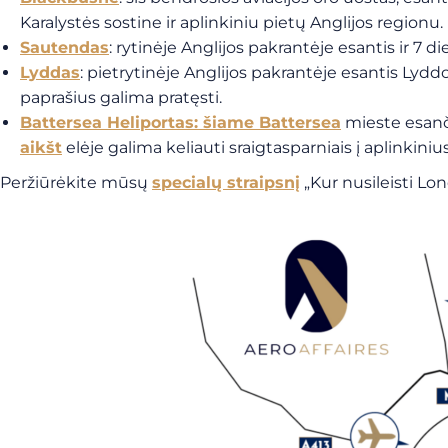
Karalystės sostine ir aplinkiniu pietų Anglijos regionu.
Sautendas
: rytinėje Anglijos pakrantėje esantis ir 7 d
Lyddas
: pietrytinėje Anglijos pakrantėje esantis Lyddo 
paprašius galima pratęsti.
Battersea Heliportas: šiame Battersea
mieste esanči
aikšt
elėje galima keliauti sraigtasparniais į aplinkinius 
Peržiūrėkite mūsų
specialų straipsnį
„Kur nusileisti Lon