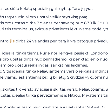
tas siūlo keletą specialių galimybių. Tarp jų yra :
s tarptautiniai oro uostai, veikiantys visą parą.
s oro uostas dirba 7 dienas per savaitę nuo 8.30 iki 18.00 
turi tris terminalus, skirtus privatiems lėktuvams, todėl y
entro,
jis
dirba 24 valandas per parą ir yra patogus privači
al., idealiai tinka tiems, kurie nori lengvai pasiekti London
oro uostas dirba nuo pirmadienio iki penktadienio nuo 8 ik
niam oro uostui reikalingas išankstinis leidimas.
itis idealiai tinka keliaujantiems verslo reikalais ir dirba
eleiviams, ieškantiems pigių bilietų. Skrydžiai vykdomi nuo
skirtas tik verslo aviacijai ir skirtas verslo keliautojams.
ro uostas idealiai tinka pervežimams iš Hitrou. Privatiems
tis Anglijoje, Hampšyro grafystėje ir veikiantis 7-18 val. 