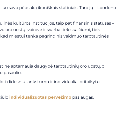
iko savo pėdsaką ikoniškais statiniais. Tarp jų – Londono
ulinės kultūros institucijos, taip pat finansinis statusas –
vo oro uostų įvairove ir svarba tiek skaičiumi, tiek
ija, kad miestui tenka pagrindinis vaidmuo tarptautinės
ostinę aptarnauja daugybė tarptautinių oro uostų, o
so pasaulio.
udoti didesniu lankstumu ir individualiai pritaikytu
iūlo
individualizuotas pervežimo
paslaugas.