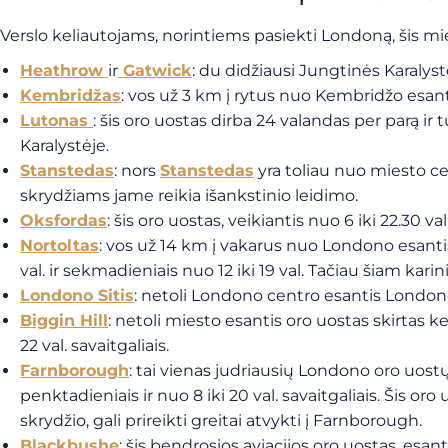
Verslo keliautojams, norintiems pasiekti Londoną, šis mies
Heathrow
ir
Gatwick
: du didžiausi Jungtinės Karalystė
Kembridžas
: vos už 3 km į rytus nuo Kembridžo esanti
Lutonas
: šis oro uostas dirba 24 valandas per parą ir 
Karalystėje.
Stanstedas
: nors
Stanstedas
yra toliau nuo miesto c
skrydžiams jame reikia išankstinio leidimo.
Oksfordas
: šis oro uostas, veikiantis nuo 6 iki 22.30 v
Nortoltas
: vos už 14 km į vakarus nuo Londono esantis 
val. ir sekmadieniais nuo 12 iki 19 val. Tačiau šiam kari
Londono Sitis
: netoli Londono centro esantis Londono S
Biggin Hill
: netoli miesto esantis oro uostas skirtas k
22 val. savaitgaliais.
Farnborough
: tai vienas judriausių Londono oro uostų, 
penktadieniais ir nuo 8 iki 20 val. savaitgaliais. Šis o
skrydžio, gali prireikti greitai atvykti į Farnborough.
Blackbushe
: šis bendrosios aviacijos oro uostas, esan