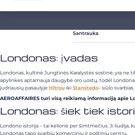
Santrauka
Londonas: įvadas
Londonas, kultinė Jungtinės Karalystės sostinė, yra ne tik 
apylinkes aptarnauja daugybė oro uostų, todėl Londonas y
judriausių pasaulyje
Hitrou
iki
Stanstedo
– siūlo svarbias
AEROAFFAIRES turi visą reikiamą informaciją apie Lond
Londonas: šiek tiek istor
Londono istorija – tai kelionė per šimtmečius. Ji liudija
Londonas tapo svarbiu komerciniu ir politiniu centru.