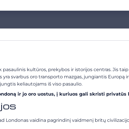
pasaulinis kultūros, prekybos ir istorijos centras. Jis tai
ra svarbus oro transporto mazgas, jungiantis Europą ir p
 jungtis keliautojams iš viso pasaulio.
oną ir jo oro uostus, į kuriuos gali skristi privatūs 
ijos
, kad Londonas vaidina pagrindinį vaidmenį britų civiliza