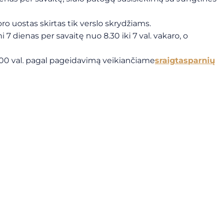
 oro uostas skirtas tik verslo skrydžiams.
i 7 dienas per savaitę nuo 8.30 iki 7 val. vakaro, o
23.00 val. pagal pageidavimą veikiančiame
sraigtasparnių