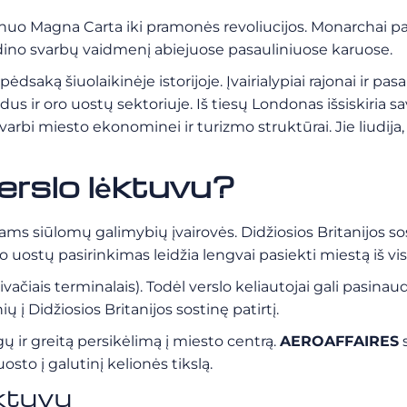
 nuo Magna Carta iki pramonės revoliucijos. Monarchai pal
idino svarbų vaidmenį abiejuose pasauliniuose karuose.
dsaką šiuolaikinėje istorijoje. Įvairialypiai rajonai ir pasa
dus ir oro uostų sektoriuje. Iš tiesų Londonas išsiskiria sa
i svarbi miesto ekonominei ir turizmo struktūrai. Jie liud
erslo lėktuvu?
jams siūlomų galimybių įvairovės. Didžiosios Britanijos s
oro uostų pasirinkimas leidžia lengvai pasiekti miestą iš vi
ivačiais terminalais). Todėl verslo keliautojai gali pasina
į Didžiosios Britanijos sostinę patirtį.
ų ir greitą persikėlimą į miesto centrą.
AEROAFFAIRES
s
sto į galutinį kelionės tikslą.
ėktuvu