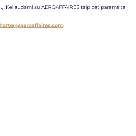
vių. Keliaudami su AEROAFFAIRES taip pat paremsite
harter@aeroaffaires.com
.