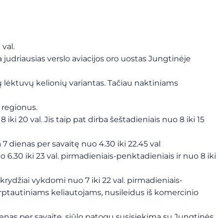
val.
ra judriausias verslo aviacijos oro uostas Jungtinėje
ų lėktuvų kelionių variantas. Tačiau naktiniams
o regionus.
i 20 val. Jis taip pat dirba šeštadieniais nuo 8 iki 15
 7 dienas per savaitę nuo 4.30 iki 22.45 val
 6.30 iki 23 val. pirmadieniais-penktadieniais ir nuo 8 iki
 Skrydžiai vykdomi nuo 7 iki 22 val. pirmadieniais-
 tarptautiniams keliautojams, nusileidus iš komercinio
7 dienas per savaitę, siūlo patogų susisiekimą su Jungtinės