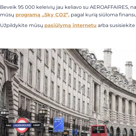
Beveik 95 000 keleivių jau keliavo su AEROAFFAIRES, na
mūsų
programą „Sky CO2”,
pagal kurią siūloma finans
Užpildykite mūsų
pasiūlymą internetu
arba susisiekit