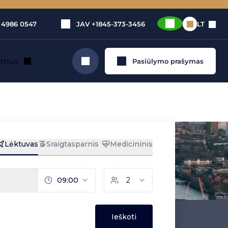
 4986 0547
JAV
+1845-373-3456
LT
e mus
Pasiūlymo prašymas
Ieškoti