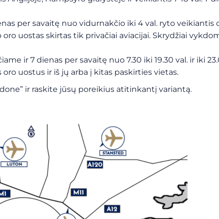
ienas per savaitę nuo vidurnakčio iki 4 val. ryto veikiantis
oro uostas skirtas tik privačiai aviacijai. Skrydžiai vykdom
ame ir 7 dienas per savaitę nuo 7.30 iki 19.30 val. ir iki 
oro uostus ir iš jų arba į kitas paskirties vietas.
done” ir raskite jūsų poreikius atitinkantį variantą.