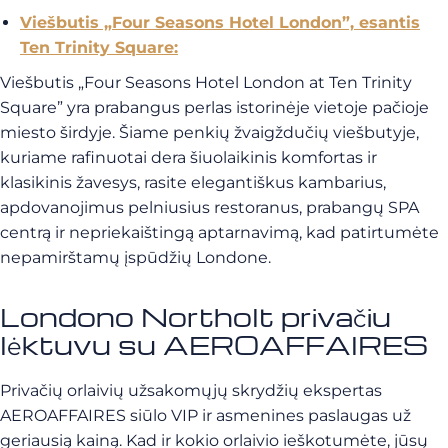
Viešbutis „Four Seasons Hotel London”, esantis
Ten Trinity Square:
Viešbutis „Four Seasons Hotel London at Ten Trinity
Square” yra prabangus perlas istorinėje vietoje pačioje
miesto širdyje. Šiame penkių žvaigždučių viešbutyje,
kuriame rafinuotai dera šiuolaikinis komfortas ir
klasikinis žavesys, rasite elegantiškus kambarius,
apdovanojimus pelniusius restoranus, prabangų SPA
centrą ir nepriekaištingą aptarnavimą, kad patirtumėte
nepamirštamų įspūdžių Londone.
Londono Northolt privačiu
lėktuvu su AEROAFFAIRES
Privačių orlaivių užsakomųjų skrydžių ekspertas
AEROAFFAIRES siūlo VIP ir asmenines paslaugas už
geriausią kainą. Kad ir kokio orlaivio ieškotumėte, jūsų