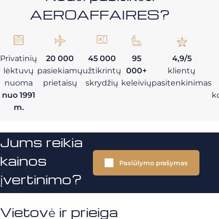
AEROAFFAIRES?
Privatinių
20 000
45 000
95
4,9/5
lėktuvų
pasiekiamų
užtikrintų
000+
klientų
nuoma
prietaisų
skrydžių
keleivių
pasitenkinimas
nuo 1991
k
m.
Jums reikia
kainos
Pasiūlymo prašymas
įvertinimo?
Vietovė ir prieiga