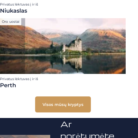
Privatus lėktuvas į ir iš
Niukaslas
Oro uostai
Privatus lėktuvas į ir iš
Perth
Visos mūsų kryptys
Ar
norėtumėte