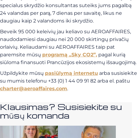
specialus skrydžio konsultantas suteiks jums pagalbą
24 valandas per parą, 7 dienas per savaitę, likus ne
daugiau kaip 2 valandoms iki skrydžio.
Beveik 95 000 keleivių jau keliavo su AEROAFFAIRES,
naudodamiesi daugiau nei 20 000 skirtingų privačių
orlaivių. Keliaudami su AEROAFFAIRES taip pat
paremsite mūsų
programą „Sky CO2”,
pagal kurią
siūloma finansuoti Prancūzijos ekosistemų išsaugojimą.
Užpildykite mūsų
pasiūlymą internetu
arba susisiekite
su mumis telefonu +33 (0) 1 44 09 91 82 arba el. paštu
charter@aeroaffaires.com
.
Klausimas? Susisiekite su
mūsų komanda