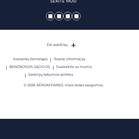
SEKITE MUS!
Eik aukščiau
Svetainės žemėlapis
Teisinė informacija
BENDROSIOS SĄLYGOS
Susisiekite su mumis
Sankcijų laikymosi politika
© 2026 AEROAFFAIRES. Visos teisės saugomos.