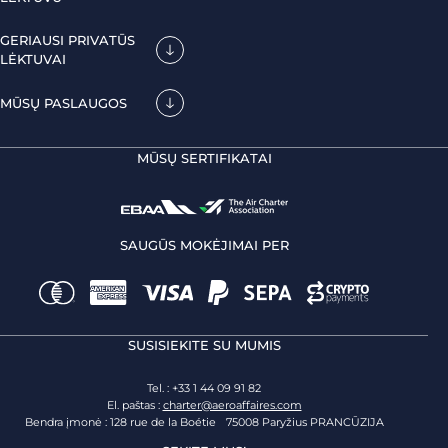
GERIAUSI PRIVATŪS
LĖKTUVAI
MŪSŲ PASLAUGOS
MŪSŲ SERTIFIKATAI
SAUGŪS MOKĖJIMAI PER
SUSISIEKITE SU MUMIS
Tel. : +33 1 44 09 91 82
El. paštas :
charter@aeroaffaires.com
Bendra įmonė : 128 rue de la Boétie 75008 Paryžius PRANCŪZIJA