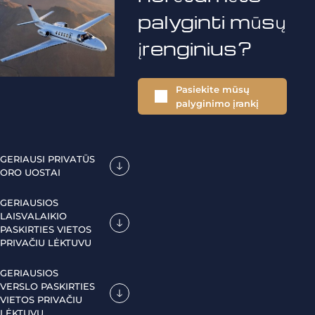
palyginti mūsų
įrenginius?
Pasiekite mūsų
palyginimo įrankį
GERIAUSI PRIVATŪS
ORO UOSTAI
GERIAUSIOS
LAISVALAIKIO
PASKIRTIES VIETOS
PRIVAČIU LĖKTUVU
GERIAUSIOS
VERSLO PASKIRTIES
VIETOS PRIVAČIU
LĖKTUVU