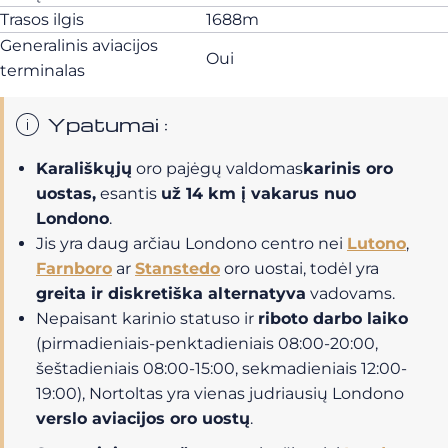
Trasos ilgis
1688m
Generalinis aviacijos
Oui
terminalas
Ypatumai :
Karališkųjų
oro pajėgų valdomas
karinis oro
uostas,
esantis
už 14 km į vakarus nuo
Londono
.
Jis yra daug arčiau Londono centro nei
Lutono
,
Farnboro
ar
Stanstedo
oro uostai, todėl yra
greita ir diskretiška alternatyva
vadovams.
Nepaisant karinio statuso ir
riboto darbo laiko
(pirmadieniais-penktadieniais 08:00-20:00,
šeštadieniais 08:00-15:00, sekmadieniais 12:00-
19:00), Nortoltas yra vienas judriausių Londono
verslo aviacijos oro uostų
.