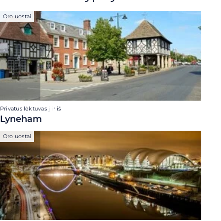
Oro uostai
Privatus lėktuvas į ir iš
Lyneham
Oro uostai