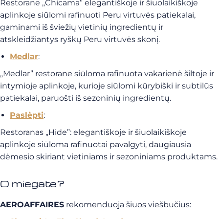
Restorane „Chicama” elegantiškoje ir šiuolaikiškoje
aplinkoje siūlomi rafinuoti Peru virtuvės patiekalai,
gaminami iš šviežių vietinių ingredientų ir
atskleidžiantys ryškų Peru virtuvės skonį.
Medlar
:
„Medlar” restorane siūloma rafinuota vakarienė šiltoje ir
intymioje aplinkoje, kurioje siūlomi kūrybiški ir subtilūs
patiekalai, paruošti iš sezoninių ingredientų.
Paslėpti
:
Restoranas „Hide”: elegantiškoje ir šiuolaikiškoje
aplinkoje siūloma rafinuotai pavalgyti, daugiausia
dėmesio skiriant vietiniams ir sezoniniams produktams.
O miegate?
AEROAFFAIRES
rekomenduoja šiuos viešbučius: