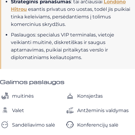
Strateginis pranašumas
: tai arčiausiai
Londono
Hitrou
esantis privatus oro uostas, todėl jis puikiai
tinka keleiviams, persėdantiems į tolimus
komercinius skrydžius.
Paslaugos: specialus VIP terminalas, vietoje
veikianti muitinė, diskretiškas ir saugus
aptarnavimas, puikiai pritaikytas verslo ir
diplomatiniams keliautojams.
Galimos paslaugos
muitinės
Konsjeržas
Valet
Antžeminis valdymas
Sandėliavimo salė
Konferencijų salė