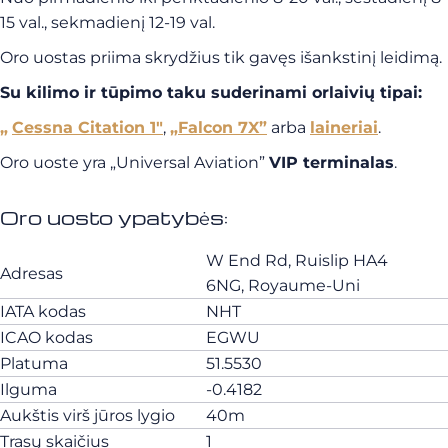
15 val., sekmadienį 12-19 val.
Oro uostas priima skrydžius tik gavęs išankstinį leidimą.
Su kilimo ir tūpimo taku suderinami orlaivių tipai:
„
Cessna Citation 1″
,
„Falcon 7X”
arba
laineriai
.
Oro uoste yra „Universal Aviation”
VIP terminalas
.
Oro uosto ypatybės:
W End Rd, Ruislip HA4
Adresas
6NG, Royaume-Uni
IATA kodas
NHT
ICAO kodas
EGWU
Platuma
51.5530
Ilguma
-0.4182
Aukštis virš jūros lygio
40m
Trasų skaičius
1