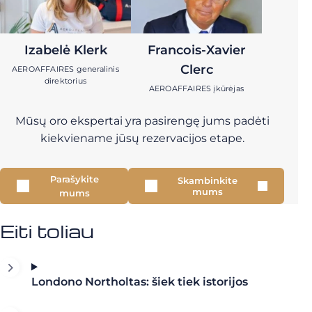
Izabelė Klerk
Francois-Xavier
Clerc
AEROAFFAIRES generalinis
direktorius
AEROAFFAIRES įkūrėjas
Mūsų oro ekspertai yra pasirengę jums padėti
kiekviename jūsų rezervacijos etape.
Parašykite
Skambinkite
mums
mums
Eiti toliau
Londono Northoltas: šiek tiek istorijos