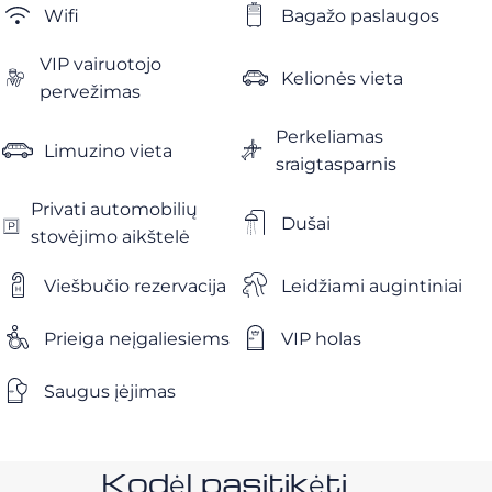
Wifi
Bagažo paslaugos
VIP vairuotojo
Kelionės vieta
pervežimas
Perkeliamas
Limuzino vieta
sraigtasparnis
Privati ​​automobilių
Dušai
stovėjimo aikštelė
Viešbučio rezervacija
Leidžiami augintiniai
Prieiga neįgaliesiems
VIP holas
Saugus įėjimas
Kodėl pasitikėti