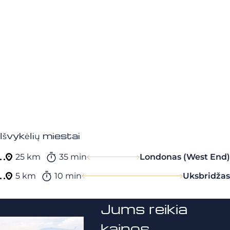
Išvykėlių miestai
25 km
35 min
Londonas (West End)
5 km
10 min
Uksbridžas
Jums reikia
kainos