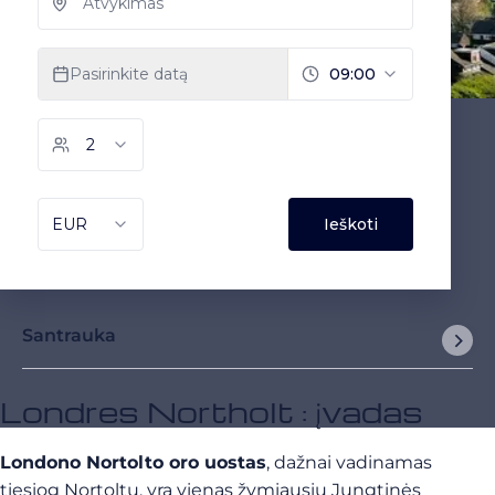
Santrauka
Londres Northolt : įvadas
Londono Nortolto oro uostas
, dažnai vadinamas
tiesiog Nortoltu, yra vienas žymiausių Jungtinės