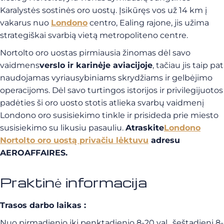
Karalystės sostinės oro uostų. Įsikūręs vos už 14 km į
vakarus nuo
Londono
centro, Ealing rajone, jis užima
strategiškai svarbią vietą metropoliteno centre.
Nortolto oro uostas pirmiausia žinomas dėl savo
vaidmens
verslo ir karinėje aviacijoje
, tačiau jis taip pat
naudojamas vyriausybiniams skrydžiams ir gelbėjimo
operacijoms. Dėl savo turtingos istorijos ir privilegijuotos
padėties ši oro uosto stotis atlieka svarbų vaidmenį
Londono oro susisiekimo tinkle ir prisideda prie miesto
susisiekimo su likusiu pasauliu.
Atraskite
Londono
Nortolto oro uostą privačiu lėktuvu
adresu
AEROAFFAIRES.
Praktinė informacija
Trasos darbo laikas :
Nuo pirmadienio iki penktadienio 8-20 val., šeštadienį 8-