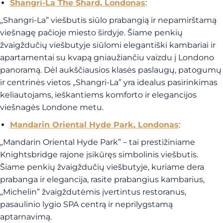
Shangri-La The Shard, Londonas
:
„Shangri-La” viešbutis siūlo prabangią ir nepamirštamą
viešnagę pačioje miesto širdyje. Šiame penkių
žvaigždučių viešbutyje siūlomi elegantiški kambariai ir
apartamentai su kvapą gniaužiančiu vaizdu į Londono
panoramą. Dėl aukščiausios klasės paslaugų, patogumų
ir centrinės vietos „Shangri-La” yra idealus pasirinkimas
keliautojams, ieškantiems komforto ir elegancijos
viešnagės Londone metu.
Mandarin Oriental Hyde Park, Londonas
:
„Mandarin Oriental Hyde Park” – tai prestižiniame
Knightsbridge rajone įsikūręs simbolinis viešbutis.
Šiame penkių žvaigždučių viešbutyje, kuriame dera
prabanga ir elegancija, rasite prabangius kambarius,
„Michelin” žvaigždutėmis įvertintus restoranus,
pasaulinio lygio SPA centrą ir neprilygstamą
aptarnavimą.