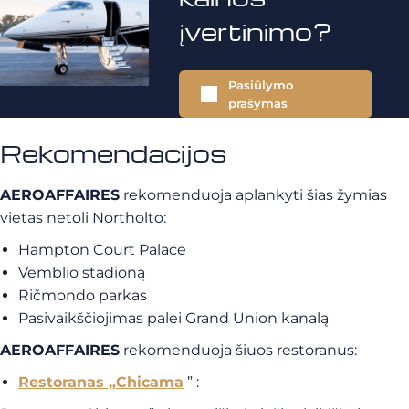
įvertinimo?
Pasiūlymo
prašymas
Rekomendacijos
AEROAFFAIRES
rekomenduoja aplankyti šias žymias
vietas netoli Northolto:
Hampton Court Palace
Vemblio stadioną
Ričmondo parkas
Pasivaikščiojimas palei Grand Union kanalą
AEROAFFAIRES
rekomenduoja šiuos restoranus:
Restoranas „Chicama
” :