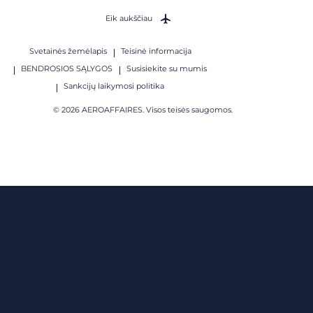
Eik aukščiau
Svetainės žemėlapis
Teisinė informacija
BENDROSIOS SĄLYGOS
Susisiekite su mumis
Sankcijų laikymosi politika
© 2026 AEROAFFAIRES. Visos teisės saugomos.