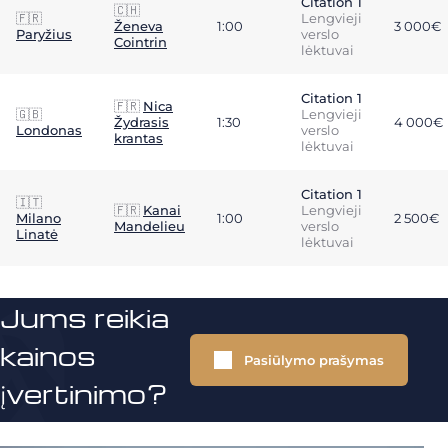
Citation 1
🇨🇭
🇫🇷
Lengvieji
Ženeva
1:00
3 000€
Paryžius
verslo
Cointrin
lėktuvai
Citation 1
🇫🇷
Nica
🇬🇧
Lengvieji
Žydrasis
1:30
4 000€
Londonas
verslo
krantas
lėktuvai
Citation 1
🇮🇹
🇫🇷
Kanai
Lengvieji
Milano
1:00
2 500€
Mandelieu
verslo
Linatė
lėktuvai
Jums reikia
kainos
Pasiūlymo prašymas
įvertinimo?