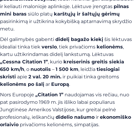
ir keliauti malonioje aplinkoje. Lėktuve įrengtas
pilnas
mini baras
siūlo platų
karštųjų ir šaltųjų gėrimų
pasirinkimą ir užtikrina kokybišką aptarnavimą skrydžio
metu.
Dėl galimybės gabenti
didelį bagažo kiekį
šis lėktuvas
idealiai tinka tiek
verslo
, tiek privačioms
kelionėms
,
kartu užtikrindamas didelį lankstumą. Lėktuvas
„Cessna Citation 1”
, kurio
kreiserinis greitis siekia
650 km/h
, o
nuotolis
–
1 500 km
, leidžia
tiesiogiai
skristi
apie
2 val. 20 min.
ir puikiai tinka greitoms
kelionėms po šalį
ar
Europą
.
Nors Europoje
„Citation 1”
naudojamas vis rečiau, nuo
pat pasirodymo 1969 m. jis išliko labai populiarus
Jungtinėse Amerikos Valstijose, kur greitai pelnė
profesionalų, ieškančių
didelio našumo
ir
ekonomiško
orlaivio
privačioms kelionėms, simpatijas.