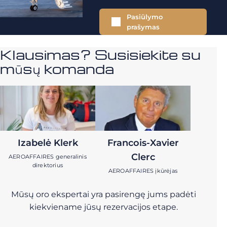
Pasiūlymo
prašymas
Klausimas? Susisiekite su
mūsų komanda
Izabelė Klerk
Francois-Xavier
Clerc
AEROAFFAIRES generalinis
direktorius
AEROAFFAIRES įkūrėjas
Mūsų oro ekspertai yra pasirengę jums padėti
kiekviename jūsų rezervacijos etape.