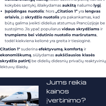
kokybės santykį, išlaikydamas
aukštą
našumo
lygį
.
Įspūdingas nuotolis
: Nors
„Citation 1”
yra
lengvas
orlaivis
, jo
skrydžio nuotolis
yra pakankamas, kad
būtų galima įveikti didelius atstumus Prancūzijoje be
sustojimo. Jis ypač populiarus
vidaus skrydžiams
ir
trumpiems bei vidutinio nuotolio maršrutams
,
todėl kiekviena kelionė yra greita ir tiesioginė.
Citation 1″
suderina
efektyvumą
,
komfortą
ir
ekonomiškumą
, siūlydamas
aukščiausios klasės
skrydžio patirtį
be didelių didesnių privačių reaktyvinių
lėktuvų išlaidų.
Jums reikia
kainos
įvertinimo?