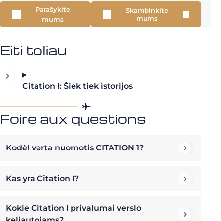
Parašykite
Skambinkite
mums
mums
Eiti toliau
Citation I: Šiek tiek istorijos
Foire aux questions
Kodėl verta nuomotis CITATION 1?
Kas yra Citation I?
Kokie Citation I privalumai verslo
keliautojams?