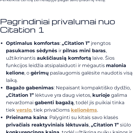
Pagrindiniai privalumai nuo
Citation 1
Optimalus komfortas
:
„Citation 1”
įrengtos
pasukamos sėdynės
ir
pilnas mini baras
,
užtikrinantis
aukščiausią komfortą
laive. Šios
funkcijos leidžia atsipalaiduoti ir mėgautis
malonia
kelione
, o
gėrimų
paslaugomis galėsite naudotis visą
laiką.
Bagažo gabenimas
: Nepaisant kompaktiško dydžio,
„Citation 1”
lėktuve yra daug vietos,
kurioje
galima
nevaržomai
gabenti bagažą
, todėl jis puikiai tinka
tiek
verslo
, tiek privačioms
kelionėms
.
Prieinama kaina
: Palyginti su kitais savo klasės
privačiais reaktyviniais lėktuvais
,
„Citation 1”
siūlo
konkurencingą kainą,
todėl užtikrina puikų kainos ir