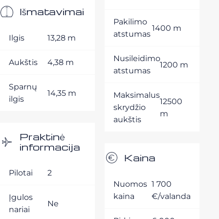
Išmatavimai
Pakilimo
1400 m
atstumas
Ilgis
13,28 m
Nusileidimo
Aukštis
4,38 m
1200 m
atstumas
Sparnų
14,35 m
Maksimalus
ilgis
12500
skrydžio
m
aukštis
Praktinė
informacija
Kaina
Pilotai
2
Nuomos
1 700
kaina
€/valanda
Įgulos
Ne
nariai