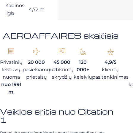
Kabinos
4,72 m
ilgis
AEROAFFAIRES skaičiais
Privatinių
20 000
45 000
120
4,9/5
lėktuvų
pasiekiamų
užtikrintų
000+
klientų
nuoma
prietaisų
skrydžių
keleivių
pasitenkinimas
nuo 1991
k
m.
Veiklos sritis nuo Citation
1
Perkelkite centrą žemėlapyje pagal savo pradinę vietą.