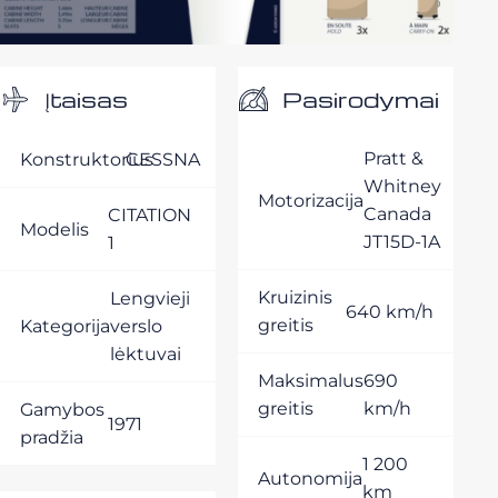
Pasirodymai
Įtaisas
Pratt &
Konstruktorius
CESSNA
Whitney
Motorizacija
Canada
CITATION
Modelis
JT15D-1A
1
Kruizinis
Lengvieji
640 km/h
greitis
Kategorija
verslo
lėktuvai
Maksimalus
690
greitis
km/h
Gamybos
1971
pradžia
1 200
Autonomija
km