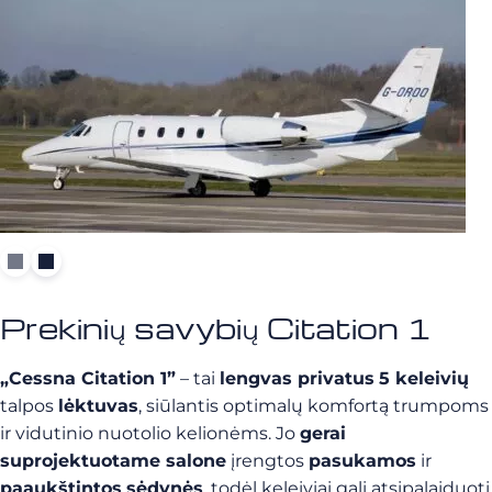
Prekinių savybių Citation 1
„Cessna Citation 1”
– tai
lengvas privatus
5 keleivių
talpos
lėktuvas
, siūlantis optimalų komfortą trumpoms
ir vidutinio nuotolio kelionėms. Jo
gerai
suprojektuotame salone
įrengtos
pasukamos
ir
paaukštintos
sėdynės
, todėl keleiviai gali atsipalaiduoti