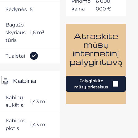
Pirkimo
6 000
kaina
000 €
Sėdynės
5
Bagažo
skyriaus
1,6 m³
Atraskite
tūris
mūsų
internetinį
Tualetai
palygintuvą
Kabina
Palyginkite
mūsų prietaisus
Kabinų
1,43 m
aukštis
Kabinos
1,43 m
plotis