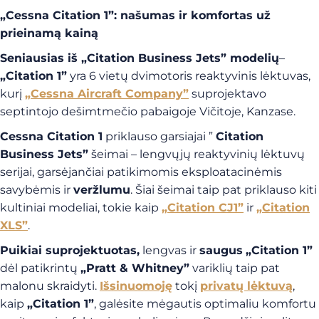
„Cessna Citation 1”: našumas ir komfortas už
prieinamą kainą
Seniausias iš „Citation Business Jets” modelių
–
„Citation 1”
yra 6 vietų dvimotoris reaktyvinis lėktuvas,
kurį
„Cessna Aircraft Company”
suprojektavo
septintojo dešimtmečio pabaigoje Vičitoje, Kanzase.
Cessna Citation 1
priklauso garsiajai ”
Citation
Business Jets”
šeimai – lengvųjų reaktyvinių lėktuvų
serijai, garsėjančiai patikimomis eksploatacinėmis
savybėmis ir
veržlumu
. Šiai šeimai taip pat priklauso kiti
kultiniai modeliai, tokie kaip
„Citation CJ1”
ir
„Citation
XLS”
.
Puikiai suprojektuotas,
lengvas ir
saugus
„Citation 1”
dėl patikrintų
„Pratt & Whitney”
variklių taip pat
malonu skraidyti.
Išsinuomoję
tokį
privatų lėktuvą
,
kaip
„Citation 1”
, galėsite mėgautis optimaliu komfortu