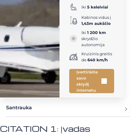
Iki
5 keleiviai
Kabinos vidus į
1,43m aukščio
Iki
1 200 km
skrydžio
autonomija
Kruizinis greitis
de
640 km/h
Įvertinkite
savo
skrydį
internetu
Santrauka
CITATION 1: Įvadas