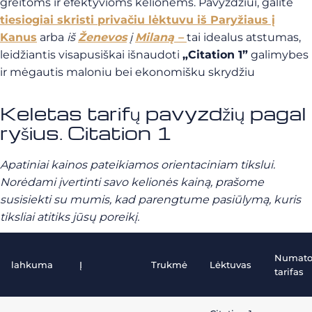
greitoms ir efektyvioms kelionėms. Pavyzdžiui, galite
tiesiogiai skristi privačiu lėktuvu iš Paryžiaus į
Kanus
arba
iš
Ženevos
į
Milaną –
tai idealus atstumas,
leidžiantis visapusiškai išnaudoti
„Citation 1”
galimybes
ir mėgautis maloniu bei ekonomišku skrydžiu
Keletas tarifų pavyzdžių pagal
ryšius. Citation 1
Apatiniai kainos pateikiamos orientaciniam tikslui.
Norėdami įvertinti savo kelionės kainą, prašome
susisiekti su mumis, kad parengtume pasiūlymą, kuris
tiksliai atitiks jūsų poreikį.
Numat
lahkuma
Į
Trukmė
Lėktuvas
tarifas