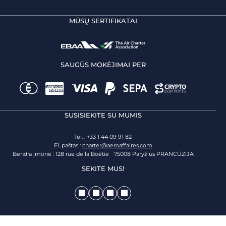
MŪSŲ SERTIFIKATAI
SAUGŪS MOKĖJIMAI PER
SUSISIEKITE SU MUMIS
Tel. : +33 1 44 09 91 82
El. paštas :
charter@aeroaffaires.com
Bendra įmonė : 128 rue de la Boétie 75008 Paryžius PRANCŪZIJA
SEKITE MUS!