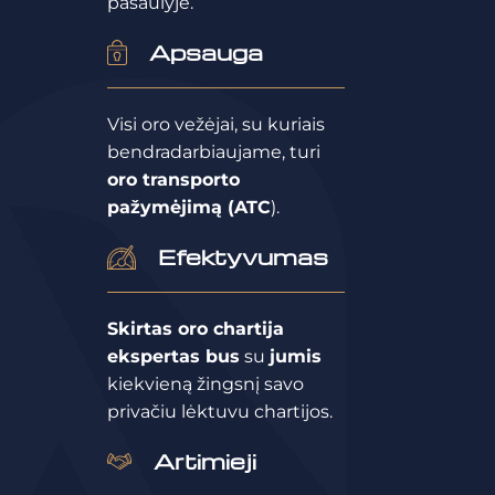
pasaulyje.
Apsauga
Visi oro vežėjai, su kuriais
bendradarbiaujame, turi
oro transporto
pažymėjimą (ATC
).
Efektyvumas
Skirtas oro chartija
ekspertas bus
su
jumis
kiekvieną žingsnį savo
privačiu lėktuvu chartijos.
Artimieji