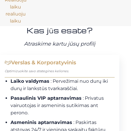
laiku
realiuoju
laiku
Kas jūs esate?
Atraskime kartu jūsų profilį
Verslas & Korporatyvinis
Optimizuokite savo strategines keliones.
Laiko valdymas
: Pervežimai nuo durų iki
durų ir lankstūs tvarkaraščiai.
Pasaulinis VIP aptarnavimas
: Privatus
vairuotojas ir asmeninis sutikimas ant
perono.
Asmeninis aptarnavimas
: Paskirtas
atstovas 24/7 ir vieninga sąskaitų faktūrų