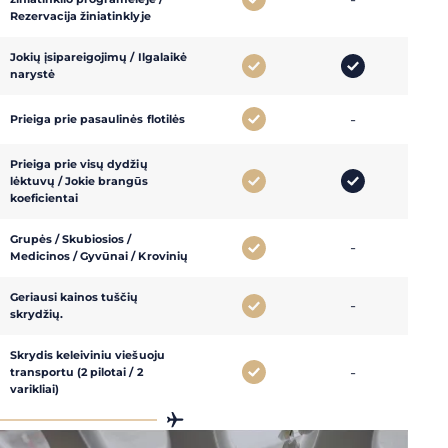
Rezervacija žiniatinklyje
Jokių įsipareigojimų / Ilgalaikė
narystė
-
-
Prieiga prie pasaulinės flotilės
Prieiga prie visų dydžių
-
lėktuvų / Jokie brangūs
koeficientai
Grupės / Skubiosios /
-
-
Medicinos / Gyvūnai / Krovinių
Geriausi kainos tuščių
-
-
skrydžių.
Skrydis keleiviniu viešuoju
-
-
transportu (2 pilotai / 2
varikliai)