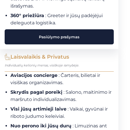
išrašymas.
360° priežiūra
: Greeter ir jūsų padėjėjui
deleguota logistika.
Pasiūlymo prašymas
Laisvalaikis & Privatus
Individualių kelionių menas, visiškoje ramybėje.
Aviacijos concierge
: Čarteris, bilietai ir
visiškas organizavimas.
Skrydis pagal poreikį
: Salono, maitinimo ir
maršruto individualizavimas.
Visi jūsų artimieji laive
: Vaikai, gyvūnai ir
riboto judumo keleiviai.
Nuo perono iki jūsų durų
: Limuzinas ant