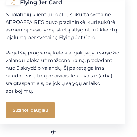
Flying Jet Card
Nuolatinių klientų ir dėl jų sukurta svetainė
AEROAFFAIRES buvo pradininkė, kuri sukūrė
asmeninį pasiūlymą, skirtą atlyginti už klientų
lojalumą per svetainę Flying Jet Card.
Pagal šią programą keleiviai gali įsigyti skrydžio
valandų bloką už mažesnę kainą, pradedant
nuo 5 skrydžio valandų. Šį paketą galima
naudoti visų tipų orlaiviais: lėktuvais ir (arba)
sraigtasparniais, be jokių sąlygų ar laiko
apribojimų.
Sužinoti daugiau