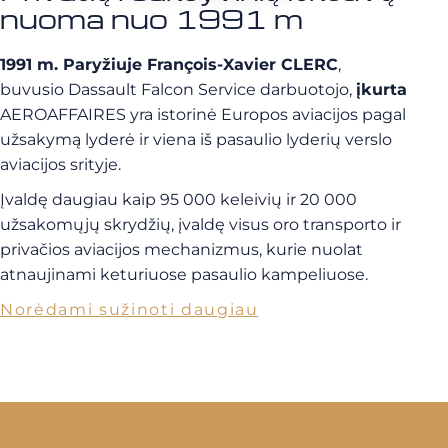
nuoma nuo 1991 m
1991 m. Paryžiuje François-Xavier CLERC
,
buvusio Dassault Falcon Service darbuotojo,
įkurta
AEROAFFAIRES yra istorinė Europos aviacijos pagal
užsakymą lyderė ir viena iš pasaulio lyderių verslo
aviacijos srityje.
Įvaldę daugiau kaip 95 000 keleivių ir 20 000
užsakomųjų skrydžių, įvaldę visus oro transporto ir
privačios aviacijos mechanizmus, kurie nuolat
atnaujinami keturiuose pasaulio kampeliuose.
Norėdami sužinoti daugiau