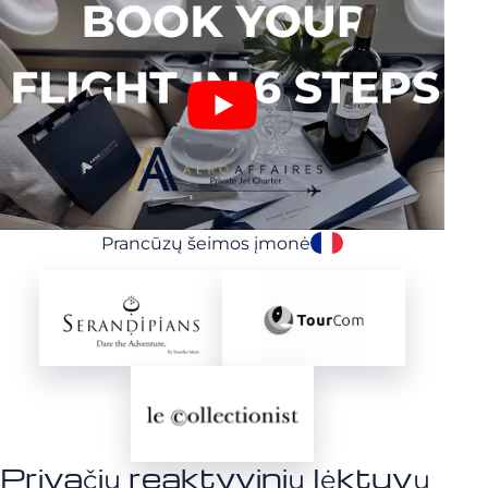
Prancūzų šeimos įmonė
Privačių reaktyvinių lėktuvų