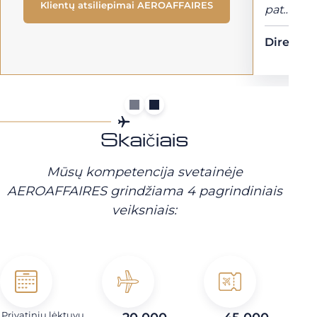
Klientų atsiliepimai AEROAFFAIRES
pat… »
Direktor
Skaičiais
Mūsų kompetencija svetainėje
AEROAFFAIRES grindžiama 4 pagrindiniais
veiksniais:
Privatinių lėktuvų