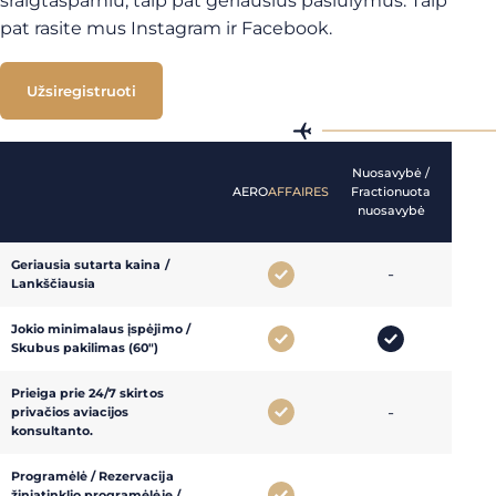
sraigtasparniu, taip pat geriausius pasiūlymus. Taip
pat rasite mus Instagram ir Facebook.
Užsiregistruoti
Nuosavybė /
25
AERO
AFFAIRES
Fractionuota
valand
nuosavybė
kortel
Geriausia sutarta kaina /
-
-
Lankščiausia
Jokio minimalaus įspėjimo /
Skubus pakilimas (60")
Prieiga prie 24/7 skirtos
-
-
privačios aviacijos
konsultanto.
Programėlė / Rezervacija
-
-
žiniatinklio programėlėje /