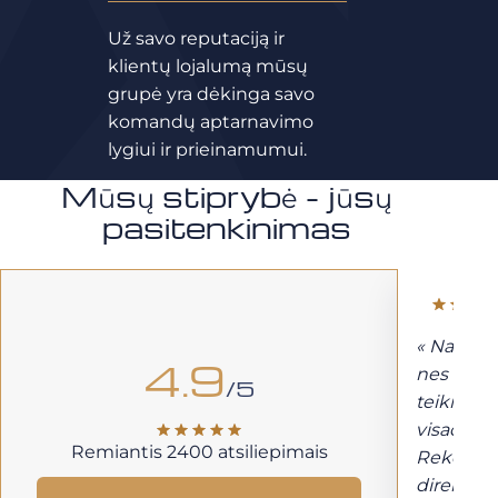
Už savo reputaciją ir
klientų lojalumą mūsų
grupė yra dėkinga savo
komandų aptarnavimo
lygiui ir prieinamumui.
Mūsų stiprybė - jūsų
pasitenkinimas
« Naudoj
4.9
nes esu į
/5
teikimu 
visada p
Remiantis 2400 atsiliepimais
Rekomend
direktorė