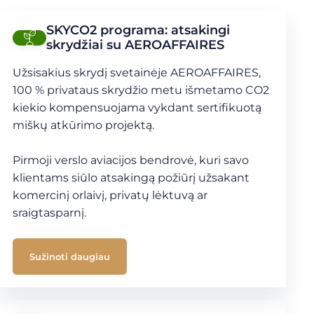
SKYCO2 programa: atsakingi
skrydžiai su AEROAFFAIRES
Užsisakius skrydį svetainėje AEROAFFAIRES,
100 % privataus skrydžio metu išmetamo CO2
kiekio kompensuojama vykdant sertifikuotą
miškų atkūrimo projektą.
Pirmoji verslo aviacijos bendrovė, kuri savo
klientams siūlo atsakingą požiūrį užsakant
komercinį orlaivį, privatų lėktuvą ar
sraigtasparnį.
Sužinoti daugiau