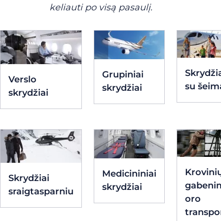
keliauti po visą pasaulį.
Skrydži
Grupiniai
Verslo
su šeim
skrydžiai
skrydžiai
Krovini
Medicininiai
Skrydžiai
gabeni
skrydžiai
sraigtasparniu
oro
transpo