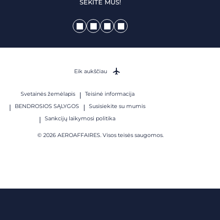
SEKITE MUS!
Eik aukščiau
Svetainės žemėlapis
Teisinė informacija
BENDROSIOS SĄLYGOS
Susisiekite su mumis
Sankcijų laikymosi politika
© 2026 AEROAFFAIRES. Visos teisės saugomos.