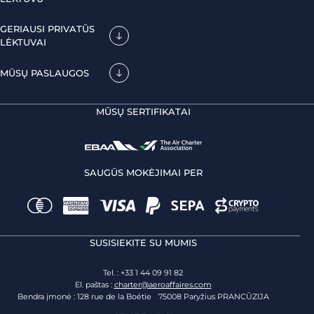
GERIAUSI PRIVATŪS
LĖKTUVAI
MŪSŲ PASLAUGOS
MŪSŲ SERTIFIKATAI
SAUGŪS MOKĖJIMAI PER
SUSISIEKITE SU MUMIS
Tel. : +33 1 44 09 91 82
El. paštas :
charter@aeroaffaires.com
Bendra įmonė : 128 rue de la Boétie 75008 Paryžius PRANCŪZIJA