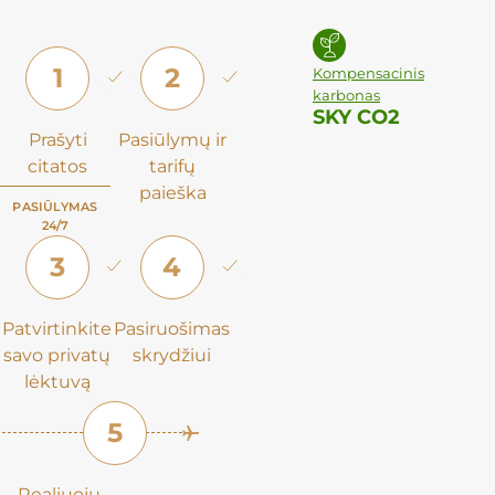
1
2
Kompensacinis
karbonas
SKY CO2
Prašyti
Pasiūlymų ir
citatos
tarifų
paieška
PASIŪLYMAS
24/7
3
4
Patvirtinkite
Pasiruošimas
savo privatų
skrydžiui
lėktuvą
5
Realiuoju