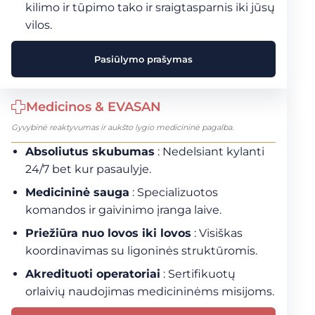
kilimo ir tūpimo tako ir sraigtasparnis iki jūsų
vilos.
Pasiūlymo prašymas
Medicinos & EVASAN
Gyvybinė reaktyvumas ir aukšto lygio medicininė pagalba.
Absoliutus skubumas
: Nedelsiant kylanti
24/7 bet kur pasaulyje.
Medicininė sauga
: Specializuotos
komandos ir gaivinimo įranga laive.
Priežiūra nuo lovos iki lovos
: Visiškas
koordinavimas su ligoninės struktūromis.
Akredituoti operatoriai
: Sertifikuotų
orlaivių naudojimas medicininėms misijoms.