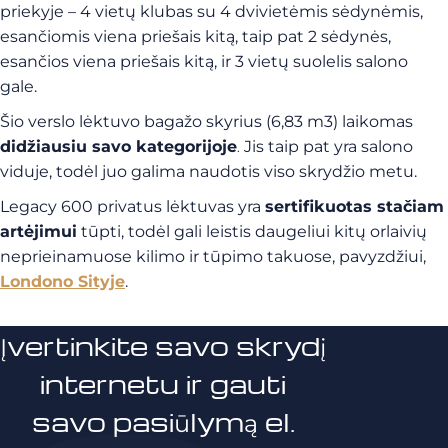
priekyje – 4 vietų klubas su 4 dvivietėmis sėdynėmis,
esančiomis viena priešais kitą, taip pat 2 sėdynės,
esančios viena priešais kitą, ir 3 vietų suolelis salono
gale.
Šio verslo lėktuvo bagažo skyrius (6,83 m3) laikomas
didžiausiu savo kategorijoje
Jis taip pat yra salono
.
viduje, todėl juo galima naudotis viso skrydžio metu.
Legacy 600 privatus lėktuvas yra
sertifikuotas stačiam
artėjimui
tūpti, todėl gali leistis daugeliui kitų orlaivių
neprieinamuose kilimo ir tūpimo takuose, pavyzdžiui,
Londono Sityje
.
Įvertinkite savo skrydį
internetu ir gauti
savo pasiūlymą el.