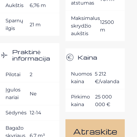
atstumas
Aukštis
6,76 m
Maksimalus
Sparnų
12500
21 m
skrydžio
ilgis
m
aukštis
Praktinė
Kaina
informacija
Nuomos
5 212
Pilotai
2
kaina
€/valanda
Įgulos
Ne
Pirkimo
25 000
nariai
kaina
000 €
Sėdynės
12-14
Bagažo
Atraskite
skyriaus
6,7 m³