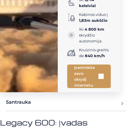
keleiviai
Kabinos vidus į
1,83m aukščio
Iki
4 800 km
skrydžio
autonomija
Kruizinis greitis
de
840 km/h
Įvertinkite
savo
skrydį
internetu
Santrauka
Legacy 600: Įvadas