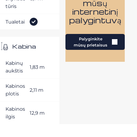
mūsų
tūris
internetinį
palygintuvą
Tualetai
Palyginkite
Kabina
mūsų prietaisus
Kabinų
1,83 m
aukštis
Kabinos
2,11 m
plotis
Kabinos
12,9 m
ilgis