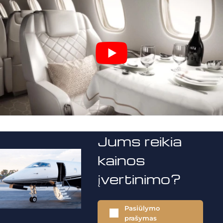
Jums reikia
kainos
įvertinimo?
Pasiūlymo
prašymas