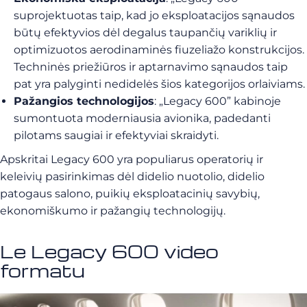
suprojektuotas taip, kad jo eksploatacijos sąnaudos
būtų efektyvios dėl degalus taupančių variklių ir
optimizuotos aerodinaminės fiuzeliažo konstrukcijos.
Techninės priežiūros ir aptarnavimo sąnaudos taip
pat yra palyginti nedidelės šios kategorijos orlaiviams.
Pažangios technologijos
: „Legacy 600” kabinoje
sumontuota moderniausia avionika, padedanti
pilotams saugiai ir efektyviai skraidyti.
Apskritai Legacy 600 yra populiarus operatorių ir
keleivių pasirinkimas dėl didelio nuotolio, didelio
patogaus salono, puikių eksploatacinių savybių,
ekonomiškumo ir pažangių technologijų.
Le Legacy 600 video
formatu