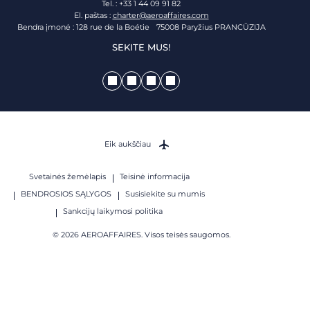
Tel. : +33 1 44 09 91 82
El. paštas :
charter@aeroaffaires.com
Bendra įmonė : 128 rue de la Boétie 75008 Paryžius PRANCŪZIJA
SEKITE MUS!
Eik aukščiau
Svetainės žemėlapis
Teisinė informacija
BENDROSIOS SĄLYGOS
Susisiekite su mumis
Sankcijų laikymosi politika
© 2026 AEROAFFAIRES. Visos teisės saugomos.