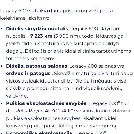
Legacy 600 suteikia daug privalumų vežėjams ir
keleiviams, įskaitant:
Didelis skrydžio nuotolis
: Legacy 600 skrydžio
nuotolis –
7 223 km
(3 900 nm), todėl lėktuvas gali
įveikti didelius atstumus be sustojimo papildyti
degalų. Dėl to šis orlaivis idealiai tinka tarptautinėms
tolimoms kelionėms.
Didelis, patogus salonas
: Legacy 600 salonas yra
erdvus ir patogus
. Skrydžio metu keleiviai turi daug
vietos atsipalaiduoti ar dirbti. Jie gali mėgautis visa
skrydžio pramogų sistema ir individualiu sėdynių
valdymu.
Puikios eksploatacinės savybės
: „Legacy 600” turi
du „Rolls-Royce AE3007A1E” variklius, kurie užtikrina
puikias eksploatacines savybes, įskaitant didelį
kreiserinį greitį, puikų kilimą ir manevringumą.
Ekonomiška eksploatacija
: „Legacy 600”