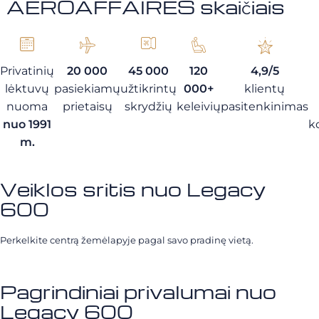
AEROAFFAIRES skaičiais
Privatinių
20 000
45 000
120
4,9/5
lėktuvų
pasiekiamų
užtikrintų
000+
klientų
nuoma
prietaisų
skrydžių
keleivių
pasitenkinimas
nuo 1991
k
m.
Veiklos sritis nuo Legacy
600
Perkelkite centrą žemėlapyje pagal savo pradinę vietą.
Pagrindiniai privalumai nuo
Legacy 600