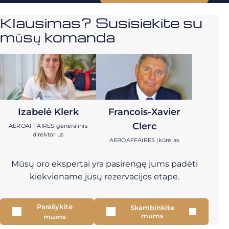
Klausimas? Susisiekite su
mūsų komanda
Izabelė Klerk
Francois-Xavier
Clerc
AEROAFFAIRES generalinis
direktorius
AEROAFFAIRES įkūrėjas
Mūsų oro ekspertai yra pasirengę jums padėti
kiekviename jūsų rezervacijos etape.
Parašykite
Skambinkite
mums
mums