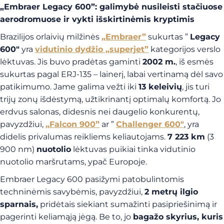
„Embraer Legacy 600”: galimybė nusileisti stačiuose
aerodromuose ir vykti išskirtinėmis kryptimis
Brazilijos orlaivių milžinės
„Embraer”
sukurtas ”
Legacy
600″
yra
vidutinio dydžio „superjet”
kategorijos verslo
lėktuvas. Jis buvo pradėtas gaminti
2002 m.
, iš esmės
sukurtas pagal ERJ-135 – lainerį, labai vertinamą dėl savo
patikimumo. Jame galima vežti iki
13 keleivių
, jis turi
trijų zonų išdėstymą, užtikrinantį optimalų komfortą. Jo
erdvus salonas, didesnis nei daugelio konkurentų,
pavyzdžiui,
„Falcon 900”
ar ”
Challenger 600″
, yra
didelis privalumas reikliems keliautojams.
7 223 km
(3
900 nm)
nuotolio
lėktuvas puikiai tinka vidutinio
nuotolio maršrutams, ypač Europoje.
Embraer Legacy 600 pasižymi patobulintomis
techninėmis savybėmis, pavyzdžiui,
2 metrų ilgio
sparnais,
pridėtais siekiant sumažinti pasipriešinimą ir
pagerinti keliamąją jėgą. Be to, jo
bagažo skyrius, kuris