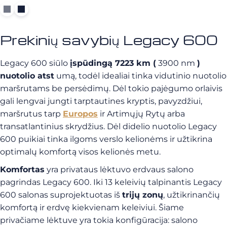
Prekinių savybių Legacy 600
Legacy 600 siūlo
įspūdingą 7223 km (
3900 nm
)
nuotolio atst
umą, todėl idealiai tinka vidutinio nuotolio
maršrutams be persėdimų. Dėl tokio pajėgumo orlaivis
gali lengvai jungti tarptautines kryptis, pavyzdžiui,
maršrutus tarp
Europos
ir Artimųjų Rytų arba
transatlantinius skrydžius. Dėl didelio nuotolio Legacy
600 puikiai tinka ilgoms verslo kelionėms ir užtikrina
optimalų komfortą visos kelionės metu.
Komfortas
yra privataus lėktuvo erdvaus salono
pagrindas Legacy 600. Iki 13 keleivių talpinantis Legacy
600 salonas suprojektuotas iš
trijų zonų
, užtikrinančių
komfortą ir erdvę kiekvienam keleiviui. Šiame
privačiame lėktuve yra tokia konfigūracija: salono