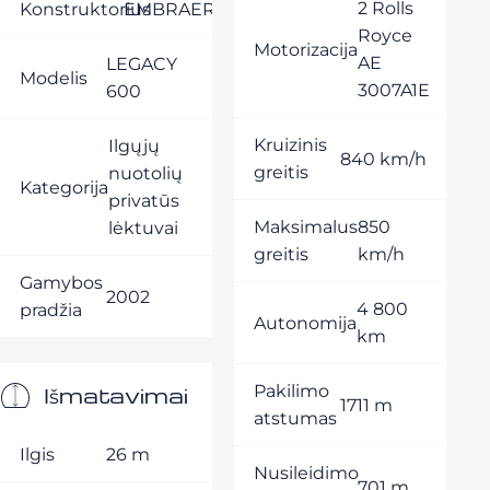
2 Rolls
Konstruktorius
EMBRAER
Royce
Motorizacija
AE
LEGACY
Modelis
3007A1E
600
Kruizinis
Ilgųjų
840 km/h
greitis
nuotolių
Kategorija
privatūs
Maksimalus
850
lėktuvai
greitis
km/h
Gamybos
2002
4 800
pradžia
Autonomija
km
Išmatavimai
Pakilimo
1711 m
atstumas
Ilgis
26 m
Nusileidimo
701 m