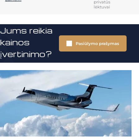
privatūs
lėktuvai
Jums reikia
kainos
Pasiūlymo prašymas
įvertinimo?