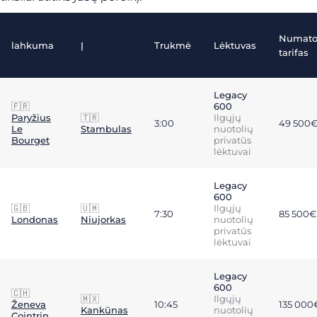
Numat
lahkuma
Į
Trukmė
Lėktuvas
tarifas
Legacy
🇫🇷
600
Paryžius
🇹🇷
Ilgųjų
3:00
49 500
Le
Stambulas
nuotolių
Bourget
privatūs
lėktuvai
Legacy
600
🇬🇧
🇺🇲
Ilgųjų
7:30
85 500€
Londonas
Niujorkas
nuotolių
privatūs
lėktuvai
Legacy
600
🇨🇭
🇲🇽
Ilgųjų
Ženeva
10:45
135 000
Kankūnas
nuotolių
Cointrin