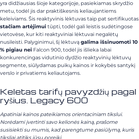
yra didžiausias šioje kategorijoje, pasiekiamas skrydžio
metu, todėl jis dar praktiškesnis keliaujantiems
keleiviams. Šis reaktyvinis lėktuvas taip pat sertifikuotas
stačiam artėjimui
tūpti, todėl gali leistis sudėtingose
vietovėse, kur kiti reaktyviniai lėktuvai negalėtų
nusileisti. Palyginimui, šį lėktuvą
galima išsinuomoti 10
% pigiau nei
Falcon 900, todėl jis išlieka labai
konkurencingas vidutinio dydžio reaktyvinių lėktuvų
segmente, siūlydamas puikų kainos ir kokybės santykį
verslo ir privatiems keliautojams.
Keletas tarifų pavyzdžių pagal
ryšius. Legacy 600
Apatiniai kainos pateikiamos orientaciniam tikslui.
Norėdami įvertinti savo kelionės kainą, prašome
susisiekti su mumis, kad parengtume pasiūlymą, kuris
tiksliai atitiks jūsų poreikį.