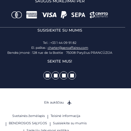
SAUGŪS MOKĖJIMAI PER
SUSISIEKITE SU MUMIS
Tel. : +33 1 44 09 91 82
El. paštas :
charter@aeroaffaires.com
Bendra įmonė : 128 rue de la Boétie 75008 Paryžius PRANCŪZIJA
SEKITE MUS!
Eik aukščiau
Svetainės žemėlapis
Teisinė informacija
BENDROSIOS SĄLYGOS
Susisiekite su mumis
Sankcijų laikymosi politika