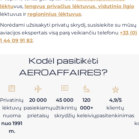
lėktu
vus,
lengvus privačius lėktuvus
, vidutinio ilgio
lėktuvus ir
regioninius lėktuvus
.
Norėdami užsisakyti privatų skrydį, susisiekite su mūsų
aviacijos ekspertais visą parą veikiančiu telefonu
+33 (0)
1 44 09 91 82
.
Kodėl pasitikėti
AEROAFFAIRES?
Privatinių
20 000
45 000
120
4,9/5
lėktuvų
pasiekiamų
užtikrintų
000+
klientų
nuoma
prietaisų
skrydžių
keleivių
pasitenkinimas
nuo 1991
k
m.