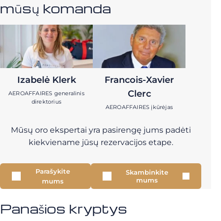
mūsų komanda
Izabelė Klerk
Francois-Xavier
Clerc
AEROAFFAIRES generalinis
direktorius
AEROAFFAIRES įkūrėjas
Mūsų oro ekspertai yra pasirengę jums padėti
kiekviename jūsų rezervacijos etape.
Parašykite
Skambinkite
mums
mums
Panašios kryptys