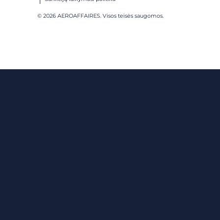
© 2026 AEROAFFAIRES. Visos teisės saugomos.