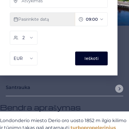
Santrauka
Bendra aprašymas
Londonderio miesto Derio oro uosto 1852 m ilgio kilimo
ir tūpimo takas gali aptarnauti
turbopropelerinius