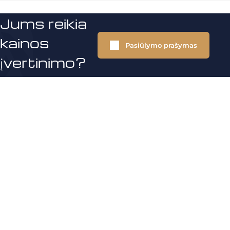
Jums reikia
kainos
Pasiūlymo prašymas
įvertinimo?