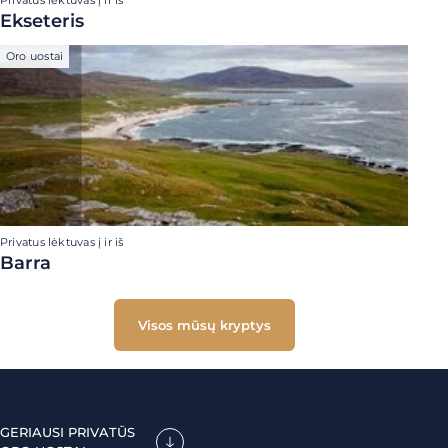
Privatus lėktuvas į ir iš
Ekseteris
Oro uostai
Privatus lėktuvas į ir iš
Barra
Visos mūsų kryptys
GERIAUSI PRIVATŪS