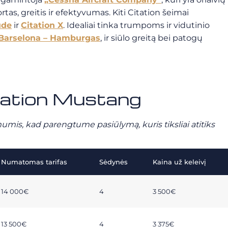
tas, greitis ir efektyvumas. Kiti Citation šeimai
ude
ir
Citation X
. Idealiai tinka trumpoms ir vidutinio
Barselona – Hamburgas
, ir siūlo greitą bei patogų
itation Mustang
mumis, kad parengtume pasiūlymą, kuris tiksliai atitiks
Numatomas tarifas
Sėdynės
Kaina už keleivį
14 000€
4
3 500€
13 500€
4
3 375€