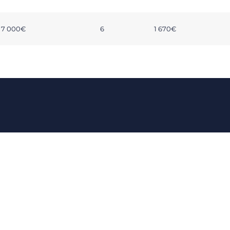
7 000€
6
1 670€