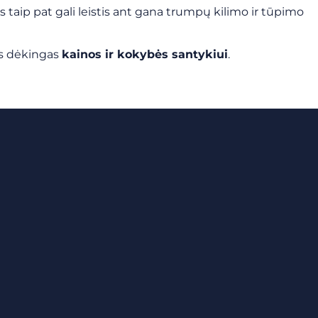
s taip pat gali leistis ant gana trumpų kilimo ir tūpimo
ies dėkingas
kainos ir kokybės santykiui
.