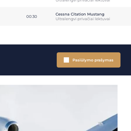
Ultralengvi privačiai lėktuvai
Cessna Citation Mustang
00:30
Ultralengvi privačiai lėktuvai
Pasiūlymo prašymas