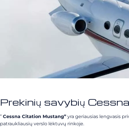
Prekinių savybių Cessn
”
Cessna Citation Mustang”
yra geriausias lengvasis pr
patraukliausių verslo lėktuvų rinkoje.