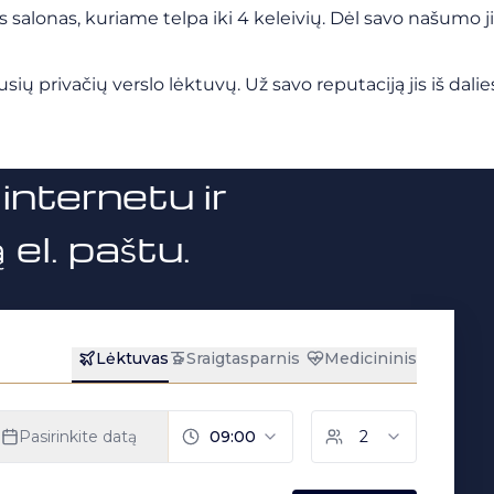
 salonas, kuriame telpa iki 4 keleivių. Dėl savo našumo ji
sių privačių verslo lėktuvų. Už savo reputaciją jis iš dal
internetu ir
el. paštu.