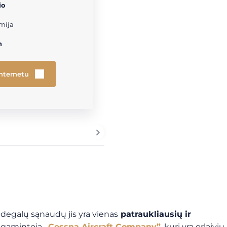
io
mija
h
internetu
ų degalų sąnaudų jis yra vienas
patraukliausių
ir
ių gamintoja
„Cessna Aircraft Company”
, kuri yra orlaivių