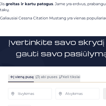
Jis
greitas ir kartu patogus
. Jame yra erdvus, prabangus
takų.
Galiausiai Cessna Citation Mustang yra vienas populiariau
Įvertinkite savo skrydį 
gauti savo pasiūlymą 