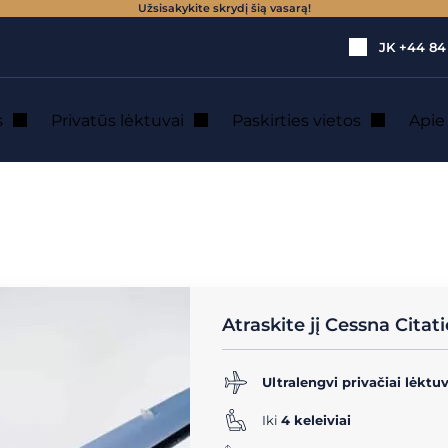
Užsisakykite skrydį šią vasarą!
JK
+44 84
s
Privatūs lėktuvai
Paskirties vietos
Api
ktuvų (1 - 5 vietos)
→
Cessna Citation Mustang
N MUSTANG: Pri
Atraskite jį Cessna Cita
Ultralengvi privačiai lėktuv
Iki
4 keleiviai