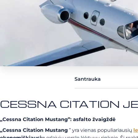
Santrauka
CESSNA CITATION JE
„Cessna Citation Mustang”: asfalto žvaigždė
„Cessna Citation Mustang
” yra vienas populiariausių
l
ekonomiškiausių
orlaivių verslo lėktuvų rinkoje. Šį re