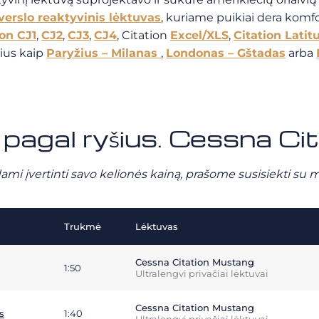
verslo reaktyvinis lėktuvas
, kuriame puikiai dera komfor
ion CJ1
,
CJ2
,
CJ3
,
CJ4
, Citation
Excel/XLS
,
Citation Latit
ius kaip
Paryžius – Milanas
,
Londonas – Gštadas
arba
ų pagal ryšius. Cessna C
ami įvertinti savo kelionės kainą, prašome susisiekti su 
Trukmė
Lėktuvas
Cessna Citation Mustang
1:50
Ultralengvi privačiai lėktuvai
Cessna Citation Mustang
s
1:40