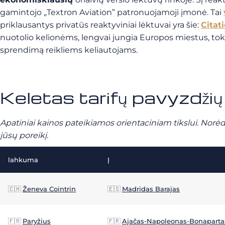
gamintojo „Textron Aviation” patronuojamoji įmonė. Tai
priklausantys privatūs reaktyviniai lėktuvai yra šie:
Citat
nuotolio kelionėms, lengvai jungia Europos miestus, tok
sprendimą reikliems keliautojams.
Keletas tarifų pavyzdži
Apatiniai kainos pateikiamos orientaciniam tikslui. Norėd
jūsų poreikį.
lahkuma
Į
🇨🇭
Ženeva Cointrin
🇪🇸
Madridas Barajas
🇫🇷
Paryžius
🇫🇷
Ajačas-Napoleonas-Bonaparta