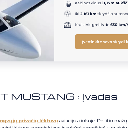
Kabinos vidus į
1,37m aukšč
Iki
2 161 km
skrydžio autono
Kruizinis greitis de
630 km/
Įvertinkite savo skrydį 
T MUSTANG : Įvadas
engvųjų privačių lėktuvų
aviacijos rinkoje. Dėl itin maž
aktyvinį lėktuvą suprojektavo ir sukūrė amerikiečių orlaiv