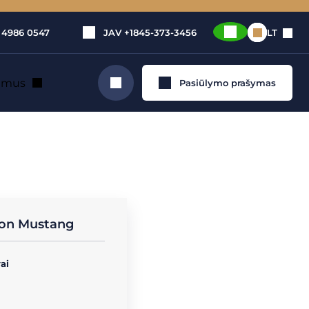
 4986 0547
JAV
+1845-373-3456
LT
e mus
Pasiūlymo prašymas
Ieškoti
vačiu
tion Mustang
ai