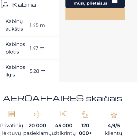
Kabina
mūsų prietaisus
Kabinų
1,45 m
aukštis
Kabinos
1,47 m
plotis
Kabinos
5,28 m
ilgis
AEROAFFAIRES skaičiais
Privatinių
20 000
45 000
120
4,9/5
lėktuvų
pasiekiamų
užtikrintų
000+
klientų