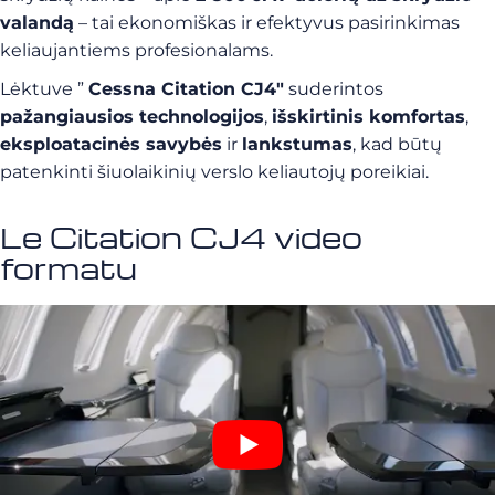
valandą
– tai ekonomiškas ir efektyvus pasirinkimas
keliaujantiems profesionalams.
Lėktuve ”
Cessna Citation CJ4″
suderintos
pažangiausios technologijos
,
išskirtinis komfortas
,
eksploatacinės savybės
ir
lankstumas
, kad būtų
patenkinti šiuolaikinių verslo keliautojų poreikiai.
Le Citation CJ4 video
formatu