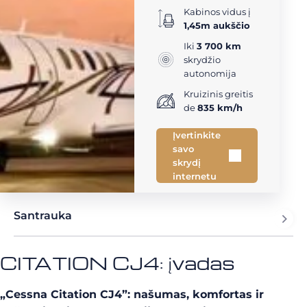
Kabinos vidus į
1,45m aukščio
Iki
3 700 km
skrydžio
autonomija
Kruizinis greitis
de
835 km/h
Įvertinkite
savo
skrydį
internetu
Santrauka
CITATION CJ4: įvadas
„Cessna Citation CJ4”: našumas, komfortas ir