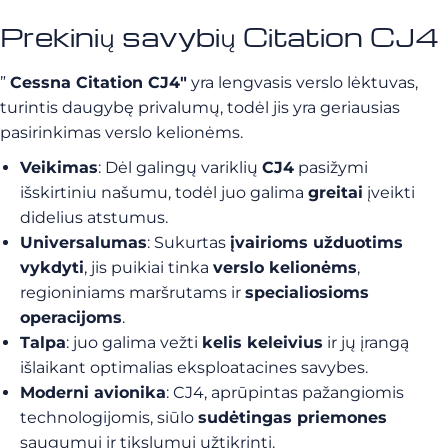
Prekinių savybių Citation CJ4
”
Cessna Citation CJ4″
yra lengvasis verslo lėktuvas,
turintis daugybę privalumų, todėl jis yra geriausias
pasirinkimas verslo kelionėms.
Veikimas
: Dėl galingų variklių
CJ4
pasižymi
išskirtiniu našumu, todėl juo galima
greitai
įveikti
didelius atstumus.
Universalumas
: Sukurtas
įvairioms užduotims
vykdyti
, jis puikiai tinka
verslo kelionėms
,
regioniniams maršrutams ir
specialiosioms
operacijoms
.
Talpa
: juo galima vežti
kelis keleivius
ir jų įrangą
išlaikant optimalias eksploatacines savybes.
Moderni avionika
: CJ4, aprūpintas pažangiomis
technologijomis, siūlo
sudėtingas priemones
saugumui ir tikslumui užtikrinti.