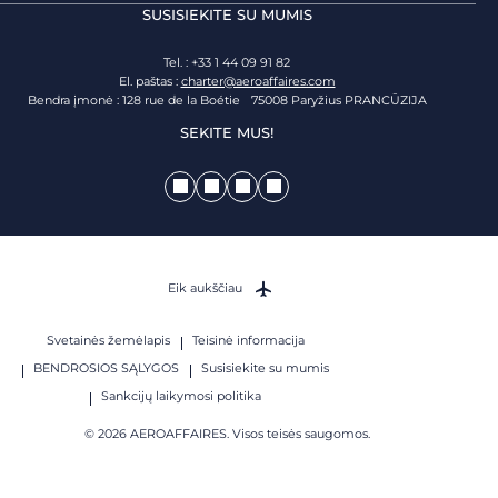
SUSISIEKITE SU MUMIS
Tel. : +33 1 44 09 91 82
El. paštas :
charter@aeroaffaires.com
Bendra įmonė : 128 rue de la Boétie 75008 Paryžius PRANCŪZIJA
SEKITE MUS!
Eik aukščiau
Svetainės žemėlapis
Teisinė informacija
BENDROSIOS SĄLYGOS
Susisiekite su mumis
Sankcijų laikymosi politika
© 2026 AEROAFFAIRES. Visos teisės saugomos.