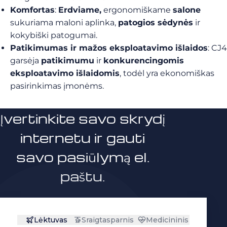
Komfortas
:
Erdviame,
ergonomiškame
salone
sukuriama maloni aplinka,
patogios sėdynės
ir
kokybiški patogumai.
Patikimumas ir mažos eksploatavimo išlaidos
: CJ4
garsėja
patikimumu
ir
konkurencingomis
eksploatavimo išlaidomis
, todėl yra ekonomiškas
pasirinkimas įmonėms.
Įvertinkite savo skrydį
internetu ir gauti
savo pasiūlymą el.
paštu.