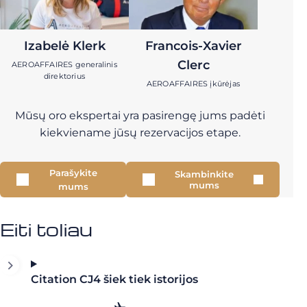
Izabelė Klerk
Francois-Xavier
Clerc
AEROAFFAIRES generalinis
direktorius
AEROAFFAIRES įkūrėjas
Mūsų oro ekspertai yra pasirengę jums padėti
kiekviename jūsų rezervacijos etape.
Parašykite
Skambinkite
mums
mums
Eiti toliau
Citation CJ4 šiek tiek istorijos