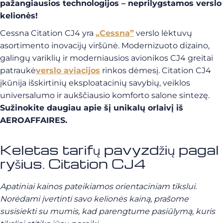
pažangiausios technologijos – neprilygstamos verslo
kelionės!
Cessna Citation CJ4 yra
„Cessna”
verslo lėktuvų
asortimento inovacijų viršūnė. Modernizuoto dizaino,
galingų variklių ir moderniausios avionikos CJ4 greitai
patraukė
verslo aviacijos
rinkos dėmesį. Citation CJ4
įkūnija išskirtinių eksploatacinių savybių, veiklos
universalumo ir aukščiausio komforto salone sintezę.
Sužinokite daugiau apie šį unikalų orlaivį iš
AEROAFFAIRES.
Keletas tarifų pavyzdžių pagal
ryšius. Citation CJ4
Apatiniai kainos pateikiamos orientaciniam tikslui.
Norėdami įvertinti savo kelionės kainą, prašome
susisiekti su mumis, kad parengtume pasiūlymą, kuris