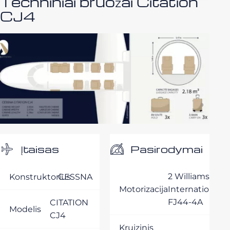
Techniniai bruožai Citation
CJ4
Pasirodymai
Įtaisas
2 Williams
Konstruktorius
CESSNA
Motorizacija
International
FJ44-4A
CITATION
Modelis
CJ4
Kruizinis