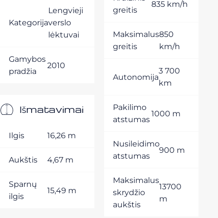
835 km/h
greitis
Lengvieji
Kategorija
verslo
Maksimalus
850
lėktuvai
greitis
km/h
Gamybos
2010
3 700
pradžia
Autonomija
km
Išmatavimai
Pakilimo
1000 m
atstumas
Ilgis
16,26 m
Nusileidimo
900 m
atstumas
Aukštis
4,67 m
Maksimalus
Sparnų
13700
15,49 m
skrydžio
ilgis
m
aukštis