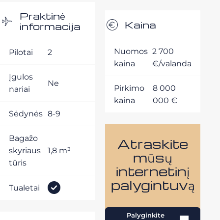
Praktinė
Kaina
informacija
Nuomos
2 700
Pilotai
2
kaina
€/valanda
Įgulos
Ne
Pirkimo
8 000
nariai
kaina
000 €
Sėdynės
8-9
Bagažo
Atraskite
skyriaus
1,8 m³
mūsų
tūris
internetinį
palygintuvą
Tualetai
Palyginkite