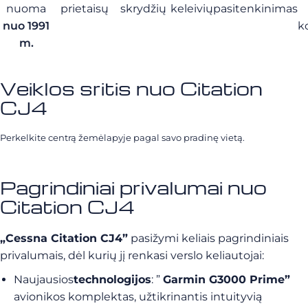
nuoma
prietaisų
skrydžių
keleivių
pasitenkinimas
nuo 1991
k
m.
Veiklos sritis nuo Citation
CJ4
Perkelkite centrą žemėlapyje pagal savo pradinę vietą.
Pagrindiniai privalumai nuo
Citation CJ4
„Cessna Citation CJ4”
pasižymi keliais pagrindiniais
privalumais, dėl kurių jį renkasi verslo keliautojai:
Naujausios
technologijos
: ”
Garmin G3000 Prime”
avionikos komplektas, užtikrinantis intuityvią