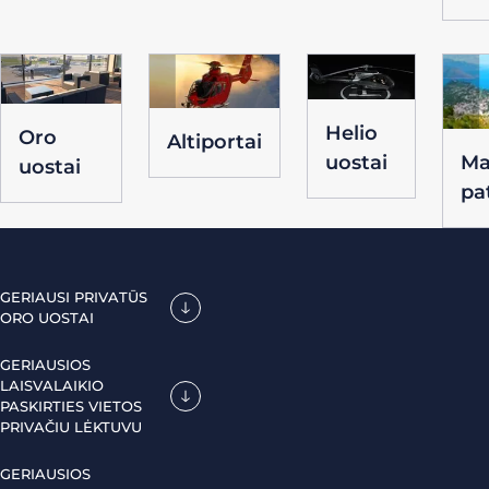
Helio
Oro
Altiportai
uostai
Ma
uostai
pat
GERIAUSI PRIVATŪS
ORO UOSTAI
GERIAUSIOS
LAISVALAIKIO
PASKIRTIES VIETOS
PRIVAČIU LĖKTUVU
GERIAUSIOS