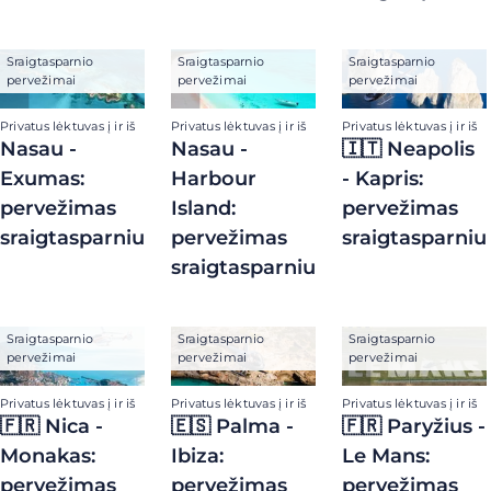
Sraigtasparnio
Sraigtasparnio
Sraigtasparnio
pervežimai
pervežimai
pervežimai
Privatus lėktuvas į ir iš
Privatus lėktuvas į ir iš
Privatus lėktuvas į ir iš
Nasau -
Nasau -
🇮🇹 Neapolis
Exumas:
Harbour
- Kapris:
pervežimas
Island:
pervežimas
sraigtasparniu
pervežimas
sraigtasparniu
sraigtasparniu
Sraigtasparnio
Sraigtasparnio
Sraigtasparnio
pervežimai
pervežimai
pervežimai
Privatus lėktuvas į ir iš
Privatus lėktuvas į ir iš
Privatus lėktuvas į ir iš
🇫🇷 Nica -
🇪🇸 Palma -
🇫🇷 Paryžius -
Monakas:
Ibiza:
Le Mans:
pervežimas
pervežimas
pervežimas