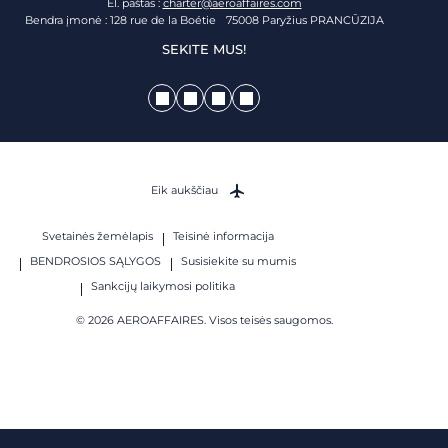
El. paštas :
charter@aeroaffaires.com
Bendra įmonė : 128 rue de la Boétie 75008 Paryžius PRANCŪZIJA
SEKITE MUS!
Eik aukščiau
Svetainės žemėlapis
Teisinė informacija
BENDROSIOS SĄLYGOS
Susisiekite su mumis
Sankcijų laikymosi politika
© 2026 AEROAFFAIRES. Visos teisės saugomos.