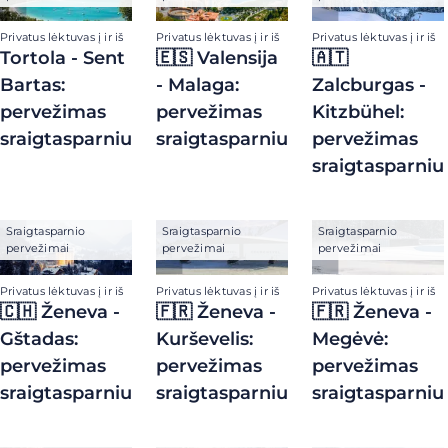
Privatus lėktuvas į ir iš
Privatus lėktuvas į ir iš
Privatus lėktuvas į ir iš
Tortola - Sent
🇪🇸 Valensija
🇦🇹
Bartas:
- Malaga:
Zalcburgas -
pervežimas
pervežimas
Kitzbühel:
sraigtasparniu
sraigtasparniu
pervežimas
sraigtasparniu
Sraigtasparnio
Sraigtasparnio
Sraigtasparnio
pervežimai
pervežimai
pervežimai
Privatus lėktuvas į ir iš
Privatus lėktuvas į ir iš
Privatus lėktuvas į ir iš
🇨🇭 Ženeva -
🇫🇷 Ženeva -
🇫🇷 Ženeva -
Gštadas:
Kurševelis:
Megėvė:
pervežimas
pervežimas
pervežimas
sraigtasparniu
sraigtasparniu
sraigtasparniu