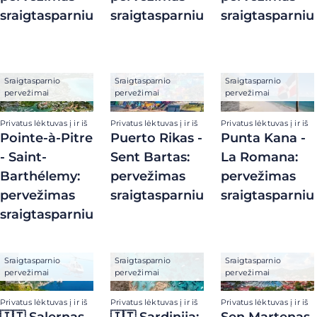
sraigtasparniu
sraigtasparniu
sraigtasparniu
Sraigtasparnio
Sraigtasparnio
Sraigtasparnio
pervežimai
pervežimai
pervežimai
Privatus lėktuvas į ir iš
Privatus lėktuvas į ir iš
Privatus lėktuvas į ir iš
Pointe-à-Pitre
Puerto Rikas -
Punta Kana -
- Saint-
Sent Bartas:
La Romana:
Barthélemy:
pervežimas
pervežimas
pervežimas
sraigtasparniu
sraigtasparniu
sraigtasparniu
Sraigtasparnio
Sraigtasparnio
Sraigtasparnio
pervežimai
pervežimai
pervežimai
Privatus lėktuvas į ir iš
Privatus lėktuvas į ir iš
Privatus lėktuvas į ir iš
🇮🇹 Salernas -
🇮🇹 Sardinija:
Sen Martenas