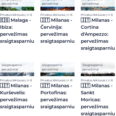
pervežimai
pervežimai
pervežimai
Privatus lėktuvas į ir iš
Privatus lėktuvas į ir iš
Privatus lėktuvas į ir iš
🇪🇸 Malaga -
🇮🇹 Milanas -
🇮🇹 Milanas -
Ibiza:
Červinija:
Cortina
pervežimas
pervežimas
d'Ampezzo:
sraigtasparniu
sraigtasparniu
pervežimas
sraigtasparniu
Sraigtasparnio
Sraigtasparnio
Sraigtasparnio
pervežimai
pervežimai
pervežimai
Privatus lėktuvas į ir iš
Privatus lėktuvas į ir iš
Privatus lėktuvas į ir iš
🇮🇹 Milanas -
🇮🇹 Milanas -
🇮🇹 Milanas -
Kurševelis:
Portofinas:
Sankt
pervežimas
pervežimas
Moricas:
sraigtasparniu
sraigtasparniu
pervežimas
sraigtasparniu