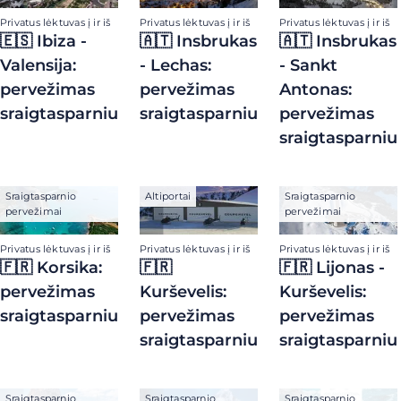
Privatus lėktuvas į ir iš
Privatus lėktuvas į ir iš
Privatus lėktuvas į ir iš
🇪🇸 Ibiza -
🇦🇹 Insbrukas
🇦🇹 Insbrukas
Valensija:
- Lechas:
- Sankt
pervežimas
pervežimas
Antonas:
sraigtasparniu
sraigtasparniu
pervežimas
sraigtasparniu
Sraigtasparnio
Altiportai
Sraigtasparnio
pervežimai
pervežimai
Privatus lėktuvas į ir iš
Privatus lėktuvas į ir iš
Privatus lėktuvas į ir iš
🇫🇷 Korsika:
🇫🇷
🇫🇷 Lijonas -
pervežimas
Kurševelis:
Kurševelis:
sraigtasparniu
pervežimas
pervežimas
sraigtasparniu
sraigtasparniu
Sraigtasparnio
Sraigtasparnio
Sraigtasparnio