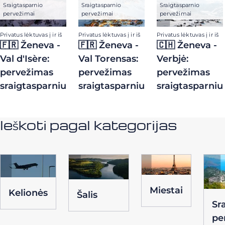
Sraigtasparnio
Sraigtasparnio
Sraigtasparnio
pervežimai
pervežimai
pervežimai
Privatus lėktuvas į ir iš
Privatus lėktuvas į ir iš
Privatus lėktuvas į ir iš
🇫🇷 Ženeva -
🇫🇷 Ženeva -
🇨🇭 Ženeva -
Val d'Isère:
Val Torensas:
Verbjė:
pervežimas
pervežimas
pervežimas
sraigtasparniu
sraigtasparniu
sraigtasparniu
Ieškoti pagal kategorijas
Miestai
Kelionės
Šalis
Sr
pe