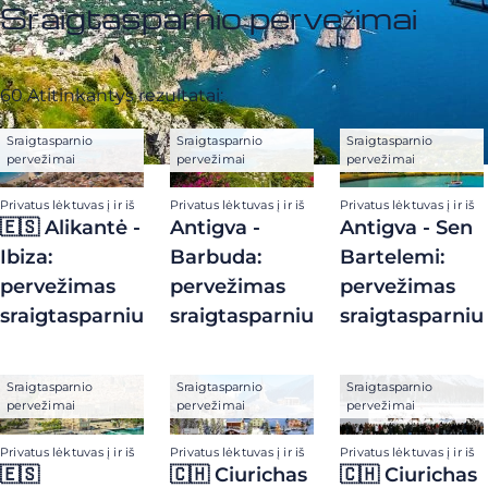
Sraigtasparnio pervežimai
60 Atitinkantys rezultatai:
Sraigtasparnio
Sraigtasparnio
Sraigtasparnio
pervežimai
pervežimai
pervežimai
Privatus lėktuvas į ir iš
Privatus lėktuvas į ir iš
Privatus lėktuvas į ir iš
🇪🇸 Alikantė -
Antigva -
Antigva - Sen
Ibiza:
Barbuda:
Bartelemi:
pervežimas
pervežimas
pervežimas
sraigtasparniu
sraigtasparniu
sraigtasparniu
Sraigtasparnio
Sraigtasparnio
Sraigtasparnio
pervežimai
pervežimai
pervežimai
Privatus lėktuvas į ir iš
Privatus lėktuvas į ir iš
Privatus lėktuvas į ir iš
🇪🇸
🇨🇭 Ciurichas
🇨🇭 Ciurichas