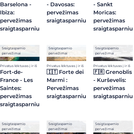
Barselona -
- Davosas:
- Sankt
Ibiza:
pervežimas
Moricas:
pervežimas
sraigtasparniu
pervežimas
sraigtasparniu
sraigtasparniu
Sraigtasparnio
Sraigtasparnio
Sraigtasparnio
pervežimai
pervežimai
pervežimai
Privatus lėktuvas į ir iš
Privatus lėktuvas į ir iš
Privatus lėktuvas į ir iš
Fort-de-
🇮🇹 Forte dei
🇫🇷 Grenoblis
France - Les
Marmi :
- Kurševelis:
Saintes:
Pervežimas
pervežimas
pervežimas
sraigtasparniu
sraigtasparniu
sraigtasparniu
Sraigtasparnio
Sraigtasparnio
Sraigtasparnio
pervežimai
pervežimai
pervežimai