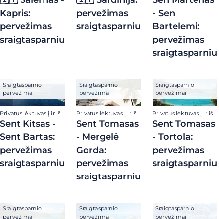
Kapris:
pervežimas
- Sen
pervežimas
sraigtasparniu
Bartelemi:
sraigtasparniu
pervežimas
sraigtasparniu
Sraigtasparnio
Sraigtasparnio
Sraigtasparnio
pervežimai
pervežimai
pervežimai
Privatus lėktuvas į ir iš
Privatus lėktuvas į ir iš
Privatus lėktuvas į ir iš
Sent Kitsas -
Sent Tomasas
Sent Tomasas
Sent Bartas:
- Mergelė
- Tortola:
pervežimas
Gorda:
pervežimas
sraigtasparniu
pervežimas
sraigtasparniu
sraigtasparniu
Sraigtasparnio
Sraigtasparnio
Sraigtasparnio
pervežimai
pervežimai
pervežimai