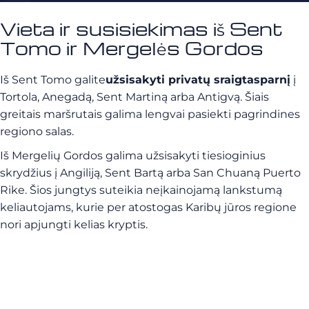
Vieta ir susisiekimas iš Sent
Tomo ir Mergelės Gordos
Iš Sent Tomo galite
užsisakyti privatų sraigtasparnį
į
Tortola, Anegadą, Sent Martiną arba Antigvą. Šiais
greitais maršrutais galima lengvai pasiekti pagrindines
regiono salas.
Iš Mergelių Gordos galima užsisakyti tiesioginius
skrydžius į Angiliją, Sent Bartą arba San Chuaną Puerto
Rike. Šios jungtys suteikia neįkainojamą lankstumą
keliautojams, kurie per atostogas Karibų jūros regione
nori apjungti kelias kryptis.