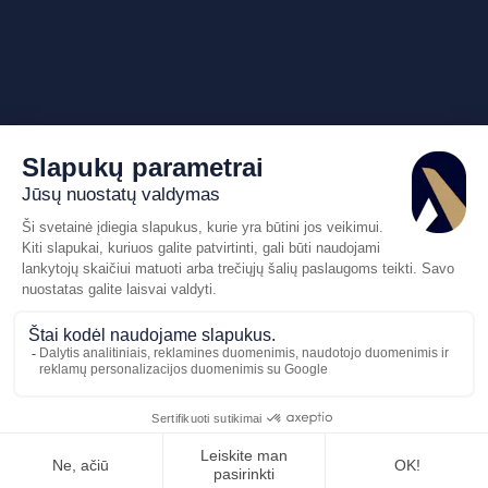
Pasiūlymo
Skambinkite
mums
prašymas