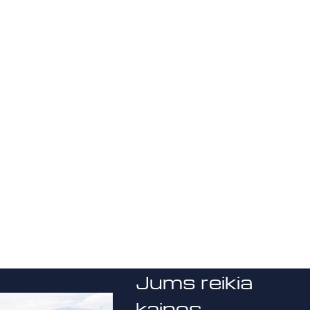
Jums reikia
kainos