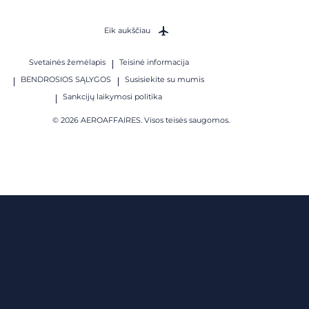
Eik aukščiau
Svetainės žemėlapis
Teisinė informacija
BENDROSIOS SĄLYGOS
Susisiekite su mumis
Sankcijų laikymosi politika
© 2026 AEROAFFAIRES. Visos teisės saugomos.