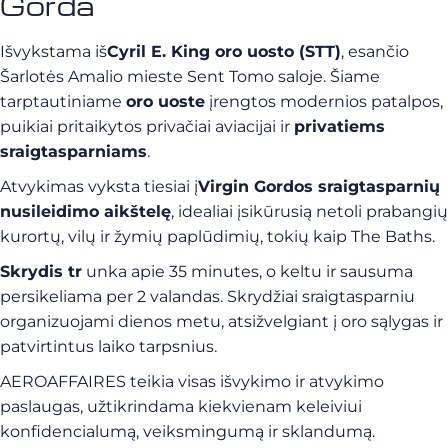
Gorda
Išvykstama iš
Cyril E. King oro uosto (STT)
, esančio
Šarlotės Amalio mieste Sent Tomo saloje. Šiame
tarptautiniame
oro uoste
įrengtos modernios patalpos,
puikiai pritaikytos privačiai aviacijai ir
privatiems
sraigtasparniams
.
Atvykimas vyksta tiesiai į
Virgin Gordos sraigtasparnių
nusileidimo aikštelę
, idealiai įsikūrusią netoli prabangių
kurortų, vilų ir žymių paplūdimių, tokių kaip The Baths.
Skrydis tr
unka apie 35 minutes, o keltu ir sausuma
persikeliama per 2 valandas. Skrydžiai sraigtasparniu
organizuojami dienos metu, atsižvelgiant į oro sąlygas ir
patvirtintus laiko tarpsnius.
AEROAFFAIRES teikia visas išvykimo ir atvykimo
paslaugas, užtikrindama kiekvienam keleiviui
konfidencialumą, veiksmingumą ir sklandumą.