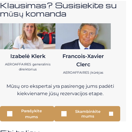
Klausimas? Susisiekite su
mūsų komanda
Izabelė Klerk
Francois-Xavier
Clerc
AEROAFFAIRES generalinis
direktorius
AEROAFFAIRES įkūrėjas
Mūsų oro ekspertai yra pasirengę jums padėti
kiekviename jūsų rezervacijos etape.
Parašykite
Skambinkite
mums
mums