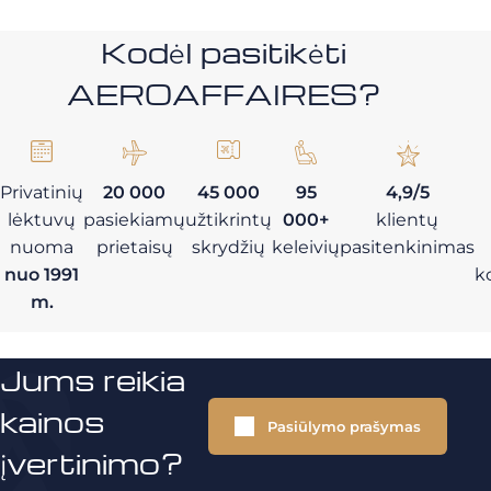
Kodėl pasitikėti
AEROAFFAIRES?
Privatinių
20 000
45 000
95
4,9/5
lėktuvų
pasiekiamų
užtikrintų
000+
klientų
nuoma
prietaisų
skrydžių
keleivių
pasitenkinimas
nuo 1991
k
m.
Jums reikia
kainos
Pasiūlymo prašymas
įvertinimo?