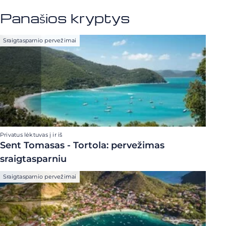
Panašios kryptys
Sraigtasparnio pervežimai
Privatus lėktuvas į ir iš
Sent Tomasas - Tortola: pervežimas
sraigtasparniu
Sraigtasparnio pervežimai