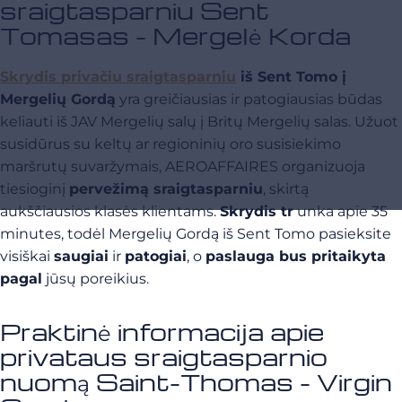
sraigtasparniu Sent
Tomasas - Mergelė Korda
Skrydis privačiu sraigtasparniu
iš Sent Tomo į
Mergelių Gordą
yra greičiausias ir patogiausias būdas
keliauti iš JAV Mergelių salų į Britų Mergelių salas. Užuot
susidūrus su keltų ar regioninių oro susisiekimo
maršrutų suvaržymais, AEROAFFAIRES organizuoja
tiesioginį
pervežimą sraigtasparniu
, skirtą
aukščiausios klasės klientams.
Skrydis tr
unka apie 35
minutes, todėl Mergelių Gordą iš Sent Tomo pasieksite
visiškai
saugiai
ir
patogiai
, o
paslauga bus pritaikyta
pagal
jūsų poreikius.
Praktinė informacija apie
privataus sraigtasparnio
nuomą Saint-Thomas - Virgin