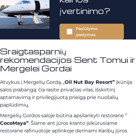
įvertinimo?
Pasiūlymo
prašymas
Sraigtasparnių
rekomendacijos Sent Tomui ir
Mergelei Gordai
Atvykus į Mergelių Gordą, „
Oil Nut Bay Resort”
įkūnija
salos prabangą: čia rasite privačias vilas, išskirtinį
aptarnavimą ir privilegijuotą prieigą prie nuošalių
paplūdimių.
Mergelių Gordos saloje būtina apsilankyti restorane ”
CocoMaya”
. Šiame ant jūros kranto įsikūrusiame
restorane rafinuotoje aplinkoje derinami Karibų jūros