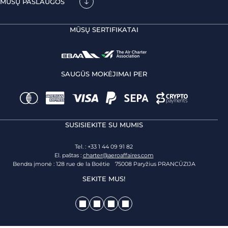
MŪSŲ PASLAUGOS
MŪSŲ SERTIFIKATAI
SAUGŪS MOKĖJIMAI PER
SUSISIEKITE SU MUMIS
Tel. : +33 1 44 09 91 82
El. paštas :
charter@aeroaffaires.com
Bendra įmonė : 128 rue de la Boétie 75008 Paryžius PRANCŪZIJA
SEKITE MUS!