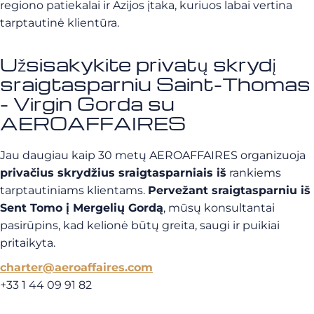
regiono patiekalai ir Azijos įtaka, kuriuos labai vertina
tarptautinė klientūra.
Užsisakykite privatų skrydį
sraigtasparniu Saint-Thomas
- Virgin Gorda su
AEROAFFAIRES
Jau daugiau kaip 30 metų AEROAFFAIRES organizuoja
privačius skrydžius sraigtasparniais iš
rankiems
tarptautiniams klientams.
Pervežant sraigtasparniu iš
Sent Tomo į Mergelių Gordą
, mūsų konsultantai
pasirūpins, kad kelionė būtų greita, saugi ir puikiai
pritaikyta.
charter@aeroaffaires.com
+33 1 44 09 91 82