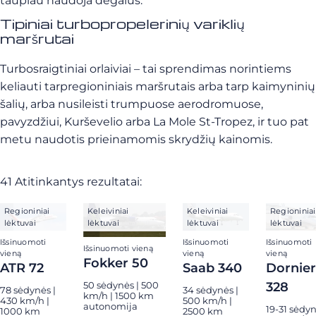
taupiau naudoja degalus.
Tipiniai turbopropelerinių variklių
maršrutai
Turbosraigtiniai orlaiviai – tai sprendimas norintiems
keliauti tarpregioniniais maršrutais arba tarp kaimyninių
šalių, arba nusileisti trumpuose aerodromuose,
pavyzdžiui, Kurševelio arba La Mole St-Tropez, ir tuo pat
metu naudotis prieinamomis skrydžių kainomis.
41 Atitinkantys rezultatai:
Regioniniai
Keleiviniai
Keleiviniai
Regioniniai
lėktuvai
lėktuvai
lėktuvai
lėktuvai
Išsinuomoti
Išsinuomoti
Išsinuomoti
Išsinuomoti vieną
vieną
vieną
vieną
Fokker 50
ATR 72
Saab 340
Dornier
328
50 sėdynės | 500
78 sėdynės |
34 sėdynės |
km/h | 1500 km
430 km/h |
500 km/h |
autonomija
19-31 sėdyn
1000 km
2500 km