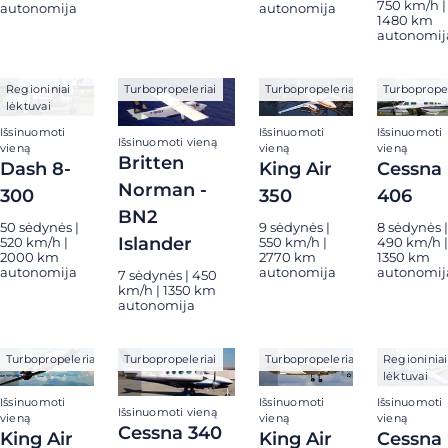
750 km/h |
autonomija
autonomija
1480 km
autonomij
Regioniniai
Turbopropeleriai
Turbopropeleriai
Turbopropel
lėktuvai
Išsinuomoti
Išsinuomoti
Išsinuomoti
Išsinuomoti vieną
vieną
vieną
vieną
Britten
Dash 8-
King Air
Cessna
Norman -
300
350
406
BN2
50 sėdynės |
9 sėdynės |
8 sėdynės |
Islander
520 km/h |
550 km/h |
490 km/h |
2000 km
2770 km
1350 km
autonomija
autonomija
autonomij
7 sėdynės | 450
km/h | 1350 km
autonomija
Turbopropeleriai
Turbopropeleriai
Turbopropeleriai
Regioniniai
lėktuvai
Išsinuomoti
Išsinuomoti
Išsinuomoti
Išsinuomoti vieną
vieną
vieną
vieną
Cessna 340
King Air
King Air
Cessna