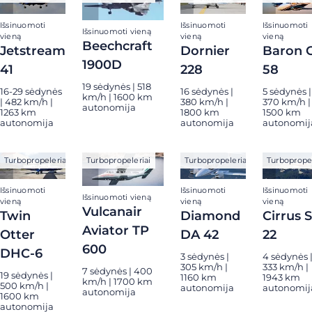
Išsinuomoti
Išsinuomoti
Išsinuomoti
Išsinuomoti vieną
vieną
vieną
vieną
Beechcraft
Jetstream
Dornier
Baron 
1900D
41
228
58
19 sėdynės | 518
16-29 sėdynės
16 sėdynės |
5 sėdynės |
km/h | 1600 km
| 482 km/h |
380 km/h |
370 km/h |
autonomija
1263 km
1800 km
1500 km
autonomija
autonomija
autonomij
Turbopropeleriai
Turbopropeleriai
Turbopropeleriai
Turbopropel
Išsinuomoti
Išsinuomoti
Išsinuomoti
Išsinuomoti vieną
vieną
vieną
vieną
Vulcanair
Twin
Diamond
Cirrus 
Aviator TP
Otter
DA 42
22
600
DHC-6
3 sėdynės |
4 sėdynės 
305 km/h |
333 km/h |
7 sėdynės | 400
19 sėdynės |
1160 km
1943 km
km/h | 1700 km
500 km/h |
autonomija
autonomij
autonomija
1600 km
autonomija