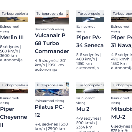
Turbopropeleriai
Turbopropeleriai
Turbopropeleriai
Turbopropel
Išsinuomoti
Išsinuomoti
Išsinuomoti
Išsinuomoti vieną
vieną
vieną
vieną
Vulcanair P
Merlin III
Piper PA-
Piper P
68 Turbo
34 Seneca
31 Nava
8 sėdynės |
Commander
560 km/h |
5-6 sėdynės |
4-5 sėdynė
3600 km
460 km/h |
470 km/h |
autonomija
4-5 sėdynės | 301
1350 km
1550 km
km/h | 1950 km
autonomija
autonomij
autonomija
Turbopropeleriai
Turbopropeleriai
Turbopropeleriai
Turbopropel
Išsinuomoti
Išsinuomoti
Išsinuomoti
Išsinuomoti vieną
vieną
vieną
vieną
Pilatus PC-
Piper
Mu 2
Mitsubi
12
Cheyenne
MU-2
4-9 sėdynės |
500 km/h |
II
4-8 sėdynės | 500
6 sėdynės |
2334 km
km/h | 2900 km
525 km/h |
autonomija