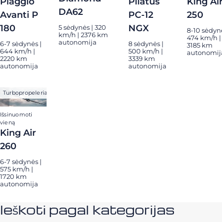
Piaggio
Pilatus
King Ai
DA62
Avanti P
PC-12
250
180
NGX
5 sėdynės | 320
8-10 sėdynė
km/h | 2376 km
474 km/h |
autonomija
6-7 sėdynės |
8 sėdynės |
3185 km
644 km/h |
500 km/h |
autonomij
2220 km
3339 km
autonomija
autonomija
Turbopropeleriai
Išsinuomoti
vieną
King Air
260
6-7 sėdynės |
575 km/h |
1720 km
autonomija
Ieškoti pagal kategorijas