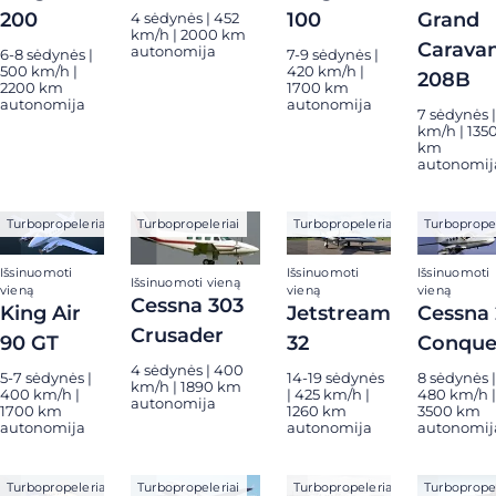
200
100
Grand
4 sėdynės | 452
km/h | 2000 km
Carava
autonomija
6-8 sėdynės |
7-9 sėdynės |
500 km/h |
420 km/h |
208B
2200 km
1700 km
autonomija
autonomija
7 sėdynės |
km/h | 135
km
autonomij
Turbopropeleriai
Turbopropeleriai
Turbopropeleriai
Turbopropel
Išsinuomoti
Išsinuomoti
Išsinuomoti
Išsinuomoti vieną
vieną
vieną
vieną
Cessna 303
King Air
Jetstream
Cessna 
Crusader
90 GT
32
Conque
4 sėdynės | 400
5-7 sėdynės |
14-19 sėdynės
8 sėdynės |
km/h | 1890 km
400 km/h |
| 425 km/h |
480 km/h |
autonomija
1700 km
1260 km
3500 km
autonomija
autonomija
autonomij
Turbopropeleriai
Turbopropeleriai
Turbopropeleriai
Turbopropel