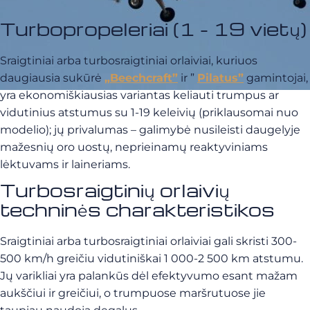
Turbopropeleriai (1 - 19 vietų)
Sraigtiniai arba turbosraigtiniai orlaiviai, kuriuos
daugiausia sukūrė
„Beechcraft”
ir ”
Pilatus”
gamintojai,
yra ekonomiškiausias variantas keliauti trumpus ar
vidutinius atstumus su 1-19 keleivių (priklausomai nuo
modelio); jų privalumas – galimybė nusileisti daugelyje
mažesnių oro uostų, neprieinamų reaktyviniams
lėktuvams ir laineriams.
Turbosraigtinių orlaivių
techninės charakteristikos
Sraigtiniai arba turbosraigtiniai orlaiviai gali skristi 300-
500 km/h greičiu vidutiniškai 1 000-2 500 km atstumu.
Jų varikliai yra palankūs dėl efektyvumo esant mažam
aukščiui ir greičiui, o trumpuose maršrutuose jie