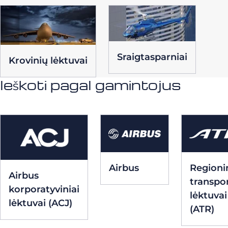
Sraigtasparniai
Krovinių lėktuvai
Ieškoti pagal gamintojus
Airbus
Regionin
Airbus
transpo
korporatyviniai
lėktuvai
lėktuvai (ACJ)
(ATR)