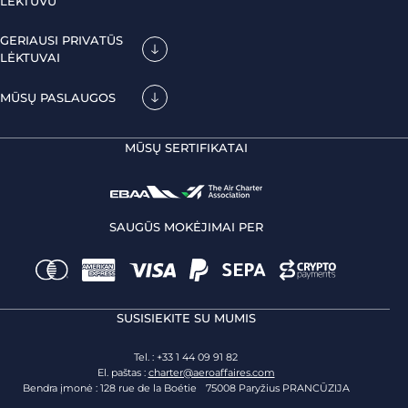
LĖKTUVU
GERIAUSI PRIVATŪS
LĖKTUVAI
MŪSŲ PASLAUGOS
MŪSŲ SERTIFIKATAI
SAUGŪS MOKĖJIMAI PER
SUSISIEKITE SU MUMIS
Tel. : +33 1 44 09 91 82
El. paštas :
charter@aeroaffaires.com
Bendra įmonė : 128 rue de la Boétie 75008 Paryžius PRANCŪZIJA