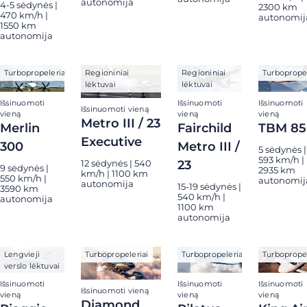
autonomija
4-5 sėdynės |
2300 km
470 km/h |
autonomij
1550 km
autonomija
Turbopropeleriai
Regioniniai
Regioniniai
Turbopropel
lėktuvai
lėktuvai
Išsinuomoti
Išsinuomoti
Išsinuomoti
Išsinuomoti vieną
vieną
vieną
vieną
Metro III / 23
Merlin
Fairchild
TBM 85
Executive
300
Metro III /
5 sėdynės |
593 km/h |
23
12 sėdynės | 540
9 sėdynės |
2935 km
km/h | 1100 km
550 km/h |
autonomij
autonomija
15-19 sėdynės |
3590 km
540 km/h |
autonomija
1100 km
autonomija
Lengvieji
Turbopropeleriai
Turbopropeleriai
Turbopropel
verslo lėktuvai
Išsinuomoti
Išsinuomoti
Išsinuomoti
Išsinuomoti vieną
vieną
vieną
vieną
Diamond