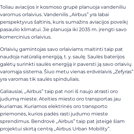
Toliau aviacijos ir kosmoso grupė planuoja vandeniliu
varomus orlaivius. Vandenilis „Airbus” yra labai
perspektyvus šaltinis, kuris sumažins aviacijos poveikį
pasaulio klimatui. Jie planuoja iki 2035 m. įrengti savo
komercinius orlaivius.
Orlaivių gamintojas savo orlaiviams maitinti taip pat
naudoja natūralią energiją, t. y. saulę. Saulės baterijos
galėtų surinkti saulės energiją ir paversti ją savo orlaivių
varomąja sistema. Šiuo metu vienas erdvėlaivis „Zefyras”
yra varomas tik saulės spinduliais.
Galiausiai, „Airbus” taip pat nori iš naujo atrasti oro
judumą mieste. Ateities miesto oro transportas jau
kuriamas. Kuriamos elektrinės oro transporto
priemonės, kurios padės rasti judumo mieste
sprendimus. Bendrovė „Airbus” taip pat įsteigė šiam
projektui skirtą centrą „Airbus Urban Mobility”.