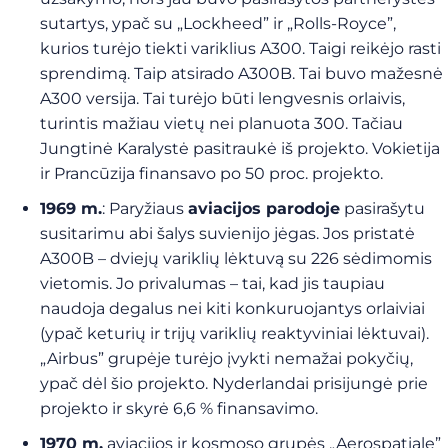
sutartys, ypač su „Lockheed” ir „Rolls-Royce”,
kurios turėjo tiekti variklius A300. Taigi reikėjo rasti
sprendimą. Taip atsirado A300B. Tai buvo mažesnė
A300 versija. Tai turėjo būti lengvesnis orlaivis,
turintis mažiau vietų nei planuota 300. Tačiau
Jungtinė Karalystė pasitraukė iš projekto. Vokietija
ir Prancūzija finansavo po 50 proc. projekto.
1969 m.
: Paryžiaus
aviacijos parodoje
pasirašytu
susitarimu abi šalys suvienijo jėgas. Jos pristatė
A300B – dviejų variklių lėktuvą su 226 sėdimomis
vietomis. Jo privalumas – tai, kad jis taupiau
naudoja degalus nei kiti konkuruojantys orlaiviai
(ypač keturių ir trijų variklių reaktyviniai lėktuvai).
„Airbus” grupėje turėjo įvykti nemažai pokyčių,
ypač dėl šio projekto. Nyderlandai prisijungė prie
projekto ir skyrė 6,6 % finansavimo.
1970 m.
aviacijos ir kosmoso grupės „Aerospatiale”