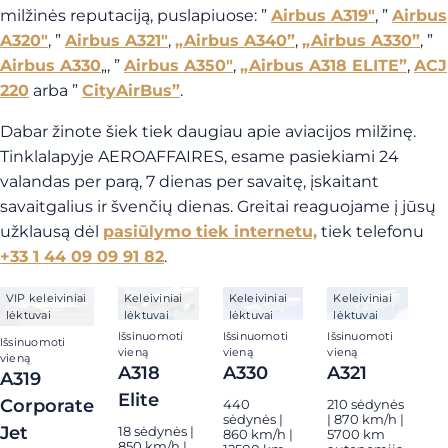
milžinės reputaciją, puslapiuose: ”
Airbus A319″
, ”
Airbus
A320″
, ”
Airbus A321″
,
„Airbus A340”
,
„Airbus A330”
, ”
Airbus A330
„, ”
Airbus A350″
,
„Airbus A318 ELITE”
,
ACJ
220
arba ”
CityAirBus”
.
Dabar žinote šiek tiek daugiau apie aviacijos milžinę.
Tinklalapyje AEROAFFAIRES, esame pasiekiami 24
valandas per parą, 7 dienas per savaitę, įskaitant
savaitgalius ir švenčių dienas. Greitai reaguojame į jūsų
užklausą dėl
pasiūlymo tiek internetu,
tiek telefonu
+33 1 44 09 09 91 82
.
VIP keleiviniai
Keleiviniai
Keleiviniai
Keleiviniai
lėktuvai
lėktuvai
lėktuvai
lėktuvai
Išsinuomoti
Išsinuomoti
Išsinuomoti
Išsinuomoti
vieną
vieną
vieną
vieną
A318
A330
A321
A319
Elite
Corporate
440
210 sėdynės
sėdynės |
| 870 km/h |
Jet
18 sėdynės |
860 km/h |
5700 km
850 km/h |