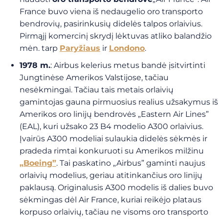
France buvo viena iš nedaugelio oro transporto
bendrovių, pasirinkusių didelės talpos orlaivius.
Pirmąjį komercinį skrydį lėktuvas atliko balandžio
mėn. tarp
Paryžiaus
ir
Londono
.
1978 m.
: Airbus kelerius metus bandė įsitvirtinti
Jungtinėse Amerikos Valstijose, tačiau
nesėkmingai. Tačiau tais metais orlaivių
gamintojas gauna pirmuosius realius užsakymus iš
Amerikos oro linijų bendrovės „Eastern Air Lines”
(EAL), kuri užsako 23 B4 modelio A300 orlaivius.
Įvairūs A300 modeliai sulaukia didelės sėkmės ir
pradeda rimtai konkuruoti su Amerikos milžinu
„Boeing”
. Tai paskatino „Airbus” gaminti naujus
orlaivių modelius, geriau atitinkančius oro linijų
paklausą. Originalusis A300 modelis iš dalies buvo
sėkmingas dėl Air France, kuriai reikėjo plataus
korpuso orlaivių, tačiau ne visoms oro transporto