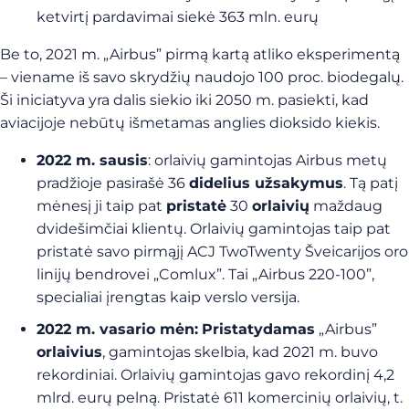
ketvirtį pardavimai siekė 363 mln. eurų
Be to, 2021 m. „Airbus” pirmą kartą atliko eksperimentą
– viename iš savo skrydžių naudojo 100 proc. biodegalų.
Ši iniciatyva yra dalis siekio iki 2050 m. pasiekti, kad
aviacijoje nebūtų išmetamas anglies dioksido kiekis.
2022 m. sausis
: orlaivių gamintojas Airbus metų
pradžioje pasirašė 36
didelius užsakymus
. Tą patį
mėnesį ji taip pat
pristatė
30
orlaivių
maždaug
dvidešimčiai klientų. Orlaivių gamintojas taip pat
pristatė savo pirmąjį ACJ TwoTwenty Šveicarijos oro
linijų bendrovei „Comlux”. Tai „Airbus 220-100”,
specialiai įrengtas kaip verslo versija.
2022 m. vasario mėn:
Pristatydamas
„Airbus”
orlaivius
, gamintojas skelbia, kad 2021 m. buvo
rekordiniai. Orlaivių gamintojas gavo rekordinį 4,2
mlrd. eurų pelną. Pristatė 611 komercinių orlaivių, t.