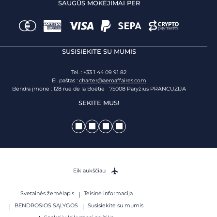
SAUGŪS MOKĖJIMAI PER
SUSISIEKITE SU MUMIS
Tel. : +33 1 44 09 91 82
El. paštas :
charter@aeroaffaires.com
Bendra įmonė : 128 rue de la Boétie 75008 Paryžius PRANCŪZIJA
SEKITE MUS!
Eik aukščiau
Svetainės žemėlapis
Teisinė informacija
BENDROSIOS SĄLYGOS
Susisiekite su mumis