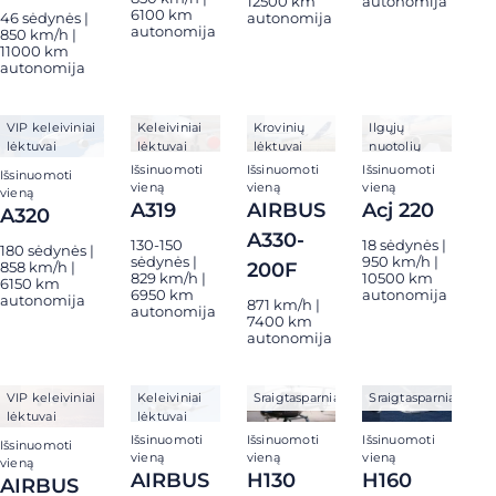
12500 km
autonomija
6100 km
46 sėdynės |
autonomija
autonomija
850 km/h |
11000 km
autonomija
VIP keleiviniai
Keleiviniai
Krovinių
Ilgųjų
lėktuvai
lėktuvai
lėktuvai
nuotolių
privatūs
Išsinuomoti
Išsinuomoti
Išsinuomoti
Išsinuomoti
lėktuvai
vieną
vieną
vieną
vieną
A319
AIRBUS
Acj 220
A320
A330-
130-150
18 sėdynės |
180 sėdynės |
sėdynės |
950 km/h |
200F
858 km/h |
829 km/h |
10500 km
6150 km
6950 km
autonomija
autonomija
871 km/h |
autonomija
7400 km
autonomija
VIP keleiviniai
Keleiviniai
Sraigtasparniai
Sraigtasparniai
lėktuvai
lėktuvai
Išsinuomoti
Išsinuomoti
Išsinuomoti
Išsinuomoti
vieną
vieną
vieną
vieną
AIRBUS
H130
H160
AIRBUS