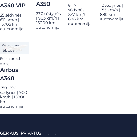
A350
A340 VIP
6 - 7
12 sėdynės |
sėdynės |
255 km/h |
370 sėdynės
237 km/h |
880 km
25 sėdynės |
| 903 km/h |
606 km
autonomija
611 km/h |
15000 km
autonomija
13705 km
autonomija
autonomija
Keleiviniai
lėktuvai
Išsinuomoti
vieną
Airbus
A340
250–290
sėdynės | 900
km/h | 15000
km
autonomija
GERIAUSI PRIVATŪS