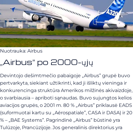
Nuotrauka: Airbus
„Airbus” po 2000-ųjų
Devintojo dešimtmečio pabaigoje „Airbus” grupė buvo
pertvarkyta, siekiant užtikrinti, kad ji išliktų vieninga ir
konkurencinga struktūra Amerikos milžinės akivaizdoje,
o svarbiausia – apriboti sąnaudas. Buvo sujungtos kelios
aviacijos grupės, o 2001 m. 80 % „Airbus” priklausė EADS
(suformuotai kartu su „Aérospatiale”, CASA ir DASA) ir 20
% – „BAE Systems”. Pagrindinė „Airbus” būstinė yra
Tulūzoje, Prancūzijoje. Jos generalinis direktorius yra