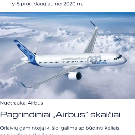
y. 8 proc. daugiau nei 2020 m.
Nuotrauka: Airbus
Pagrindiniai „Airbus” skaičiai
Orlaivių gamintoją iki šiol galima apibūdinti keliais