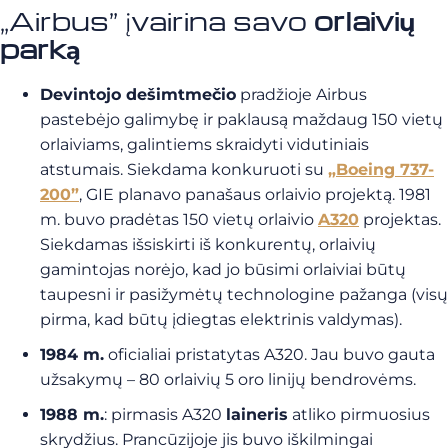
„Airbus” įvairina savo
orlaivių
parką
Devintojo dešimtmečio
pradžioje Airbus
pastebėjo galimybę ir paklausą maždaug 150 vietų
orlaiviams, galintiems skraidyti vidutiniais
atstumais. Siekdama konkuruoti su
„Boeing 737-
200”
, GIE planavo panašaus orlaivio projektą. 1981
m. buvo pradėtas 150 vietų orlaivio
A320
projektas.
Siekdamas išsiskirti iš konkurentų, orlaivių
gamintojas norėjo, kad jo būsimi orlaiviai būtų
taupesni ir pasižymėtų technologine pažanga (visų
pirma, kad būtų įdiegtas elektrinis valdymas).
1984 m.
oficialiai pristatytas A320. Jau buvo gauta
užsakymų – 80 orlaivių 5 oro linijų bendrovėms.
1988 m.
: pirmasis A320
laineris
atliko pirmuosius
skrydžius. Prancūzijoje jis buvo iškilmingai