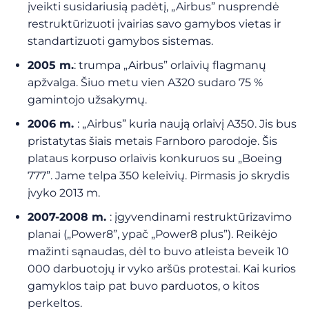
įveikti susidariusią padėtį, „Airbus” nusprendė
restruktūrizuoti įvairias savo gamybos vietas ir
standartizuoti gamybos sistemas.
2005 m.
: trumpa „Airbus” orlaivių flagmanų
apžvalga. Šiuo metu vien A320 sudaro 75 %
gamintojo užsakymų.
2006 m.
: „Airbus” kuria naują orlaivį A350. Jis bus
pristatytas šiais metais Farnboro parodoje. Šis
plataus korpuso orlaivis konkuruos su „Boeing
777”. Jame telpa 350 keleivių. Pirmasis jo skrydis
įvyko 2013 m.
2007-2008 m.
: įgyvendinami restruktūrizavimo
planai („Power8”, ypač „Power8 plus”). Reikėjo
mažinti sąnaudas, dėl to buvo atleista beveik 10
000 darbuotojų ir vyko aršūs protestai. Kai kurios
gamyklos taip pat buvo parduotos, o kitos
perkeltos.