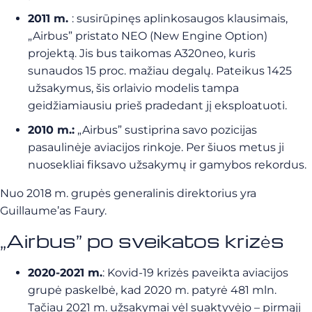
2011 m.
: susirūpinęs aplinkosaugos klausimais,
„Airbus” pristato NEO (New Engine Option)
projektą. Jis bus taikomas A320neo, kuris
sunaudos 15 proc. mažiau degalų. Pateikus 1425
užsakymus, šis orlaivio modelis tampa
geidžiamiausiu prieš pradedant jį eksploatuoti.
2010 m.:
„Airbus” sustiprina savo pozicijas
pasaulinėje aviacijos rinkoje. Per šiuos metus ji
nuosekliai fiksavo užsakymų ir gamybos rekordus.
Nuo 2018 m. grupės generalinis direktorius yra
Guillaume’as Faury.
„Airbus” po sveikatos krizės
2020-2021 m.
: Kovid-19 krizės paveikta aviacijos
grupė paskelbė, kad 2020 m. patyrė 481 mln.
Tačiau 2021 m. užsakymai vėl suaktyvėjo – pirmąjį