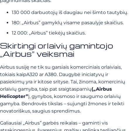
pagrindiniais skaičiais:
130 000 darbuotojų iš daugiau nei šimto tautybių.
180: „Airbus” gamyklų visame pasaulyje skaičius.
12 000: „Airbus” tiekėjų skaičius.
Skirtingi orlaivių gamintojo
„Airbus” veiksmai
Airbus susiję ne tik su garsiais komerciniais orlaiviais,
tokiais kaipA320 ar A380. Daugybė iniciatyvų ir
pasiekimų yra ir kitose srityse. Tai, žinoma, komercinių
orlaivių gamyba, taip pat sraigtasparnių
(„Airbus
Helicopter”
), gynybos, kosmoso ir saugumo orlaivių
gamyba. Bendrovės tikslas – sujungti žmones ir teikti
novatoriškus, saugius sprendimus.
Galiausiai „Airbus” garbės reikalas – gaminti vis
atsakingesnius, švaresnius, mažiau aplinką teršiančius