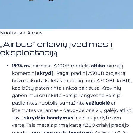
Nuotrauka: Airbus
„Airbus” orlaivių įvedimas į
eksploataciją
1974 m.
: pirmasis A300B modelis
atliko
pirmąjį
komercinį
skrydį
. Pagal pradinį A300B projektą
buvo sukurta keletas modelių (nuo A300B1 iki B11),
kad būtų patenkinta rinkos paklausa. Krovinių
gabenimui oru skirta versija, lengvesnė versija,
padidintas nuotolis, sumažinta
važiuoklė
ar
ištemptas variantas – daugybė orlaivių galėjo atlikti
savo
skrydžio bandymus
ir vėliau įrodyti savo
vertę. Tais metais pirmą kartą A300 orlaivį pradėjo
naudoti
oro transporto bendrovė
„Air France”. Air