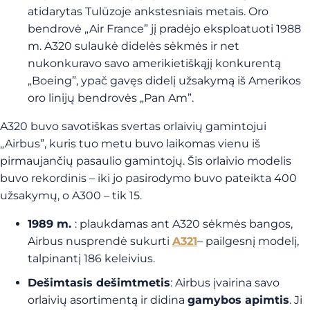
atidarytas Tulūzoje ankstesniais metais. Oro
bendrovė „Air France” jį pradėjo eksploatuoti 1988
m. A320 sulaukė didelės sėkmės ir net
nukonkuravo savo amerikietiškąjį konkurentą
„Boeing”, ypač gavęs didelį užsakymą iš Amerikos
oro linijų bendrovės „Pan Am”.
A320 buvo savotiškas svertas orlaivių gamintojui
„Airbus”, kuris tuo metu buvo laikomas vienu iš
pirmaujančių pasaulio gamintojų. Šis orlaivio modelis
buvo rekordinis – iki jo pasirodymo buvo pateikta 400
užsakymų, o A300 – tik 15.
1989 m.
: plaukdamas ant A320 sėkmės bangos,
Airbus nusprendė sukurti
A321
– pailgesnį modelį,
talpinantį 186 keleivius.
Dešimtasis dešimtmetis
: Airbus įvairina savo
orlaivių asortimentą ir didina
gamybos apimtis
. Ji