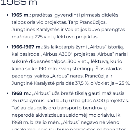
1965 m
1965 m.:
pradėtas įgyvendinti pirmasis didelės
talpos orlaivio projektas. Tarp Prancūzijos,
Jungtinės Karalystės ir Vokietijos buvo parengtas
maždaug 225 vietų lėktuvo projektas.
1966-1967 m.
: šis laikotarpis žymi „Airbus” istoriją,
kai pasirodė „Airbus A300″ projektas. Airbus” nariai
sukūrė didesnės talpos, 300 vietų lėktuvą, kurio
kaina siekė 190 mln. svarų sterlingų. Šias išlaidas
padengs įvairios „Airbus” narės. Prancūzija ir
Jungtinė Karalystė prisidės 37,5 %, o Vokietija – 25 %.
1968 m.
: „Airbus” užsibrėžė tikslą gauti mažiausiai
75 užsakymus, kad būtų užbaigtas A300 projektas.
Tačiau daugelis oro transporto bendrovių
neparodė akivaizdaus susidomėjimo orlaiviu. Iki
1968 m. birželio mėn. „Airbus” negavo nė vieno
užsakymo, nors jau buvo pasirašytos partnerystės