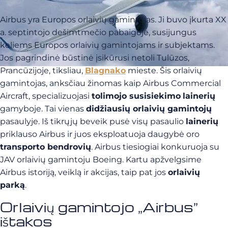
Airbus yra Europos orlaivių gamintojas. Ji buvo įkurta XX
a. septintojo dešimtmečio pabaigoje, susijungus
keliems Europos orlaivių gamintojams ir subjektams.
Jos pagrindinė būstinė įsikūrusi netoli Tulūzos,
Prancūzijoje, tiksliau,
Blagnako
mieste. Šis orlaivių
gamintojas, anksčiau žinomas kaip Airbus Commercial
Aircraft, specializuojasi
tolimojo susisiekimo
lainerių
gamyboje. Tai vienas
didžiausių orlaivių gamintojų
pasaulyje. Iš tikrųjų beveik pusė visų pasaulio
lainerių
priklauso Airbus ir juos eksploatuoja daugybė oro
transporto bendrovių
. Airbus tiesiogiai konkuruoja su
JAV orlaivių gamintoju Boeing. Kartu apžvelgsime
Airbus istoriją, veiklą ir akcijas, taip pat jos
orlaivių
parką
.
Orlaivių gamintojo „Airbus”
ištakos