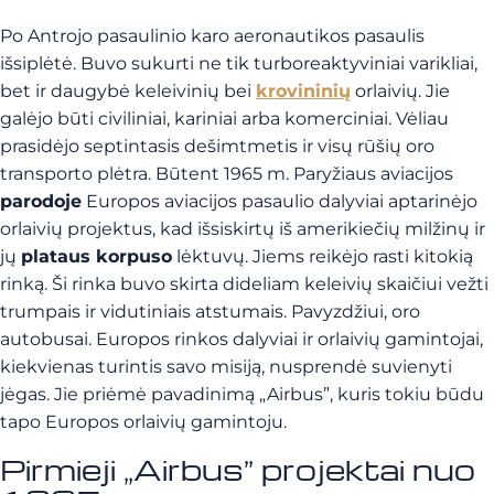
Po Antrojo pasaulinio karo aeronautikos pasaulis
išsiplėtė. Buvo sukurti ne tik turboreaktyviniai varikliai,
bet ir daugybė keleivinių bei
krovininių
orlaivių. Jie
galėjo būti civiliniai, kariniai arba komerciniai. Vėliau
prasidėjo septintasis dešimtmetis ir visų rūšių oro
transporto plėtra. Būtent 1965 m. Paryžiaus aviacijos
parodoje
Europos aviacijos pasaulio dalyviai aptarinėjo
orlaivių projektus, kad išsiskirtų iš amerikiečių milžinų ir
jų
plataus korpuso
lėktuvų. Jiems reikėjo rasti kitokią
rinką. Ši rinka buvo skirta dideliam keleivių skaičiui vežti
trumpais ir vidutiniais atstumais. Pavyzdžiui, oro
autobusai. Europos rinkos dalyviai ir orlaivių gamintojai,
kiekvienas turintis savo misiją, nusprendė suvienyti
jėgas. Jie priėmė pavadinimą „Airbus”, kuris tokiu būdu
tapo Europos orlaivių gamintoju.
Pirmieji „Airbus” projektai nuo