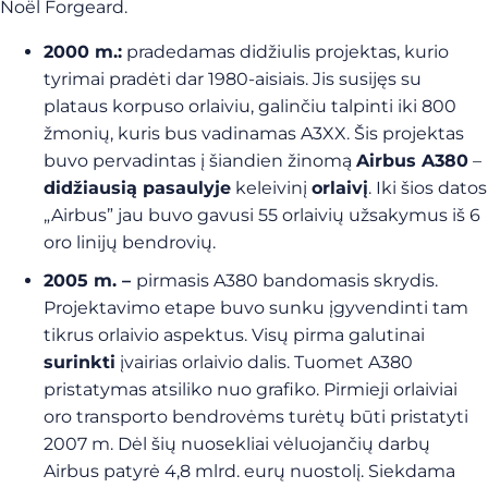
Noël Forgeard.
2000 m.:
pradedamas didžiulis projektas, kurio
tyrimai pradėti dar 1980-aisiais. Jis susijęs su
plataus korpuso orlaiviu, galinčiu talpinti iki 800
žmonių, kuris bus vadinamas A3XX. Šis projektas
buvo pervadintas į šiandien žinomą
Airbus A380
–
didžiausią pasaulyje
keleivinį
orlaivį
. Iki šios datos
„Airbus” jau buvo gavusi 55 orlaivių užsakymus iš 6
oro linijų bendrovių.
2005 m. –
pirmasis A380 bandomasis skrydis.
Projektavimo etape buvo sunku įgyvendinti tam
tikrus orlaivio aspektus. Visų pirma galutinai
surinkti
įvairias orlaivio dalis. Tuomet A380
pristatymas atsiliko nuo grafiko. Pirmieji orlaiviai
oro transporto bendrovėms turėtų būti pristatyti
2007 m. Dėl šių nuosekliai vėluojančių darbų
Airbus patyrė 4,8 mlrd. eurų nuostolį. Siekdama