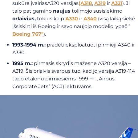
sukūrė įvairiasA320 versijas
(A318
,
A319
ir
A321
). Ji
taip pat gamino
naujus
tolimojo susisiekimo
orlaivius,
tokius kaip
A330
ir
A340
(visą laiką siekė
išsiskirti iš Boeing ir savo naujojo modelio, ypač ”
Boeing 767″
).
1993-1994 m.:
pradėti eksploatuoti pirmieji A340 ir
A330.
1995 m.:
pirmasis skrydis mažesne A320 versija –
A319. Šis orlaivis svarbus tuo, kad jo versija A319-114
tapo etalonu pirmiesiems 1999 m. „Airbus
Corporate Jets” (ACJ) lėktuvams.