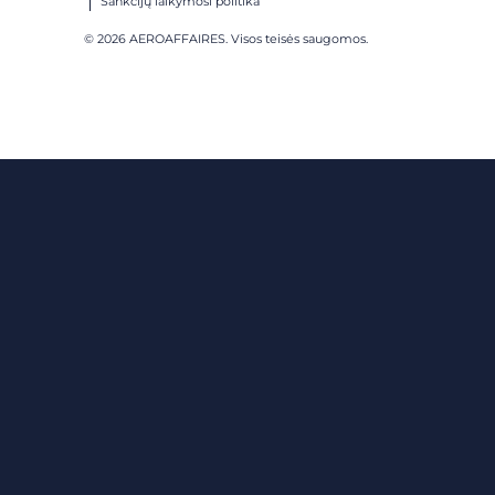
Sankcijų laikymosi politika
© 2026 AEROAFFAIRES. Visos teisės saugomos.