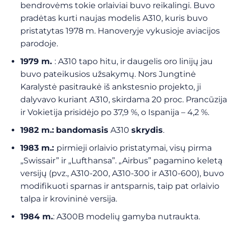
bendrovėms tokie orlaiviai buvo reikalingi. Buvo
pradėtas kurti naujas modelis A310, kuris buvo
pristatytas 1978 m. Hanoveryje vykusioje aviacijos
parodoje.
1979 m.
: A310 tapo hitu, ir daugelis oro linijų jau
buvo pateikusios užsakymų. Nors Jungtinė
Karalystė pasitraukė iš ankstesnio projekto, ji
dalyvavo kuriant A310, skirdama 20 proc. Prancūzija
ir Vokietija prisidėjo po 37,9 %, o Ispanija – 4,2 %.
1982 m.:
bandomasis
A310
skrydis
.
1983 m.:
pirmieji orlaivio pristatymai, visų pirma
„Swissair” ir „Lufthansa”. „Airbus” pagamino keletą
versijų (pvz., A310-200, A310-300 ir A310-600), buvo
modifikuoti sparnas ir antsparnis, taip pat orlaivio
talpa ir krovininė versija.
1984 m.
: A300B modelių gamyba nutraukta.