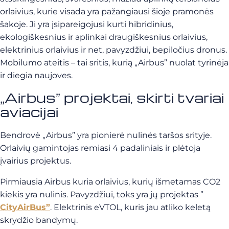
orlaivius, kurie visada yra pažangiausi šioje pramonės
šakoje. Ji yra įsipareigojusi kurti hibridinius,
ekologiškesnius ir aplinkai draugiškesnius orlaivius,
elektrinius orlaivius ir net, pavyzdžiui, bepiločius dronus.
Mobilumo ateitis – tai sritis, kurią „Airbus” nuolat tyrinėja
ir diegia naujoves.
„Airbus” projektai, skirti tvariai
aviacijai
Bendrovė „Airbus” yra pionierė nulinės taršos srityje.
Orlaivių gamintojas remiasi 4 padaliniais ir plėtoja
įvairius projektus.
Pirmiausia Airbus kuria orlaivius, kurių išmetamas CO2
kiekis yra nulinis. Pavyzdžiui, toks yra jų projektas ”
CityAirBus”
. Elektrinis eVTOL, kuris jau atliko keletą
skrydžio bandymų.