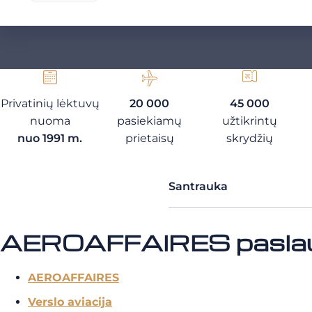
Privatinių lėktuvų
20 000
45 000
nuoma
pasiekiamų
užtikrintų
nuo 1991 m.
prietaisų
skrydžių
Santrauka
AEROAFFAIRES pasla
AEROAFFAIRES
Verslo aviacija