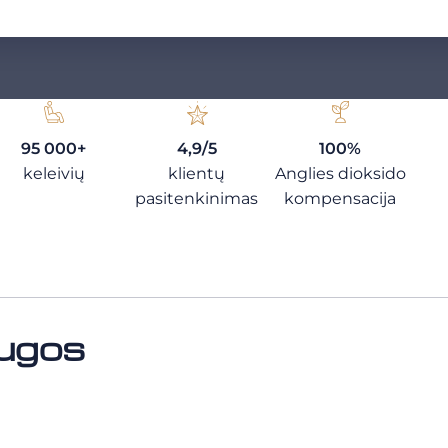
95 000+
4,9/5
100%
keleivių
klientų
Anglies dioksido
pasitenkinimas
kompensacija
ugos