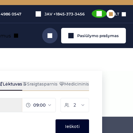
 4986 0547
JAV
+1845-373-3456
LT
e mus
Pasiūlymo prašymas
Ieškoti