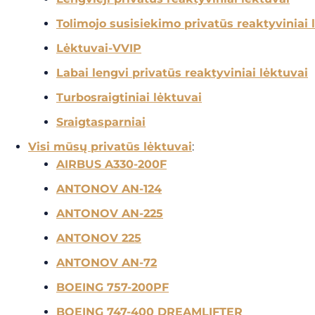
Tolimojo susisiekimo privatūs reaktyviniai 
Lėktuvai-VVIP
Labai lengvi privatūs reaktyviniai lėktuvai
Turbosraigtiniai lėktuvai
Sraigtasparniai
Visi mūsų privatūs lėktuvai
:
AIRBUS A330-200F
ANTONOV AN-124
ANTONOV AN-225
ANTONOV 225
ANTONOV AN-72
BOEING 757-200PF
BOEING 747-400 DREAMLIFTER