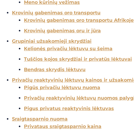
Meno kūrinių vežimas
Krovinių gabenimas oro transportu
Krovinių gabenimas oro transportu Afrikoje
Krovinių gabenimas oru ir jūra
Grupiniai užsakomieji skrydžiai
Kelionės privačiu lėktuvu su šeima
Tuščios kojos skrydžiai ir privatūs lėktuvai
Bendras skrydis lėktuvu
Privačių reaktyvinių lėktuvų kainos ir užsakomie
Pigūs privačiu lėktuvu nuoma
Privačių reaktyvinių lėktuvų nuomos paly
Pigus privatus reaktyvinis lėktuvas
Sraigtasparnio nuoma
Privataus sraigtasparnio kaina