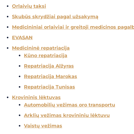
Orlaivių taksi
Skubūs skrydžiai pagal užsakymą
Medicininiai orlaiviai ir greitoji medicinos pagal
EVASAN
Medicininė repatriacija
Kūno repatriacija
Repatriacija Alžyras
Repatriacija Marokas
Repatriacija Tunisas
Krovininis lėktuvas
Auto
m
obilių vežimas oro transportu
Arklių vežimas krovininiu lėktuvu
Vaistų vežimas