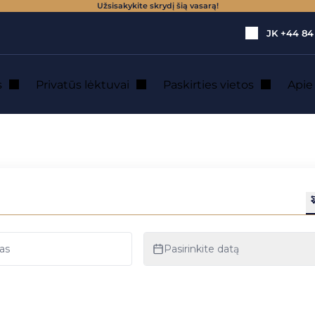
Užsisakykite skrydį šią vasarą!
JK
+44 84
s
Privatūs lėktuvai
Paskirties vietos
Api
is