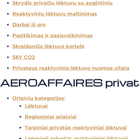
Skrydis privačiu lėktuvu su augintiniu
Reaktyvinių lėktuvų maitinimas
Darbai iš oro
Pasitikimas ir pasisveikinimas
Skraidančio lėktuvo kortelė
SKY CO2
Privataus reaktyvinio lėktuvo nuomos citata
AEROAFFAIRES privatūs
Orlaivių kategorijos
:
Lėktuvai
Regioniniai orlaiviai
Tarpiniai privatūs reaktyviniai lėktuvai
Lengvieji privatūs reaktyviniai lėktuvai