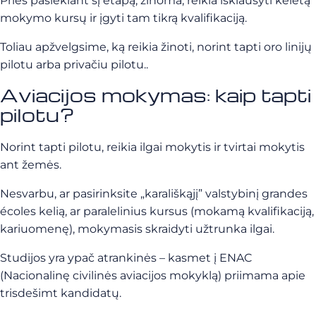
Prieš pasiekiant šį etapą, žinoma, reikia išklausyti keletą
mokymo kursų ir įgyti tam tikrą kvalifikaciją.
Toliau apžvelgsime, ką reikia žinoti, norint tapti oro linijų
pilotu arba privačiu pilotu..
Aviacijos mokymas: kaip tapti
pilotu?
Norint tapti pilotu, reikia ilgai mokytis ir tvirtai mokytis
ant žemės.
Nesvarbu, ar pasirinksite „karališkąjį” valstybinį grandes
écoles kelią, ar paralelinius kursus (mokamą kvalifikaciją,
kariuomenę), mokymasis skraidyti užtrunka ilgai.
Studijos yra ypač atrankinės – kasmet į ENAC
(Nacionalinę civilinės aviacijos mokyklą) priimama apie
trisdešimt kandidatų.