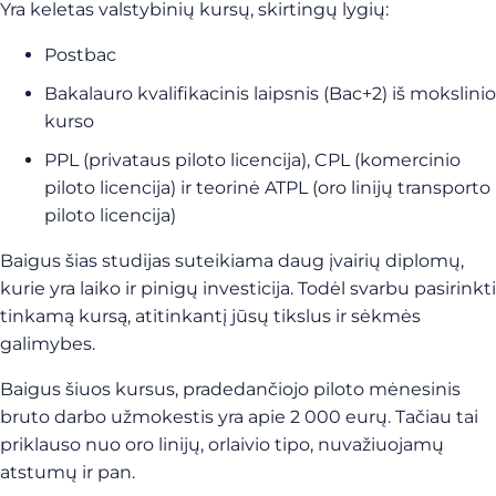
Yra keletas valstybinių kursų, skirtingų lygių:
Postbac
Bakalauro kvalifikacinis laipsnis (Bac+2) iš mokslinio
kurso
PPL (privataus piloto licencija), CPL (komercinio
piloto licencija) ir teorinė ATPL (oro linijų transporto
piloto licencija)
Baigus šias studijas suteikiama daug įvairių diplomų,
kurie yra laiko ir pinigų investicija. Todėl svarbu pasirinkti
tinkamą kursą, atitinkantį jūsų tikslus ir sėkmės
galimybes.
Baigus šiuos kursus, pradedančiojo piloto mėnesinis
bruto darbo užmokestis yra apie 2 000 eurų. Tačiau tai
priklauso nuo oro linijų, orlaivio tipo, nuvažiuojamų
atstumų ir pan.