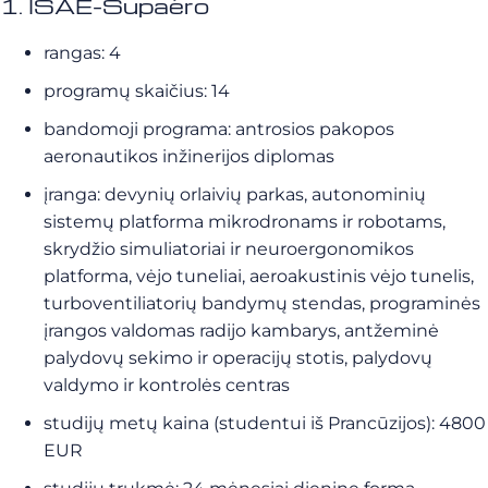
1. ISAE-Supaéro
rangas: 4
programų skaičius: 14
bandomoji programa: antrosios pakopos
aeronautikos inžinerijos diplomas
įranga: devynių orlaivių parkas, autonominių
sistemų platforma mikrodronams ir robotams,
skrydžio simuliatoriai ir neuroergonomikos
platforma, vėjo tuneliai, aeroakustinis vėjo tunelis,
turboventiliatorių bandymų stendas, programinės
įrangos valdomas radijo kambarys, antžeminė
palydovų sekimo ir operacijų stotis, palydovų
valdymo ir kontrolės centras
studijų metų kaina (studentui iš Prancūzijos): 4800
EUR