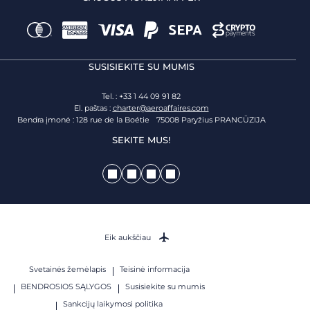
SUSISIEKITE SU MUMIS
Tel. : +33 1 44 09 91 82
El. paštas :
charter@aeroaffaires.com
Bendra įmonė : 128 rue de la Boétie 75008 Paryžius PRANCŪZIJA
SEKITE MUS!
Eik aukščiau
Svetainės žemėlapis
Teisinė informacija
BENDROSIOS SĄLYGOS
Susisiekite su mumis
Sankcijų laikymosi politika