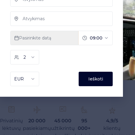
Privatinių
20 000
45 000
95
4,9/5
lėktuvų
pasiekiamų
užtikrintų
000+
klientų