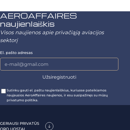
AEROAFFAIRES
naujienlaiškis
Visos naujienos apie privačiąją aviacijos
sektorį
El. pašto adresas
Sutinku gauti el. paštu naujienlaiškius, kuriuose pateikiamos
naujausios AeroAffaires naujienos, ir esu susipažinęs su mūsų
privatumo politika.
GERIAUSI PRIVATŪS
ORO UOSTAI