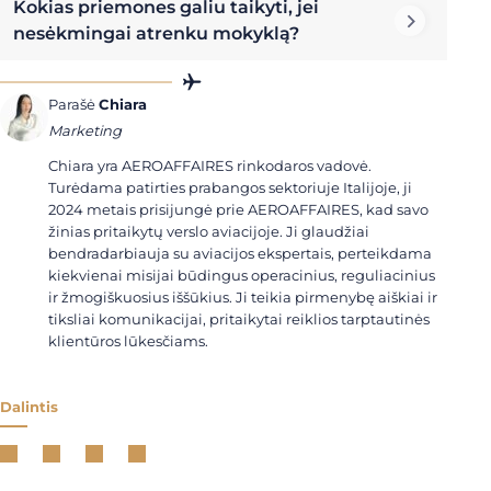
Kokias priemones galiu taikyti, jei
nesėkmingai atrenku mokyklą?
Parašė
Chiara
Marketing
Chiara yra AEROAFFAIRES rinkodaros vadovė.
Turėdama patirties prabangos sektoriuje Italijoje, ji
2024 metais prisijungė prie AEROAFFAIRES, kad savo
žinias pritaikytų verslo aviacijoje. Ji glaudžiai
bendradarbiauja su aviacijos ekspertais, perteikdama
kiekvienai misijai būdingus operacinius, reguliacinius
ir žmogiškuosius iššūkius. Ji teikia pirmenybę aiškiai ir
tiksliai komunikacijai, pritaikytai reiklios tarptautinės
klientūros lūkesčiams.
Dalintis