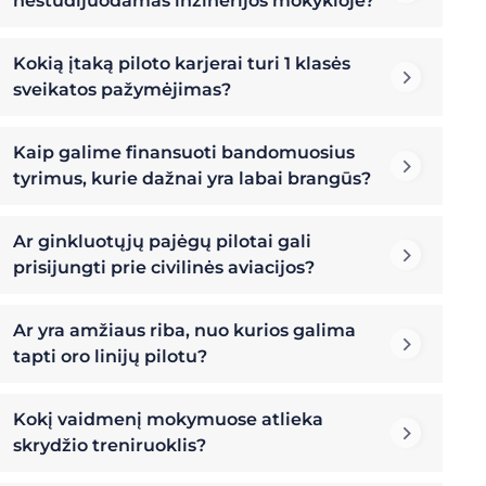
nestudijuodamas inžinerijos mokykloje?
Kokią įtaką piloto karjerai turi 1 klasės
sveikatos pažymėjimas?
Kaip galime finansuoti bandomuosius
tyrimus, kurie dažnai yra labai brangūs?
Ar ginkluotųjų pajėgų pilotai gali
prisijungti prie civilinės aviacijos?
Ar yra amžiaus riba, nuo kurios galima
tapti oro linijų pilotu?
Kokį vaidmenį mokymuose atlieka
skrydžio treniruoklis?