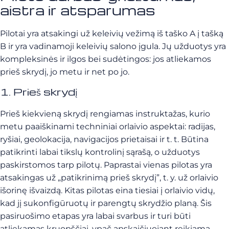
aistra ir atsparumas
Pilotai yra atsakingi už keleivių vežimą iš taško A į tašką
B ir yra vadinamoji keleivių salono įgula. Jų užduotys yra
kompleksinės ir ilgos bei sudėtingos: jos atliekamos
prieš skrydį, jo metu ir net po jo.
1. Prieš skrydį
Prieš kiekvieną skrydį rengiamas instruktažas, kurio
metu paaiškinami techniniai orlaivio aspektai: radijas,
ryšiai, geolokacija, navigacijos prietaisai ir t. t. Būtina
patikrinti labai tikslų kontrolinį sąrašą, o užduotys
paskirstomos tarp pilotų. Paprastai vienas pilotas yra
atsakingas už „patikrinimą prieš skrydį”, t. y. už orlaivio
išorinę išvaizdą. Kitas pilotas eina tiesiai į orlaivio vidų,
kad jį sukonfigūruotų ir parengtų skrydžio planą. Šis
pasiruošimo etapas yra labai svarbus ir turi būti
atliekamas kruopščiai, ypač apskaičiuojant reikiamą