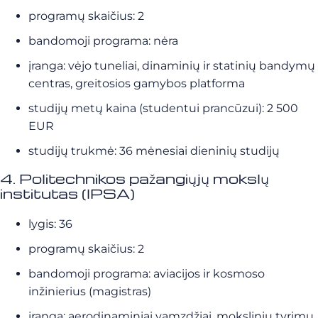
programų skaičius: 2
bandomoji programa: nėra
įranga: vėjo tuneliai, dinaminių ir statinių bandymų
centras, greitosios gamybos platforma
studijų metų kaina (studentui prancūzui): 2 500
EUR
studijų trukmė: 36 mėnesiai dieninių studijų
4. Politechnikos pažangiųjų mokslų
institutas (IPSA)
lygis: 36
programų skaičius: 2
bandomoji programa: aviacijos ir kosmoso
inžinierius (magistras)
įranga: aerodinaminiai vamzdžiai, mokslinių tyrimų