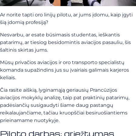
Ar norite tapti oro linijų pilotu, ar jums įdomu, kaip įgyti
šią įdomią profesiją?
Nesvarbu, ar esate būsimasis studentas, ieškantis
patarimų, ar tiesiog besidomintis aviacijos pasauliu, šis
šaltinis skirtas jums.
Mūsų privačios aviacijos ir oro transporto specialistų
komanda supažindins jus su įvairiais galimais karjeros
keliais.
Čia rasite aiškią, lyginamąją geriausių Prancūzijos
aviacijos mokyklų analizę, taip pat praktinių patarimų,
padėsiančių susigaudyti šiame daug pastangų
reikalaujančiame, tačiau kruopščiai besiruošiantiems
prieinamame nuotykyje.
Piloto darbas: griežtumas,