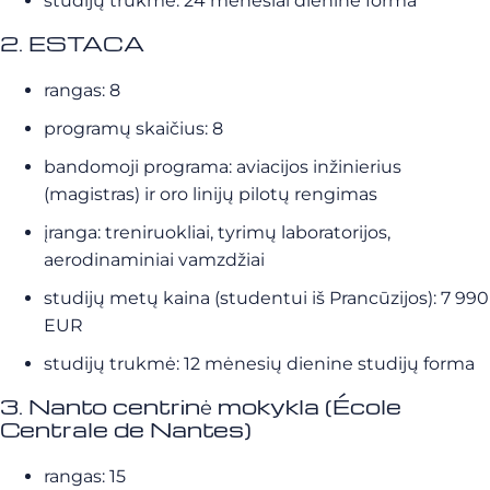
studijų trukmė: 24 mėnesiai dienine forma
2. ESTACA
rangas: 8
programų skaičius: 8
bandomoji programa: aviacijos inžinierius
(magistras) ir oro linijų pilotų rengimas
įranga: treniruokliai, tyrimų laboratorijos,
aerodinaminiai vamzdžiai
studijų metų kaina (studentui iš Prancūzijos): 7 990
EUR
studijų trukmė: 12 mėnesių dienine studijų forma
3. Nanto centrinė mokykla (École
Centrale de Nantes)
rangas: 15