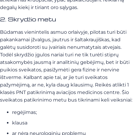
degalų kiekį ir tiriant oro sąlygas.
2. Skrydžio metu
Būdamas vienintelis asmuo orlaivyje, pilotas turi būti
pakankamai įžvalgus, jautrus ir šaltakraujiškas, kad
galėtų susidoroti su įvairiais nenumatytais atvejais.
Todėl skrydžio įgulos nariai turi ne tik turėti stiprų
atsakomybės jausmą ir analitinių gebėjimų, bet ir būti
puikios sveikatos, pasižymėti gera fizine ir nervine
ištverme. Kalbant apie tai, ar jie turi sveikatos
pažymėjimą, ar ne, kyla daug klausimų. Reikės atlikti 1
klasės PNT patikrinimą aviacijos medicinos centre. Šio
sveikatos patikrinimo metu bus tikrinami keli veiksniai:
regėjimas;
klausa
ar nėra neurologinių problemų