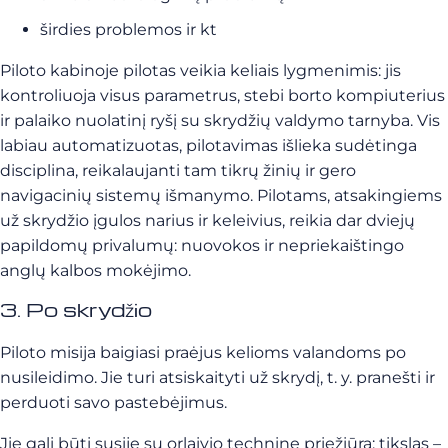
širdies problemos ir kt
Piloto kabinoje pilotas veikia keliais lygmenimis: jis
kontroliuoja visus parametrus, stebi borto kompiuterius
ir palaiko nuolatinį ryšį su skrydžių valdymo tarnyba. Vis
labiau automatizuotas, pilotavimas išlieka sudėtinga
disciplina, reikalaujanti tam tikrų žinių ir gero
navigacinių sistemų išmanymo. Pilotams, atsakingiems
už skrydžio įgulos narius ir keleivius, reikia dar dviejų
papildomų privalumų: nuovokos ir nepriekaištingo
anglų kalbos mokėjimo.
3. Po skrydžio
Piloto misija baigiasi praėjus kelioms valandoms po
nusileidimo. Jie turi atsiskaityti už skrydį, t. y. pranešti ir
perduoti savo pastebėjimus.
Jie gali būti susiję su orlaivio technine priežiūra: tikslas –