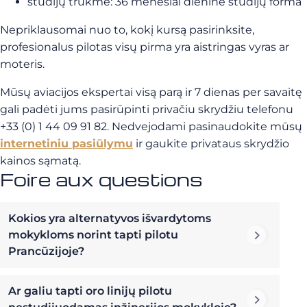
studijų trukmė: 36 mėnesiai dienine studijų forma
Nepriklausomai nuo to, kokį kursą pasirinksite,
profesionalus pilotas visų pirma yra aistringas vyras ar
moteris.
Mūsų aviacijos ekspertai visą parą ir 7 dienas per savaitę
gali padėti jums pasirūpinti privačiu skrydžiu telefonu
+33 (0) 1 44 09 91 82. Nedvejodami pasinaudokite mūsų
internetiniu pasiūlymu
ir gaukite privataus skrydžio
kainos sąmatą.
Foire aux questions
Kokios yra alternatyvos išvardytoms
mokykloms norint tapti pilotu
Prancūzijoje?
Ar galiu tapti oro linijų pilotu