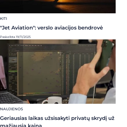
KITI
"Jet Aviation": verslo aviacijos bendrovė
Paskelbta 19/11/2025
NAUJIENOS
Geriausias laikas užsisakyti privatų skrydį už
mažiausią kainą