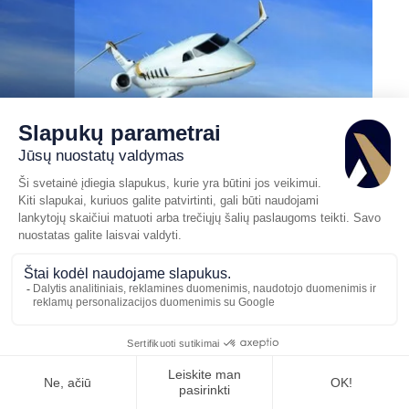
NAUJIENOS
išsinuomoti privatų lėktuvą Challenger 350
Verslo reaktyvinis lėktuvas
Paskelbta 01/09/2025
Pasiūlymo
Skambinkite
mums
prašymas