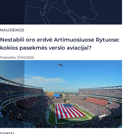
NAUJIENOS
Nestabili oro erdvė Artimuosiuose Rytuose:
kokios pasekmės verslo aviacijai?
Paskelbta 21/04/2026
ĮVYKIAI