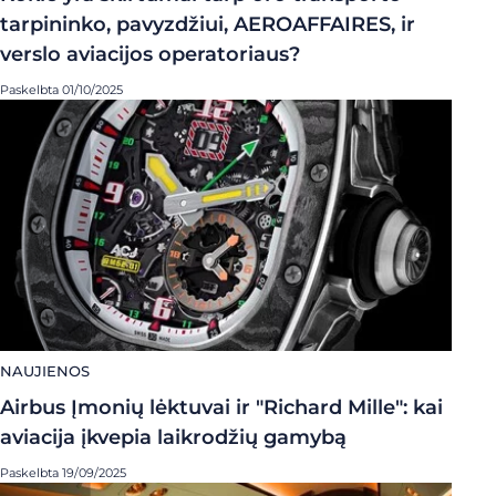
tarpininko, pavyzdžiui, AEROAFFAIRES, ir
verslo aviacijos operatoriaus?
Paskelbta 01/10/2025
NAUJIENOS
Airbus Įmonių lėktuvai ir "Richard Mille": kai
aviacija įkvepia laikrodžių gamybą
Paskelbta 19/09/2025