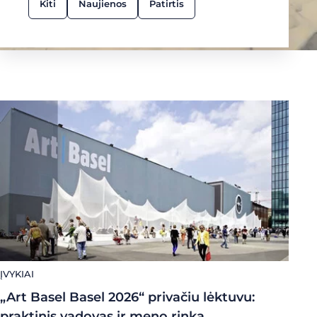
Kiti
Naujienos
Patirtis
ĮVYKIAI
„Art Basel Basel 2026“ privačiu lėktuvu:
praktinis vadovas ir meno rinka