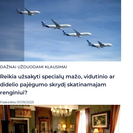
DAŽNAI UŽDUODAMI KLAUSIMAI
Reikia užsakyti specialų mažo, vidutinio ar
didelio pajėgumo skrydį skatinamajam
renginiui?
Paskelbta 01/09/2025