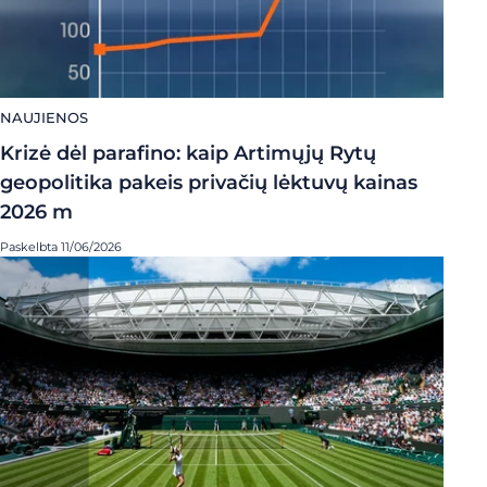
NAUJIENOS
Krizė dėl parafino: kaip Artimųjų Rytų
geopolitika pakeis privačių lėktuvų kainas
2026 m
Paskelbta 11/06/2026