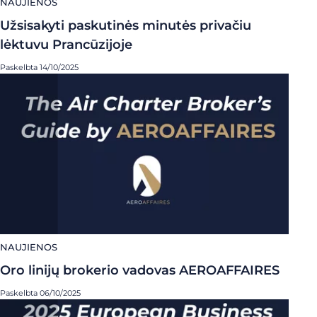
NAUJIENOS
Užsisakyti paskutinės minutės privačiu
lėktuvu Prancūzijoje
Paskelbta 14/10/2025
NAUJIENOS
Oro linijų brokerio vadovas AEROAFFAIRES
Paskelbta 06/10/2025