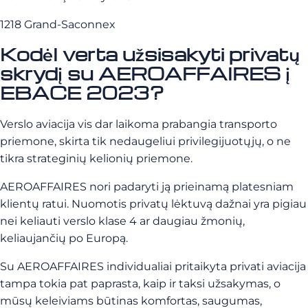
1218 Grand-Saconnex
Kodėl verta užsisakyti privatų
skrydį su AEROAFFAIRES į
EBACE 2023?
Verslo aviacija vis dar laikoma prabangia transporto
priemone, skirta tik nedaugeliui privilegijuotųjų, o ne
tikra strateginių kelionių priemone.
AEROAFFAIRES nori padaryti ją prieinamą platesniam
klientų ratui. Nuomotis privatų lėktuvą dažnai yra pigiau
nei keliauti verslo klase 4 ar daugiau žmonių,
keliaujančių po Europą.
Su AEROAFFAIRES individualiai pritaikyta privati aviacija
tampa tokia pat paprasta, kaip ir taksi užsakymas, o
mūsų keleiviams būtinas komfortas, saugumas,