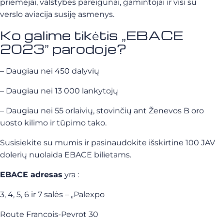
priėmėjai, valstybės pareigūnai, gamintojai ir visi su
verslo aviacija susiję asmenys.
Ko galime tikėtis „EBACE
2023” parodoje?
– Daugiau nei 450 dalyvių
– Daugiau nei 13 000 lankytojų
– Daugiau nei 55 orlaivių, stovinčių ant Ženevos B oro
uosto kilimo ir tūpimo tako.
Susisiekite su mumis ir pasinaudokite išskirtine 100 JAV
dolerių nuolaida EBACE bilietams.
EBACE adresas
yra :
3, 4, 5, 6 ir 7 salės – „Palexpo
Route François-Peyrot 30