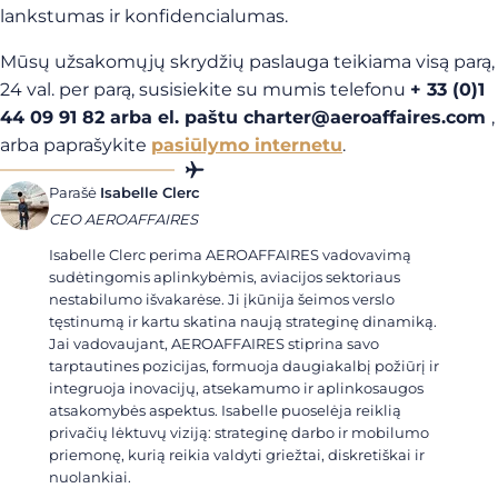
lankstumas ir konfidencialumas.
Mūsų užsakomųjų skrydžių paslauga teikiama visą parą,
24 val. per parą, susisiekite su mumis telefonu
+ 33 (0)1
44 09 91 82 arba el. paštu
charter@aeroaffaires.com
,
arba paprašykite
pasiūlymo internetu
.
Parašė
Isabelle Clerc
CEO AEROAFFAIRES
Isabelle Clerc perima AEROAFFAIRES vadovavimą
sudėtingomis aplinkybėmis, aviacijos sektoriaus
nestabilumo išvakarėse. Ji įkūnija šeimos verslo
tęstinumą ir kartu skatina naują strateginę dinamiką.
Jai vadovaujant, AEROAFFAIRES stiprina savo
tarptautines pozicijas, formuoja daugiakalbį požiūrį ir
integruoja inovacijų, atsekamumo ir aplinkosaugos
atsakomybės aspektus. Isabelle puoselėja reiklią
privačių lėktuvų viziją: strateginę darbo ir mobilumo
priemonę, kurią reikia valdyti griežtai, diskretiškai ir
nuolankiai.