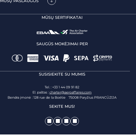
MŪSŲ PASLAUGOS
MŪSŲ SERTIFIKATAI
SAUGŪS MOKĖJIMAI PER
SUSISIEKITE SU MUMIS
Tel. : +33 1 44 09 91 82
El. paštas :
charter@aeroaffaires.com
Bendra įmonė : 128 rue de la Boétie 75008 Paryžius PRANCŪZIJA
SEKITE MUS!