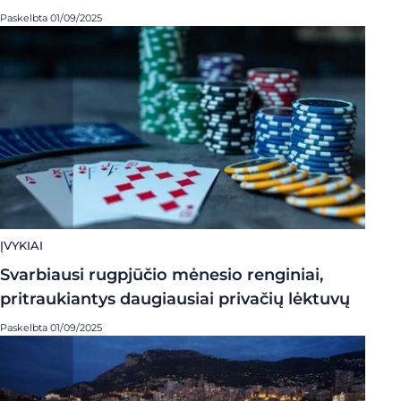
Paskelbta 01/09/2025
ĮVYKIAI
Svarbiausi rugpjūčio mėnesio renginiai,
pritraukiantys daugiausiai privačių lėktuvų
Paskelbta 01/09/2025