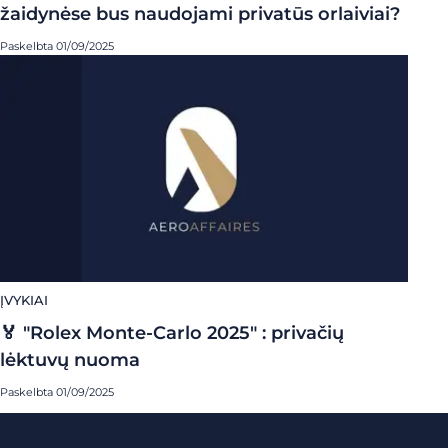
žaidynėse bus naudojami privatūs orlaiviai?
Paskelbta 01/09/2025
ĮVYKIAI
🏅 "Rolex Monte-Carlo 2025" : privačių
lėktuvų nuoma
Paskelbta 01/09/2025