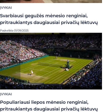
ĮVYKIAI
Svarbiausi gegužės mėnesio renginiai,
pritraukiantys daugiausiai privačių lėktuvų
Paskelbta 01/09/2025
ĮVYKIAI
Populiariausi liepos mėnesio renginiai,
pritraukiantys daugiausiai privačių lėktuvų