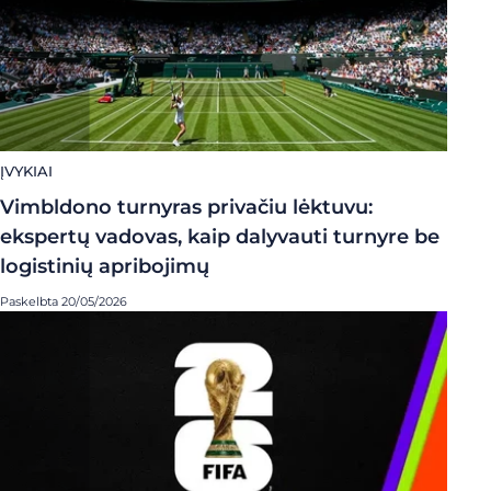
ĮVYKIAI
Vimbldono turnyras privačiu lėktuvu:
ekspertų vadovas, kaip dalyvauti turnyre be
logistinių apribojimų
Paskelbta 20/05/2026