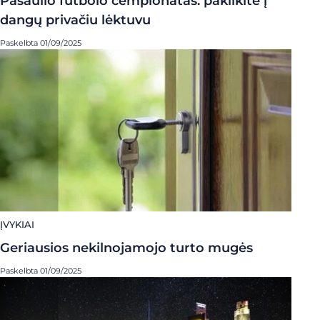
Pasaulio futbolo čempionatas: pakilkite į
dangų privačiu lėktuvu
Paskelbta 01/09/2025
ĮVYKIAI
Geriausios nekilnojamojo turto mugės
Paskelbta 01/09/2025