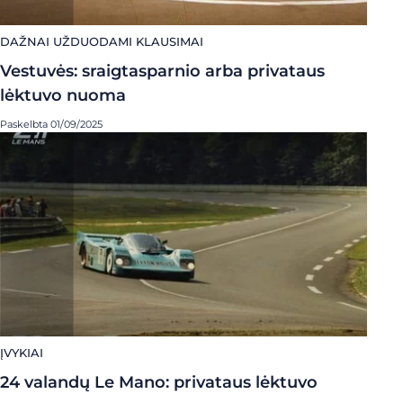
DAŽNAI UŽDUODAMI KLAUSIMAI
Vestuvės: sraigtasparnio arba privataus
lėktuvo nuoma
Paskelbta 01/09/2025
ĮVYKIAI
24 valandų Le Mano: privataus lėktuvo