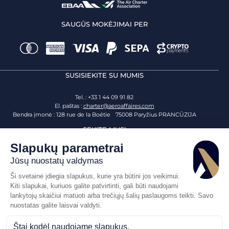
SAUGŪS MOKĖJIMAI PER
SUSISIEKITE SU MUMIS
Tel. : +33 1 44 09 91 82
El. paštas :
charter@aeroaffaires.com
Bendra įmonė : 128 rue de la Boétie 75008 Paryžius PRANCŪZIJA
SEKITE MUS!
Eik aukščiau
Svetainės žemėlapis
Teisinė informacija