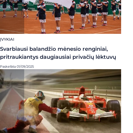
ĮVYKIAI
Svarbiausi balandžio mėnesio renginiai,
pritraukiantys daugiausiai privačių lėktuvų
Paskelbta 01/09/2025