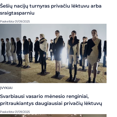
Šešių nacijų turnyras privačiu lėktuvu arba
sraigtasparniu
Paskelbta 01/09/2025
ĮVYKIAI
Svarbiausi vasario mėnesio renginiai,
pritraukiantys daugiausiai privačių lėktuvų
Paskelbta 01/09/2025