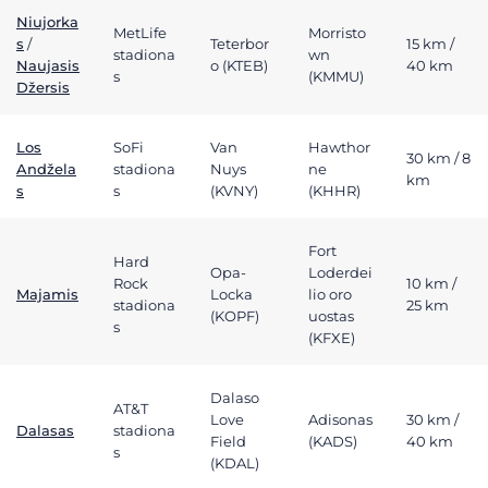
Niujorka
MetLife
Morristo
s
/
Teterbor
15 km /
stadiona
wn
Naujasis
o (KTEB)
40 km
s
(KMMU)
Džersis
Los
SoFi
Van
Hawthor
30 km / 8
Andžela
stadiona
Nuys
ne
km
s
s
(KVNY)
(KHHR)
Fort
Hard
Opa-
Loderdei
Rock
10 km /
Majamis
Locka
lio oro
stadiona
25 km
(KOPF)
uostas
s
(KFXE)
Dalaso
AT&T
Love
Adisonas
30 km /
Dalasas
stadiona
Field
(KADS)
40 km
s
(KDAL)