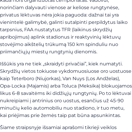
kada nors organizuotas čempionatas. Vadovui,
norinčiam dalyvauti vienose ar keliose rungtynėse,
privatus lėktuvas nėra jokia paguoda: dažnai tai yra
vienintelė galimybė, galinti sutalpinti perpildytus laiko
tarpsnius, FAA nustatytus TFR (laikinus skrydžių
apribojimus) aplink stadionus ir reaktyvinių lėktuvų
stovėjimo aikštelių trūkumą 150 km spinduliu nuo
priimančiųjų miestų rungtynių dienomis.
Iššūkis yra ne tiek „skraidyti privačiai”, kiek numatyti.
Skrydžių vietos tokiuose vykdomuosiuose oro uostuose
kaip Teterboro (Niujorkas), Van Nuys (Los Andželas),
Opa-Locka (Majamis) arba Toluca (Meksika) blokuojamos
likus 6-8 savaitėms iki didžiųjų rungtynių. Po to lėktuvai
nukreipiami į antrinius oro uostus, esančius už 45-90
minučių kelio automobiliu nuo stadiono, ir tuo metu,
kai priėjimas prie žemės taip pat būna apsunkintas.
Šiame straipsnyje išsamiai aprašomi tikrieji veiklos