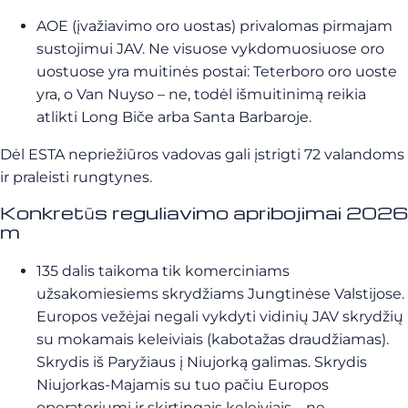
AOE (įvažiavimo oro uostas) privalomas pirmajam
sustojimui JAV. Ne visuose vykdomuosiuose oro
uostuose yra muitinės postai: Teterboro oro uoste
yra, o Van Nuyso – ne, todėl išmuitinimą reikia
atlikti Long Biče arba Santa Barbaroje.
Dėl ESTA nepriežiūros vadovas gali įstrigti 72 valandoms
ir praleisti rungtynes.
Konkretūs reguliavimo apribojimai 2026
m
135 dalis taikoma tik komerciniams
užsakomiesiems skrydžiams Jungtinėse Valstijose.
Europos vežėjai negali vykdyti vidinių JAV skrydžių
su mokamais keleiviais (kabotažas draudžiamas).
Skrydis iš Paryžiaus į Niujorką galimas. Skrydis
Niujorkas-Majamis su tuo pačiu Europos
operatoriumi ir skirtingais keleiviais – ne.