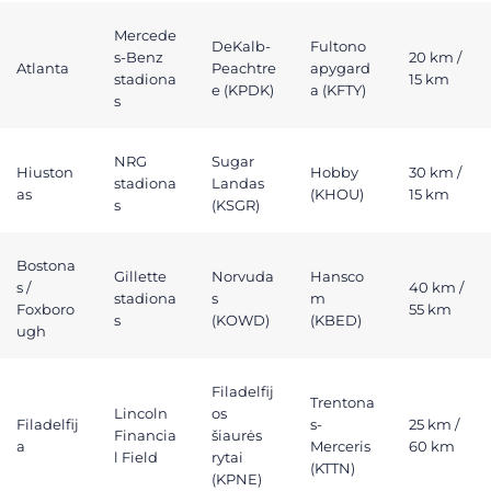
Mercede
DeKalb-
Fultono
s-Benz
20 km /
Atlanta
Peachtre
apygard
stadiona
15 km
e (KPDK)
a (KFTY)
s
NRG
Sugar
Hiuston
Hobby
30 km /
stadiona
Landas
as
(KHOU)
15 km
s
(KSGR)
Bostona
Gillette
Norvuda
Hansco
s /
40 km /
stadiona
s
m
Foxboro
55 km
s
(KOWD)
(KBED)
ugh
Filadelfij
Trentona
Lincoln
os
Filadelfij
s-
25 km /
Financia
šiaurės
a
Merceris
60 km
l Field
rytai
(KTTN)
(KPNE)