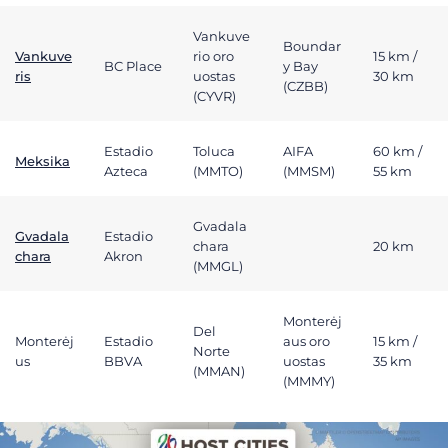
Vankuve
Boundar
Vankuve
rio oro
15 km /
BC Place
y Bay
ris
uostas
30 km
(CZBB)
(CYVR)
Estadio
Toluca
AIFA
60 km /
Meksika
Azteca
(MMTO)
(MMSM)
55 km
Gvadala
Gvadala
Estadio
chara
20 km
chara
Akron
(MMGL)
Monterėj
Del
Monterėj
Estadio
aus oro
15 km /
Norte
us
BBVA
uostas
35 km
(MMAN)
(MMMY)