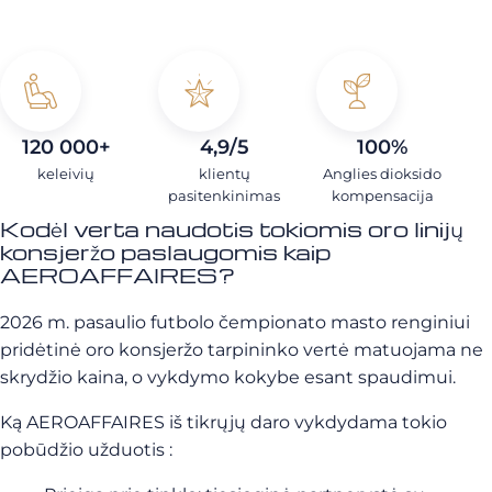
120 000+
4,9/5
100%
keleivių
klientų
Anglies dioksido
pasitenkinimas
kompensacija
Kodėl verta naudotis tokiomis oro linijų
konsjeržo paslaugomis kaip
AEROAFFAIRES?
2026 m. pasaulio futbolo čempionato masto renginiui
pridėtinė oro konsjeržo tarpininko vertė matuojama ne
skrydžio kaina, o vykdymo kokybe esant spaudimui.
Ką AEROAFFAIRES iš tikrųjų daro vykdydama tokio
pobūdžio užduotis :