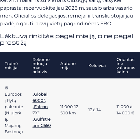
ketvirtfinaliams su viena iš didžiųjų šalių, taisyklė
paprasta: rezervuokite jau 2026 m. sausio arba vasario
mėn. Oficialios delegacijos, rėmėjai ir transliuotojai jau
pradėjo gauti laisvų vietų pagrindinėms FBO.
Lėktuvą rinkitės pagal misiją, o ne pagal
prestižą
Rekome
Orientac
Tipinė
nduoja
Autono
inė
Keleiviai
misija
mas
mija
valandos
orlaivis
kaina
Iš
Europos
„Global
į Rytų
6000”
,
pakrantę
„Falcon
11 000-12
11 000 à
12 à 14
(Niujork
7X”
,
500 km
14 000 €
ą,
„Gulfstre
Majamį,
am G550
Bostoną)