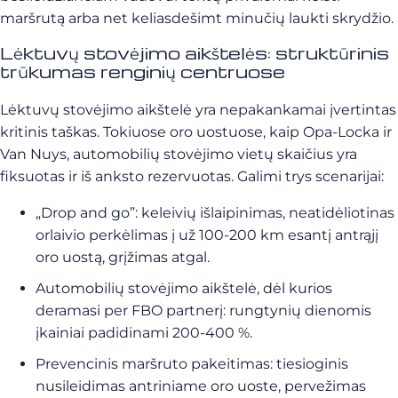
maršrutą arba net keliasdešimt minučių laukti skrydžio.
Lėktuvų stovėjimo aikštelės: struktūrinis
trūkumas renginių centruose
Lėktuvų stovėjimo aikštelė yra nepakankamai įvertintas
kritinis taškas. Tokiuose oro uostuose, kaip Opa-Locka ir
Van Nuys, automobilių stovėjimo vietų skaičius yra
fiksuotas ir iš anksto rezervuotas. Galimi trys scenarijai:
„Drop and go”: keleivių išlaipinimas, neatidėliotinas
orlaivio perkėlimas į už 100-200 km esantį antrąjį
oro uostą, grįžimas atgal.
Automobilių stovėjimo aikštelė, dėl kurios
deramasi per FBO partnerį: rungtynių dienomis
įkainiai padidinami 200-400 %.
Prevencinis maršruto pakeitimas: tiesioginis
nusileidimas antriniame oro uoste, pervežimas