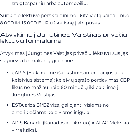
sraigtasparniu arba automobiliu.
Sunkiojo lėktuvo perskraidinimo į kitą vietą kaina – nuo
8 000 iki 15 000 EUR už kelionę į abi puses.
Atvykimo į Jungtines Valstijas privačiu
lėktuvu formalumai
Atvykimas į Jungtines Valstijas privačiu lėktuvu susijęs
su griežta formalumų grandine:
eAPIS (Elektroninė išankstinės informacijos apie
keleivius sistema): keleivių sąrašo perdavimas CBP
likus ne mažiau kaip 60 minučių iki pakilimo į
Jungtines Valstijas.
ESTA arba B1/B2 viza, galiojanti visiems ne
amerikiečiams keleiviams ir įgulai.
APIS Kanada (Kanados atitikmuo) ir AFAC Meksika
– Meksikai.