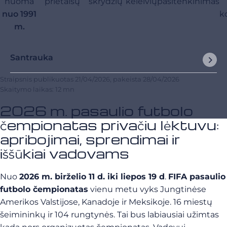
nuoma
prietaisų
skrydžių
keleivių
pasitenkinimas
nuo 1991
k
m.
Santrauka
Straipsnis publikuotas
21/04/2026
, pakeista
28/04/2026
Skaitymo laikas: 12 mn
2026 m. pasaulio futbolo
čempionatas privačiu lėktuvu:
apribojimai, sprendimai ir
iššūkiai vadovams
Nuo
2026 m. birželio 11 d. iki liepos 19 d
.
FIFA pasaulio
futbolo čempionatas
vienu metu vyks Jungtinėse
Amerikos Valstijose, Kanadoje ir Meksikoje. 16 miestų
šeimininkų ir 104 rungtynės. Tai bus labiausiai užimtas