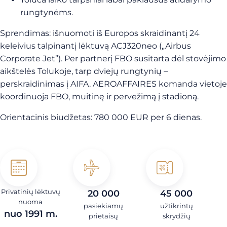
rungtynėms.
Sprendimas: išnuomoti iš Europos skraidinantį 24
keleivius talpinantį lėktuvą ACJ320neo („Airbus
Corporate Jet”). Per partnerį FBO susitarta dėl stovėjimo
aikštelės Tolukoje, tarp dviejų rungtynių –
perskraidinimas į AIFA. AEROAFFAIRES komanda vietoje
koordinuoja FBO, muitinę ir pervežimą į stadioną.
Orientacinis biudžetas: 780 000 EUR per 6 dienas.
Privatinių lėktuvų
20 000
45 000
nuoma
pasiekiamų
užtikrintų
nuo 1991 m.
prietaisų
skrydžių