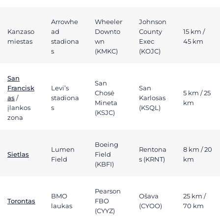
Arrowhe
Wheeler
Johnson
Kanzaso
ad
Downto
County
15 km /
miestas
stadiona
wn
Exec
45 km
s
(KMKC)
(KOJC)
San
San
Francisk
Levi’s
San
Chosė
5 km / 25
as
/
stadiona
Karlosas
Mineta
km
įlankos
s
(KSQL)
(KSJC)
zona
Boeing
Lumen
Rentona
8 km / 20
Sietlas
Field
Field
s (KRNT)
km
(KBFI)
Pearson
BMO
Ošava
25 km /
Torontas
FBO
laukas
(CYOO)
70 km
(CYYZ)