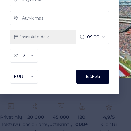
Privatinių
20 000
45 000
120
4,9/5
lėktuvų
pasiekiamų
užtikrintų
000+
klientų