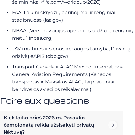
šeimininkai (fifa.com/worldcup/2026)
FAA, Laikini skrydžių apribojimai ir renginiai
stadionuose (faa.gov)
NBAA, „Verslo aviacijos operacijos didžiųjų renginių
metu” (nbaa.org)
JAV muitinės ir sienos apsaugos tarnyba, Privačių
orlaivių eAPIS (cbp.gov)
Transport Canada ir AFAC Mexico, International
General Aviation Requirements (Kanados
transportas ir Meksikos AFAC, Tarptautiniai
bendrosios aviacijos reikalavimai)
Foire aux questions
Kiek laiko prieš 2026 m. Pasaulio
čempionatą reikia užsisakyti privatų
lėktuvą?