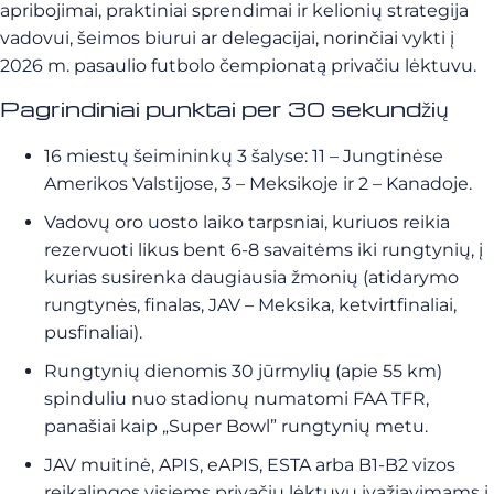
apribojimai, praktiniai sprendimai ir kelionių strategija
vadovui, šeimos biurui ar delegacijai, norinčiai vykti į
2026 m. pasaulio futbolo čempionatą privačiu lėktuvu.
Pagrindiniai punktai per 30 sekundžių
16 miestų šeimininkų 3 šalyse: 11 – Jungtinėse
Amerikos Valstijose, 3 – Meksikoje ir 2 – Kanadoje.
Vadovų oro uosto laiko tarpsniai, kuriuos reikia
rezervuoti likus bent 6-8 savaitėms iki rungtynių, į
kurias susirenka daugiausia žmonių (atidarymo
rungtynės, finalas, JAV – Meksika, ketvirtfinaliai,
pusfinaliai).
Rungtynių dienomis 30 jūrmylių (apie 55 km)
spinduliu nuo stadionų numatomi FAA TFR,
panašiai kaip „Super Bowl” rungtynių metu.
JAV muitinė, APIS, eAPIS, ESTA arba B1-B2 vizos
reikalingos visiems privačių lėktuvų įvažiavimams į