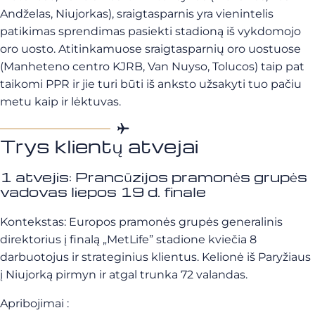
Andželas, Niujorkas), sraigtasparnis yra vienintelis
patikimas sprendimas pasiekti stadioną iš vykdomojo
oro uosto. Atitinkamuose sraigtasparnių oro uostuose
(Manheteno centro KJRB, Van Nuyso, Tolucos) taip pat
taikomi PPR ir jie turi būti iš anksto užsakyti tuo pačiu
metu kaip ir lėktuvas.
Trys klientų atvejai
1 atvejis: Prancūzijos pramonės grupės
vadovas liepos 19 d. finale
Kontekstas: Europos pramonės grupės generalinis
direktorius į finalą „MetLife” stadione kviečia 8
darbuotojus ir strateginius klientus. Kelionė iš Paryžiaus
į Niujorką pirmyn ir atgal trunka 72 valandas.
Apribojimai :