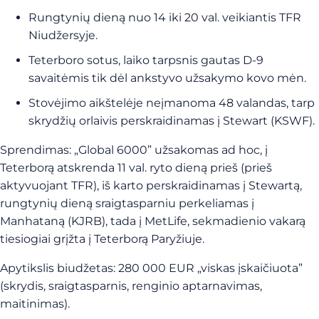
Rungtynių dieną nuo 14 iki 20 val. veikiantis TFR
Niudžersyje.
Teterboro sotus, laiko tarpsnis gautas D-9
savaitėmis tik dėl ankstyvo užsakymo kovo mėn.
Stovėjimo aikštelėje neįmanoma 48 valandas, tarp
skrydžių orlaivis perskraidinamas į Stewart (KSWF).
Sprendimas: „Global 6000” užsakomas ad hoc, į
Teterborą atskrenda 11 val. ryto dieną prieš (prieš
aktyvuojant TFR), iš karto perskraidinamas į Stewartą,
rungtynių dieną sraigtasparniu perkeliamas į
Manhataną (KJRB), tada į MetLife, sekmadienio vakarą
tiesiogiai grįžta į Teterborą Paryžiuje.
Apytikslis biudžetas: 280 000 EUR „viskas įskaičiuota”
(skrydis, sraigtasparnis, renginio aptarnavimas,
maitinimas).