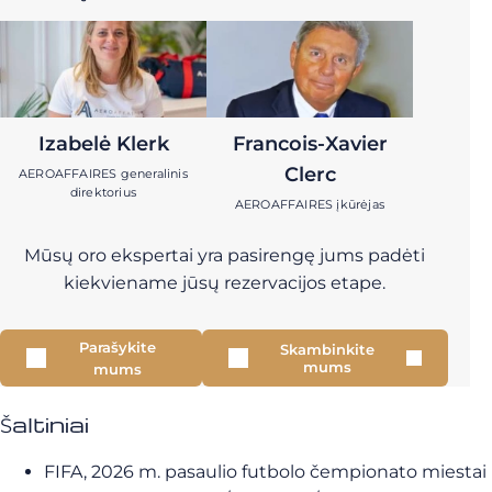
Izabelė Klerk
Francois-Xavier
Clerc
AEROAFFAIRES generalinis
direktorius
AEROAFFAIRES įkūrėjas
Mūsų oro ekspertai yra pasirengę jums padėti
kiekviename jūsų rezervacijos etape.
Parašykite
Skambinkite
mums
mums
Šaltiniai
FIFA, 2026 m. pasaulio futbolo čempionato miestai