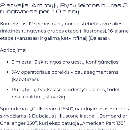
2 atvejis: Artimųjų Rytų šeimos biuras 3
rungtynėse per 10 dienų
Kontekstas: 12 šeimos narių norėjo stebėti savo šalies
rinktinės rungtynes grupės etape (Hiustonas), 16-ajame
etape (Kanzasas) ir galimą ketvirtfinalį (Dalasas).
Apribojimai :
3 miestai, 3 skirtingos oro uostų konfigūracijos.
JAV operatoriaus poreikis vidaus segmentams
(kabotažas).
Rungtynių tvarkaraščiai išdėstyti dalimis, todėl
reikia naktinių skrydžių.
Sprendimas: „Gulfstream G650”, naudojamas iš Europos
skrydžiams iš Dubajaus į Hjustoną ir atgal. „Bombardier
Challenger 350”, kurį eksploatuoja „American Part 135”