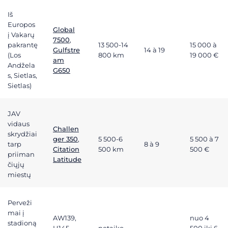
Iš
Europos
Global
į Vakarų
7500
,
pakrantę
13 500-14
15 000 à
Gulfstre
14 à 19
(Los
800 km
19 000 €
am
Andžela
G650
s, Sietlas,
Sietlas)
JAV
vidaus
Challen
skrydžiai
ger 350
,
5 500-6
5 500 à 7
tarp
8 à 9
Citation
500 km
500 €
priiman
Latitude
čiųjų
miestų
Perveži
mai į
AW139,
nuo 4
stadioną
H145
netaiko
500 iki 6