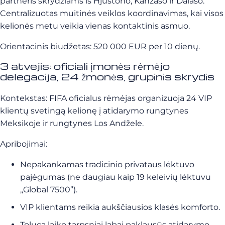
partneris skrydžiams iš Hjustono, Kanzaso ir Dalaso.
Centralizuotas muitinės veiklos koordinavimas, kai visos
kelionės metu veikia vienas kontaktinis asmuo.
Orientacinis biudžetas: 520 000 EUR per 10 dienų.
3 atvejis: oficiali įmonės rėmėjo
delegacija, 24 žmonės, grupinis skrydis
Kontekstas: FIFA oficialus rėmėjas organizuoja 24 VIP
klientų svetingą kelionę į atidarymo rungtynes
Meksikoje ir rungtynes Los Andžele.
Apribojimai:
Nepakankamas tradicinio privataus lėktuvo
pajėgumas (ne daugiau kaip 19 keleivių lėktuvu
„Global 7500”).
VIP klientams reikia aukščiausios klasės komforto.
Toluca laiko tarpsniai labai paklausūs atidarymo