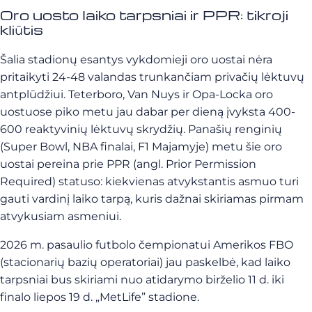
Oro uosto laiko tarpsniai ir PPR: tikroji
kliūtis
Šalia stadionų esantys vykdomieji oro uostai nėra
pritaikyti 24-48 valandas trunkančiam privačių lėktuvų
antplūdžiui. Teterboro, Van Nuys ir Opa-Locka oro
uostuose piko metu jau dabar per dieną įvyksta 400-
600 reaktyvinių lėktuvų skrydžių. Panašių renginių
(Super Bowl, NBA finalai, F1 Majamyje) metu šie oro
uostai pereina prie PPR (angl. Prior Permission
Required) statuso: kiekvienas atvykstantis asmuo turi
gauti vardinį laiko tarpą, kuris dažnai skiriamas pirmam
atvykusiam asmeniui.
2026 m. pasaulio futbolo čempionatui Amerikos FBO
(stacionarių bazių operatoriai) jau paskelbė, kad laiko
tarpsniai bus skiriami nuo atidarymo birželio 11 d. iki
finalo liepos 19 d. „MetLife” stadione.