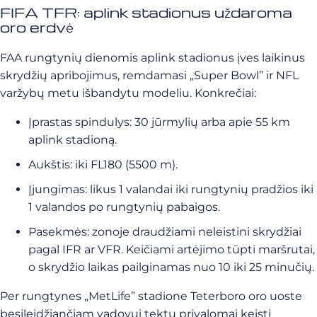
FIFA TFR: aplink stadionus uždaroma
oro erdvė
FAA rungtynių dienomis aplink stadionus įves laikinus
skrydžių apribojimus, remdamasi „Super Bowl” ir NFL
varžybų metu išbandytu modeliu. Konkrečiai:
Įprastas spindulys: 30 jūrmylių arba apie 55 km
aplink stadioną.
Aukštis: iki FL180 (5500 m).
Įjungimas: likus 1 valandai iki rungtynių pradžios iki
1 valandos po rungtynių pabaigos.
Pasekmės: zonoje draudžiami neleistini skrydžiai
pagal IFR ar VFR. Keičiami artėjimo tūpti maršrutai,
o skrydžio laikas pailginamas nuo 10 iki 25 minučių.
Per rungtynes „MetLife” stadione Teterboro oro uoste
besileidžiančiam vadovui tektų privalomai keisti