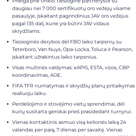
Prieiga prie tinklo: tiesioginė partnerystė su
daugiau nei 7 000 sertifikuotų oro vežėjų visame
pasaulyje, įskaitant pagrindinius JAV oro vežėjus
pagal 135 dalį, kurie yra būtini JAV vidaus
skrydžiams.
Tiesioginės derybos dėl FBO laiko tarpsnių su
Teterboro, Van Nuys, Opa-Locka, Toluca ir Pearson,
įskaitant užrakintus laiko tarpsnius.
Visas muitinės valdymas: eAPIS, ESTA, vizos, CBP
koordinavimas, AOE.
FIFA TFR numatymas ir skrydžių planų pritaikymas
realiuoju laiku.
Perdėliojimo ir stovėjimo vietų sprendimai, dėl
kurių susitarta gerokai prieš prasidedant turnyrui.
Vienas kontaktinis asmuo visą kelionės laiką 24
valandas per parą, 7 dienas per savaitę. Vienas