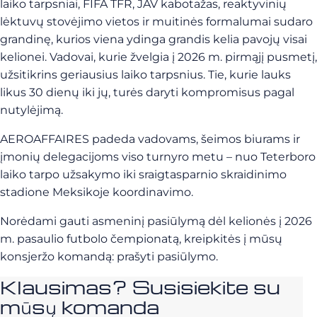
laiko tarpsniai, FIFA TFR, JAV kabotažas, reaktyvinių
lėktuvų stovėjimo vietos ir muitinės formalumai sudaro
grandinę, kurios viena ydinga grandis kelia pavojų visai
kelionei. Vadovai, kurie žvelgia į 2026 m. pirmąjį pusmetį,
užsitikrins geriausius laiko tarpsnius. Tie, kurie lauks
likus 30 dienų iki jų, turės daryti kompromisus pagal
nutylėjimą.
AEROAFFAIRES padeda vadovams, šeimos biurams ir
įmonių delegacijoms viso turnyro metu – nuo Teterboro
laiko tarpo užsakymo iki sraigtasparnio skraidinimo
stadione Meksikoje koordinavimo.
Norėdami gauti asmeninį pasiūlymą dėl kelionės į 2026
m. pasaulio futbolo čempionatą, kreipkitės į mūsų
konsjeržo komandą: prašyti pasiūlymo.
Klausimas? Susisiekite su
mūsų komanda