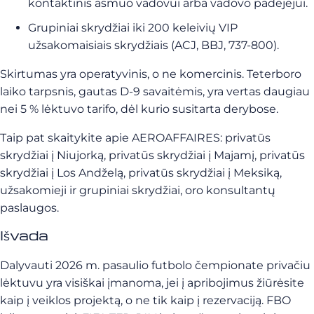
kontaktinis asmuo vadovui arba vadovo padėjėjui.
Grupiniai skrydžiai iki 200 keleivių VIP
užsakomaisiais skrydžiais (ACJ, BBJ, 737-800).
Skirtumas yra operatyvinis, o ne komercinis. Teterboro
laiko tarpsnis, gautas D-9 savaitėmis, yra vertas daugiau
nei 5 % lėktuvo tarifo, dėl kurio susitarta derybose.
Taip pat skaitykite apie AEROAFFAIRES: privatūs
skrydžiai į Niujorką, privatūs skrydžiai į Majamį, privatūs
skrydžiai į Los Andželą, privatūs skrydžiai į Meksiką,
užsakomieji ir grupiniai skrydžiai, oro konsultantų
paslaugos.
Išvada
Dalyvauti 2026 m. pasaulio futbolo čempionate privačiu
lėktuvu yra visiškai įmanoma, jei į apribojimus žiūrėsite
kaip į veiklos projektą, o ne tik kaip į rezervaciją. FBO