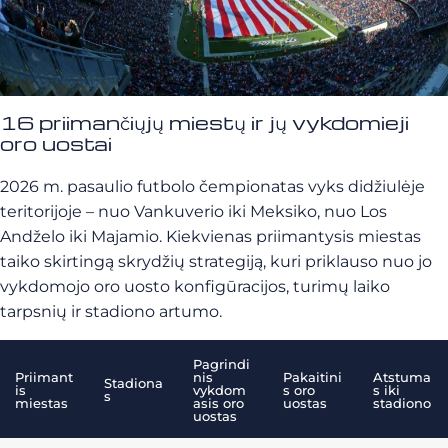
16 priimančiųjų miestų ir jų vykdomieji
oro uostai
2026 m. pasaulio futbolo čempionatas vyks didžiulėje
teritorijoje – nuo Vankuverio iki Meksiko, nuo Los
Andželo iki Majamio. Kiekvienas priimantysis miestas
taiko skirtingą skrydžių strategiją, kuri priklauso nuo jo
vykdomojo oro uosto konfigūracijos, turimų laiko
tarpsnių ir stadiono artumo.
Pagrindi
Priimant
nis
Pakaitini
Atstuma
Stadiona
is
vykdom
s oro
s iki
s
miestas
asis oro
uostas
stadiono
uostas