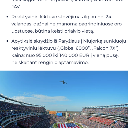
JAV.
Reaktyvinio lėktuvo stovėjimas ilgiau nei 24
valandas: dažnai neįmanoma pagrindiniuose oro
uostuose, būtina keisti orlaivio vietą.
Apytikslė skrydžio iš Paryžiaus į Niujorką sunkiuoju
reaktyviniu lėktuvu („Global 6000”, „Falcon 7X”)
kaina: nuo 95 000 iki 140 000 EUR į vieną pusę,
neįskaitant renginio aptarnavimo.