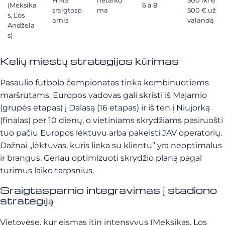
(Meksika
6 à 8
sraigtasp
ma
500 € už
s, Los
arnis
valandą
Andžela
s)
Kelių miestų strategijos kūrimas
Pasaulio futbolo čempionatas tinka kombinuotiems
maršrutams. Europos vadovas gali skristi iš Majamio
(grupės etapas) į Dalasą (16 etapas) ir iš ten į Niujorką
(finalas) per 10 dienų, o vietiniams skrydžiams pasiruošti
tuo pačiu Europos lėktuvu arba pakeisti JAV operatorių.
Dažnai „lėktuvas, kuris lieka su klientu” yra neoptimalus
ir brangus. Geriau optimizuoti skrydžio planą pagal
turimus laiko tarpsnius.
Sraigtasparnio integravimas į stadiono
strategiją
Vietovėse, kur eismas itin intensyvus (Meksikas, Los