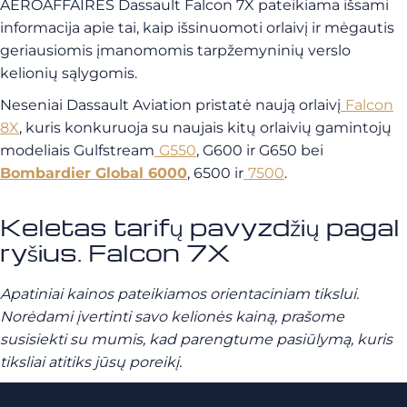
AEROAFFAIRES Dassault Falcon 7X pateikiama išsami
informacija apie tai, kaip išsinuomoti orlaivį ir mėgautis
geriausiomis įmanomomis tarpžemyninių verslo
kelionių sąlygomis.
Neseniai Dassault Aviation pristatė naują orlaivį
Falcon
8X
, kuris
konkuruoja su naujais kitų orlaivių gamintojų
modeliais Gulfstream
G550
, G600 ir G650 bei
Bombardier Global 6000
, 6500 ir
7500
.
Keletas tarifų pavyzdžių pagal
ryšius. Falcon 7X
Apatiniai kainos pateikiamos orientaciniam tikslui.
Norėdami įvertinti savo kelionės kainą, prašome
susisiekti su mumis, kad parengtume pasiūlymą, kuris
tiksliai atitiks jūsų poreikį.