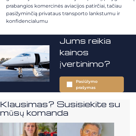
prabangios komercinės aviacijos patirčiai, tačiau
pasižyminčią privataus transporto lankstumu ir
konfidencialumu
Jums reikia
kainos
įvertinimo?
Pasiūlymo
prašymas
Klausimas? Susisiekite su
mūsų komanda