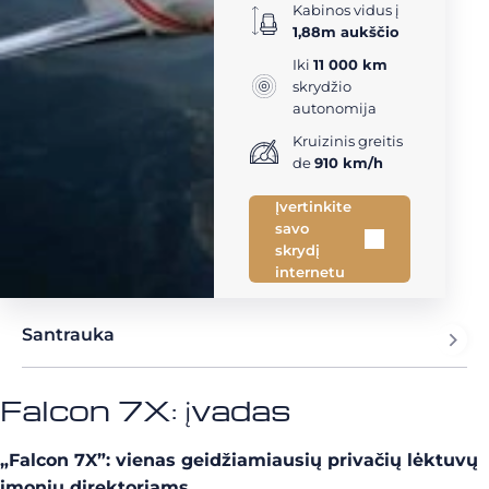
Kabinos vidus į
1,88m aukščio
Iki
11 000 km
skrydžio
autonomija
Kruizinis greitis
de
910 km/h
Įvertinkite
savo
skrydį
internetu
Santrauka
Falcon 7X: įvadas
„Falcon 7X”: vienas geidžiamiausių privačių lėktuvų
įmonių direktoriams