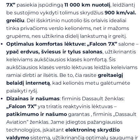
7X”
pasiekia įspūdingą
11 000 km nuotolį
, leidžiantį
be sustojimo vykdyti tolimus skrydžius
900 km/val.
greičiu
. Dėl išskirtinio nuotolio šis orlaivis idealiai
tinka privačioms verslo kelionėms, net ir mažoms
grupėms, nes užtikrina didelį lankstumą ir greitį.
Optimalus komfortas lėktuve:
„Falcon 7X”
salone
–
ypač erdvus, šviesus ir tylus salonas
,
užtikrinantis
keleiviams aukščiausios klasės komfortą. Šis
aukščiausios klasės verslo lėktuvas leidžia keleiviams
ramiai dirbti ar ilsėtis. Be to, čia rasite
greitaeigį
belaidį internetą
, kad kelionės metu galėtumėte
palaikyti ryšį.
Dizainas ir našumas
: firminis Dassault ženklas:
„Falcon 7X”
yra triratis reaktyvinis lėktuvas
–
patikimumo ir našumo
garantas
, firminis „Dassault
Aviation” ženklas. Jame įdiegtos pažangiausios
technologijos, įskaitant
elektroninę skrydžio
valdymo
sistemą,
užtikrinančią optimalų saugumą ir