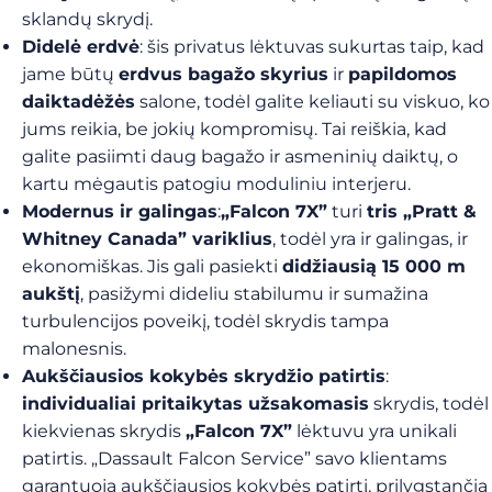
sklandų skrydį.
Didelė erdvė
: šis privatus lėktuvas sukurtas taip, kad
jame būtų
erdvus bagažo skyrius
ir
papildomos
daiktadėžės
salone, todėl galite keliauti su viskuo, ko
jums reikia, be jokių kompromisų. Tai reiškia, kad
galite pasiimti daug bagažo ir asmeninių daiktų, o
kartu mėgautis patogiu moduliniu interjeru.
Modernus ir galingas
:
„Falcon 7X”
turi
tris „Pratt &
Whitney Canada” variklius
, todėl
yra ir galingas, ir
ekonomiškas. Jis gali pasiekti
didžiausią 15 000 m
aukštį
, pasižymi dideliu stabilumu ir sumažina
turbulencijos poveikį, todėl skrydis tampa
malonesnis.
Aukščiausios kokybės skrydžio patirtis
:
individualiai pritaikytas užsakomasis
skrydis, todėl
kiekvienas skrydis
„Falcon 7X”
lėktuvu
yra unikali
patirtis. „Dassault Falcon Service” savo klientams
garantuoja aukščiausios kokybės patirtį, prilygstančią