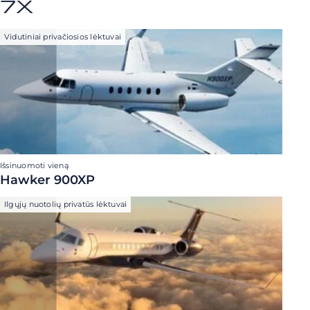
7X
Vidutiniai privačiosios lėktuvai
Išsinuomoti vieną
Hawker 900XP
Ilgųjų nuotolių privatūs lėktuvai