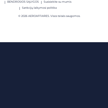
BENDROSIOS SĄLYGOS
Susisiekite su mumis
Sankcijų laikymosi politika
© 2026 AEROAFFAIRES. Visos teisės saugomos.