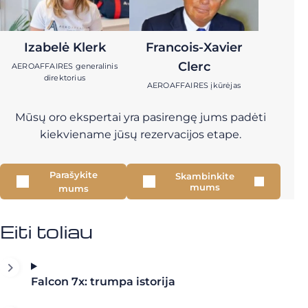
Izabelė Klerk
Francois-Xavier
Clerc
AEROAFFAIRES generalinis
direktorius
AEROAFFAIRES įkūrėjas
Mūsų oro ekspertai yra pasirengę jums padėti
kiekviename jūsų rezervacijos etape.
Parašykite
Skambinkite
mums
mums
Eiti toliau
Falcon 7x: trumpa istorija