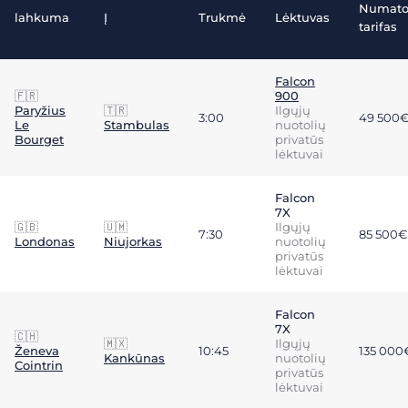
Numat
lahkuma
Į
Trukmė
Lėktuvas
tarifas
Falcon
🇫🇷
900
Paryžius
🇹🇷
Ilgųjų
3:00
49 500
Le
Stambulas
nuotolių
Bourget
privatūs
lėktuvai
Falcon
7X
🇬🇧
🇺🇲
Ilgųjų
7:30
85 500€
Londonas
Niujorkas
nuotolių
privatūs
lėktuvai
Falcon
7X
🇨🇭
🇲🇽
Ilgųjų
Ženeva
10:45
135 000
Kankūnas
nuotolių
Cointrin
privatūs
lėktuvai