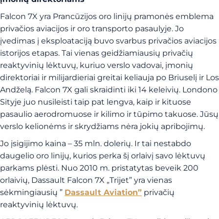
Falcon 7X yra Prancūzijos oro linijų pramonės emblema
privačios aviacijos ir oro transporto pasaulyje. Jo
įvedimas į eksploataciją buvo svarbus privačios aviacijos
istorijos etapas. Tai vienas geidžiamiausių privačių
reaktyvinių lėktuvų, kuriuo verslo vadovai, įmonių
direktoriai ir milijardieriai greitai keliauja po Briuselį ir Los
Andželą. Falcon 7X gali skraidinti iki 14 keleivių. Londono
Sityje juo nusileisti taip pat lengva, kaip ir kituose
pasaulio aerodromuose ir kilimo ir tūpimo takuose. Jūsų
verslo kelionėms ir skrydžiams nėra jokių apribojimų.
Jo įsigijimo kaina – 35 mln. dolerių. Ir tai nestabdo
daugelio oro linijų, kurios perka šį orlaivį savo lėktuvų
parkams plėsti. Nuo 2010 m. pristatytas beveik 200
orlaivių, Dassault Falcon 7X „Trijet” yra vienas
sėkmingiausių ”
Dassault Aviation”
privačių
reaktyvinių lėktuvų.