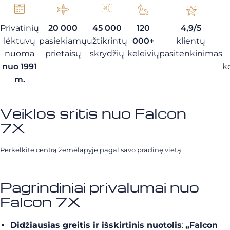
Privatinių
20 000
45 000
120
4,9/5
lėktuvų
pasiekiamų
užtikrintų
000+
klientų
nuoma
prietaisų
skrydžių
keleivių
pasitenkinimas
nuo 1991
k
m.
Veiklos sritis nuo Falcon
7X
Perkelkite centrą žemėlapyje pagal savo pradinę vietą.
Pagrindiniai privalumai nuo
Falcon 7X
Didžiausias greitis ir išskirtinis nuotolis
:
„Falcon