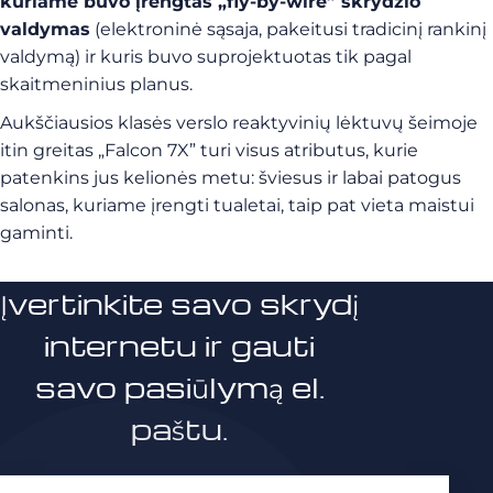
kuriame buvo įrengtas „fly-by-wire” skrydžio
valdymas
(elektroninė sąsaja, pakeitusi tradicinį rankinį
valdymą) ir kuris buvo suprojektuotas tik pagal
skaitmeninius planus.
Aukščiausios klasės verslo reaktyvinių lėktuvų šeimoje
itin greitas „Falcon 7X” turi visus atributus, kurie
patenkins jus kelionės metu: šviesus ir labai patogus
salonas, kuriame įrengti tualetai, taip pat vieta maistui
gaminti.
Įvertinkite savo skrydį
internetu ir gauti
savo pasiūlymą el.
paštu.