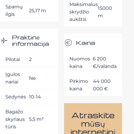
Maksimalus
Sparnų
15000
25,17 m
skrydžio
ilgis
m
aukštis
Praktinė
Kaina
informacija
Nuomos
6 200
Pilotai
2
kaina
€/valanda
Įgulos
Ne
Pirkimo
44 000
nariai
kaina
000 €
Sėdynės
10-14
Bagažo
Atraskite
skyriaus
5,5 m³
mūsų
tūris
internetinį