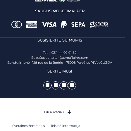
SAUGŪS MOKĖJIMAI PER
SUSISIEKITE SU MUMIS
Tel. : +33 1 44 09 91 82
El. paštas :
charter@aeroaffaires.com
Bendra įmonė : 128 rue de la Boétie 75008 Paryžius PRANCŪZIJA
SEKITE MUS!
Eik aukščiau
Svetainės žemėlapis
Teisinė informacija