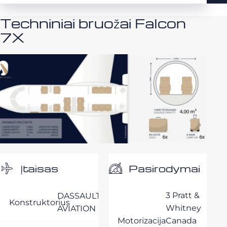
Techniniai bruožai Falcon
7X
Pasirodymai
Įtaisas
3 Pratt &
DASSAULT
Konstruktorius
Whitney
AVIATION
Motorizacija
Canada