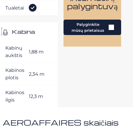
palygintuvą
Tualetai
Palyginkite
Kabina
mūsų prietaisus
Kabinų
1,88 m
aukštis
Kabinos
2,34 m
plotis
Kabinos
12,3 m
ilgis
AEROAFFAIRES skaičiais