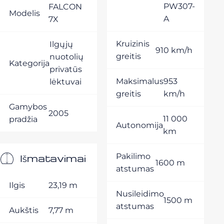
PW307-
FALCON
Modelis
A
7X
Kruizinis
Ilgųjų
910 km/h
greitis
nuotolių
Kategorija
privatūs
Maksimalus
953
lėktuvai
greitis
km/h
Gamybos
2005
11 000
pradžia
Autonomija
km
Išmatavimai
Pakilimo
1600 m
atstumas
Ilgis
23,19 m
Nusileidimo
1500 m
atstumas
Aukštis
7,77 m