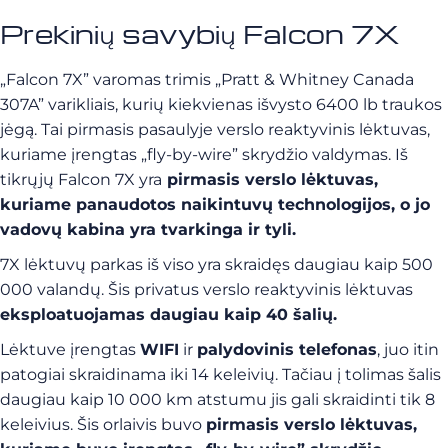
Prekinių savybių Falcon 7X
„Falcon 7X” varomas trimis „Pratt & Whitney Canada
307A” varikliais, kurių kiekvienas išvysto 6400 lb traukos
jėgą. Tai pirmasis pasaulyje verslo reaktyvinis lėktuvas,
kuriame įrengtas „fly-by-wire” skrydžio valdymas.
Iš
tikrųjų
Falcon 7X yra
pirmasis verslo lėktuvas,
kuriame panaudotos naikintuvų technologijos, o jo
vadovų kabina yra tvarkinga ir tyli.
7X lėktuvų parkas iš viso yra skraidęs daugiau kaip 500
000 valandų. Šis privatus verslo reaktyvinis lėktuvas
eksploatuojamas daugiau kaip 40 šalių.
Lėktuve įrengtas
WIFI
ir
palydovinis telefonas
, juo itin
patogiai skraidinama iki 14 keleivių. Tačiau į tolimas šalis
daugiau kaip 10 000 km atstumu jis gali skraidinti tik 8
keleivius. Šis orlaivis buvo
pirmasis verslo lėktuvas,