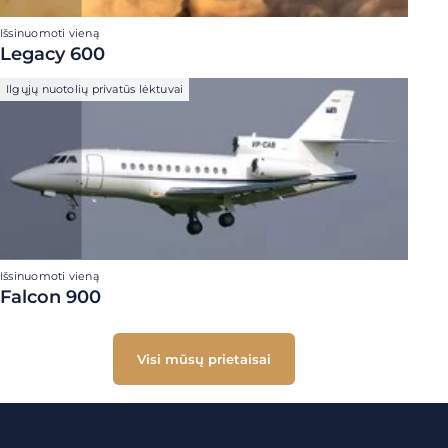
Išsinuomoti vieną
Legacy 600
Ilgųjų nuotolių privatūs lėktuvai
Išsinuomoti vieną
Falcon 900
Visi mūsų prietaisai