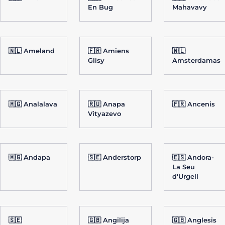
En Bug
Mahavavy
🇳🇱 Ameland
🇫🇷 Amiens
🇳🇱
Glisy
Amsterdamas
🇲🇬 Analalava
🇷🇺 Anapa
🇫🇷 Ancenis
Vityazevo
🇲🇬 Andapa
🇸🇪 Anderstorp
🇪🇸 Andora-
La Seu
d'Urgell
🇸🇪
🇬🇧 Angilija
🇬🇧 Anglesis