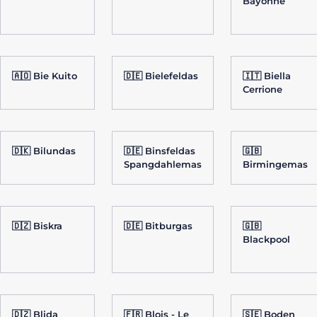
Bayonne
🇦🇴 Bie Kuito
🇩🇪 Bielefeldas
🇮🇹 Biella
Cerrione
🇩🇰 Bilundas
🇩🇪 Binsfeldas
🇬🇧
Spangdahlemas
Birmingemas
🇩🇿 Biskra
🇩🇪 Bitburgas
🇬🇧
Blackpool
🇩🇿 Blida
🇫🇷 Blois - Le
🇸🇪 Boden