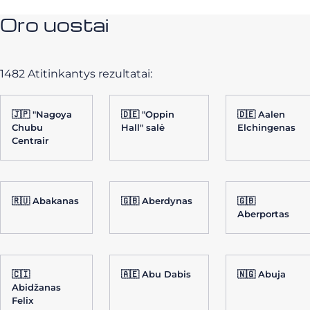
Oro uostai
1482 Atitinkantys rezultatai:
🇯🇵 "Nagoya
🇩🇪 "Oppin
🇩🇪 Aalen
Chubu
Hall" salė
Elchingenas
Centrair
🇷🇺 Abakanas
🇬🇧 Aberdynas
🇬🇧
Aberportas
🇨🇮
🇦🇪 Abu Dabis
🇳🇬 Abuja
Abidžanas
Felix