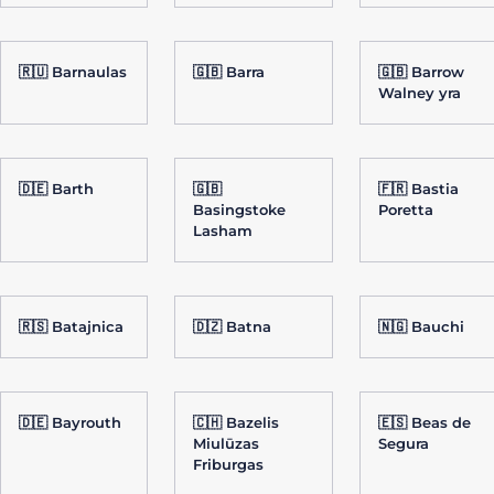
🇷🇺 Barnaulas
🇬🇧 Barra
🇬🇧 Barrow
Walney yra
🇩🇪 Barth
🇬🇧
🇫🇷 Bastia
Basingstoke
Poretta
Lasham
🇷🇸 Batajnica
🇩🇿 Batna
🇳🇬 Bauchi
🇩🇪 Bayrouth
🇨🇭 Bazelis
🇪🇸 Beas de
Miulūzas
Segura
Friburgas