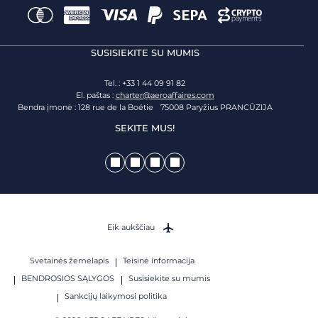
SUSISIEKITE SU MUMIS
Tel. : +33 1 44 09 91 82
El. paštas :
charter@aeroaffaires.com
Bendra įmonė : 128 rue de la Boétie 75008 Paryžius PRANCŪZIJA
SEKITE MUS!
Eik aukščiau
Svetainės žemėlapis
Teisinė informacija
BENDROSIOS SĄLYGOS
Susisiekite su mumis
Sankcijų laikymosi politika