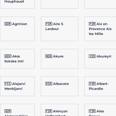
Houphouet
🇬🇷 Agrinion
🇫🇷 Aire S
🇫🇷 Aix en
Lardour
Provence Aix
les Mille
🇬🇭 Akra
🇳🇬 Akure
🇮🇸 Akureyri
Kotoka Intl
🇫🇮 Alajarvi
🇪🇸 Albacete
🇫🇷 Albert-
Menkijarvi
Picardie
🇬🇷
🇫🇷 Alençon
🇫🇷 Ales