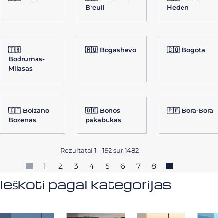
Breuil
Heden
🇹🇷
🇷🇺 Bogashevo
🇨🇴 Bogota
Bodrumas-
Milasas
🇮🇹 Bolzano
🇩🇪 Bonos
🇵🇫 Bora-Bora
Bozenas
pakabukas
Rezultatai 1 - 192 sur 1482
1
2
3
4
5
6
7
8
Ieškoti pagal kategorijas