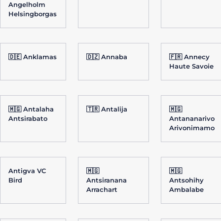
Angelholm
Helsingborgas
🇩🇪 Anklamas
🇩🇿 Annaba
🇫🇷 Annecy
Haute Savoie
🇲🇬 Antalaha
🇹🇷 Antalija
🇲🇬
Antsirabato
Antananarivo
Arivonimamo
Antigva VC
🇲🇬
🇲🇬
Bird
Antsiranana
Antsohihy
Arrachart
Ambalabe