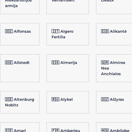
Aleksandrijos
Valframbert
Deaux
armija
🇸🇨 Alfonsas
🇮🇹 Algero
🇪🇸 Alikantė
Fertilia
🇩🇪 Allstedt
🇪🇸 Almerija
🇬🇷 Almiros
Nea
Anchialos
🇩🇪 Altenburg
🇷🇺 Alykel
🇩🇿 Alžyras
Nobitz
🇪🇪 Amari
🇫🇷 Amberieu
🇲🇬 Ambilobe