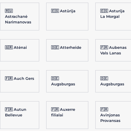
🇷🇺
🇪🇸 Astūrija
🇪🇸 Asturija
Astrachanė
La Morgal
Narimanovas
🇬🇷 Atėnai
🇩🇪 Atterheide
🇫🇷 Aubenas
Vals Lanas
🇫🇷 Auch Gers
🇩🇪
🇩🇪
Augsburgas
Augsburgas
🇫🇷 Autun
🇫🇷 Auxerre
🇫🇷
Bellevue
filialai
Avinjonas
Provansas