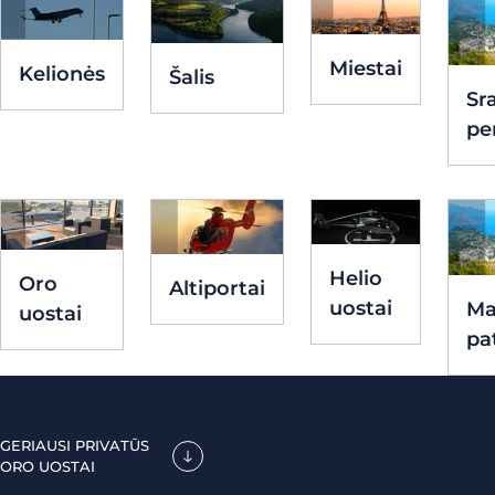
Miestai
Kelionės
Šalis
Sr
pe
Helio
Oro
Altiportai
uostai
Ma
uostai
pat
GERIAUSI PRIVATŪS
ORO UOSTAI