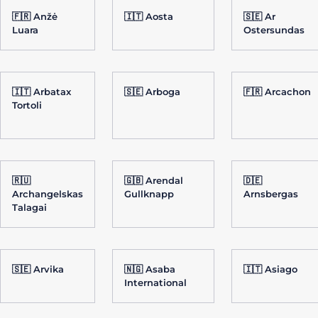
🇫🇷 Anžė
🇮🇹 Aosta
🇸🇪 Ar
Luara
Ostersundas
🇮🇹 Arbatax
🇸🇪 Arboga
🇫🇷 Arcachon
Tortoli
🇷🇺
🇬🇧 Arendal
🇩🇪
Archangelskas
Gullknapp
Arnsbergas
Talagai
🇸🇪 Arvika
🇳🇬 Asaba
🇮🇹 Asiago
International