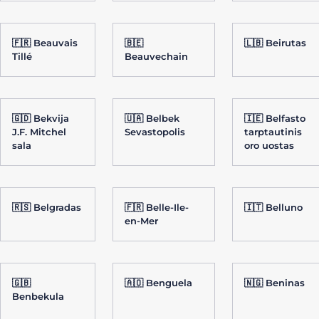
🇫🇷 Beauvais
🇧🇪
🇱🇧 Beirutas
Tillé
Beauvechain
🇬🇩 Bekvija
🇺🇦 Belbek
🇮🇪 Belfasto
J.F. Mitchel
Sevastopolis
tarptautinis
sala
oro uostas
🇷🇸 Belgradas
🇫🇷 Belle-Ile-
🇮🇹 Belluno
en-Mer
🇬🇧
🇦🇴 Benguela
🇳🇬 Beninas
Benbekula