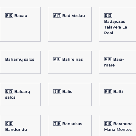
🇷🇴 Bacau
🇦🇹 Bad Voslau
🇪🇸
Badajozas
Talavera La
Real
Bahamų salos
🇦🇪 Bahreinas
🇷🇴 Baia-
mare
🇪🇸 Balearų
🇮🇩 Balis
🇲🇩 Balti
salos
🇨🇩
🇹🇭 Bankokas
🇩🇴 Barahona
Bandundu
Maria Montez