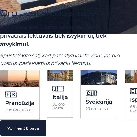
Oro uostai pagal šalis
Visi mūsų oro uostai aptarnaujami
privačiais lėktuvais tiek išvykimui, tiek
atvykimui.
Spustelėkite šalį, kad pamatytumėte visus jos oro
uostus, pasiekiamus privačiu lėktuvu.
🇮🇹
🇪
🇨🇭
🇫🇷
Italija
Is
Šveicarija
Prancūzija
88 oro
68 
uostai
29 oro uostai
205 oro uostai
uos
Voir les 56 pays