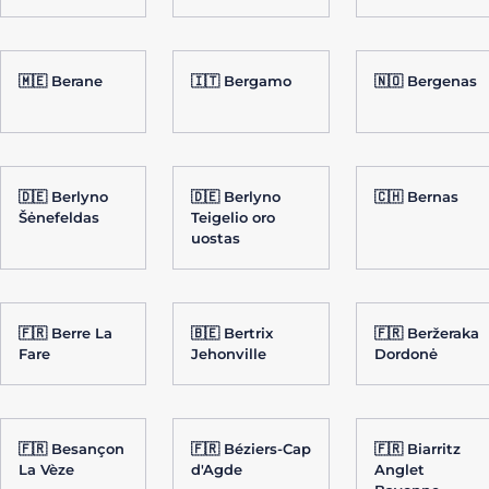
🇲🇪 Berane
🇮🇹 Bergamo
🇳🇴 Bergenas
🇩🇪 Berlyno
🇩🇪 Berlyno
🇨🇭 Bernas
Šėnefeldas
Teigelio oro
uostas
🇫🇷 Berre La
🇧🇪 Bertrix
🇫🇷 Beržeraka
Fare
Jehonville
Dordonė
🇫🇷 Besançon
🇫🇷 Béziers-Cap
🇫🇷 Biarritz
La Vèze
d'Agde
Anglet