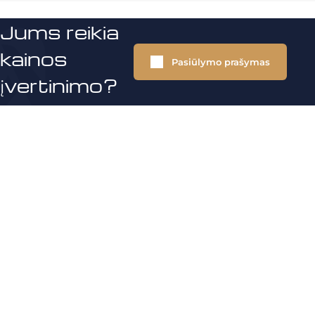
Jums reikia
kainos
Pasiūlymo prašymas
įvertinimo?