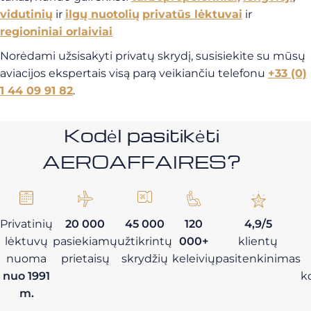
vidutinių
ir
ilgų nuotolių
privatūs lėktuvai
ir
regioniniai orlaiviai
Norėdami užsisakyti privatų skrydį, susisiekite su mūsų
aviacijos ekspertais visą parą veikiančiu telefonu
+33 (0)
1 44 09 91 82
.
Kodėl pasitikėti
AEROAFFAIRES?
Privatinių
20 000
45 000
120
4,9/5
lėktuvų
pasiekiamų
užtikrintų
000+
klientų
nuoma
prietaisų
skrydžių
keleivių
pasitenkinimas
nuo 1991
k
m.