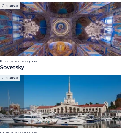
Oro uostai
Privatus lėktuvas į ir iš
Sovetsky
Oro uostai