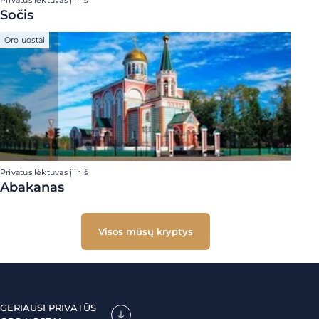
Privatus lėktuvas į ir iš
Sočis
Oro uostai
Privatus lėktuvas į ir iš
Abakanas
Visos mūsų kryptys
GERIAUSI PRIVATŪS