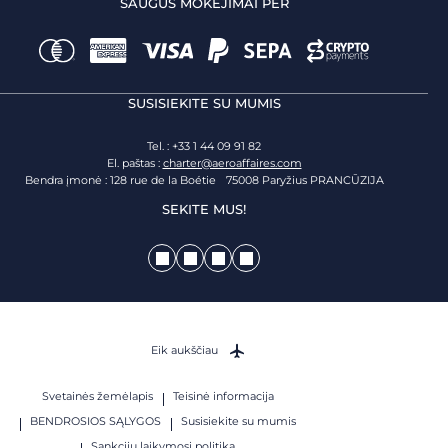
SAUGŪS MOKĖJIMAI PER
SUSISIEKITE SU MUMIS
Tel. : +33 1 44 09 91 82
El. paštas :
charter@aeroaffaires.com
Bendra įmonė : 128 rue de la Boétie 75008 Paryžius PRANCŪZIJA
SEKITE MUS!
Eik aukščiau
Svetainės žemėlapis
Teisinė informacija
BENDROSIOS SĄLYGOS
Susisiekite su mumis
Sankcijų laikymosi politika