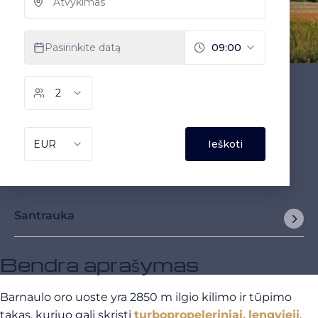
Santrauka
Bendra aprašymas
Barnaulo oro uoste yra 2850 m ilgio kilimo ir tūpimo
takas, kuriuo gali skristi
turbopropeleriniai,
lengvieji
,