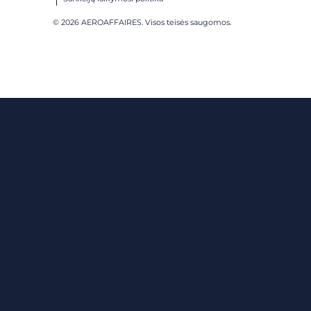
© 2026 AEROAFFAIRES. Visos teisės saugomos.