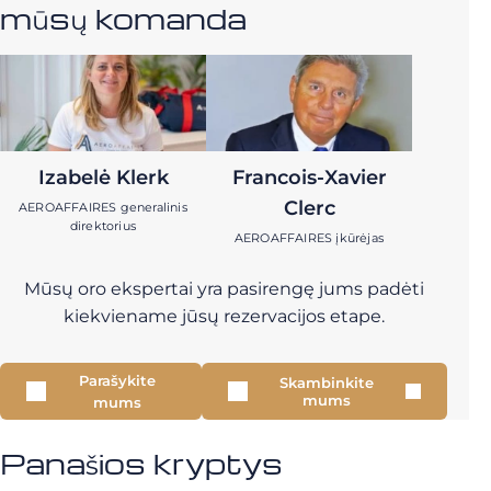
mūsų komanda
Izabelė Klerk
Francois-Xavier
Clerc
AEROAFFAIRES generalinis
direktorius
AEROAFFAIRES įkūrėjas
Mūsų oro ekspertai yra pasirengę jums padėti
kiekviename jūsų rezervacijos etape.
Parašykite
Skambinkite
mums
mums
Panašios kryptys