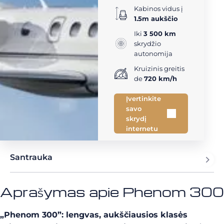
Kabinos vidus į
1.5m aukščio
Iki
3 500 km
skrydžio
autonomija
Kruizinis greitis
de
720 km/h
Įvertinkite
savo
skrydį
internetu
Santrauka
Aprašymas apie Phenom 300
„Phenom 300”: lengvas, aukščiausios klasės