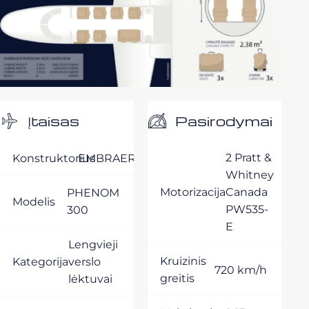
Pasirodymai
Įtaisas
2 Pratt &
Konstruktorius
EMBRAER
Whitney
Motorizacija
Canada
PHENOM
Modelis
PW535-
300
E
Lengvieji
Kruizinis
Kategorija
verslo
720 km/h
greitis
lėktuvai