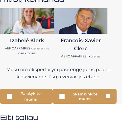
Izabelė Klerk
Francois-Xavier
Clerc
AEROAFFAIRES generalinis
direktorius
AEROAFFAIRES įkūrėjas
Mūsų oro ekspertai yra pasirengę jums padėti
kiekviename jūsų rezervacijos etape.
Parašykite
Skambinkite
mums
mums
Eiti toliau