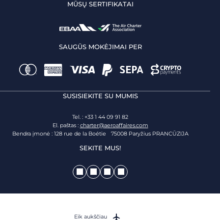
MŪSŲ SERTIFIKATAI
SAUGŪS MOKĖJIMAI PER
SUSISIEKITE SU MUMIS
Tel. : +33 1 44 09 91 82
El. paštas :
charter@aeroaffaires.com
Bendra įmonė : 128 rue de la Boétie 75008 Paryžius PRANCŪZIJA
SEKITE MUS!
Eik aukščiau