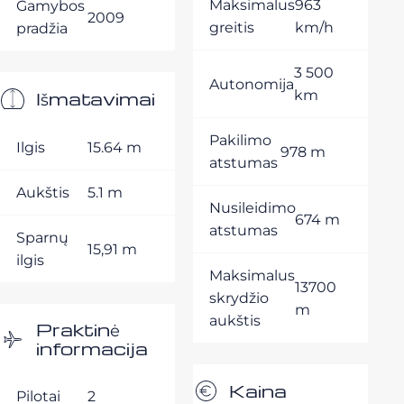
Maksimalus
963
Gamybos
2009
greitis
km/h
pradžia
3 500
Autonomija
Išmatavimai
km
Pakilimo
Ilgis
15.64 m
978 m
atstumas
Aukštis
5.1 m
Nusileidimo
674 m
atstumas
Sparnų
15,91 m
ilgis
Maksimalus
13700
skrydžio
m
aukštis
Praktinė
informacija
Kaina
Pilotai
2