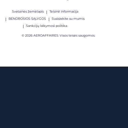
Svetainės žemėlapis
Teisinė informacija
BENDROSIOS SĄLYGOS
Susisiekite su mumis
Sankcijų laikymosi politika
© 2026 AEROAFFAIRES. Visos teisės saugomos.