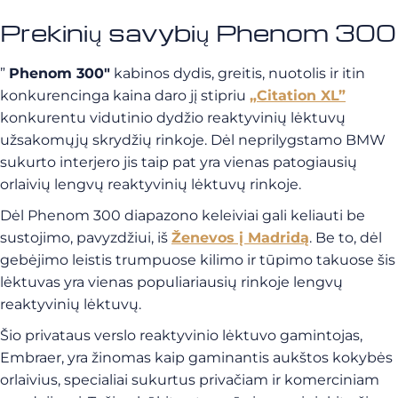
Prekinių savybių Phenom 300
”
Phenom 300″
kabinos dydis, greitis, nuotolis ir itin
konkurencinga kaina daro jį stipriu
„Citation XL”
konkurentu vidutinio dydžio reaktyvinių lėktuvų
užsakomųjų skrydžių rinkoje. Dėl neprilygstamo BMW
sukurto interjero jis taip pat yra vienas patogiausių
orlaivių lengvų reaktyvinių lėktuvų rinkoje.
Dėl Phenom 300 diapazono keleiviai gali keliauti be
sustojimo, pavyzdžiui, iš
Ženevos į Madridą
. Be to, dėl
gebėjimo leistis trumpuose kilimo ir tūpimo takuose šis
lėktuvas yra vienas populiariausių rinkoje lengvų
reaktyvinių lėktuvų.
Šio privataus verslo reaktyvinio lėktuvo gamintojas,
Embraer, yra žinomas kaip gaminantis aukštos kokybės
orlaivius, specialiai sukurtus privačiam ir komerciniam