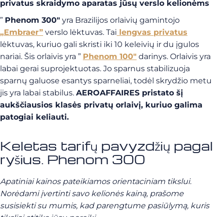
privatus skraidymo aparatas jūsų verslo kelionėms
”
Phenom 300″
yra Brazilijos orlaivių gamintojo
„Embraer”
verslo lėktuvas. Tai
lengvas privatus
lėktuvas, kuriuo gali skristi iki 10 keleivių ir du įgulos
nariai. Šis orlaivis yra ”
Phenom 100″
darinys. Orlaivis yra
labai gerai suprojektuotas. Jo sparnus stabilizuoja
sparnų galuose esantys sparneliai, todėl skrydžio metu
jis yra labai stabilus.
AEROAFFAIRES pristato šį
aukščiausios klasės privatų orlaivį, kuriuo galima
patogiai keliauti.
Keletas tarifų pavyzdžių pagal
ryšius. Phenom 300
Apatiniai kainos pateikiamos orientaciniam tikslui.
Norėdami įvertinti savo kelionės kainą, prašome
susisiekti su mumis, kad parengtume pasiūlymą, kuris