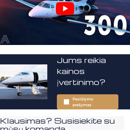
Jums reikia
kainos
įvertinimo?
Pasiūlymo
prašymas
Klausimas? Susisiekite su
mūsų komanda