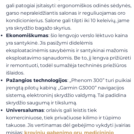
gali patogiai įsitaisyti: ergonomiškos odinės sėdynės,
garso nepraleidžiantis salonas ir reguliuojamas oro
kondicionierius. Salone gali tilpti iki 10 keleivių, jame
yra skrydžio bagažo skyrius.
Ekonomiškumas
: šio lengvojo verslo lėktuvo kaina
yra santykinė. Jis pasižymi didelėmis
eksploatacinėmis savybėmis ir santykinai mažomis
eksploatavimo sąnaudomis. Be to, jį lengva prižiūrėti
ir remontuoti, todėl sumažėja techninės priežiūros
išlaidos.
Pažangios technologijos
: „Phenom 300” turi puikiai
įrengtą pilotų kabiną: „Garmin G3000” navigacijos
sistemą, elektroninį skrydžio valdymą. Tai padidina
skrydžio saugumą ir tikslumą.
Universalumas
: orlaivis gali leistis tiek
komerciniuose, tiek privačiuose kilimo ir tūpimo
takuose. Jis vertinamas dėl gebėjimo vykdyti įvairias
misijas:
krovinių gabenimo oru
,
medicininio