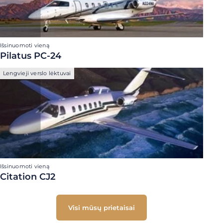
Išsinuomoti vieną
Pilatus PC-24
Lengvieji verslo lėktuvai
Išsinuomoti vieną
Citation CJ2
Visi mūsų prietaisai