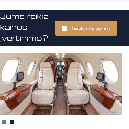
Jums reikia
kainos
Pasiūlymo prašymas
įvertinimo?