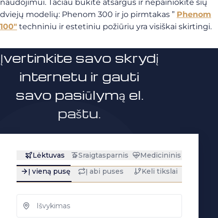
naudojimui. Tačiau būkite atsargūs ir nepainiokite šių
dviejų modelių: Phenom 300 ir jo pirmtakas ”
Phenom
100″
techniniu ir estetiniu požiūriu yra visiškai skirtingi.
Įvertinkite savo skrydį
internetu ir gauti
savo pasiūlymą el.
paštu.