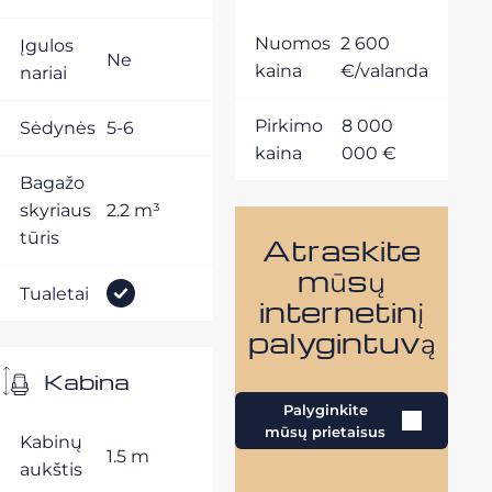
Nuomos
2 600
Įgulos
Ne
kaina
€/valanda
nariai
Pirkimo
8 000
Sėdynės
5-6
kaina
000 €
Bagažo
skyriaus
2.2 m³
tūris
Atraskite
mūsų
Tualetai
internetinį
palygintuvą
Kabina
Palyginkite
mūsų prietaisus
Kabinų
1.5 m
aukštis