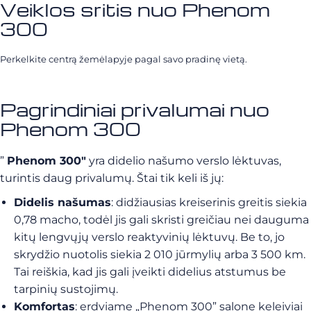
Veiklos sritis nuo Phenom
300
Perkelkite centrą žemėlapyje pagal savo pradinę vietą.
Pagrindiniai privalumai nuo
Phenom 300
”
Phenom 300″
yra didelio našumo verslo lėktuvas,
turintis daug privalumų. Štai tik keli iš jų:
Didelis našumas
: didžiausias kreiserinis greitis siekia
0,78 macho, todėl jis gali skristi greičiau nei dauguma
kitų lengvųjų verslo reaktyvinių lėktuvų. Be to, jo
skrydžio nuotolis siekia 2 010 jūrmylių arba 3 500 km.
Tai reiškia, kad jis gali įveikti didelius atstumus be
tarpinių sustojimų.
Komfortas
: erdviame „Phenom 300” salone keleiviai