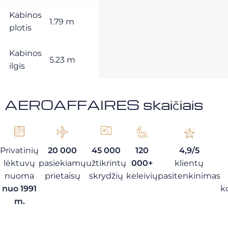
Kabinos
1.79 m
plotis
Kabinos
5.23 m
ilgis
AEROAFFAIRES skaičiais
Privatinių
20 000
45 000
120
4,9/5
lėktuvų
pasiekiamų
užtikrintų
000+
klientų
nuoma
prietaisų
skrydžių
keleivių
pasitenkinimas
nuo 1991
k
m.