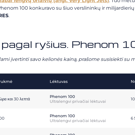
labai lengvų orlaivių (angl. Very Light Jets)
. Tuo metu
 Phenom 100 konkuravo su šiuo verslininkų ir milijardier
RES
.
ų pagal ryšius. Phenom 
ami įvertinti savo kelionės kainą, prašome susisiekti su 
rukmė
Lėktuvas
N
Phenom 100
 ώρα και 30 λεπτά
1
Ultralengvi privačiai lėktuvai
Phenom 100
:00
6
Ultralengvi privačiai lėktuvai