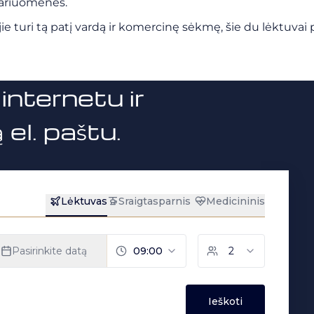
 kariuomenės.
 jie turi tą patį vardą ir komercinę sėkmę, šie du lėktuvai
internetu ir
el. paštu.