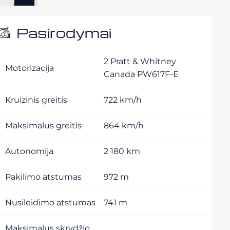
Pasirodymai
2 Pratt & Whitney
Motorizacija
Canada PW617F-E
Kruizinis greitis
722 km/h
Maksimalus greitis
864 km/h
Autonomija
2 180 km
Pakilimo atstumas
972 m
Nusileidimo atstumas
741 m
Maksimalus skrydžio