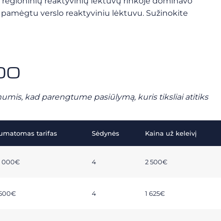
 regioninių reaktyvinių lėktuvų rinkoje dominavo ”
ių pamėgtu verslo reaktyviniu lėktuvu. Sužinokite
100
mumis, kad parengtume pasiūlymą, kuris tiksliai atitiks
umatomas tarifas
Sėdynės
Kaina už keleivį
0 000€
4
2 500€
 500€
4
1 625€