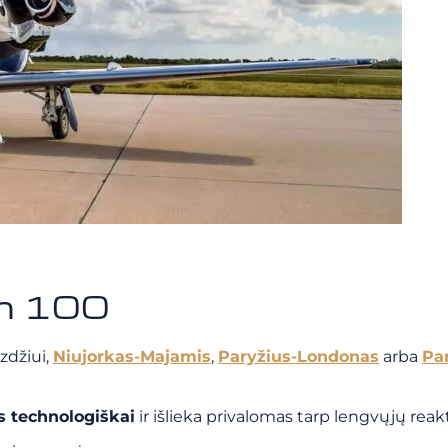
om 100
zdžiui,
Niujorkas-Majamis
,
Paryžius-Londonas
arba
Pa
 technologiškai
ir išlieka privalomas tarp lengvųjų reak