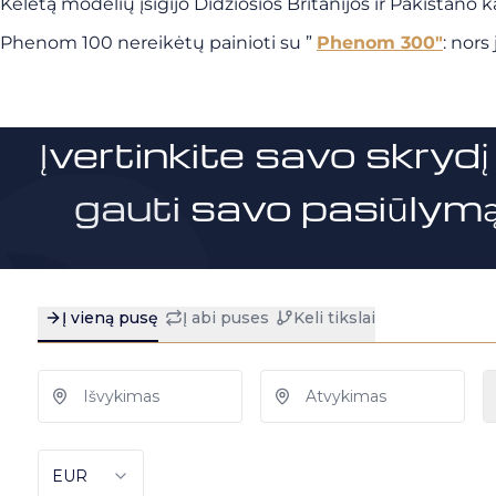
Keletą modelių įsigijo Didžiosios Britanijos ir Pakistano
Phenom 100 nereikėtų painioti su ”
Phenom 300″
: nors
Įvertinkite savo skrydį 
gauti savo pasiūlymą 