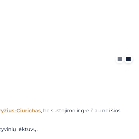
ryžius-Ciurichas
, be sustojimo ir greičiau nei šios
tyvinių lėktuvų.