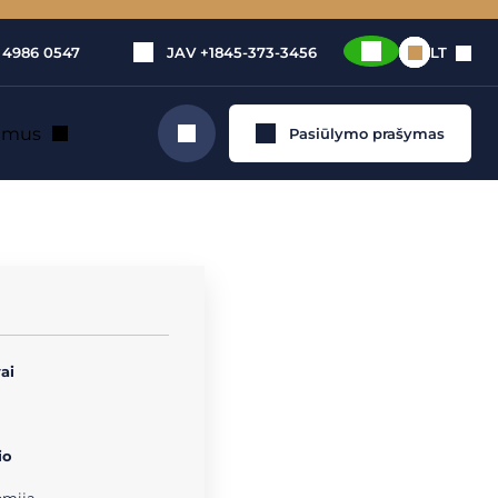
 4986 0547
JAV
+1845-373-3456
LT
e mus
Pasiūlymo prašymas
Ieškoti
nuoma
ai
io