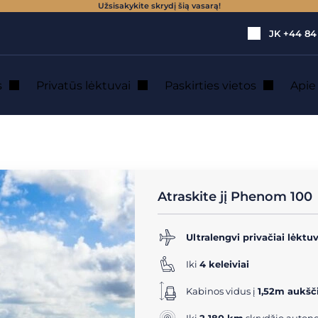
Užsisakykite skrydį šią vasarą!
JK
+44 84
s
Privatūs lėktuvai
Paskirties vietos
Api
ktuvų (1 - 5 vietos)
→
Phenom 100
tus reaktyvinis 
Atraskite jį Phenom 100
Ultralengvi privačiai lėktuv
Iki
4 keleiviai
Kabinos vidus į
1,52m aukšč