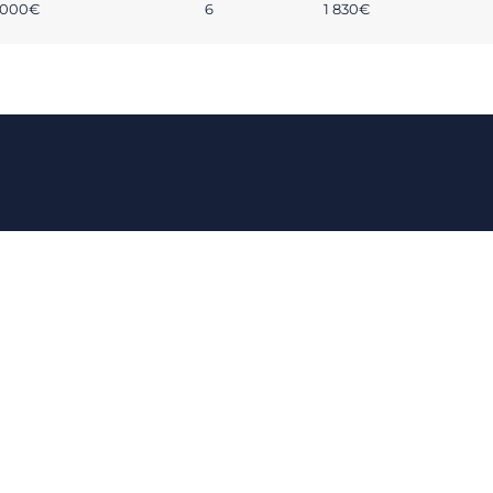
1 000€
6
1 830€