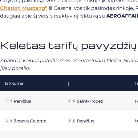
skrydžių paklausą. Verslo aviacijos rinkoje jis yra vienas iš
Citation Mustang”
iš Cessna. Vos tik pasirodęs rinkoje,
daugiau apie šį verslo reaktyvinį lėktuvą su
AEROAFFAI
Keletas tarifų pavyzdži
Apatiniai kainos pateikiamos orientaciniam tikslui. Norėd
jūsų poreikį.
lahkuma
Į
T
🇫🇷
Paryžius
🇫🇷
Saint-Tropez
1
🇨🇭
Ženeva Cointrin
🇫🇷
Paryžius
1