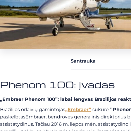
Santrauka
Phenom 100: Įvadas
„Embraer Phenom 100”: labai lengvas Brazilijos reakty
Brazilijos orlaivių gamintojas
„Embraer”
sukūrė ”
Phenom
paskelbtasEmbraer, bendrovės generalinis direktorius bu
atsistatydinus. Tačiau 2016 m. liepos mėn. atsistatydino ir