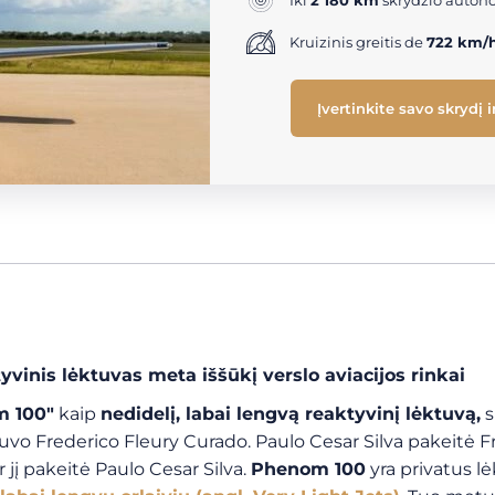
Iki
2 180 km
skrydžio auton
Kruizinis greitis de
722 km/
Įvertinkite savo skrydį 
vinis lėktuvas meta iššūkį verslo aviacijos rinkai
 100″
kaip
nedidelį, labai lengvą reaktyvinį lėktuvą,
s
vo Frederico Fleury Curado. Paulo Cesar Silva pakeitė F
 jį pakeitė Paulo Cesar Silva.
Phenom 100
yra privatus lė