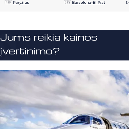
🇫🇷
Paryžius
🇪🇸
Barselona-El Prat
1
Jums reikia kainos
įvertinimo?