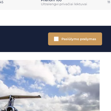
Phenom 100
:45
1
Ultralengvi privačiai lėktuvai
Pasiūlymo prašymas