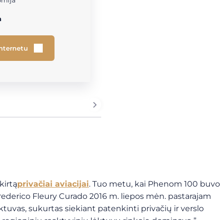
omija
h
internetu
kirtą
privačiai aviacijai
. Tuo metu, kai Phenom 100 buvo
rederico Fleury Curado 2016 m. liepos mėn. pastarajam
ktuvas, sukurtas siekiant patenkinti privačių ir verslo