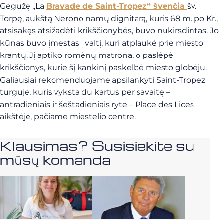
Gegužę „La
Bravade de Saint-Tropez“ švenčia
šv.
Torpę, aukštą Nerono namų dignitarą, kuris 68 m. po Kr.,
atsisakęs atsižadėti krikščionybės, buvo nukirsdintas. Jo
kūnas buvo įmestas į valtį, kuri atplaukė prie miesto
krantų. Jį aptiko romėnų matrona, o paslėpė
krikščionys, kurie šį kankinį paskelbė miesto globėju.
Galiausiai rekomenduojame apsilankyti Saint-Tropez
turguje, kuris vyksta du kartus per savaitę –
antradieniais ir šeštadieniais ryte – Place des Lices
aikštėje, pačiame miestelio centre.
Klausimas? Susisiekite su
mūsų komanda