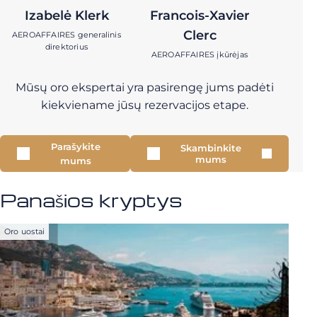
Izabelė Klerk
Francois-Xavier
Clerc
AEROAFFAIRES generalinis
direktorius
AEROAFFAIRES įkūrėjas
Mūsų oro ekspertai yra pasirengę jums padėti
kiekviename jūsų rezervacijos etape.
Parašykite
Skambinkite
mums
mums
Panašios kryptys
Oro uostai