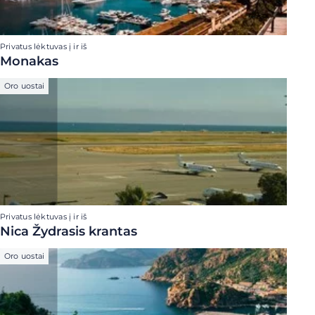
Privatus lėktuvas į ir iš
Monakas
Oro uostai
Privatus lėktuvas į ir iš
Nica Žydrasis krantas
Oro uostai