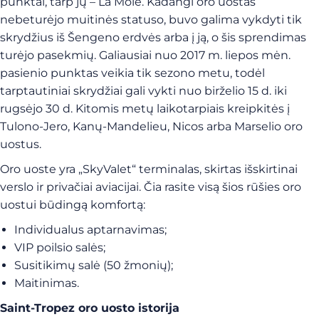
punktai, tarp jų – La Môle. Kadangi oro uostas
nebeturėjo muitinės statuso, buvo galima vykdyti tik
skrydžius iš Šengeno erdvės arba į ją, o šis sprendimas
turėjo pasekmių. Galiausiai nuo 2017 m. liepos mėn.
pasienio punktas veikia tik sezono metu, todėl
tarptautiniai skrydžiai gali vykti nuo birželio 15 d. iki
rugsėjo 30 d. Kitomis metų laikotarpiais kreipkitės į
Tulono-Jero, Kanų-Mandelieu, Nicos arba Marselio oro
uostus.
Oro uoste yra „SkyValet“ terminalas, skirtas išskirtinai
verslo ir privačiai aviacijai. Čia rasite visą šios rūšies oro
uostui būdingą komfortą:
Individualus aptarnavimas;
VIP poilsio salės;
Susitikimų salė (50 žmonių);
Maitinimas.
Saint-Tropez oro uosto istorija