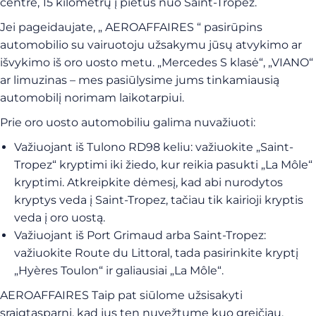
centre, 15 kilometrų į pietus nuo Saint-Tropez.
Jei pageidaujate, „ AEROAFFAIRES “ pasirūpins
automobilio su vairuotoju užsakymu jūsų atvykimo ar
išvykimo iš oro uosto metu. „Mercedes S klasė“, „VIANO“
ar limuzinas – mes pasiūlysime jums tinkamiausią
automobilį norimam laikotarpiui.
Prie oro uosto automobiliu galima nuvažiuoti:
Važiuojant iš Tulono RD98 keliu: važiuokite „Saint-
Tropez“ kryptimi iki žiedo, kur reikia pasukti „La Môle“
kryptimi. Atkreipkite dėmesį, kad abi nurodytos
kryptys veda į Saint-Tropez, tačiau tik kairioji kryptis
veda į oro uostą.
Važiuojant iš Port Grimaud arba Saint-Tropez:
važiuokite Route du Littoral, tada pasirinkite kryptį
„Hyères Toulon“ ir galiausiai „La Môle“.
AEROAFFAIRES Taip pat siūlome užsisakyti
sraigtasparnį, kad jus ten nuvežtume kuo greičiau.