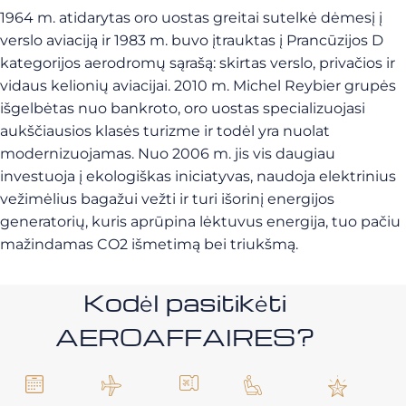
1964 m. atidarytas oro uostas greitai sutelkė dėmesį į
verslo aviaciją ir 1983 m. buvo įtrauktas į Prancūzijos D
kategorijos aerodromų sąrašą: skirtas verslo, privačios ir
vidaus kelionių aviacijai. 2010 m. Michel Reybier grupės
išgelbėtas nuo bankroto, oro uostas specializuojasi
aukščiausios klasės turizme ir todėl yra nuolat
modernizuojamas. Nuo 2006 m. jis vis daugiau
investuoja į ekologiškas iniciatyvas, naudoja elektrinius
vežimėlius bagažui vežti ir turi išorinį energijos
generatorių, kuris aprūpina lėktuvus energija, tuo pačiu
mažindamas CO2 išmetimą bei triukšmą.
Kodėl pasitikėti
AEROAFFAIRES?