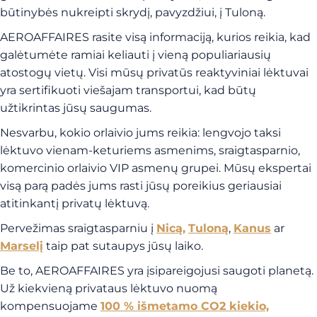
būtinybės nukreipti skrydį, pavyzdžiui, į Tuloną.
AEROAFFAIRES rasite visą informaciją, kurios reikia, kad
galėtumėte ramiai keliauti į vieną populiariausių
atostogų vietų. Visi mūsų privatūs reaktyviniai lėktuvai
yra sertifikuoti viešajam transportui, kad būtų
užtikrintas jūsų saugumas.
Nesvarbu, kokio orlaivio jums reikia: lengvojo taksi
lėktuvo vienam-keturiems asmenims, sraigtasparnio,
komercinio orlaivio VIP asmenų grupei. Mūsų ekspertai
visą parą padės jums rasti jūsų poreikius geriausiai
atitinkantį privatų lėktuvą.
Pervežimas sraigtasparniu į
Nicą,
Tuloną
,
Kanus
ar
Marselį
taip pat sutaupys jūsų laiko.
Be to, AEROAFFAIRES yra įsipareigojusi saugoti planetą.
Už kiekvieną privataus lėktuvo nuomą
kompensuojame
100 % išmetamo CO2 kiekio,