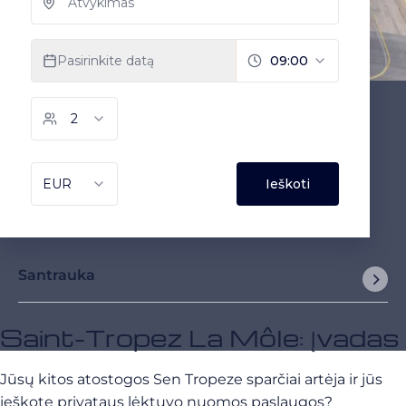
Santrauka
Saint-Tropez La Môle: Įvadas
Jūsų kitos atostogos Sen Tropeze sparčiai artėja ir jūs
ieškote privataus lėktuvo nuomos paslaugos?