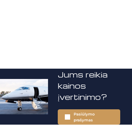
Jums reikia
kainos
įvertinimo?
Pasiūlymo
prašymas