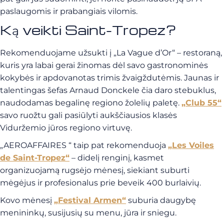
paslaugomis ir prabangiais vilomis.
Ką veikti Saint-Tropez?
Rekomenduojame užsukti į „La Vague d’Or“ – restoraną,
kuris yra labai gerai žinomas dėl savo gastronominės
kokybės ir apdovanotas trimis žvaigždutėmis. Jaunas ir
talentingas šefas Arnaud Donckele čia daro stebuklus,
naudodamas begalinę regiono žolelių paletę.
„Club 55“
savo ruožtu gali pasiūlyti aukščiausios klasės
Viduržemio jūros regiono virtuvę.
„AEROAFFAIRES “ taip pat rekomenduoja
„Les Voiles
de Saint-Tropez“
– didelį renginį, kasmet
organizuojamą rugsėjo mėnesį, siekiant suburti
mėgėjus ir profesionalus prie beveik 400 burlaivių.
Kovo mėnesį
„Festival Armen“
suburia daugybę
menininkų, susijusių su menu, jūra ir sniegu.