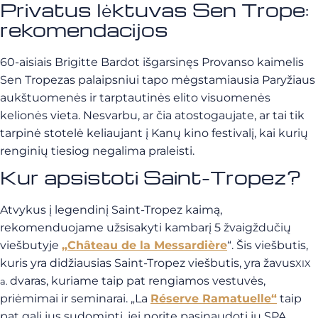
Privatus lėktuvas Sen Trope:
rekomendacijos
60-aisiais Brigitte Bardot išgarsinęs Provanso kaimelis
Sen Tropezas palaipsniui tapo mėgstamiausia Paryžiaus
aukštuomenės ir tarptautinės elito visuomenės
kelionės vieta. Nesvarbu, ar čia atostogaujate, ar tai tik
tarpinė stotelė keliaujant į Kanų kino festivalį, kai kurių
renginių tiesiog negalima praleisti.
Kur apsistoti Saint-Tropez?
Atvykus į legendinį Saint-Tropez kaimą,
rekomenduojame užsisakyti kambarį 5 žvaigždučių
viešbutyje
„Château de la Messardière
“. Šis viešbutis,
kuris yra didžiausias Saint-Tropez viešbutis, yra žavus
XIX
dvaras, kuriame taip pat rengiamos vestuvės,
a.
priėmimai ir seminarai. „La
Réserve Ramatuelle“
taip
pat gali jus sudominti, jei norite pasinaudoti jų SPA