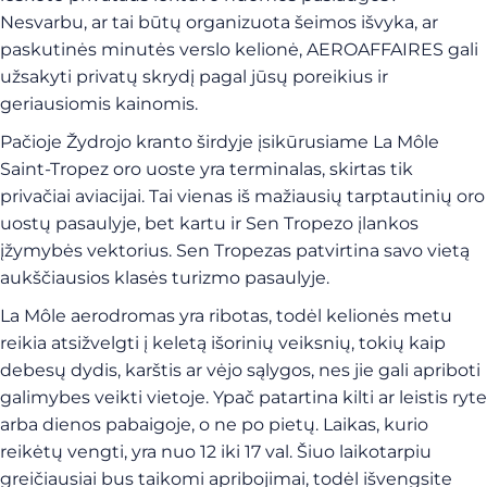
Nesvarbu, ar tai būtų organizuota šeimos išvyka, ar
paskutinės minutės verslo kelionė, AEROAFFAIRES gali
užsakyti privatų skrydį pagal jūsų poreikius ir
geriausiomis kainomis.
Pačioje Žydrojo kranto širdyje įsikūrusiame La Môle
Saint-Tropez oro uoste yra terminalas, skirtas tik
privačiai aviacijai. Tai vienas iš mažiausių tarptautinių oro
uostų pasaulyje, bet kartu ir Sen Tropezo įlankos
įžymybės vektorius. Sen Tropezas patvirtina savo vietą
aukščiausios klasės turizmo pasaulyje.
La Môle aerodromas yra ribotas, todėl kelionės metu
reikia atsižvelgti į keletą išorinių veiksnių, tokių kaip
debesų dydis, karštis ar vėjo sąlygos, nes jie gali apriboti
galimybes veikti vietoje. Ypač patartina kilti ar leistis ryte
arba dienos pabaigoje, o ne po pietų. Laikas, kurio
reikėtų vengti, yra nuo 12 iki 17 val. Šiuo laikotarpiu
greičiausiai bus taikomi apribojimai, todėl išvengsite