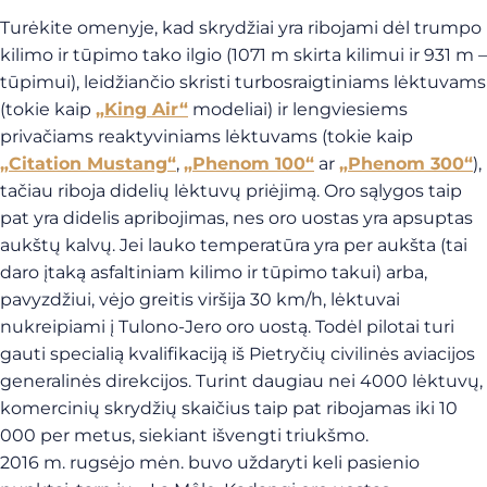
Turėkite omenyje, kad skrydžiai yra ribojami dėl trumpo
kilimo ir tūpimo tako ilgio (1071 m skirta kilimui ir 931 m –
tūpimui), leidžiančio skristi turbosraigtiniams lėktuvams
(tokie kaip
„King Air“
modeliai) ir lengviesiems
privačiams reaktyviniams lėktuvams (tokie kaip
„Citation Mustang“
,
„Phenom 100“
ar
„Phenom 300“
),
tačiau riboja didelių lėktuvų priėjimą. Oro sąlygos taip
pat yra didelis apribojimas, nes oro uostas yra apsuptas
aukštų kalvų. Jei lauko temperatūra yra per aukšta (tai
daro įtaką asfaltiniam kilimo ir tūpimo takui) arba,
pavyzdžiui, vėjo greitis viršija 30 km/h, lėktuvai
nukreipiami į Tulono-Jero oro uostą. Todėl pilotai turi
gauti specialią kvalifikaciją iš Pietryčių civilinės aviacijos
generalinės direkcijos. Turint daugiau nei 4000 lėktuvų,
komercinių skrydžių skaičius taip pat ribojamas iki 10
000 per metus, siekiant išvengti triukšmo.
2016 m. rugsėjo mėn. buvo uždaryti keli pasienio