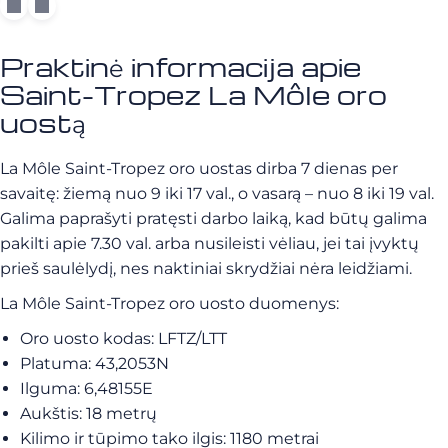
Praktinė informacija apie
Saint-Tropez La Môle oro
uostą
La Môle Saint-Tropez oro uostas dirba 7 dienas per
savaitę: žiemą nuo 9 iki 17 val., o vasarą – nuo 8 iki 19 val.
Galima paprašyti pratęsti darbo laiką, kad būtų galima
pakilti apie 7.30 val. arba nusileisti vėliau, jei tai įvyktų
prieš saulėlydį, nes naktiniai skrydžiai nėra leidžiami.
La Môle Saint-Tropez oro uosto duomenys:
Oro uosto kodas: LFTZ/LTT
Platuma: 43,2053N
Ilguma: 6,48155E
Aukštis: 18 metrų
Kilimo ir tūpimo tako ilgis: 1180 metrai