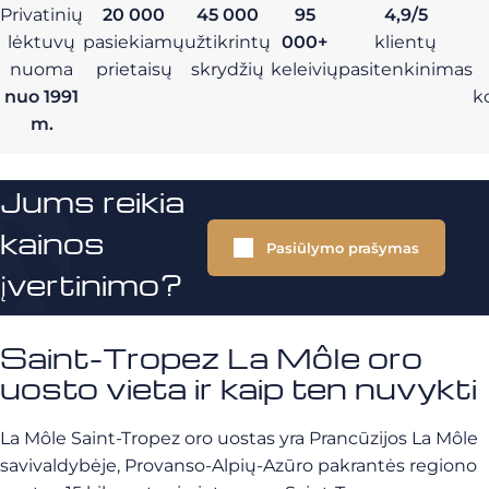
Privatinių
20 000
45 000
95
4,9/5
lėktuvų
pasiekiamų
užtikrintų
000+
klientų
nuoma
prietaisų
skrydžių
keleivių
pasitenkinimas
nuo 1991
k
m.
Jums reikia
kainos
Pasiūlymo prašymas
įvertinimo?
Saint-Tropez La Môle oro
uosto vieta ir kaip ten nuvykti
La Môle Saint-Tropez oro uostas yra Prancūzijos La Môle
savivaldybėje, Provanso-Alpių-Azūro pakrantės regiono