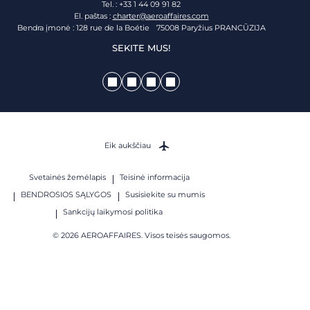
Tel. : +33 1 44 09 91 82
El. paštas :
charter@aeroaffaires.com
Bendra įmonė : 128 rue de la Boétie 75008 Paryžius PRANCŪZIJA
SEKITE MUS!
Eik aukščiau
Svetainės žemėlapis
Teisinė informacija
BENDROSIOS SĄLYGOS
Susisiekite su mumis
Sankcijų laikymosi politika
© 2026 AEROAFFAIRES. Visos teisės saugomos.