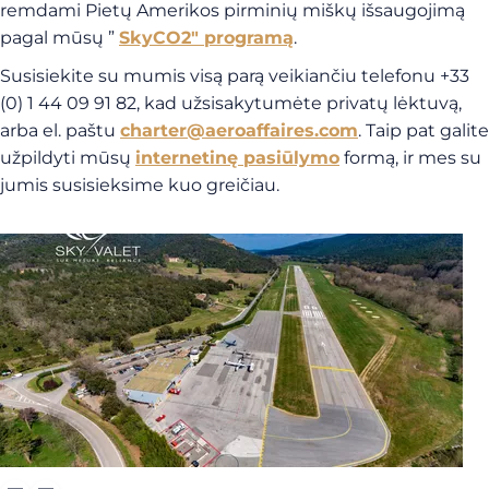
remdami Pietų Amerikos pirminių miškų išsaugojimą
pagal mūsų ”
SkyCO2″ programą
.
Susisiekite su mumis visą parą veikiančiu telefonu +33
(0) 1 44 09 91 82, kad užsisakytumėte privatų lėktuvą,
arba el. paštu
charter@aeroaffaires.com
. Taip pat galite
užpildyti mūsų
internetinę pasiūlymo
formą, ir mes su
jumis susisieksime kuo greičiau.