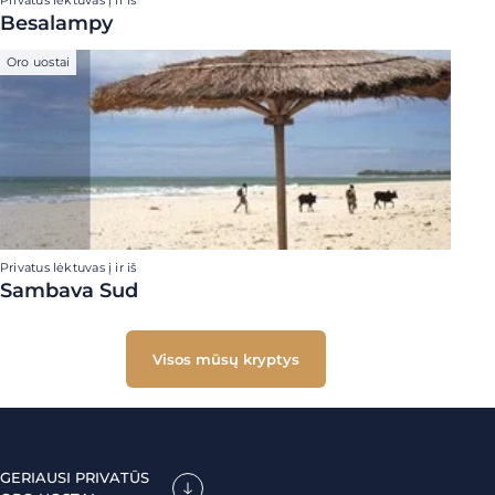
Privatus lėktuvas į ir iš
Besalampy
Oro uostai
Privatus lėktuvas į ir iš
Sambava Sud
Visos mūsų kryptys
GERIAUSI PRIVATŪS