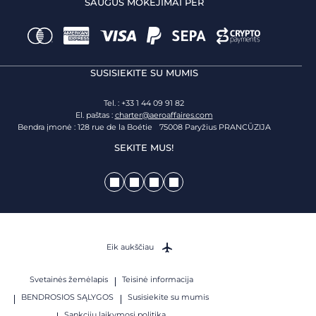
SAUGŪS MOKĖJIMAI PER
SUSISIEKITE SU MUMIS
Tel. : +33 1 44 09 91 82
El. paštas :
charter@aeroaffaires.com
Bendra įmonė : 128 rue de la Boétie 75008 Paryžius PRANCŪZIJA
SEKITE MUS!
Eik aukščiau
Svetainės žemėlapis
Teisinė informacija
BENDROSIOS SĄLYGOS
Susisiekite su mumis
Sankcijų laikymosi politika