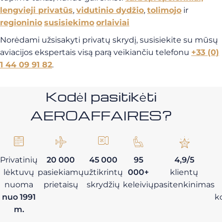
lengvieji privatūs
,
vidutinio dydžio
,
tolimojo
ir
regioninio
susisiekimo
orlaiviai
Norėdami užsisakyti privatų skrydį, susisiekite su mūsų
aviacijos ekspertais visą parą veikiančiu telefonu
+33 (0)
1 44 09 91 82
.
Kodėl pasitikėti
AEROAFFAIRES?
Privatinių
20 000
45 000
95
4,9/5
lėktuvų
pasiekiamų
užtikrintų
000+
klientų
nuoma
prietaisų
skrydžių
keleivių
pasitenkinimas
nuo 1991
k
m.