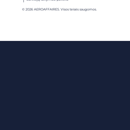
© 2026 AEROAFFAIRES. Visos teisės saugomos.