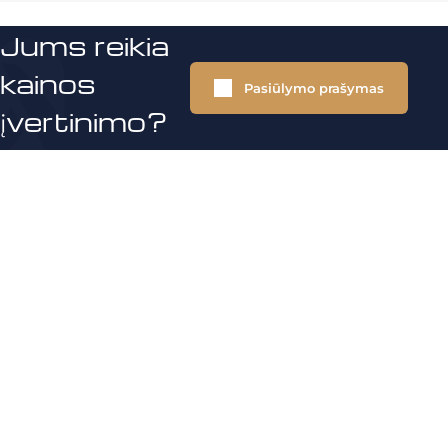
Jums reikia
kainos
Pasiūlymo prašymas
įvertinimo?