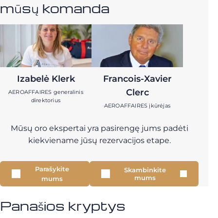
mūsų komanda
Izabelė Klerk
Francois-Xavier
Clerc
AEROAFFAIRES generalinis
direktorius
AEROAFFAIRES įkūrėjas
Mūsų oro ekspertai yra pasirengę jums padėti
kiekviename jūsų rezervacijos etape.
Parašykite
Skambinkite
mums
mums
Panašios kryptys