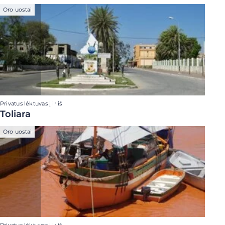
Oro uostai
Privatus lėktuvas į ir iš
Toliara
Oro uostai