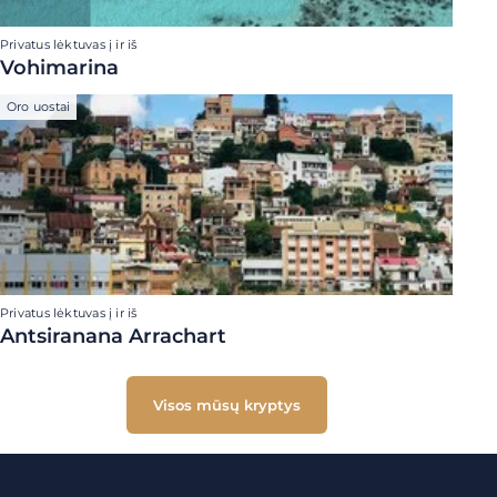
Privatus lėktuvas į ir iš
Vohimarina
Oro uostai
Privatus lėktuvas į ir iš
Antsiranana Arrachart
Visos mūsų kryptys