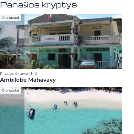
Panašios kryptys
Oro uostai
Privatus lėktuvas į ir iš
Ambilobe Mahavavy
Oro uostai