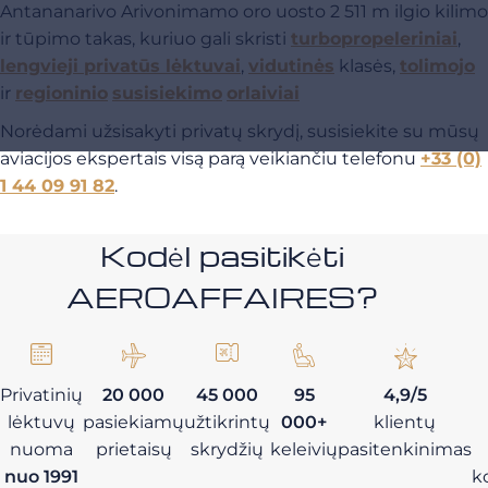
Antananarivo Arivonimamo oro uosto 2 511 m ilgio kilimo
ir tūpimo takas, kuriuo
gali skristi
turbopropeleriniai
,
lengvieji privatūs lėktuvai
,
vidutinės
klasės,
tolimojo
ir
regioninio
susisiekimo
orlaiviai
Norėdami užsisakyti privatų skrydį, susisiekite su mūsų
aviacijos ekspertais visą parą veikiančiu telefonu
+33 (0)
1 44 09 91 82
.
Kodėl pasitikėti
AEROAFFAIRES?
Privatinių
20 000
45 000
95
4,9/5
lėktuvų
pasiekiamų
užtikrintų
000+
klientų
nuoma
prietaisų
skrydžių
keleivių
pasitenkinimas
nuo 1991
k