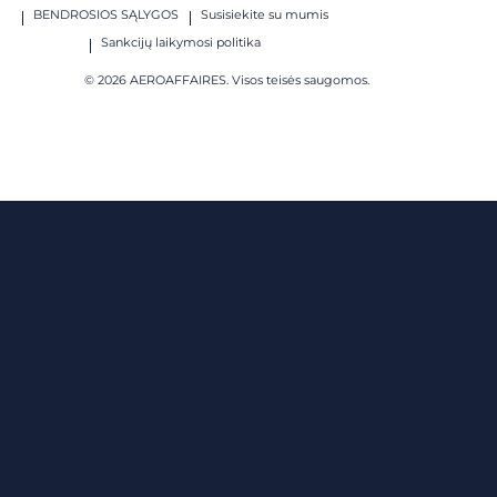
BENDROSIOS SĄLYGOS
Susisiekite su mumis
Sankcijų laikymosi politika
© 2026 AEROAFFAIRES. Visos teisės saugomos.