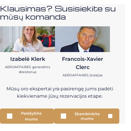
Klausimas? Susisiekite su
mūsų komanda
Izabelė Klerk
Francois-Xavier
Clerc
AEROAFFAIRES generalinis
direktorius
AEROAFFAIRES įkūrėjas
Mūsų oro ekspertai yra pasirengę jums padėti
kiekviename jūsų rezervacijos etape.
Parašykite
Skambinkite
mums
mums