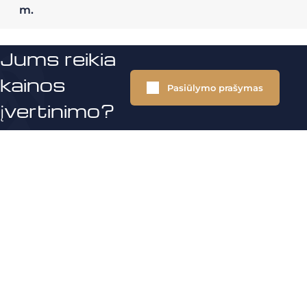
m.
Jums reikia
kainos
Pasiūlymo prašymas
įvertinimo?