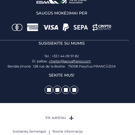
SAUGŪS MOKĖJIMAI PER
SUSISIEKITE SU MUMIS
Tel. : +33 1 44 09 91 82
El. paštas :
charter@aeroaffaires.com
Bendra įmonė : 128 rue de la Boétie 75008 Paryžius PRANCŪZIJA
SEKITE MUS!
Eik aukščiau
Svetainės žemėlapis
Teisinė informacija