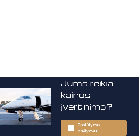
Jums reikia
kainos
įvertinimo?
Pasiūlymo
prašymas