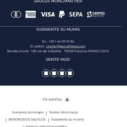
SAUGŪS MOKĖJIMAI PER
SUSISIEKITE SU MUMIS
Tel. : +33 1 44 09 91 82
El. paštas :
charter@aeroaffaires.com
Bendra įmonė : 128 rue de la Boétie 75008 Paryžius PRANCŪZIJA
SEKITE MUS!
Eik aukščiau
Svetainės žemėlapis
Teisinė informacija
BENDROSIOS SĄLYGOS
Susisiekite su mumis
Sankcijų laikymosi politika