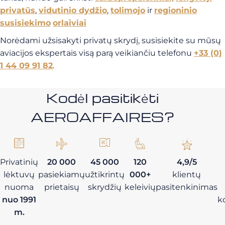
privatūs
,
vidutinio dydžio
,
tolimojo
ir
regioninio
susisiekimo
orlaiviai
Norėdami užsisakyti privatų skrydį, susisiekite su mūsų
aviacijos ekspertais visą parą veikiančiu telefonu
+33 (0)
1 44 09 91 82
.
Kodėl pasitikėti
AEROAFFAIRES?
Privatinių
20 000
45 000
120
4,9/5
lėktuvų
pasiekiamų
užtikrintų
000+
klientų
nuoma
prietaisų
skrydžių
keleivių
pasitenkinimas
nuo 1991
k
m.