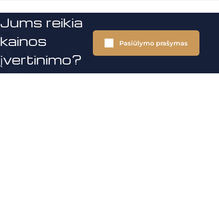
Jums reikia
kainos
Pasiūlymo prašymas
įvertinimo?