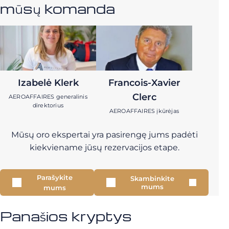
mūsų komanda
Izabelė Klerk
Francois-Xavier
Clerc
AEROAFFAIRES generalinis
direktorius
AEROAFFAIRES įkūrėjas
Mūsų oro ekspertai yra pasirengę jums padėti
kiekviename jūsų rezervacijos etape.
Parašykite
Skambinkite
mums
mums
Panašios kryptys