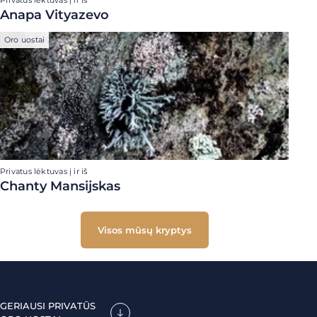
Privatus lėktuvas į ir iš
Anapa Vityazevo
Oro uostai
Privatus lėktuvas į ir iš
Chanty Mansijskas
Visos mūsų kryptys
GERIAUSI PRIVATŪS