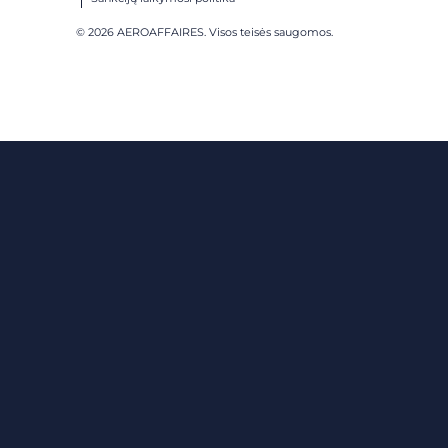
© 2026 AEROAFFAIRES. Visos teisės saugomos.