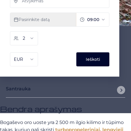
Santrauka
Bendra aprašymas
Bogaševo oro uoste yra 2 500 m ilgio kilimo ir tūpimo
takas, kuriuo gali skristi
turbopropeleriniai,
lengvieji