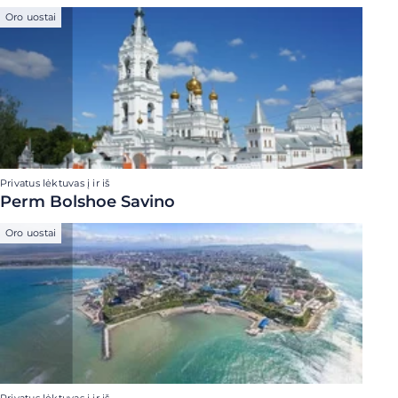
Oro uostai
Privatus lėktuvas į ir iš
Perm Bolshoe Savino
Oro uostai