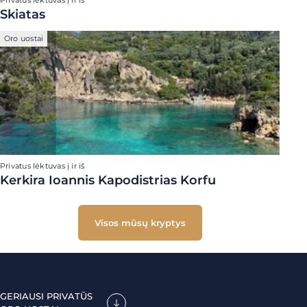
Privatus lėktuvas į ir iš
Skiatas
Oro uostai
Privatus lėktuvas į ir iš
Kerkira Ioannis Kapodistrias Korfu
Visos mūsų kryptys
GERIAUSI PRIVATŪS