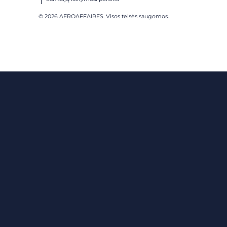
© 2026 AEROAFFAIRES. Visos teisės saugomos.