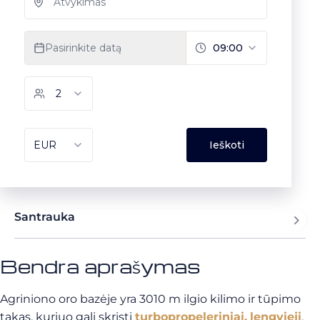
Santrauka
Bendra aprašymas
Agriniono oro bazėje yra 3010 m ilgio kilimo ir tūpimo
takas, kuriuo gali skristi
turbopropeleriniai,
lengvieji
,