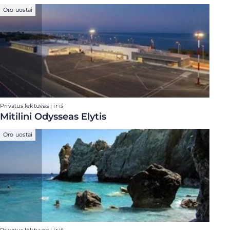
Oro uostai
Privatus lėktuvas į ir iš
Mitilini Odysseas Elytis
Oro uostai