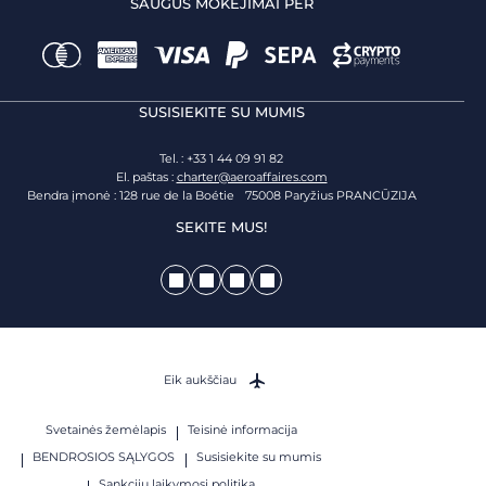
SAUGŪS MOKĖJIMAI PER
SUSISIEKITE SU MUMIS
Tel. : +33 1 44 09 91 82
El. paštas :
charter@aeroaffaires.com
Bendra įmonė : 128 rue de la Boétie 75008 Paryžius PRANCŪZIJA
SEKITE MUS!
Eik aukščiau
Svetainės žemėlapis
Teisinė informacija
BENDROSIOS SĄLYGOS
Susisiekite su mumis
Sankcijų laikymosi politika