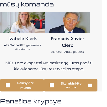
mūsų komanda
Izabelė Klerk
Francois-Xavier
Clerc
AEROAFFAIRES generalinis
direktorius
AEROAFFAIRES įkūrėjas
Mūsų oro ekspertai yra pasirengę jums padėti
kiekviename jūsų rezervacijos etape.
Parašykite
Skambinkite
mums
mums
Panašios kryptys