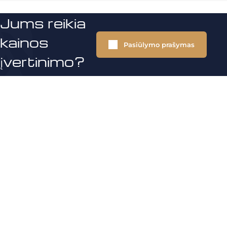
Jums reikia
kainos
Pasiūlymo prašymas
įvertinimo?