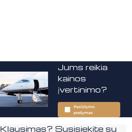
Jums reikia
kainos
įvertinimo?
Pasiūlymo
prašymas
Klausimas? Susisiekite su