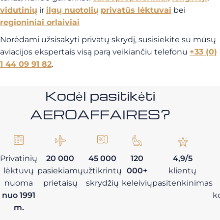
vidutinių
ir
ilgų nuotolių
privatūs lėktuvai
bei
regioniniai orlaiviai
Norėdami užsisakyti privatų skrydį, susisiekite su mūsų
aviacijos ekspertais visą parą veikiančiu telefonu
+33 (0)
1 44 09 91 82
.
Kodėl pasitikėti
AEROAFFAIRES?
Privatinių
20 000
45 000
120
4,9/5
lėktuvų
pasiekiamų
užtikrintų
000+
klientų
nuoma
prietaisų
skrydžių
keleivių
pasitenkinimas
nuo 1991
k
m.