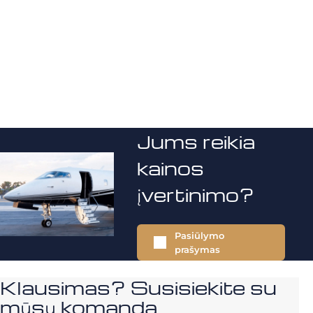
Jums reikia
kainos
įvertinimo?
Pasiūlymo
prašymas
Klausimas? Susisiekite su
mūsų komanda