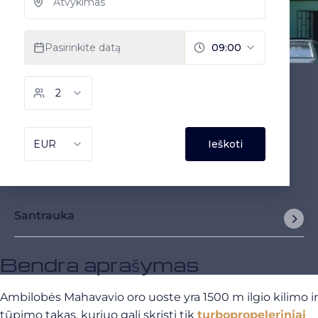
Santrauka
Bendra aprašymas
Ambilobės Mahavavio oro uoste yra 1500 m ilgio kilimo ir
tūpimo takas, kuriuo gali skristi tik
turbopropeleriniai