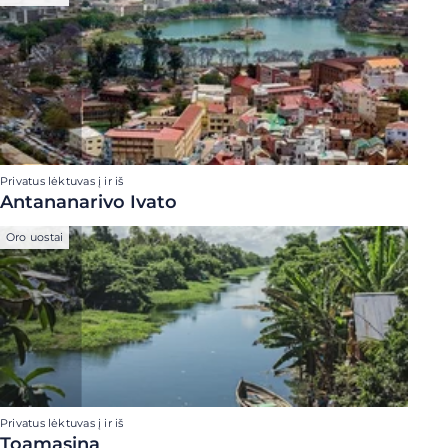
Privatus lėktuvas į ir iš
Antananarivo Ivato
Oro uostai
Privatus lėktuvas į ir iš
Toamasina