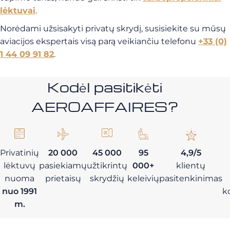
lėktuvai
.
Norėdami užsisakyti privatų skrydį, susisiekite su mūsų
aviacijos ekspertais visą parą veikiančiu telefonu
+33 (0)
1 44 09 91 82
.
Kodėl pasitikėti
AEROAFFAIRES?
Privatinių
20 000
45 000
95
4,9/5
lėktuvų
pasiekiamų
užtikrintų
000+
klientų
nuoma
prietaisų
skrydžių
keleivių
pasitenkinimas
nuo 1991
k
m.