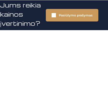
Jums reikia
kainos
Pasiūlymo prašymas
įvertinimo?