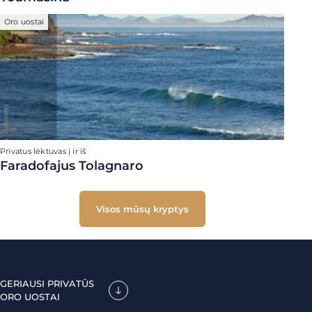
Oro uostai
Privatus lėktuvas į ir iš
Faradofajus Tolagnaro
Visos mūsų kryptys
GERIAUSI PRIVATŪS
ORO UOSTAI