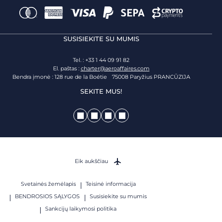
SUSISIEKITE SU MUMIS
Tel. : +33 1 44 09 91 82
El. paštas :
charter@aeroaffaires.com
Bendra įmonė : 128 rue de la Boétie 75008 Paryžius PRANCŪZIJA
SEKITE MUS!
Eik aukščiau
Svetainės žemėlapis
Teisinė informacija
BENDROSIOS SĄLYGOS
Susisiekite su mumis
Sankcijų laikymosi politika