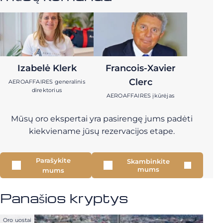
Izabelė Klerk
Francois-Xavier
Clerc
AEROAFFAIRES generalinis
direktorius
AEROAFFAIRES įkūrėjas
Mūsų oro ekspertai yra pasirengę jums padėti
kiekviename jūsų rezervacijos etape.
Parašykite
Skambinkite
mums
mums
Panašios kryptys
Oro uostai