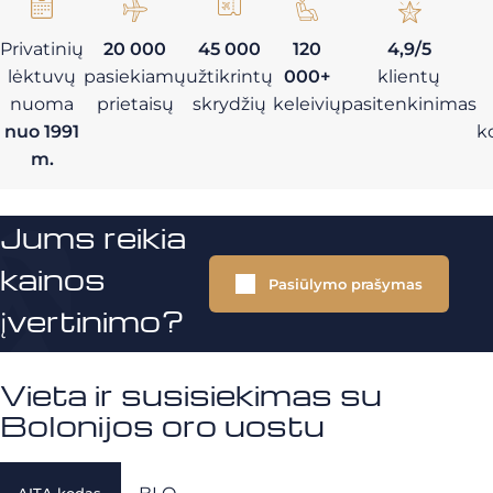
Privatinių
20 000
45 000
120
4,9/5
lėktuvų
pasiekiamų
užtikrintų
000+
klientų
nuoma
prietaisų
skrydžių
keleivių
pasitenkinimas
nuo 1991
k
m.
Jums reikia
kainos
Pasiūlymo prašymas
įvertinimo?
Vieta ir susisiekimas su
Bolonijos oro uostu