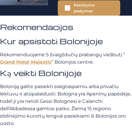
Pasiūlymo
prašymas
Rekomendacijos
Kur apsistoti Bolonijoje
Rekomenduojame 5 žvaigždučių prabangų viešbutį ”
Grand Hotel Majestic
” Bolonijos centre.
Ką veikti Bolonijoje
Boloniją galite pasiekti sraigtasparniu arba privačiu
lėktuvu ir atsipalaiduoti. Bologna yra Apeninų papėdėje,
todėl ji yra netoli Gessi Bolognesi e Calanchi
dell’Abbadessa gamtos parko. Žiemą 15 regiono
slidinėjimo kurortų lengvai pasiekiami iš Bolonijos oro
uosto.