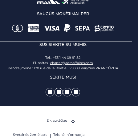
SAUGŪS MOKĖJIMAI PER
SUSISIEKITE SU MUMIS
Tel. : +33 1 44 09 91 82
El. paštas :
charter@aeroaffaires.com
Bendra įmonė : 128 rue de la Boétie 75008 Paryžius PRANCŪZIJA
SEKITE MUS!
Eik aukščiau
Svetainės žemėlapis
Teisinė informacija