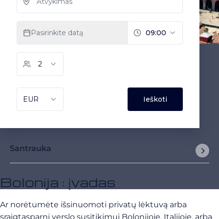
Santrauka
Bolonija : įvadas
Ar norėtumėte išsinuomoti privatų lėktuvą arba
sraigtasparnį verslo susitikimui Bolonijoje, Italijoje, arba