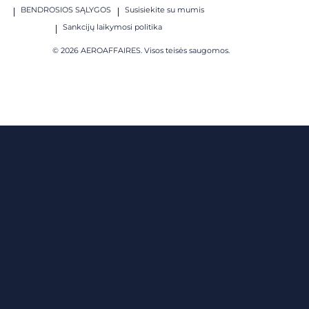
BENDROSIOS SĄLYGOS
Susisiekite su mumis
Sankcijų laikymosi politika
© 2026 AEROAFFAIRES. Visos teisės saugomos.