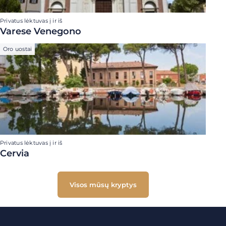
Privatus lėktuvas į ir iš
Varese Venegono
Oro uostai
Privatus lėktuvas į ir iš
Cervia
Visos mūsų kryptys