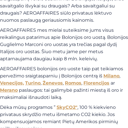
savaitgalio išvykai su draugais? Arba savaitgaliui su
draugais? AEROAFFAIRES siūlo privataus lėktuvo
nuomos paslaugą geriausiomis kainomis.
AEROAFFAIRES mes mielai suteiksime jums visus
reikalingus patarimus apie Bolonijos oro uostą. Bolonijos
Guglielmo Marconi oro uostas yra trečias pagal dydį
Italijos oro uostas. Šiuo metu jame per metus
aptarnaujama daugiau kaip 8 mln. keleivių.
AEROAFFAIRES bolonijos oro uoste taip pat teikiamos
pervežimo sraigtasparniu į Bolonijos centrą iš
Milano
,
Venecijos,
Turino
,
Ženevos
,
Romos
,
Florencijos
ar
Merano
paslaugos: tai galimybė pažinti miestą iš oro ir
maksimaliai išnaudoti laiką.
Dėka mūsų programos ”
SkyCO2″
, 100 % kiekvieno
privataus skrydžio metu išmetamo CO2 kiekio. Jos
kompensuojamos remiant Pietų Amerikos pirminių