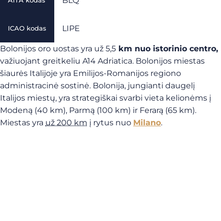
BLQ
AITA kodas
LIPE
ICAO kodas
Bolonijos oro uostas yra už 5,5
km nuo istorinio centro,
važiuojant greitkeliu A14 Adriatica. Bolonijos miestas
šiaurės Italijoje yra Emilijos-Romanijos regiono
administracinė sostinė. Bolonija, jungianti daugelį
Italijos miestų, yra strategiškai svarbi vieta kelionėms į
Modeną (40 km), Parmą (100 km) ir Ferarą (65 km).
Miestas yra
už 200 km
į rytus nuo
Milano
.