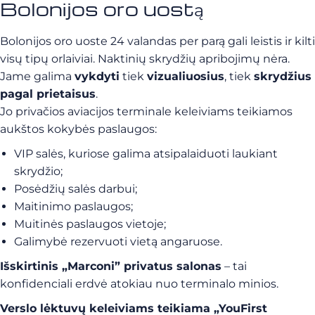
Bolonijos oro uostą
Bolonijos oro uoste 24 valandas per parą gali leistis ir kilti
visų tipų orlaiviai. Naktinių skrydžių apribojimų nėra.
Jame galima
vykdyti
tiek
vizualiuosius
, tiek
skrydžius
pagal prietaisus
.
Jo privačios aviacijos terminale keleiviams teikiamos
aukštos kokybės paslaugos:
VIP salės, kuriose galima atsipalaiduoti laukiant
skrydžio;
Posėdžių salės darbui;
Maitinimo paslaugos;
Muitinės paslaugos vietoje;
Galimybė rezervuoti vietą angaruose.
Išskirtinis „Marconi” privatus salonas
– tai
konfidenciali erdvė atokiau nuo terminalo minios.
Verslo lėktuvų keleiviams teikiama „YouFirst