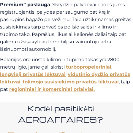
Premium” paslauga
. Skrydžio palydovai padės jums
registruojantis, palydės per saugumo patikrą ir
pasirūpins bagažo pervežimu. Taip užtikrinamas greitas
susisiekimas tarp privačios poilsio salės ir kilimo ir
tūpimo tako. Paprašius, likusiai kelionės daliai taip pat
galima užsisakyti automobilį su vairuotoju arba
išsinuomoti automobilį.
Bolonijos oro uosto kilimo ir tūpimo takas yra 2800
metrų ilgio, jame gali skristi
turbopropeleriniai
,
lengvieji privatūs lėktuvai
,
vidutinio dydžio privatūs
lėktuvai
,
tolimojo susisiekimo privatūs lėktuvai
, taip
pat
regioniniai ir komerciniai orlaiviai.
Kodėl pasitikėti
AEROAFFAIRES?