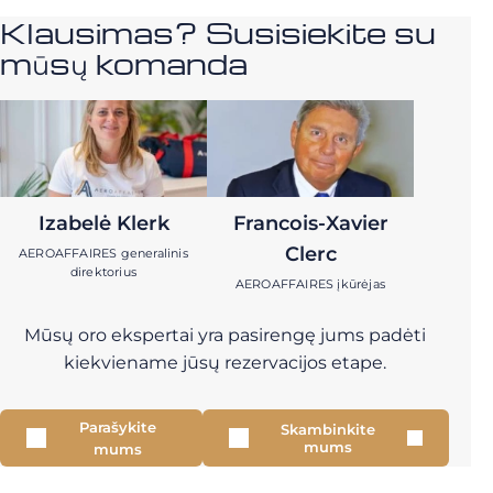
Klausimas? Susisiekite su
mūsų komanda
Izabelė Klerk
Francois-Xavier
Clerc
AEROAFFAIRES generalinis
direktorius
AEROAFFAIRES įkūrėjas
Mūsų oro ekspertai yra pasirengę jums padėti
kiekviename jūsų rezervacijos etape.
Parašykite
Skambinkite
mums
mums