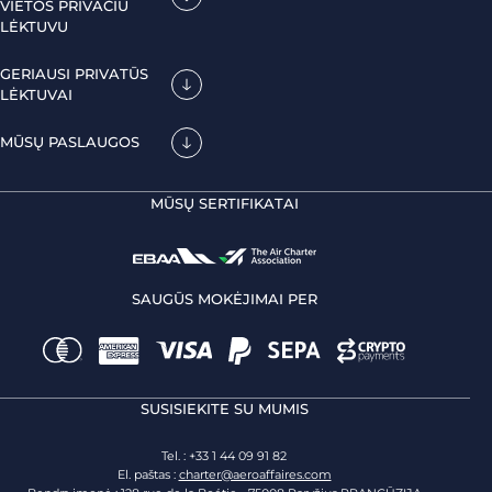
VIETOS PRIVAČIU
LĖKTUVU
GERIAUSI PRIVATŪS
LĖKTUVAI
MŪSŲ PASLAUGOS
MŪSŲ SERTIFIKATAI
SAUGŪS MOKĖJIMAI PER
SUSISIEKITE SU MUMIS
Tel. : +33 1 44 09 91 82
El. paštas :
charter@aeroaffaires.com