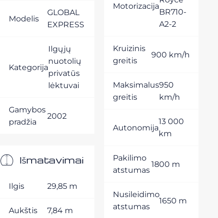
Motorizacija
BR710-
GLOBAL
Modelis
A2-2
EXPRESS
Kruizinis
Ilgųjų
900 km/h
greitis
nuotolių
Kategorija
privatūs
Maksimalus
950
lėktuvai
greitis
km/h
Gamybos
2002
13 000
pradžia
Autonomija
km
Išmatavimai
Pakilimo
1800 m
atstumas
Ilgis
29,85 m
Nusileidimo
1650 m
atstumas
Aukštis
7,84 m