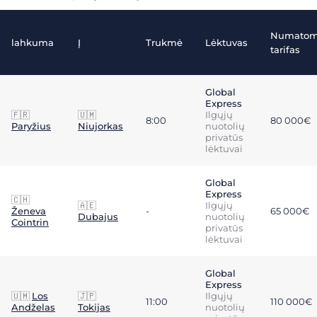
Numatom
lahkuma
Į
Trukmė
Lėktuvas
tarifas
Global
Express
🇫🇷
🇺🇲
Ilgųjų
8:00
80 000€
Paryžius
Niujorkas
nuotolių
privatūs
lėktuvai
Global
Express
🇨🇭
🇦🇪
Ilgųjų
Ženeva
-
65 000€
Dubajus
nuotolių
Cointrin
privatūs
lėktuvai
Global
Express
🇺🇲
Los
🇯🇵
Ilgųjų
11:00
110 000€
Andželas
Tokijas
nuotolių