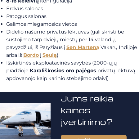
8-16 keleivių
konfigūracija
Erdvus salonas
Patogus salonas
Galimos miegamosios vietos
Didelio našumo privatus lėktuvas (gali skristi be
sustojimo tarp dviejų miestų per 14 valandų,
pavyzdžiui, iš Paryžiaus į
Sen Marteną
Vakarų Indijoje
arba iš
Bordo
į
Seulą
)
Išskirtinės eksploatacinės savybės (2000-ųjų
pradžioje
Karališkosios oro pajėgos
privatų lėktuvą
apdovanojo kaip karinio stebėjimo orlaivį)
Jums reikia
kainos
įvertinimo?