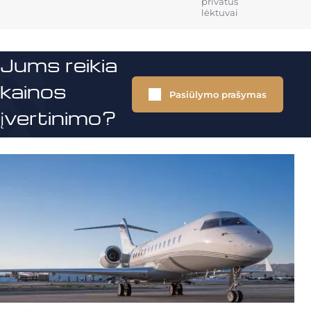
privatūs
lėktuvai
Jums reikia
kainos
Pasiūlymo prašymas
įvertinimo?