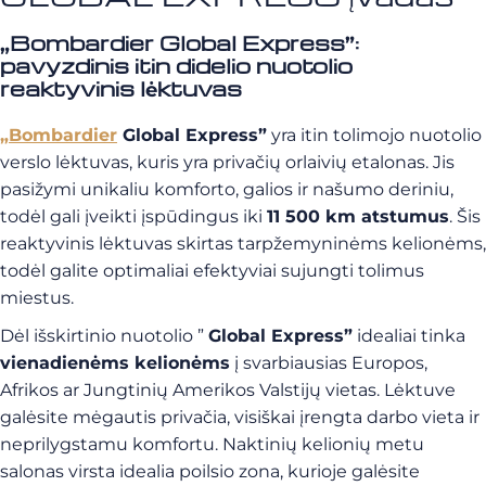
„Bombardier Global Express”:
pavyzdinis itin didelio nuotolio
reaktyvinis lėktuvas
„Bombardier
Global Express”
yra itin tolimojo nuotolio
verslo lėktuvas, kuris yra privačių orlaivių etalonas. Jis
pasižymi unikaliu komforto, galios ir našumo deriniu,
todėl gali įveikti įspūdingus iki
11 500 km atstumus
. Šis
reaktyvinis lėktuvas skirtas tarpžemyninėms kelionėms,
todėl galite optimaliai efektyviai sujungti tolimus
miestus.
Dėl išskirtinio nuotolio ”
Global Express”
idealiai tinka
vienadienėms kelionėms
į svarbiausias Europos,
Afrikos ar Jungtinių Amerikos Valstijų vietas. Lėktuve
galėsite mėgautis privačia, visiškai įrengta darbo vieta ir
neprilygstamu komfortu. Naktinių kelionių metu
salonas virsta idealia poilsio zona, kurioje galėsite