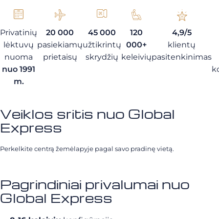
Privatinių
20 000
45 000
120
4,9/5
lėktuvų
pasiekiamų
užtikrintų
000+
klientų
nuoma
prietaisų
skrydžių
keleivių
pasitenkinimas
nuo 1991
k
m.
Veiklos sritis nuo Global
Express
Perkelkite centrą žemėlapyje pagal savo pradinę vietą.
Pagrindiniai privalumai nuo
Global Express