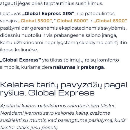
atgauti jėgas prieš tarptautinius susitikimus.
Lėktuvas
„Global Express XRS”
ir jo patobulintos
versijos
„Global 5500”
, ”
Global 6000″
ir
„Global 6500”
pasižymi dar geresnėmis eksploatacinėmis savybėmis,
didesniu nuotoliu ir vis prabangesne salono įranga,
kartu užtikrindami neprilygstamą skraidymo patirtį itin
ilgose kelionėse.
„Global Express”
yra tikras tolimųjų reisų komforto
simbolis, kuriame dera
našumas
ir
prabanga
.
Keletas tarifų pavyzdžių pagal
ryšius. Global Express
Apatiniai kainos pateikiamos orientaciniam tikslui.
Norėdami įvertinti savo kelionės kainą, prašome
susisiekti su mumis, kad parengtume pasiūlymą, kuris
tiksliai atitiks jūsų poreikį.