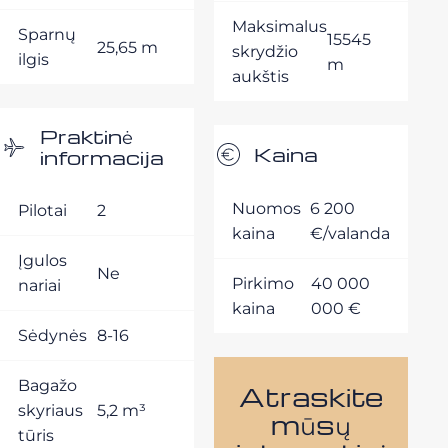
Maksimalus
Sparnų
15545
25,65 m
skrydžio
ilgis
m
aukštis
Praktinė
Kaina
informacija
Nuomos
6 200
Pilotai
2
kaina
€/valanda
Įgulos
Ne
Pirkimo
40 000
nariai
kaina
000 €
Sėdynės
8-16
Bagažo
Atraskite
skyriaus
5,2 m³
mūsų
tūris