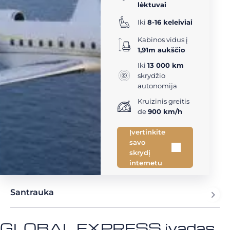
lėktuvai
Iki
8-16 keleiviai
Kabinos vidus į
1,91m aukščio
Iki
13 000 km
skrydžio
autonomija
Kruizinis greitis
de
900 km/h
Įvertinkite
savo
skrydį
internetu
Santrauka
GLOBAL EXPRESS įvadas