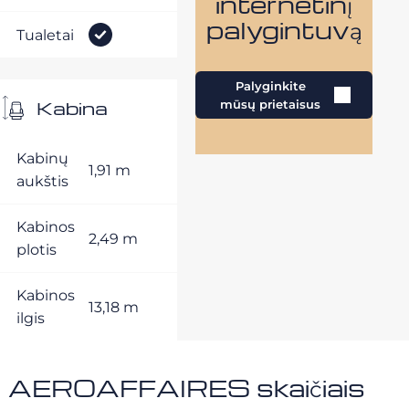
internetinį
palygintuvą
Tualetai
Palyginkite
Kabina
mūsų prietaisus
Kabinų
1,91 m
aukštis
Kabinos
2,49 m
plotis
Kabinos
13,18 m
ilgis
AEROAFFAIRES skaičiais