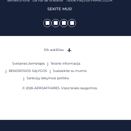
Bendra įmonė : 128 rue de la Boétie 75008 Paryžius PRANCŪZIJA
SEKITE MUS!
Eik aukščiau
Svetainės žemėlapis
Teisinė informacija
BENDROSIOS SĄLYGOS
Susisiekite su mumis
Sankcijų laikymosi politika
© 2026 AEROAFFAIRES. Visos teisės saugomos.