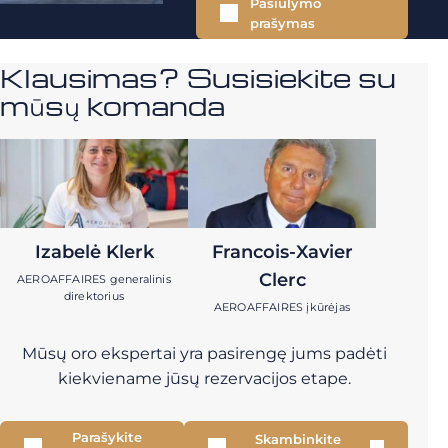
Pasiūlymo
prašymas
Klausimas? Susisiekite su
mūsų komanda
Izabelė Klerk
Francois-Xavier
Clerc
AEROAFFAIRES generalinis
direktorius
AEROAFFAIRES įkūrėjas
Mūsų oro ekspertai yra pasirengę jums padėti
kiekviename jūsų rezervacijos etape.
Parašykite
Skambinkite