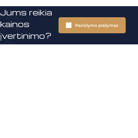
Jums reikia
kainos
Pasiūlymo prašymas
įvertinimo?