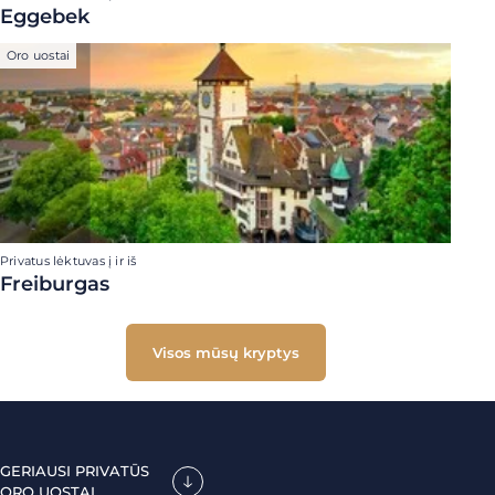
Eggebek
Oro uostai
Privatus lėktuvas į ir iš
Freiburgas
Visos mūsų kryptys
GERIAUSI PRIVATŪS
ORO UOSTAI