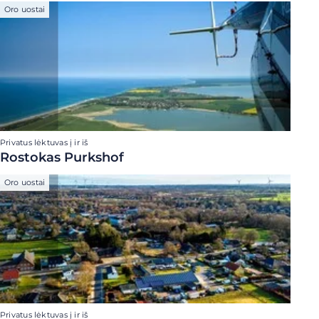
Oro uostai
Privatus lėktuvas į ir iš
Rostokas Purkshof
Oro uostai
Privatus lėktuvas į ir iš