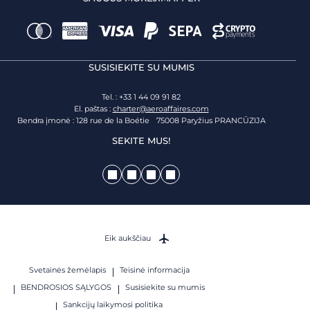
SUSISIEKITE SU MUMIS
Tel. : +33 1 44 09 91 82
El. paštas :
charter@aeroaffaires.com
Bendra įmonė : 128 rue de la Boétie 75008 Paryžius PRANCŪZIJA
SEKITE MUS!
Eik aukščiau
Svetainės žemėlapis
Teisinė informacija
BENDROSIOS SĄLYGOS
Susisiekite su mumis
Sankcijų laikymosi politika