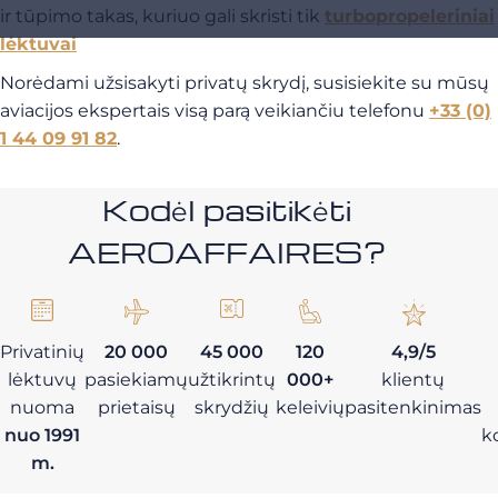
ir tūpimo takas, kuriuo gali skristi tik
turbopropeleriniai
lėktuvai
Norėdami užsisakyti privatų skrydį, susisiekite su mūsų
aviacijos ekspertais visą parą veikiančiu telefonu
+33 (0)
1 44 09 91 82
.
Kodėl pasitikėti
AEROAFFAIRES?
Privatinių
20 000
45 000
120
4,9/5
lėktuvų
pasiekiamų
užtikrintų
000+
klientų
nuoma
prietaisų
skrydžių
keleivių
pasitenkinimas
nuo 1991
k
m.