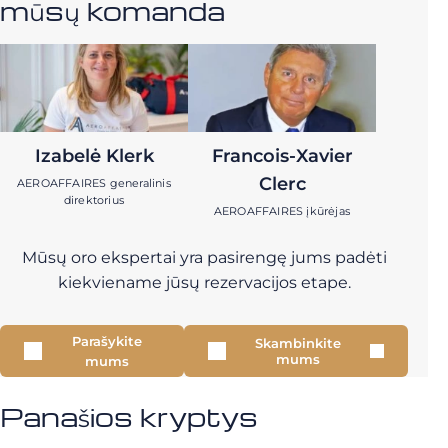
mūsų komanda
Izabelė Klerk
Francois-Xavier
Clerc
AEROAFFAIRES generalinis
direktorius
AEROAFFAIRES įkūrėjas
Mūsų oro ekspertai yra pasirengę jums padėti
kiekviename jūsų rezervacijos etape.
Parašykite
Skambinkite
mums
mums
Panašios kryptys