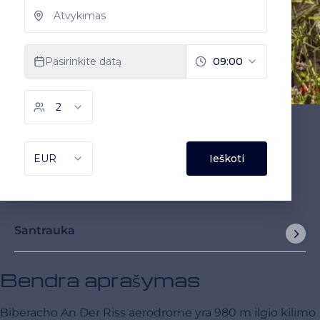
Santrauka
Bendra aprašymas
Biberacho An Der Riss aerodrome yra 980 m ilgio kilimo