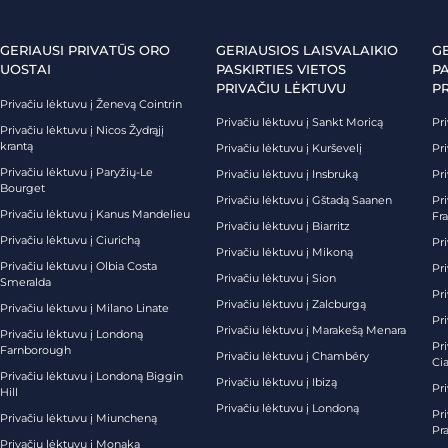
GERIAUSI PRIVATŪS ORO
GERIAUSIOS LAISVALAIKIO
G
UOSTAI
PASKIRTIES VIETOS
PA
PRIVAČIU LĖKTUVU
P
Privačiu lėktuvu į Ženevą Cointrin
Privačiu lėktuvu į Sankt Moricą
Pri
Privačiu lėktuvu į Nicos Žydrąjį
krantą
Privačiu lėktuvu į Kurševelį
Pri
Privačiu lėktuvu į Paryžių-Le
Privačiu lėktuvu į Insbruką
Pri
Bourget
Privačiu lėktuvu į Gštadą Saanen
Pri
Privačiu lėktuvu į Kanus Mandelieu
Fr
Privačiu lėktuvu į Biarritz
Privačiu lėktuvu į Ciurichą
Pri
Privačiu lėktuvu į Mikoną
Privačiu lėktuvu į Olbia Costa
Pri
Privačiu lėktuvu į Sion
Smeralda
Pri
Privačiu lėktuvu į Zalcburgą
Privačiu lėktuvu į Milano Linate
Pr
Privačiu lėktuvu į Marakešą Menara
Privačiu lėktuvu į Londoną
Pr
Farnborough
Privačiu lėktuvu į Chambéry
Ci
Privačiu lėktuvu į Londoną Biggin
Privačiu lėktuvu į Ibizą
Pr
Hill
Privačiu lėktuvu į Londoną
Pri
Privačiu lėktuvu į Miuncheną
Pra
Privačiu lėktuvu į Monaką