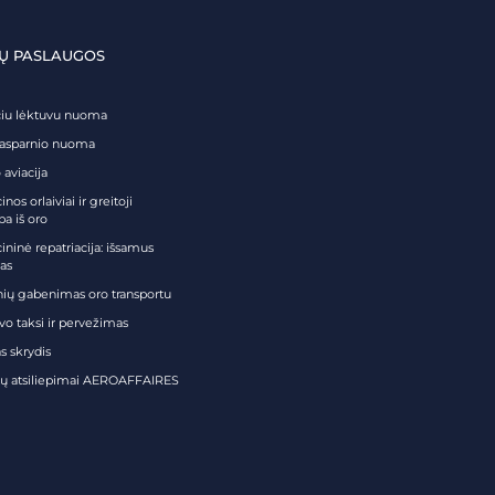
Ų PASLAUGOS
čiu lėktuvu nuoma
tasparnio nuoma
 aviacija
nos orlaiviai ir greitoji
ba iš oro
ininė repatriacija: išsamus
as
nių gabenimas oro transportu
vo taksi ir pervežimas
s skrydis
tų atsiliepimai AEROAFFAIRES