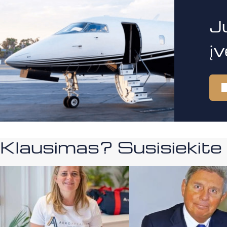
J
į
Klausimas? Susisiekit