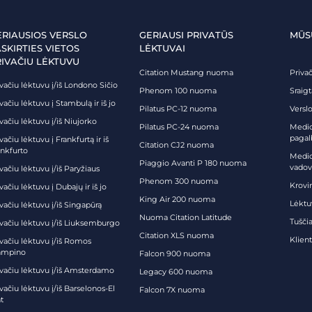
ERIAUSIOS VERSLO
GERIAUSI PRIVATŪS
MŪS
SKIRTIES VIETOS
LĖKTUVAI
RIVAČIU LĖKTUVU
Citation Mustang nuoma
Priva
vačiu lėktuvu į/iš Londono Sičio
Phenom 100 nuoma
Sraig
vačiu lėktuvu į Stambulą ir iš jo
Pilatus PC-12 nuoma
Verslo
vačiu lėktuvu į/iš Niujorko
Pilatus PC-24 nuoma
Medici
pagal
vačiu lėktuvu į Frankfurtą ir iš
Citation CJ2 nuoma
ankfurto
Medic
Piaggio Avanti P 180 nuoma
vadov
vačiu lėktuvu į/iš Paryžiaus
Phenom 300 nuoma
Krovi
vačiu lėktuvu į Dubajų ir iš jo
King Air 200 nuoma
Lėktu
vačiu lėktuvu į/iš Singapūrą
Nuoma Citation Latitude
Tuščia
ivačiu lėktuvu į/iš Liuksemburgo
Citation XLS nuoma
Klien
ivačiu lėktuvu į/iš Romos
ampino
Falcon 900 nuoma
ivačiu lėktuvu į/iš Amsterdamo
Legacy 600 nuoma
vačiu lėktuvu į/iš Barselonos-El
Falcon 7X nuoma
t