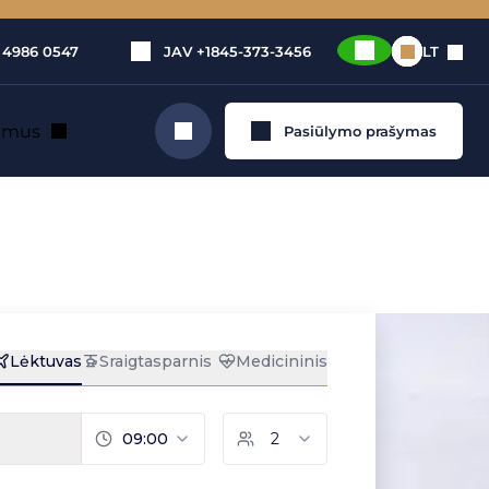
 4986 0547
JAV
+1845-373-3456
LT
e mus
Pasiūlymo prašymas
Ieškoti
ėktuvo