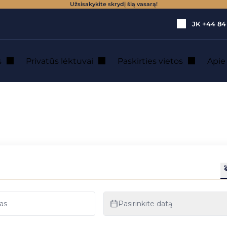
Užsisakykite skrydį šią vasarą!
JK
+44 84
s
Privatūs lėktuvai
Paskirties vietos
Api
agai : privataus l