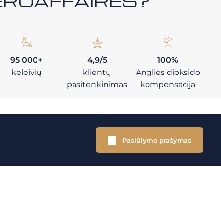
i AEROAFFAIRES?
95 000+
4,9/5
100%
keleivių
klientų
Anglies dioksido
pasitenkinimas
kompensacija
Pasiūlymo prašymas