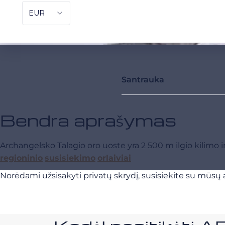
Santrauka
Bendra aprašymas
Archangelsko Talagio oro uoste yra 2 500 m ilgio kilimo ir
regioninio
susisiekimo
orlaiviai
Norėdami užsisakyti privatų skrydį, susisiekite su mūsų a