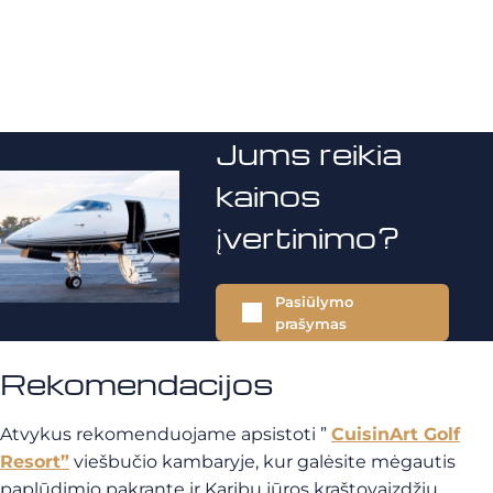
Jums reikia
kainos
įvertinimo?
Pasiūlymo
prašymas
Rekomendacijos
Atvykus rekomenduojame apsistoti ”
CuisinArt Golf
Resort”
viešbučio kambaryje, kur galėsite mėgautis
paplūdimio pakrante ir Karibų jūros kraštovaizdžiu.