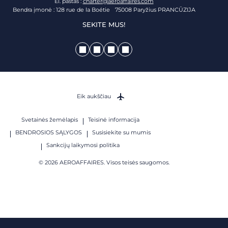
El. paštas :
charter@aeroaffaires.com
Bendra įmonė : 128 rue de la Boétie 75008 Paryžius PRANCŪZIJA
SEKITE MUS!
Eik aukščiau
Svetainės žemėlapis
Teisinė informacija
BENDROSIOS SĄLYGOS
Susisiekite su mumis
Sankcijų laikymosi politika
© 2026 AEROAFFAIRES. Visos teisės saugomos.