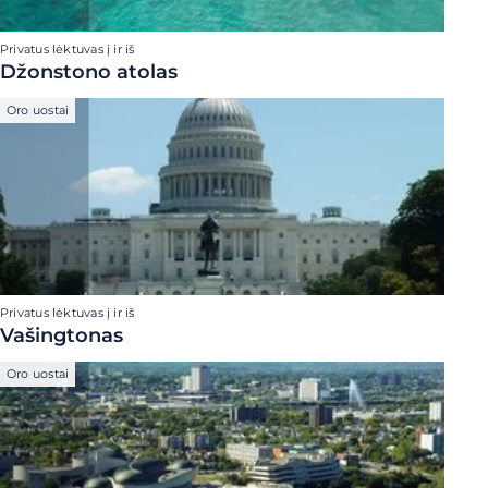
Privatus lėktuvas į ir iš
Džonstono atolas
Oro uostai
Privatus lėktuvas į ir iš
Vašingtonas
Oro uostai