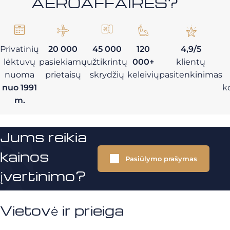
AEROAFFAIRES?
Privatinių
20 000
45 000
120
4,9/5
lėktuvų
pasiekiamų
užtikrintų
000+
klientų
nuoma
prietaisų
skrydžių
keleivių
pasitenkinimas
nuo 1991
k
m.
Jums reikia
kainos
Pasiūlymo prašymas
įvertinimo?
Vietovė ir prieiga