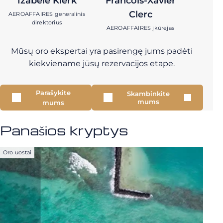
Izabelė Klerk
Francois-Xavier
Clerc
AEROAFFAIRES generalinis
direktorius
AEROAFFAIRES įkūrėjas
Mūsų oro ekspertai yra pasirengę jums padėti
kiekviename jūsų rezervacijos etape.
Parašykite
Skambinkite
mums
mums
Panašios kryptys
Oro uostai