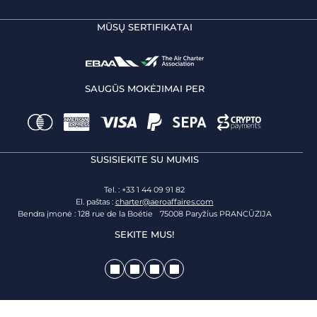
MŪSŲ SERTIFIKATAI
SAUGŪS MOKĖJIMAI PER
SUSISIEKITE SU MUMIS
Tel. : +33 1 44 09 91 82
El. paštas :
charter@aeroaffaires.com
Bendra įmonė : 128 rue de la Boétie 75008 Paryžius PRANCŪZIJA
SEKITE MUS!