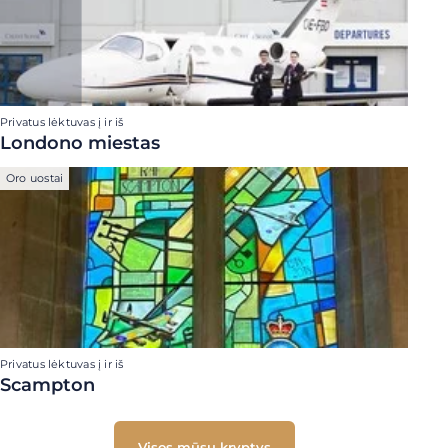
Privatus lėktuvas į ir iš
Londono miestas
Oro uostai
Privatus lėktuvas į ir iš
Scampton
Visos mūsų kryptys