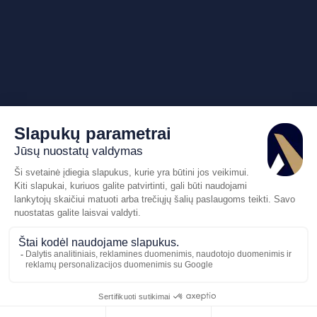
Pasiūlymo
Skambinkite