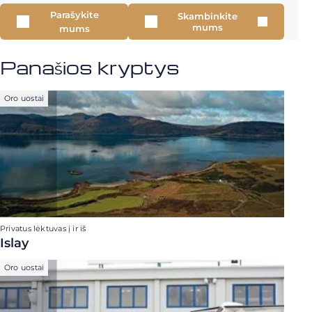
Parašykite
Skambinkite
mums
mums
Panašios kryptys
Oro uostai
Privatus lėktuvas į ir iš
Islay
Oro uostai