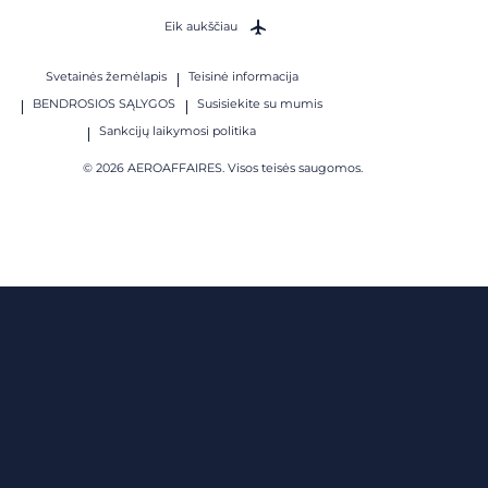
Eik aukščiau
Svetainės žemėlapis
Teisinė informacija
BENDROSIOS SĄLYGOS
Susisiekite su mumis
Sankcijų laikymosi politika
© 2026 AEROAFFAIRES. Visos teisės saugomos.