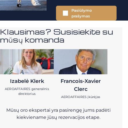
Pasiūlymo
prašymas
Klausimas? Susisiekite su
mūsų komanda
Izabelė Klerk
Francois-Xavier
Clerc
AEROAFFAIRES generalinis
direktorius
AEROAFFAIRES įkūrėjas
Mūsų oro ekspertai yra pasirengę jums padėti
kiekviename jūsų rezervacijos etape.