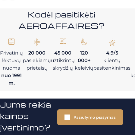
Kodėl pasitikėti
AEROAFFAIRES?
Privatinių
20 000
45 000
120
4,9/5
lėktuvų
pasiekiamų
užtikrintų
000+
klientų
nuoma
prietaisų
skrydžių
keleivių
pasitenkinimas
nuo 1991
k
m.
Jums reikia
kainos
Pasiūlymo prašymas
įvertinimo?