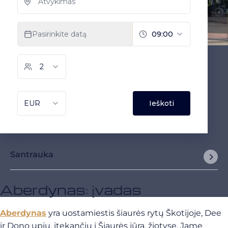
Santrauka
Aberdynas: įvadas
Aberdynas
yra uostamiestis šiaurės rytų Škotijoje, Dee
ir Dono upių, įtekančių į Šiaurės jūrą, žiotyse. Jame