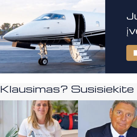
J
į
Klausimas? Susisiekit