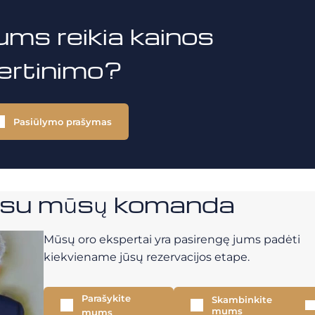
ums reikia kainos
vertinimo?
Pasiūlymo prašymas
e su mūsų komanda
Mūsų oro ekspertai yra pasirengę jums padėti
kiekviename jūsų rezervacijos etape.
Parašykite
Skambinkite
mums
mums