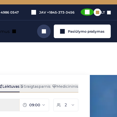
 4986 0547
JAV
+1845-373-3456
LT
e mus
Pasiūlymo prašymas
Ieškoti
ėktuvų