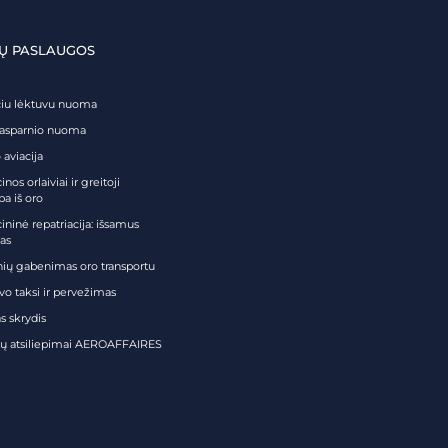
Ų PASLAUGOS
čiu lėktuvu nuoma
tasparnio nuoma
 aviacija
nos orlaiviai ir greitoji
ba iš oro
ininė repatriacija: išsamus
as
nių gabenimas oro transportu
vo taksi ir pervežimas
s skrydis
tų atsiliepimai AEROAFFAIRES