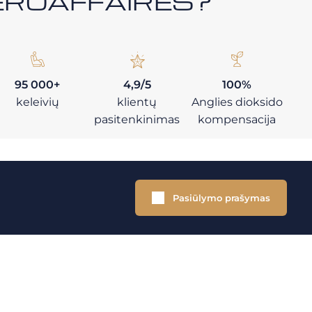
i AEROAFFAIRES?
95 000+
4,9/5
100%
keleivių
klientų
Anglies dioksido
pasitenkinimas
kompensacija
Pasiūlymo prašymas