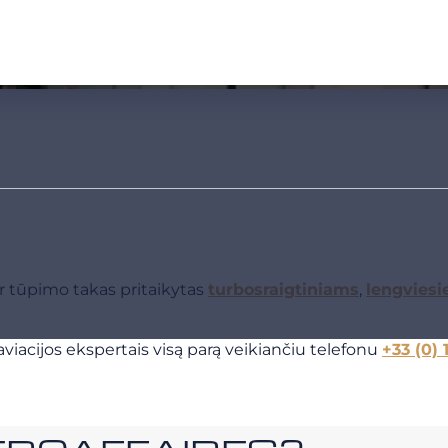
r tūpimo takas pritaikytas
turbosraigtiniams
,
lengvies
viacijos ekspertais visą parą veikiančiu telefonu
+33 (0) 