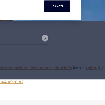
iems privatiems lėktuvams
,
vidutinės
klasės,
tolimųjų
1 44 09 91 82
.