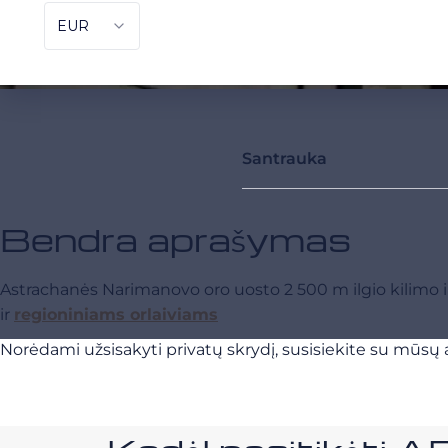
Santrauka
Bendra aprašymas
Astrachanės Narimanovo oro uosto 2 500 m ilgio kilimo i
ir
regioniniams orlaiviams
Norėdami užsisakyti privatų skrydį, susisiekite su mūsų a