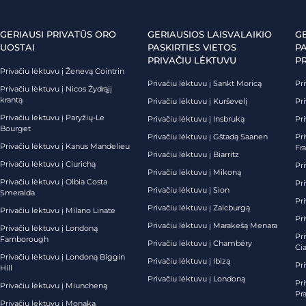
GERIAUSI PRIVATŪS ORO
GERIAUSIOS LAISVALAIKIO
G
UOSTAI
PASKIRTIES VIETOS
PA
PRIVAČIU LĖKTUVU
P
Privačiu lėktuvu į Ženevą Cointrin
Privačiu lėktuvu į Sankt Moricą
Pri
Privačiu lėktuvu į Nicos Žydrąjį
krantą
Privačiu lėktuvu į Kurševelį
Pri
Privačiu lėktuvu į Paryžių-Le
Privačiu lėktuvu į Insbruką
Pri
Bourget
Privačiu lėktuvu į Gštadą Saanen
Pri
Privačiu lėktuvu į Kanus Mandelieu
Fr
Privačiu lėktuvu į Biarritz
Privačiu lėktuvu į Ciurichą
Pri
Privačiu lėktuvu į Mikoną
Privačiu lėktuvu į Olbia Costa
Pri
Privačiu lėktuvu į Sion
Smeralda
Pri
Privačiu lėktuvu į Zalcburgą
Privačiu lėktuvu į Milano Linate
Pr
Privačiu lėktuvu į Marakešą Menara
Privačiu lėktuvu į Londoną
Pr
Farnborough
Privačiu lėktuvu į Chambéry
Ci
Privačiu lėktuvu į Londoną Biggin
Privačiu lėktuvu į Ibizą
Pr
Hill
Privačiu lėktuvu į Londoną
Pri
Privačiu lėktuvu į Miuncheną
Pra
Privačiu lėktuvu į Monaką