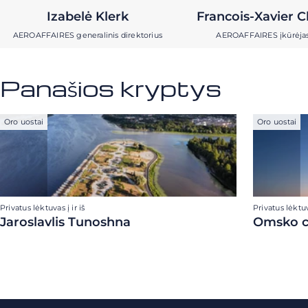
Izabelė Klerk
Francois-Xavier C
AEROAFFAIRES generalinis direktorius
AEROAFFAIRES įkūrėja
Panašios kryptys
Oro uostai
Oro uostai
Privatus lėktuvas į ir iš
Privatus lėktuva
Jaroslavlis Tunoshna
Omsko ce