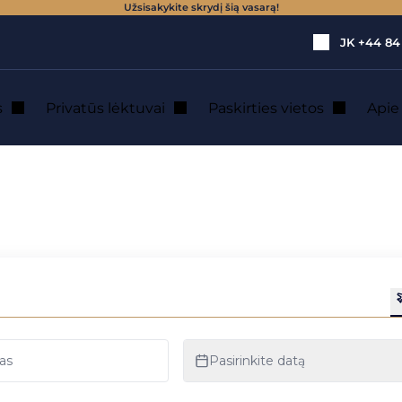
Užsisakykite skrydį šią vasarą!
JK
+44 84
s
Privatūs lėktuvai
Paskirties vietos
Api
novas : privačių l