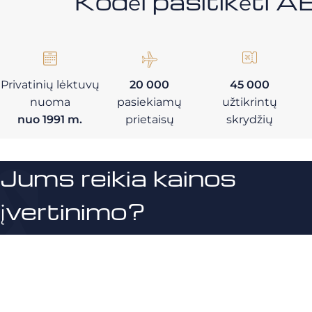
Kodėl pasitikėt
Privatinių lėktuvų
20 000
45 000
nuoma
pasiekiamų
užtikrintų
nuo 1991 m.
prietaisų
skrydžių
Jums reikia kainos
įvertinimo?