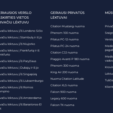
ERIAUSIOS VERSLO
GERIAUSI PRIVATŪS
MŪS
SKIRTIES VIETOS
LĖKTUVAI
RIVAČIU LĖKTUVU
Citation Mustang nuoma
Priva
vačiu lėktuvu į/iš Londono Sičio
Phenom 100 nuoma
Sraig
vačiu lėktuvu į Stambulą ir iš jo
Pilatus PC-12 nuoma
Verslo
vačiu lėktuvu į/iš Niujorko
Pilatus PC-24 nuoma
Medici
pagal
vačiu lėktuvu į Frankfurtą ir iš
Citation CJ2 nuoma
ankfurto
Medic
Piaggio Avanti P 180 nuoma
vadov
vačiu lėktuvu į/iš Paryžiaus
Phenom 300 nuoma
Krovi
vačiu lėktuvu į Dubajų ir iš jo
King Air 200 nuoma
Lėktu
vačiu lėktuvu į/iš Singapūrą
Nuoma Citation Latitude
Tuščia
ivačiu lėktuvu į/iš Liuksemburgo
Citation XLS nuoma
Klien
ivačiu lėktuvu į/iš Romos
ampino
Falcon 900 nuoma
ivačiu lėktuvu į/iš Amsterdamo
Legacy 600 nuoma
vačiu lėktuvu į/iš Barselonos-El
Falcon 7X nuoma
t