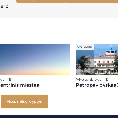
lerc
s
Oro uostai
s į ir iš
Privatus lėktuvas į ir iš
ntrinis miestas
Petropavlovskas 
Visos mūsų kryptys