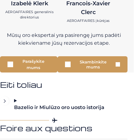
Izabelė Klerk
Francois-Xavier
Clerc
AEROAFFAIRES generalinis
direktorius
AEROAFFAIRES įkūrėjas
Mūsų oro ekspertai yra pasirengę jums padėti
kiekviename jūsų rezervacijos etape.
Parašykite
Skambinkite
mums
mums
Eiti toliau
Bazelio ir Miulūzo oro uosto istorija
Foire aux questions