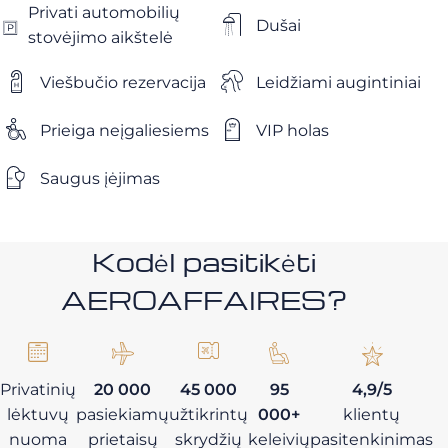
Privati ​​automobilių
Dušai
stovėjimo aikštelė
Viešbučio rezervacija
Leidžiami augintiniai
Prieiga neįgaliesiems
VIP holas
Saugus įėjimas
Kodėl pasitikėti
AEROAFFAIRES?
Privatinių
20 000
45 000
95
4,9/5
lėktuvų
pasiekiamų
užtikrintų
000+
klientų
nuoma
prietaisų
skrydžių
keleivių
pasitenkinimas