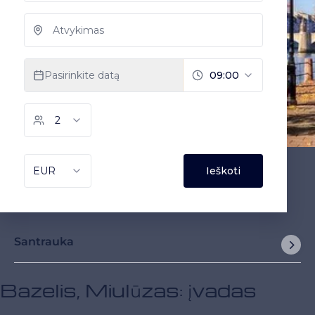
Santrauka
Bazelis, Miulūzas: įvadas