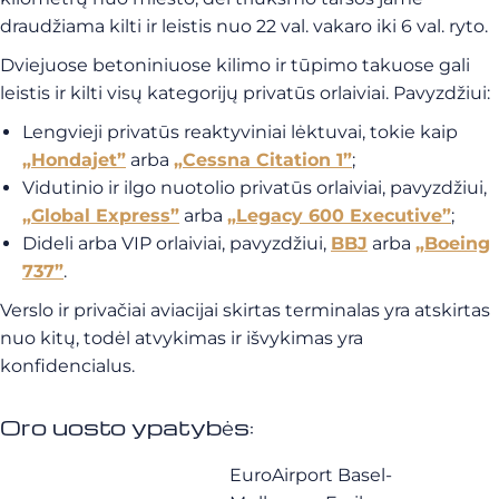
draudžiama kilti ir leistis nuo 22 val. vakaro iki 6 val. ryto.
Dviejuose betoniniuose kilimo ir tūpimo takuose gali
leistis ir kilti visų kategorijų privatūs orlaiviai. Pavyzdžiui:
Lengvieji privatūs reaktyviniai lėktuvai, tokie kaip
„Hondajet”
arba
„Cessna Citation 1”
;
Vidutinio ir ilgo nuotolio privatūs orlaiviai, pavyzdžiui,
„Global Express”
arba
„Legacy 600 Executive”
;
Dideli arba VIP orlaiviai, pavyzdžiui,
BBJ
arba
„Boeing
737”
.
Verslo ir privačiai aviacijai skirtas terminalas yra atskirtas
nuo kitų, todėl atvykimas ir išvykimas yra
konfidencialus.
Oro uosto ypatybės:
EuroAirport Basel-