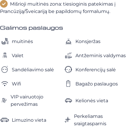
Mišrioji muitinės zona: tiesioginis patekimas į
Prancūziją/Šveicariją be papildomų formalumų.
Galimos paslaugos
muitinės
Konsjeržas
Valet
Antžeminis valdymas
Sandėliavimo salė
Konferencijų salė
Wifi
Bagažo paslaugos
VIP vairuotojo
Kelionės vieta
pervežimas
Perkeliamas
Limuzino vieta
sraigtasparnis