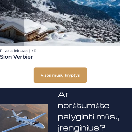
Privatus lėktuvas į ir iš
Sion Verbier
Visos mūsų kryptys
Ar
norėtumėte
palyginti mūsų
įrenginius?