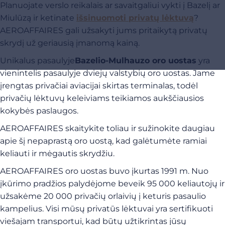
Planuojate verslo reikalais ar savaitgaliui vykti į Bazelį ar
Miulūzą ir ketinate
išsinuomoti privatų lėktuvą
?
AEROAFFAIRES gali užsakyti jums pritaikytą privatų
skrydį už geriausią įmanomą kainą.
Unikalus pasaulyje
Bazelio-Mulhauzo oro uostas
yra
vienintelis pasaulyje dviejų valstybių oro uostas. Jame
įrengtas privačiai aviacijai skirtas terminalas, todėl
privačių lėktuvų keleiviams teikiamos aukščiausios
kokybės paslaugos.
AEROAFFAIRES skaitykite toliau ir sužinokite daugiau
apie šį nepaprastą oro uostą, kad galėtumėte ramiai
keliauti ir mėgautis skrydžiu.
AEROAFFAIRES oro uostas buvo įkurtas 1991 m. Nuo
įkūrimo pradžios palydėjome beveik 95 000 keliautojų ir
užsakėme 20 000 privačių orlaivių į keturis pasaulio
kampelius. Visi mūsų privatūs lėktuvai yra sertifikuoti
viešajam transportui, kad būtų užtikrintas jūsų