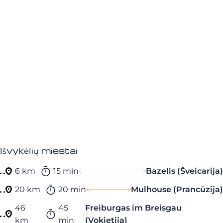
Išvykėlių miestai
6 km
15 min
Bazelis (Šveicarija)
20 km
20 min
Mulhouse (Prancūzija)
46
45
Freiburgas im Breisgau
km
min
(Vokietija)