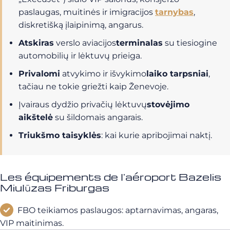
paslaugas, muitinės ir imigracijos
tarnybas
,
diskretišką įlaipinimą, angarus.
Atskiras
verslo aviacijos
terminalas
su tiesiogine
automobilių ir lėktuvų prieiga.
Privalomi
atvykimo ir išvykimo
laiko tarpsniai
,
tačiau ne tokie griežti kaip Ženevoje.
Įvairaus dydžio privačių lėktuvų
stovėjimo
aikštelė
su šildomais angarais.
Triukšmo taisyklės
: kai kurie apribojimai naktį.
Les équipements de l'aéroport Bazelis
Miulūzas Friburgas
FBO teikiamos paslaugos: aptarnavimas, angaras,
VIP maitinimas.