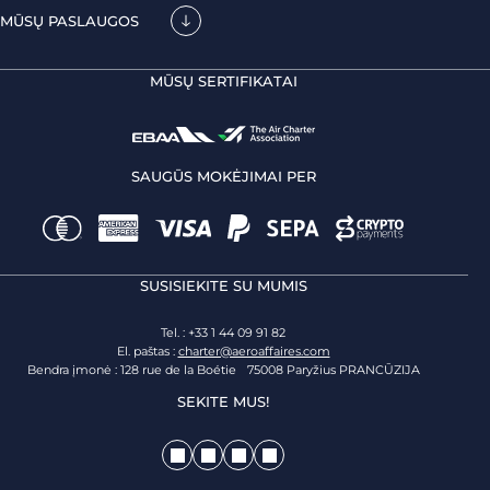
MŪSŲ PASLAUGOS
MŪSŲ SERTIFIKATAI
SAUGŪS MOKĖJIMAI PER
SUSISIEKITE SU MUMIS
Tel. : +33 1 44 09 91 82
El. paštas :
charter@aeroaffaires.com
Bendra įmonė : 128 rue de la Boétie 75008 Paryžius PRANCŪZIJA
SEKITE MUS!