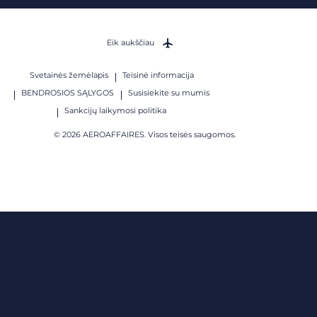
Eik aukščiau
Svetainės žemėlapis
Teisinė informacija
BENDROSIOS SĄLYGOS
Susisiekite su mumis
Sankcijų laikymosi politika
© 2026 AEROAFFAIRES. Visos teisės saugomos.