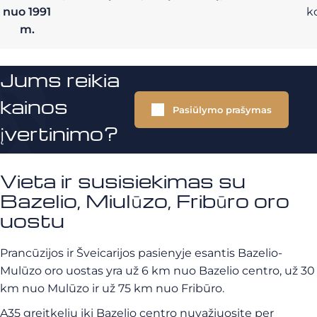
nuo 1991
k
m.
Jums reikia
kainos
Pasiūlymo prašymas
įvertinimo?
Vieta ir susisiekimas su
Bazelio, Miulūzo, Fribūro oro
uostu
Prancūzijos ir Šveicarijos pasienyje esantis Bazelio-
Mulūzo oro uostas yra už 6 km nuo Bazelio centro, už 30
km nuo Mulūzo ir už 75 km nuo Fribūro.
A35 greitkeliu iki Bazelio centro nuvažiuosite per