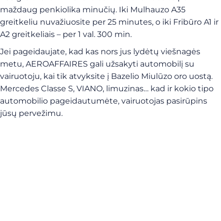
maždaug penkiolika minučių. Iki Mulhauzo A35
greitkeliu nuvažiuosite per 25 minutes, o iki Fribūro A1 ir
A2 greitkeliais – per 1 val. 300 min.
Jei pageidaujate, kad kas nors jus lydėtų viešnagės
metu, AEROAFFAIRES gali užsakyti automobilį su
vairuotoju, kai tik atvyksite į Bazelio Miulūzo oro uostą.
Mercedes Classe S, VIANO, limuzinas… kad ir kokio tipo
automobilio pageidautumėte, vairuotojas pasirūpins
jūsų pervežimu.