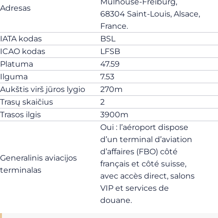
Mulhouse-Freiburg,
Adresas
68304 Saint-Louis, Alsace,
France.
IATA kodas
BSL
ICAO kodas
LFSB
Platuma
47.59
Ilguma
7.53
Aukštis virš jūros lygio
270m
Trasų skaičius
2
Trasos ilgis
3900m
Oui : l’aéroport dispose
d’un terminal d’aviation
d’affaires (FBO) côté
Generalinis aviacijos
français et côté suisse,
terminalas
avec accès direct, salons
VIP et services de
douane.