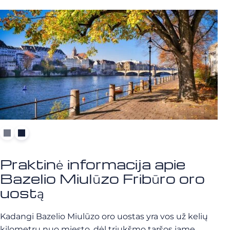
Praktinė informacija apie
Bazelio Miulūzo Fribūro oro
uostą
Kadangi Bazelio Miulūzo oro uostas yra vos už kelių
kilometrų nuo miesto, dėl triukšmo taršos jame