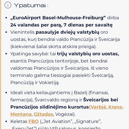
Ypatumai :
„EuroAirport Basel-Mulhouse-Freiburg”
dirba
24 valandas per parą, 7 dienas per savaitę
Vienintelis
pasaulyje dviejų valstybių
oro
uostas, kurį bendrai valdo Prancūzija ir Šveicarija
(kiekvienai šaliai skirta atskira prieiga).
Ypatinga savybė: tai
trijų valstybių oro uostas,
esantis Prancūzijos teritorijoje, bet bendrai
valdomas Prancūzijos ir Šveicarijos. Iš vieno
terminalo galima tiesiogiai pasiekti Šveicariją,
Prancūziją ir Vokietiją.
Ideali vieta keliaujantiems į Bazelį (finansai,
farmacija), Švarcvaldo regioną ir
Šveicarijos bei
Prancūzijos slidinėjimo kurortus
(Verbjė
,
Krans-
Montana
,
Gštadas
, Vogėzai).
Keletas
FBO
(„Jet Aviation”, „Signature”,
„ExecuJet”) siūlo VIP salonus, konsjeržo