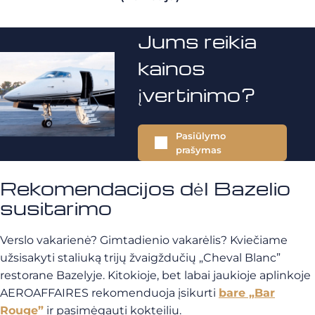
Jums reikia
kainos
įvertinimo?
Pasiūlymo
prašymas
Rekomendacijos dėl Bazelio
susitarimo
Verslo vakarienė? Gimtadienio vakarėlis? Kviečiame
užsisakyti staliuką trijų žvaigždučių „Cheval Blanc”
restorane Bazelyje. Kitokioje, bet labai jaukioje aplinkoje
AEROAFFAIRES rekomenduoja įsikurti
bare „Bar
Rouge”
ir pasimėgauti kokteiliu.