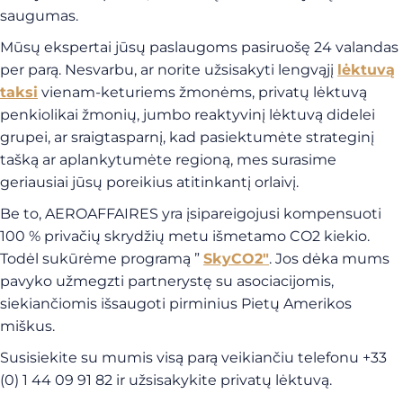
saugumas.
Mūsų ekspertai jūsų paslaugoms pasiruošę 24 valandas
per parą. Nesvarbu, ar norite užsisakyti lengvąjį
lėktuvą
taksi
vienam-keturiems žmonėms, privatų lėktuvą
penkiolikai žmonių, jumbo reaktyvinį lėktuvą didelei
grupei, ar sraigtasparnį, kad pasiektumėte strateginį
tašką ar aplankytumėte regioną, mes surasime
geriausiai jūsų poreikius atitinkantį orlaivį.
Be to, AEROAFFAIRES yra įsipareigojusi kompensuoti
100 % privačių skrydžių metu išmetamo CO2 kiekio.
Todėl sukūrėme programą ”
SkyCO2″
. Jos dėka mums
pavyko užmegzti partnerystę su asociacijomis,
siekiančiomis išsaugoti pirminius Pietų Amerikos
miškus.
Susisiekite su mumis visą parą veikiančiu telefonu +33
(0) 1 44 09 91 82 ir užsisakykite privatų lėktuvą.